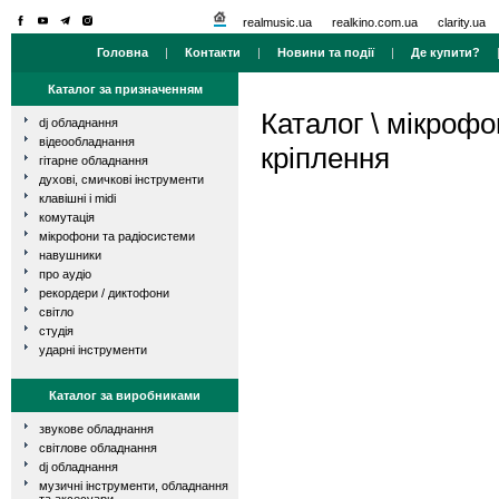
realmusic.ua
realkino.com.ua
clarity.ua
Головна
|
Контакти
|
Новини та події
|
Де купити?
Каталог за призначенням
Каталог
\
мікрофо
dj обладнання
відеообладнання
кріплення
гітарне обладнання
духові, смичкові інструменти
клавішні і midi
комутація
мікрофони та радіосистеми
навушники
про аудіо
рекордери / диктофони
світло
студія
ударні інструменти
Каталог за виробниками
звукове обладнання
світлове обладнання
dj обладнання
музичні інструменти, обладнання