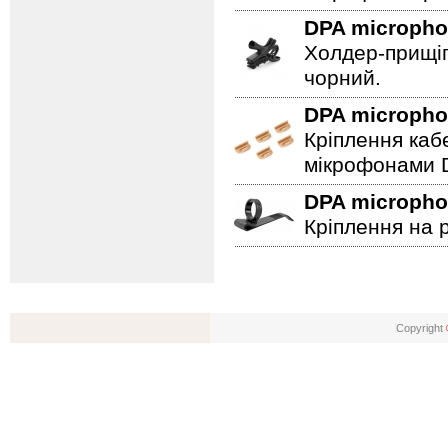
DPA microph
Холдер-прищіп
чорний.
DPA microph
Кріплення каб
мікрофонами D
DPA microph
Кріплення на 
Copyright