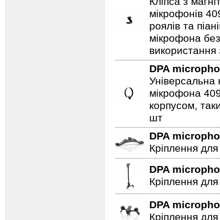
Кліпса з магн
мікрофонів 40
роялів та піа
мікрофона бе
використання 
DPA microph
Універсальна 
мікрофона 409
корпусом, таки
шт
DPA microph
Кріплення для
DPA microph
Кріплення для 
DPA microph
Кріплення для