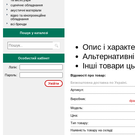
та аксесуари
сценічне обладнання
акустичні матеріали
відео та кінопроекційне
обладнання
всі бренди
Пошук у каталозі
Опис і характ
Альтернативні
Особистий кабінет
Інші товари ц
Логін:
Пароль:
Відомості про товар:
Безкоштовна доставка по Україні.
Артикул:
Виробник:
dpa
Модель:
Ціна:
Тип товару:
Наявність товару на складі: