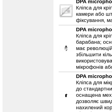
DPA microph
Кліпса для кр
камери або ш
фіксування, ма
DPA microph
Кліпса для кр
барабана; ос
має революцій
збільшити кіл
використовув
мікрофонів аб
DPA microph
Кліпса для мі
до стандартни
оснащена мех
дозволяє швидк
нахилений кор