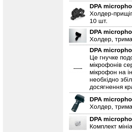
DPA microph
Холдер-прищіп
10 шт.
DPA microph
Холдер, трима
DPA microph
Це гнучке под
мікрофонів се
мікрофон на і
необхідно збі
досягнення кр
DPA microph
Холдер, трима
DPA microph
Комплект міні