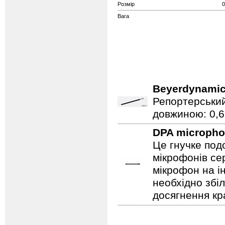
Розмір
0
Вага
Beyerdynami
Репортерський
довжиною: 0,61
DPA microph
Це гнучке под
мікрофонів се
мікрофон на і
необхідно збі
досягнення кр