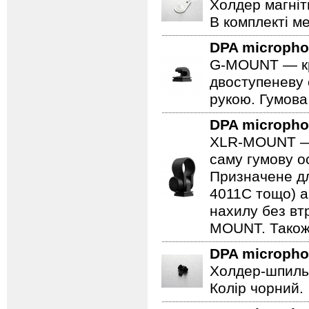
Холдер магніт
В комплекті ме
DPA microph
G-MOUNT — крі
двоступеневу 
рукою. Гумова
DPA microph
XLR-MOUNT — ц
саму гумову ос
Призначене дл
4011C тощо) а
нахилу без втр
MOUNT. Також 
DPA microph
Холдер-шпильк
Колір чорний.