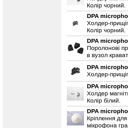
Колір чорний.
DPA microph
Холдер-прищіп
Колір чорний.
DPA microph
Поролонові пр
в вузол крават
DPA microph
Холдер-прищіп
DPA microph
Холдер магніт
Колір білий.
DPA microph
Кріплення для 
мікрофона гра