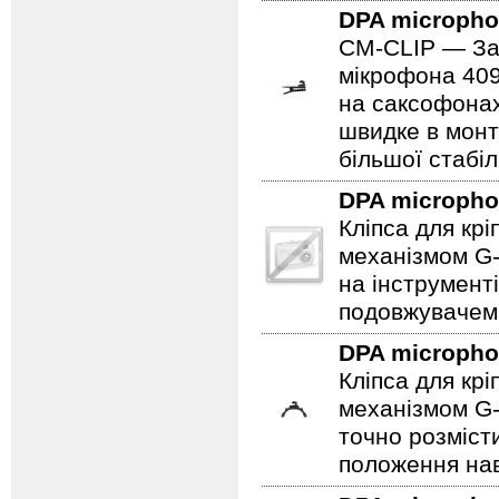
DPA microph
CM-CLIP — Зат
мікрофона 409
на саксофонах
швидке в монт
більшої стабіл
DPA microph
Кліпса для кр
механізмом G-
на інструмент
подовжувачем
DPA microph
Кліпса для кр
механізмом G-
точно розміст
положення нав