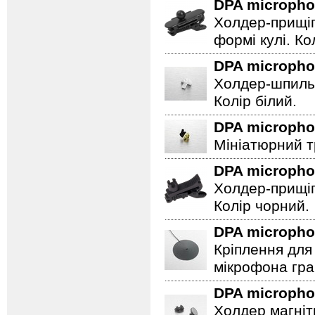
DPA microph
Холдер-прищіп
формі кулі. Ко
DPA microph
Холдер-шпильк
Колір білий.
DPA microph
Мініатюрний т
DPA microph
Холдер-прищіп
Колір чорний.
DPA microph
Кріплення для 
мікрофона гра
DPA microph
Холдер магніт