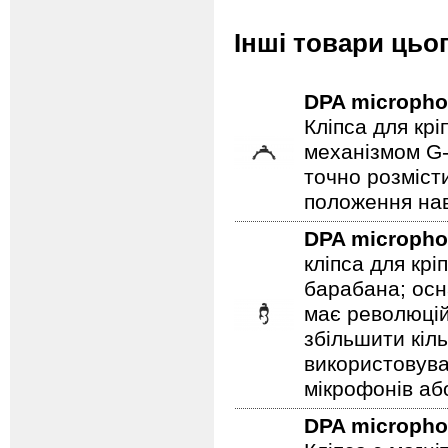
Інші товари цьо
DPA microph
Кліпса для кр
механізмом G-
точно розміст
положення нав
DPA microph
кліпса для кр
барабана; ос
має революцій
збільшити кіл
використовув
мікрофонів аб
DPA microph