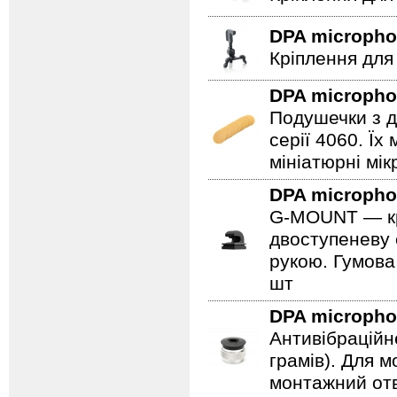
DPA microph
Кріплення для
DPA microph
Подушечки з д
серії 4060. Ї
мініатюрні мі
DPA microph
G-MOUNT — крі
двоступеневу 
рукою. Гумова
шт
DPA microph
Антивібраційн
грамів). Для 
монтажний отв