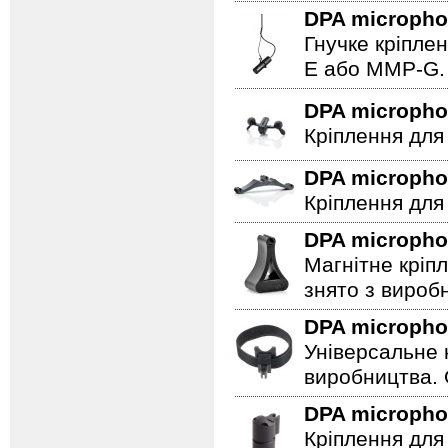
DPA microph
Гнучке кріпле
E або MMP-G.
DPA microph
Кріплення для
DPA microph
Кріплення для
DPA microph
Магнітне кріп
знято з вироб
DPA microph
Універсальне 
виробництва. 
DPA microph
Кріплення для