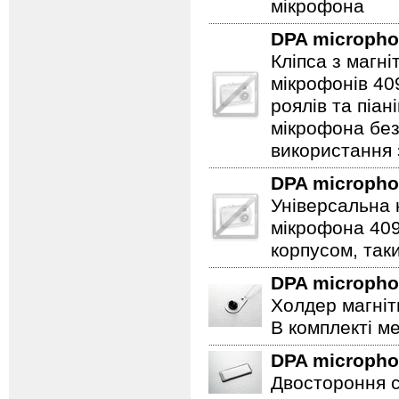
мікрофона
DPA microph
Кліпса з магн
мікрофонів 40
роялів та піа
мікрофона бе
використання
DPA microph
Універсальна 
мікрофона 409
корпусом, таки
DPA microph
Холдер магніт
В комплекті ме
DPA microph
Двостороння с