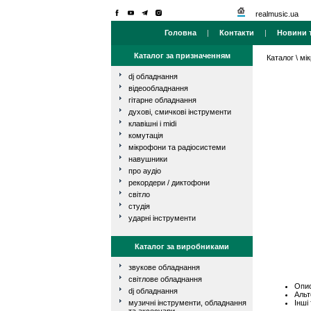
realmusic.ua
Головна
|
Контакти
|
Новини т
Каталог за призначенням
Каталог
\
мі
dj обладнання
відеообладнання
гітарне обладнання
духові, смичкові інструменти
клавішні і midi
комутація
мікрофони та радіосистеми
навушники
про аудіо
рекордери / диктофони
світло
студія
ударні інструменти
Каталог за виробниками
звукове обладнання
світлове обладнання
Опис
dj обладнання
Альт
Інші
музичні інструменти, обладнання