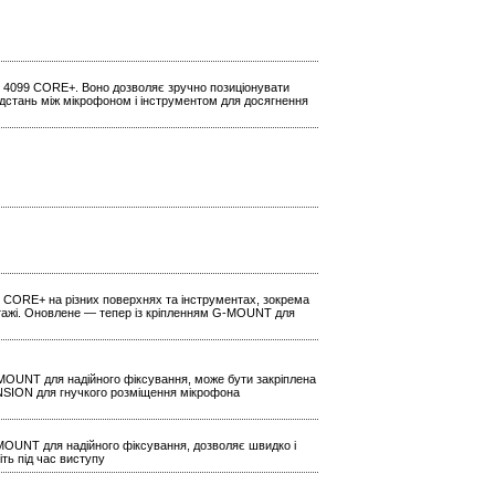
ї 4099 CORE+. Воно дозволяє зручно позиціонувати
ідстань між мікрофоном і інструментом для досягнення
9 CORE+ на різних поверхнях та інструментах, зокрема
нтажі. Оновлене — тепер із кріпленням G-MOUNT для
MOUNT для надійного фіксування, може бути закріплена
NSION для гнучкого розміщення мікрофона
MOUNT для надійного фіксування, дозволяє швидко і
ть під час виступу