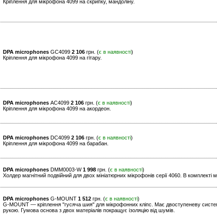
Кріплення для мікрофона 4099 на скрипку, мандоліну.
DPA microphones
GC4099
2 106
грн. (
є в наявності
)
Кріплення для мікрофона 4099 на гітару.
DPA microphones
AC4099
2 106
грн. (
є в наявності
)
Кріплення для мікрофона 4099 на акордеон.
DPA microphones
DC4099
2 106
грн. (
є в наявності
)
Кріплення для мікрофона 4099 на барабан.
DPA microphones
DMM0003-W
1 998
грн. (
є в наявності
)
Холдер магнітний подвійний для двох мініатюрних мікрофонів серії 4060. В комплекті ме
DPA microphones
G-MOUNT
1 512
грн. (
є в наявності
)
G-MOUNT — кріплення "гусяча шия" для мікрофонних кліпс. Має двоступеневу систему
рукою. Гумова основа з двох матеріалів покращує ізоляцію від шумів.