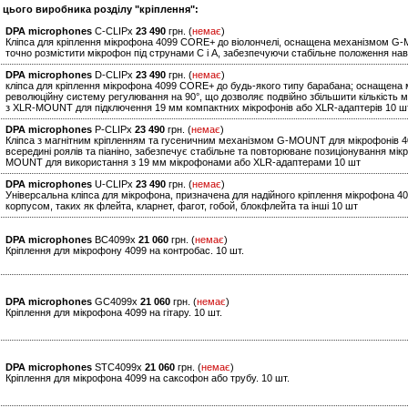
и цього виробника розділу "кріплення":
DPA microphones
C-CLIPx
23 490
грн. (
немає
)
Кліпса для кріплення мікрофона 4099 CORE+ до віолончелі, оснащена механізмом G-
точно розмістити мікрофон під струнами C і A, забезпечуючи стабільне положення наві
DPA microphones
D-CLIPx
23 490
грн. (
немає
)
кліпса для кріплення мікрофона 4099 CORE+ до будь-якого типу барабана; оснащена
революційну систему регулювання на 90°, що дозволяє подвійно збільшити кількість
з XLR-MOUNT для підключення 19 мм компактних мікрофонів або XLR-адаптерів 10 ш
DPA microphones
P-CLIPx
23 490
грн. (
немає
)
Кліпса з магнітним кріпленням та гусеничним механізмом G-MOUNT для мікрофонів 4
всередині роялів та піаніно, забезпечує стабільне та повторюване позиціонування м
MOUNT для використання з 19 мм мікрофонами або XLR-адаптерами 10 шт
DPA microphones
U-CLIPx
23 490
грн. (
немає
)
Універсальна кліпса для мікрофона, призначена для надійного кріплення мікрофона 
корпусом, таких як флейта, кларнет, фагот, гобой, блокфлейта та інші 10 шт
DPA microphones
BC4099x
21 060
грн. (
немає
)
Кріплення для мікрофону 4099 на контробас. 10 шт.
DPA microphones
GC4099x
21 060
грн. (
немає
)
Кріплення для мікрофона 4099 на гітару. 10 шт.
DPA microphones
STC4099x
21 060
грн. (
немає
)
Кріплення для мікрофона 4099 на саксофон або трубу. 10 шт.