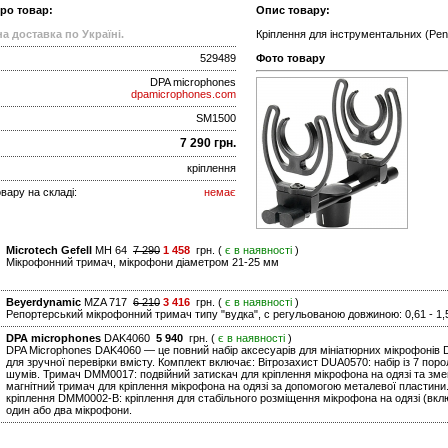
про товар:
Опис товару:
а доставка по Україні.
Кріплення для інструментальних (Penc
529489
Фото товару
DPA microphones
dpamicrophones.com
SM1500
7 290 грн.
кріплення
вару на складі:
немає
Microtech Gefell
MH 64
7 290
1 458
грн. (
є в наявності
)
Мікрофонний тримач, мікрофони діаметром 21-25 мм
Beyerdynamic
MZA 717
6 210
3 416
грн. (
є в наявності
)
Репортерський мікрофонний тримач типу "вудка", c регульованою довжиною: 0,61 - 1,
DPA microphones
DAK4060
5 940
грн. (
є в наявності
)
DPA Microphones DAK4060 — це повний набір аксесуарів для мініатюрних мікрофонів 
для зручної перевірки вмісту. Комплект включає: Вітрозахист DUA0570: набір із 7 по
шумів. Тримач DMM0017: подвійний затискач для кріплення мікрофона на одязі та з
магнітний тримач для кріплення мікрофона на одязі за допомогою металевої пластин
кріплення DMM0002-B: кріплення для стабільного розміщення мікрофона на одязі (вк
один або два мікрофони.