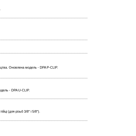
.
ицтва. Оновлена модель - DPA P-CLIP.
одель - DPA U-CLIP.
і (для різьб 3/8" і 5/8").