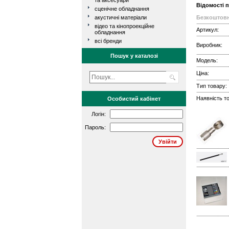
та аксесуари
Відомості 
сценічне обладнання
акустичні матеріали
Безкоштовн
відео та кінопроекційне
Артикул:
обладнання
всі бренди
Виробник:
Пошук у каталозі
Модель:
Ціна:
Тип товару:
Наявність то
Особистий кабінет
Логін:
Пароль: