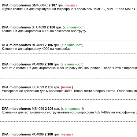
DPA microphones
SM4000-C
2 187
грн. (
немає
)
Гнучке кріплення для підвішування мікрофона з преампом MMP-C, MMP-E або MMP-G
DPA microphones
STC4099
2 106
грн. (
є в наявності
)
Кріплення для мікрофона 4099 на саксофон або трубу.
DPA microphones
BC4099
2 106
грн. (
є в наявності
)
Кріплення для мікрофону 4099 на контробас.
DPA microphones
PC4099
2 106
грн. (
є в наявності
)
Магнітне кріплення для мікрофонів 4099 на раму піаніно, роялю. Товар знято з виробн
DPA microphones
UC4099
2 106
грн. (
немає
)
Універсальне кріплення для мікрофонів 4099. Товар знято з виробництва. Оновлена м
DPA microphones
MS4099
2 106
грн. (
є в наявності
)
Кріплення для встановлення інструментального мікрофона 4097/4099 на мікрофонній стійц
DPA microphones
VC4099
2 106
грн. (
немає
)