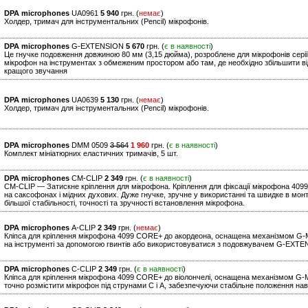
DPA microphones
UA0961
5 940
грн. (
немає
)
Холдер, тримач для інструментальних (Pencil) мікрофонів.
DPA microphones
G-EXTENSION
5 670
грн. (
є в наявності
)
Це гнучке подовження довжиною 80 мм (3,15 дюйма), розроблене для мікрофонів сері
мікрофон на інструментах з обмеженим простором або там, де необхідно збільшити в
кращого звучання
DPA microphones
UA0639
5 130
грн. (
немає
)
Холдер, тримач для інструментальних (Pencil) мікрофонів.
DPA microphones
DMM 0509
3 564
1 960
грн. (
є в наявності
)
Комплект мініатюрних еластичних тримачів, 5 шт.
DPA microphones
CM-CLIP
2 349
грн. (
є в наявності
)
CM-CLIP — Затискне кріплення для мікрофона. Кріплення для фіксації мікрофона 409
на саксофонах і мідних духових. Дуже гнучке, зручне у використанні та швидке в мо
більшої стабільності, точності та зручності встановлення мікрофона.
DPA microphones
A-CLIP
2 349
грн. (
немає
)
Кліпса для кріплення мікрофона 4099 CORE+ до акордеона, оснащена механізмом G-
на інструменті за допомогою гвинтів або використовуватися з подовжувачем G-EXTE
DPA microphones
C-CLIP
2 349
грн. (
є в наявності
)
Кліпса для кріплення мікрофона 4099 CORE+ до віолончелі, оснащена механізмом G-
точно розмістити мікрофон під струнами C і A, забезпечуючи стабільне положення наві