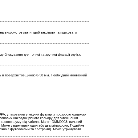
жна використовувати, щоб закріпити та приховати
 блокування для точної та зручної фіксації однією
ажу в поверхні товщиною 8-38 мм. Необхідний монтажний
DPA, упакований у міцний футляр із прозорою кришкою
ролонових накладок різного кольору для зменшення
меншення шуму від кабелю. Магніт DMM0003: сильний
и. Може утримувати один або два мікрофони. Подвійне
лючно з футболками та светрами). Може утримувати