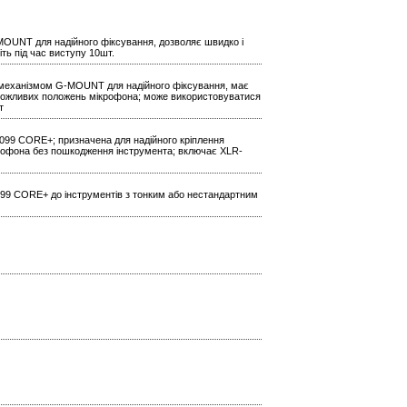
MOUNT для надійного фіксування, дозволяє швидко і
ть під час виступу 10шт.
 механізмом G-MOUNT для надійного фіксування, має
 можливих положень мікрофона; може використовуватися
т
099 CORE+; призначена для надійного кріплення
ікрофона без пошкодження інструмента; включає XLR-
4099 CORE+ до інструментів з тонким або нестандартним