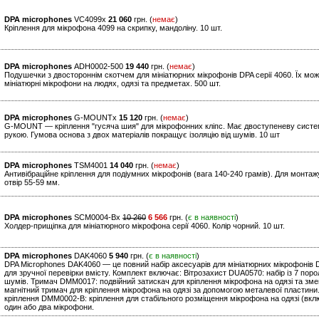
DPA microphones
VC4099x
21 060
грн. (
немає
)
Кріплення для мікрофона 4099 на скрипку, мандоліну. 10 шт.
DPA microphones
ADH0002-500
19 440
грн. (
немає
)
Подушечки з двостороннім скотчем для мініатюрних мікрофонів DPA серії 4060. Їх мо
мініатюрні мікрофони на людях, одязі та предметах. 500 шт.
DPA microphones
G-MOUNTx
15 120
грн. (
немає
)
G-MOUNT — кріплення "гусяча шия" для мікрофонних кліпс. Має двоступеневу систему
рукою. Гумова основа з двох матеріалів покращує ізоляцію від шумів. 10 шт
DPA microphones
TSM4001
14 040
грн. (
немає
)
Антивібраційне кріплення для подіумних мікрофонів (вага 140-240 грамів). Для монт
отвір 55-59 мм.
DPA microphones
SCM0004-Bx
10 260
6 566
грн. (
є в наявності
)
Холдер-прищіпка для мініатюрного мікрофона серії 4060. Колір чорний. 10 шт.
DPA microphones
DAK4060
5 940
грн. (
є в наявності
)
DPA Microphones DAK4060 — це повний набір аксесуарів для мініатюрних мікрофонів 
для зручної перевірки вмісту. Комплект включає: Вітрозахист DUA0570: набір із 7 по
шумів. Тримач DMM0017: подвійний затискач для кріплення мікрофона на одязі та з
магнітний тримач для кріплення мікрофона на одязі за допомогою металевої пластин
кріплення DMM0002-B: кріплення для стабільного розміщення мікрофона на одязі (вк
один або два мікрофони.