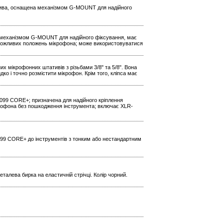
тива, оснащена механізмом G-MOUNT для надійного
а механізмом G-MOUNT для надійного фіксування, має
 можливих положень мікрофона; може використовуватися
х мікрофонних штативів з різьбами 3/8" та 5/8". Вона
 і точно розмістити мікрофон. Крім того, кліпса має
099 CORE+; призначена для надійного кріплення
ікрофона без пошкодження інструмента; включає XLR-
4099 CORE+ до інструментів з тонким або нестандартним
еталева бирка на еластичній стрічці. Колір чорний.