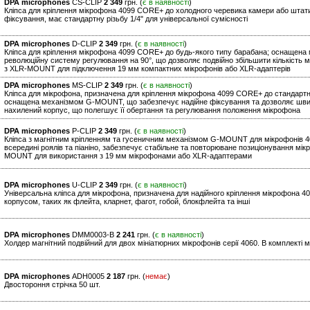
DPA microphones
CS-CLIP
2 349
грн. (
є в наявності
)
Кліпса для кріплення мікрофона 4099 CORE+ до холодного черевика камери або шта
фіксування, має стандартну різьбу 1/4" для універсальної сумісності
DPA microphones
D-CLIP
2 349
грн. (
є в наявності
)
Кліпса для кріплення мікрофона 4099 CORE+ до будь-якого типу барабана; оснащен
революційну систему регулювання на 90°, що дозволяє подвійно збільшити кількість
з XLR-MOUNT для підключення 19 мм компактних мікрофонів або XLR-адаптерів
DPA microphones
MS-CLIP
2 349
грн. (
є в наявності
)
Кліпса для мікрофона, призначена для кріплення мікрофона 4099 CORE+ до стандартни
оснащена механізмом G-MOUNT, що забезпечує надійне фіксування та дозволяє швидко
нахилений корпус, що полегшує її обертання та регулювання положення мікрофона
DPA microphones
P-CLIP
2 349
грн. (
є в наявності
)
Кліпса з магнітним кріпленням та гусеничним механізмом G-MOUNT для мікрофонів 4
всередині роялів та піаніно, забезпечує стабільне та повторюване позиціонування м
MOUNT для використання з 19 мм мікрофонами або XLR-адаптерами
DPA microphones
U-CLIP
2 349
грн. (
є в наявності
)
Універсальна кліпса для мікрофона, призначена для надійного кріплення мікрофона 
корпусом, таких як флейта, кларнет, фагот, гобой, блокфлейта та інші
DPA microphones
DMM0003-B
2 241
грн. (
є в наявності
)
Холдер магнітний подвійний для двох мініатюрних мікрофонів серії 4060. В комплекті м
DPA microphones
ADH0005
2 187
грн. (
немає
)
Двостороння стрічка 50 шт.