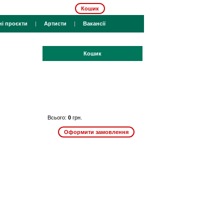
Кошик
ні проєкти
|
Артисти
|
Вакансії
Кошик
Всього:
0
грн.