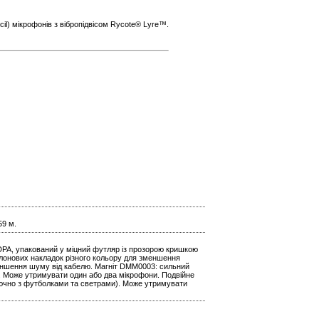
il) мікрофонів з вібропідвісом Rycote® Lyre™.
59 м.
DPA, упакований у міцний футляр із прозорою кришкою
ролонових накладок різного кольору для зменшення
меншення шуму від кабелю. Магніт DMM0003: сильний
и. Може утримувати один або два мікрофони. Подвійне
лючно з футболками та светрами). Може утримувати