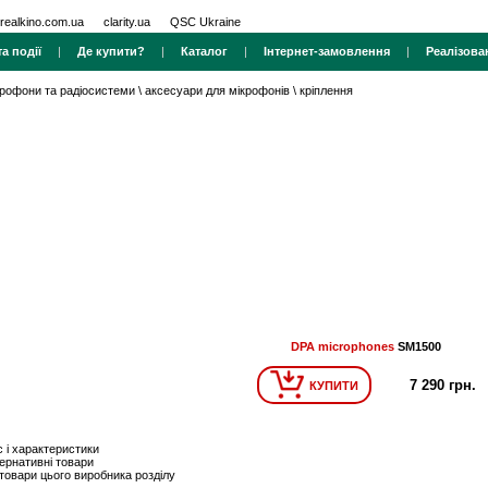
realkino.com.ua
clarity.ua
QSC Ukraine
а події
|
Де купити?
|
Каталог
|
Інтернет-замовлення
|
Реалізова
крофони та радіосистеми
\
аксесуари для мікрофонів
\
кріплення
DPA microphones
SM1500
7 290 грн.
КУПИТИ
 і характеристики
ернативні товари
 товари цього виробника розділу