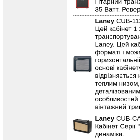
Гітарний транз
35 Ватт. Реве
Laney
CUB-1
Цей кабінет 1 
транспортуванн
Laney. Цей ка
форматі і може
горизонтальні
основі кабіне
відрізняється
теплим низом,
деталізованим
особливостей
вінтажний три
Laney
CUB-C
Кабінет Серії 
динаміка.