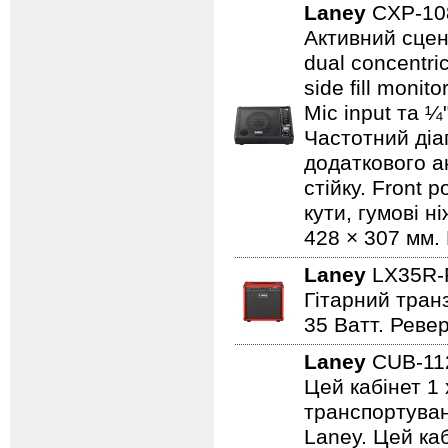
Laney
CXP-1
Активний сцен
dual concentri
side fill moni
Mic input та ¼
Частотний діап
додаткового а
стійку. Front 
кути, гумові н
428 × 307 мм. 
Laney
LX35R
Гітарний транз
35 Ватт. Реве
Laney
CUB-1
Цей кабінет 1 
транспортуванн
Laney. Цей ка