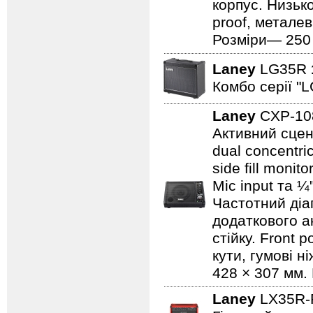
корпус. Низьк
proof, металев
Розміри— 250 ×
Laney
LG35R
Комбо серії "L
Laney
CXP-1
Активний сцен
dual concentri
side fill moni
Mic input та ¼
Частотний діап
додаткового а
стійку. Front 
кути, гумові н
428 × 307 мм. 
Laney
LX35R