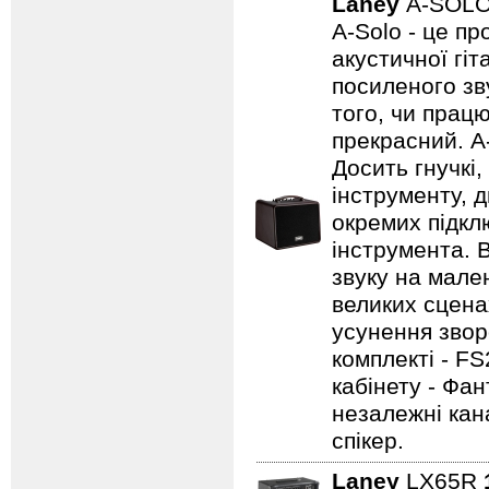
Laney
A-SOL
A-Solo - це п
акустичної гі
посиленого зву
того, чи працю
прекрасний. A
Досить гнучкі
інструменту, д
окремих підклю
інструмента. 
звуку на мале
великих сцена
усунення зворо
комплекті - FS
кабінету - Фа
незалежні кан
спікер.
Laney
LX65R