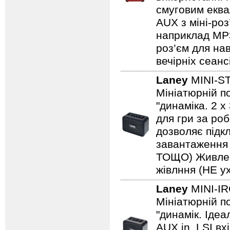
смуговим еква
AUX з міні-роз
наприклад MP3/
роз’єм для на
вечірніх сеанс
Laney
MINI-S
Мініатюрній по
"динаміка. 2 
для гри за роб
дозволяє підкл
завантаження н
ТОЩО) Живленн
жівлння (НЕ ух
Laney
MINI-I
Мініатюрній по
"динамік. Іде
AUX in. LSI вх