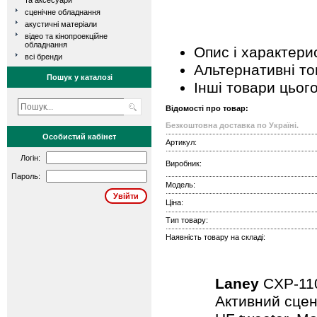
та аксесуари
сценічне обладнання
акустичні матеріали
відео та кінопроекційне
обладнання
Опис і характери
всі бренди
Альтернативні т
Пошук у каталозі
Інші товари цьог
Відомості про товар:
Безкоштовна доставка по Україні.
Особистий кабінет
Артикул:
Логін:
Виробник:
Пароль:
Модель:
Ціна:
Тип товару:
Наявність товару на складі:
Laney
CXP-1
Активний сцен