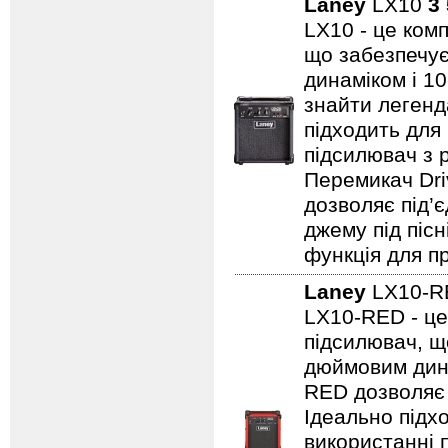
Laney
LX10
3
LX10 - це ком
що забезпечує
динаміком і 1
знайти легенд
підходить для
підсилювач з 
Перемикач Dri
дозволяє під’
джему під пісн
функція для пр
Laney
LX10-
LX10-RED - це
підсилювач, щ
дюймовим дина
RED дозволяє 
Ідеально підх
використанні 