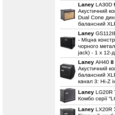
Laney
LA30D
Акустичний ком
Dual Cone дина
балансний XL
Laney
GS112
- Міцна констр
чорного металу
jack) - 1 x 1
Laney
AH40
8
Акустичний ком
балансний XLR 
канал 3: Hi-Z 
Laney
LG20R
Комбо серії "L
Laney
LX20R