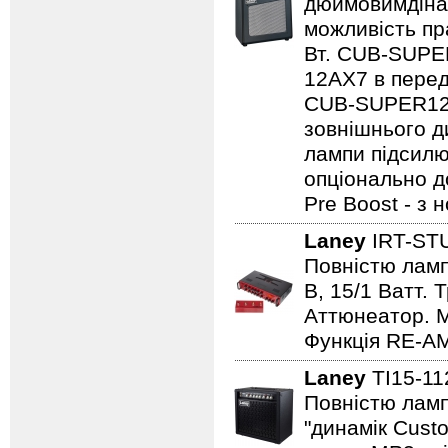
дюймовимдінам
можливість пр
Вт. CUB-SUPE
12AX7 в перед
CUB-SUPER12 
зовнішнього ди
лампи підсилю
опціонально д
Pre Boost - з
Laney
IRT-ST
Повністю лампо
B, 15/1 Ватт. 
Аттюнеатор. M
Функція RE-AM
Laney
TI15-1
Повністю ламп
"динамік Cust