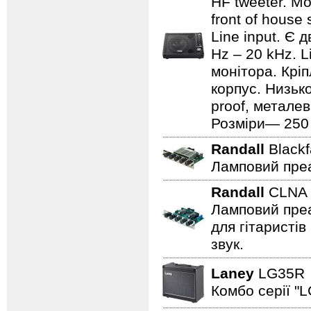
HF tweeter. Мо
front of house
Line input. Є
Hz – 20 kHz. L
монітора. Кріп
корпус. Низьк
proof, металев
Розміри— 250 ×
Randall
Black
Ламповий преа
Randall
CLN
Ламповий преа
для гітаристів
звук.
Laney
LG35
Комбо серії "L