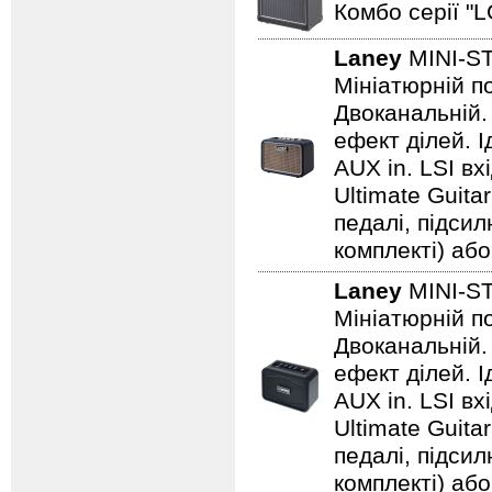
Комбо серії "L
Laney
MINI-S
Мініатюрній по
Двоканальній. 
ефект ділей. 
AUX in. LSI вх
Ultimate Guita
педалі, підси
комплекті) або
Laney
MINI-S
Мініатюрній по
Двоканальній. 
ефект ділей. 
AUX in. LSI вх
Ultimate Guita
педалі, підси
комплекті) або