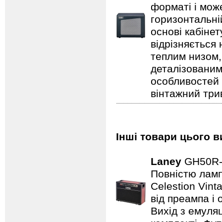
форматі і може
горизонтальні
основі кабіне
відрізняється
теплим низом,
деталізованим
особливостей
вінтажний три
Інші товари цього в
Laney
GH50R
Повністю лампо
Celestion Vin
від преампа і 
Вихід з емуляц