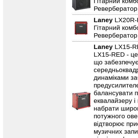
Гітарний комбо
Ревербератор
Laney
LX20R
Гітарний комбо
Ревербератор
Laney
LX15-
LX15-RED - це
що забезпечує
середньоквадр
динаміками за
предусилителе
балансувати п
еквалайзеру і
набрати широк
потужного ове
відтворює прис
музичних запис