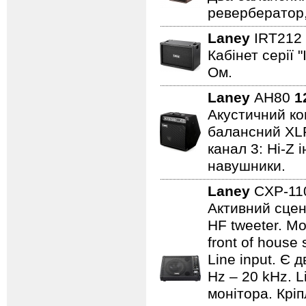
ревербератор,
Laney
IRT212
Кабінет серії 
Ом.
Laney
AH80
1
Акустичний ком
балансний XLR 
канал 3: Hi-Z 
навушники.
Laney
CXP-1
Активний сцен
HF tweeter. Мо
front of house
Line input. Є
Hz – 20 kHz. L
монітора. Кріп