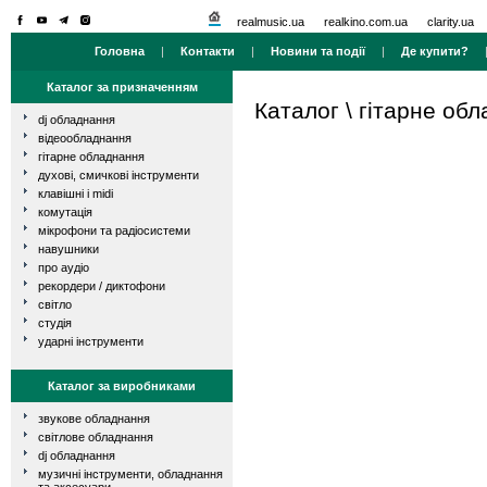
realmusic.ua
realkino.com.ua
clarity.ua
Головна
|
Контакти
|
Новини та події
|
Де купити?
Каталог за призначенням
Каталог
\
гітарне об
dj обладнання
відеообладнання
гітарне обладнання
духові, смичкові інструменти
клавішні і midi
комутація
мікрофони та радіосистеми
навушники
про аудіо
рекордери / диктофони
світло
студія
ударні інструменти
Каталог за виробниками
звукове обладнання
світлове обладнання
dj обладнання
музичні інструменти, обладнання