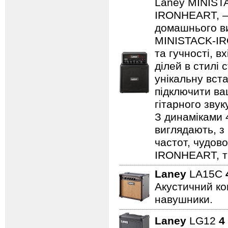
Laney MINISTA
IRONHEART, — 
домашнього ви
MINISTACK-IRO
та гучності, в
ділей в стилі 
унікальну вста
підключити ва
гітарного зву
З динаміками 
виглядають, з 
частот, чудово
IRONHEART, ті
Laney
LA15C
Акустичний ком
навушники.
Laney
LG12
4