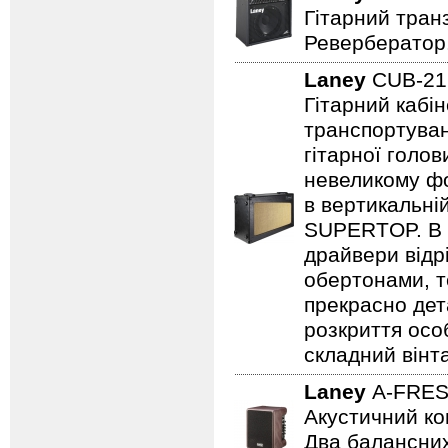
Гітарний транз
Ревербератор
Laney
CUB-2
Гітарний кабін
транспортуван
гітарної голов
невеликому фо
в вертикальні
SUPERTOP. В о
драйвери відр
обертонами, т
прекрасно дет
розкриття осо
складний вінт
Laney
A-FRE
Акустичний ко
Два балансних