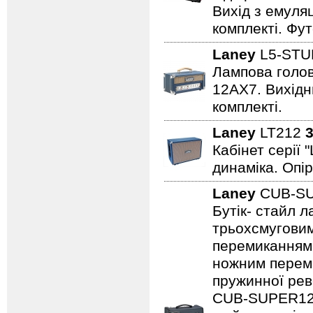
Вихід з емуляц
комплекті. Фут
Laney
L5-STU
Лампова голова
12AX7. Вихідни
комплекті.
Laney
LT212
3
Кабінет серії 
динаміка. Опір
Laney
CUB-S
Бутік- стайл 
трьохсмуговим
перемиканням
ножним переми
пружинної рев
CUB-SUPER12,