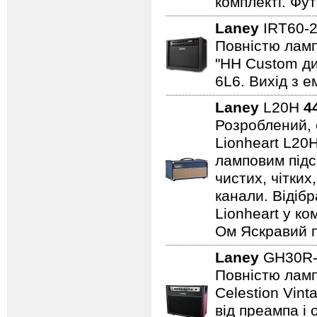
комплекті. Фут
Laney
IRT60-
Повністю лампо
"HH Custom ди
6L6. Вихід з е
Laney
L20H
4
Розроблений, 
Lionheart L20
ламповим підс
чистих, чітких
канали. Відіб
Lionheart у ко
Ом Яскравий п
Laney
GH30R-
Повністю лампо
Celestion Vin
від преампа і 