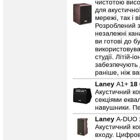
чистотою висо
для акустично
мережі, так і 
Розроблений з
незалежні кан
ви готові до б
використовува
студії. Літій-
забезпечують 
раніше, ніж ва
Laney
A1+
18
Акустичний ко
секціями еквал
навушники. Пе
Laney
A-DUO
Акустичний ко
входу. Цифров