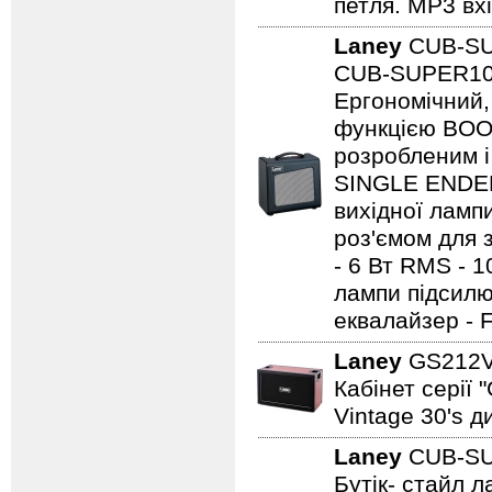
петля. MP3 вхі
Laney
CUB-S
CUB-SUPER10 -
Ергономічний,
функцією BOO
розробленим і
SINGLE ENDED 
вихідної ламп
роз'ємом для з
- 6 Вт RMS - 
лампи підсилю
еквалайзер - 
Laney
GS212
Кабінет серії 
Vintage 30's д
Laney
CUB-S
Бутік- стайл