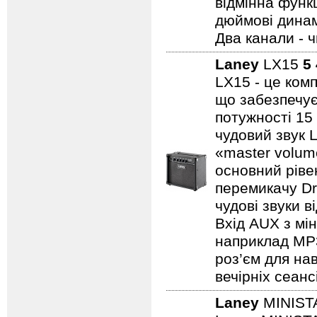
відмінна функц
дюймові динамі
Два канали - 
Laney
LX15
5
LX15 - це ком
що забезпечує
потужності 15
чудовий звук 
«master volum
основний ріве
перемикачу Dr
чудові звуки в
Вхід AUX з мін
наприклад MP3/
роз’єм для на
вечірніх сеанс
Laney
MINIST