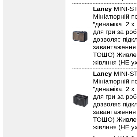
Laney
MINI-S
Мініатюрній по
"динаміка. 2 
для гри за роб
дозволяє підкл
завантаження н
ТОЩО) Живленн
жівлння (НЕ ух
Laney
MINI-S
Мініатюрній по
"динаміка. 2 
для гри за роб
дозволяє підкл
завантаження н
ТОЩО) Живленн
жівлння (НЕ ух