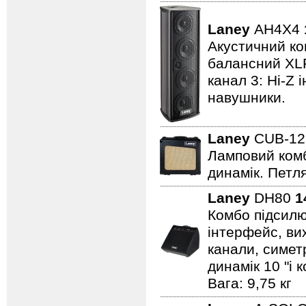
Laney
AH4X4
Акустичний ком
балансний XLR 
канал 3: Hi-Z 
навушники.
Laney
CUB-1
Ламповий комбо
динамік. Петля
Laney
DH80
1
Комбо підсилю
інтерфейс, вих
канали, симет
динамік 10 "і 
Вага: 9,75 кг