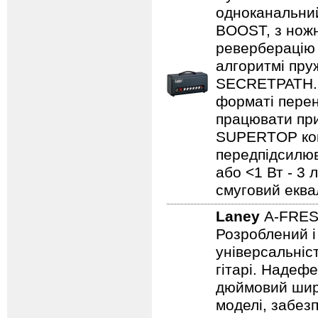
одноканальний
BOOST, з нож
реверберацію 
алгоритмі пру
SECRETPATH. 
форматі перен
працювати при
SUPERTOP ком
передпідсилюва
або <1 Вт - 3 
смуговий еква
Laney
A-FRE
Розроблений і
універсальніст
гітарі. Надеф
дюймовий широ
моделі, забезп