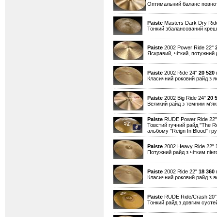
Оптимальний баланс повноти 
Paiste
Masters Dark Dry Ride
Тонкий збалансований креш д
Paiste
2002 Power Ride 22"
Яскравий, чіткий, потужний 
Paiste
2002 Ride 24"
20 520
г
Класичний роковий райд з я
Paiste
2002 Big Ride 24"
20 
Великий райд з темним м'як
Paiste
RUDE Power Ride 22
Товстий гучний райд "The Re
альбому "Reign In Blood" г
Paiste
2002 Heavy Ride 22"
Потужний райд з чітким пін
Paiste
2002 Ride 22"
18 360
г
Класичний роковий райд з я
Paiste
RUDE Ride/Crash 20
Тонкий райд з довгим сусте