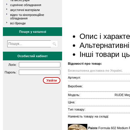
та аксесуари
сценічне обладнання
акустичні матеріали
відео та кінопроекційне
обладнання
всі бренди
Пошук у каталозі
Опис і характ
Альтернативні
Інші товари ц
Особистий кабінет
Відомості про товар:
Логін:
Безкоштовна доставка по Україні.
Пароль:
Артикул:
Виробник:
Модель:
RUDE Mega
Ціна:
Тип товару:
Наявність товару на складі:
Paiste
Formula 602 Medium 