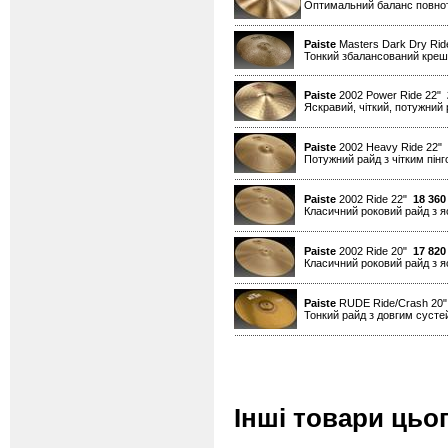
Оптимальний баланс повноти 
Paiste
Masters Dark Dry Rid
Тонкий збалансований креш д
Paiste
2002 Power Ride 22"
Яскравий, чіткий, потужний 
Paiste
2002 Heavy Ride 22"
Потужний райд з чітким пін
Paiste
2002 Ride 22"
18 360
Класичний роковий райд з я
Paiste
2002 Ride 20"
17 820
Класичний роковий райд з я
Paiste
RUDE Ride/Crash 20
Тонкий райд з довгим сусте
Інші товари цьог