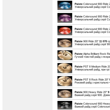
Paiste
Colorsound 900 Ride 
Універсальний райд серії Co
Paiste
Colorsound 900 Ride 
Універсальний райд серії Co
Paiste
Colorsound 900 Ride 
Універсальний райд серії Co
Paiste
900 Ride 20"
11 070
гр
Універсальний райд серії 90
Paiste
Alpha Brilliant Rock R
Гучний товстий райд з яскрав
Paiste
PST 8 Medium Ride 2
Універсальний райд, при грі
Paiste
PST 8 Rock Ride 20"
Роковий райд з кристально 
Paiste
900 Heavy Ride 20"
9
Важкий райд серії 900. Дзвін
Paiste
Colorsound 900 Heavy
Важкий райд серії Colorsound