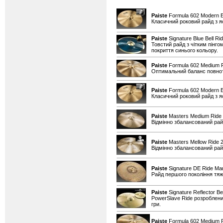
Paiste
Formula 602 Modern E
Класичний роковий райд з я
Paiste
Signature Blue Bell Ri
Товстий райд з чітким пінго
покриття синього кольору.
Paiste
Formula 602 Medium 
Оптимальний баланс повноти 
Paiste
Formula 602 Modern E
Класичний роковий райд з я
Paiste
Masters Medium Ride
Відмінно збалансований райд
Paiste
Masters Mellow Ride 
Відмінно збалансований райд
Paiste
Signature DE Ride Mar
Райд першого покоління тяжі
Paiste
Signature Reflector Be
PowerSlave Ride розроблений
гри.
Paiste
Formula 602 Medium 