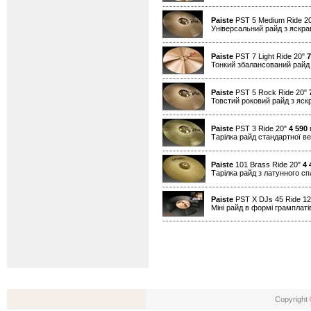
Paiste
PST 5 Medium Ride 2
Універсальний райд з яскр
Paiste
PST 7 Light Ride 20"
7
Тонкий збалансований райд
Paiste
PST 5 Rock Ride 20"
Товстий роковий райд з яск
Paiste
PST 3 Ride 20"
4 590
г
Тарілка райд стандартної в
Paiste
101 Brass Ride 20"
4 
Тарілка райд з латунного с
Paiste
PST X DJs 45 Ride 1
Міні райд в формі грамплатів
Copyright