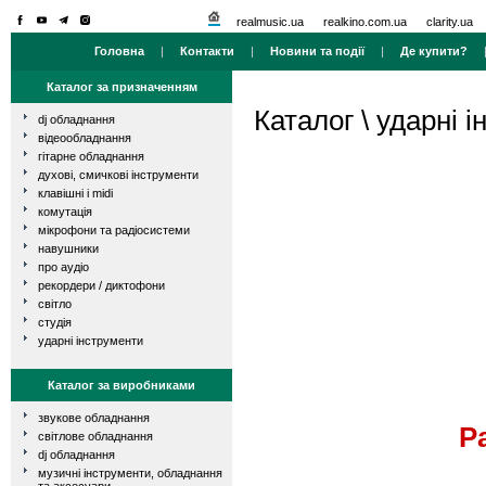
realmusic.ua
realkino.com.ua
clarity.ua
Головна
|
Контакти
|
Новини та події
|
Де купити?
Каталог за призначенням
Каталог
\
ударні і
dj обладнання
відеообладнання
гітарне обладнання
духові, смичкові інструменти
клавішні і midi
комутація
мікрофони та радіосистеми
навушники
про аудіо
рекордери / диктофони
світло
студія
ударні інструменти
Каталог за виробниками
звукове обладнання
Pa
світлове обладнання
dj обладнання
музичні інструменти, обладнання