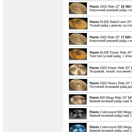
Paiste
2002 Ride 22"
18 360
г
Класичний роковий райд з я
Paiste
RUDE Ride/Crash 20
Тонкий райд з довгим сусте
Paiste
2002 Ride 20"
17 820
г
Класичний роковий райд з я
Paiste
RUDE Power Ride 20
Товстий гучний райд, з чітк
Paiste
2002 Power Ride 20"
Яскравий, чіткий, потужний 
Paiste
2002 Heavy Ride 20"
Потужний яскравий райд для
Paiste
900 Mega Ride 24"
14
Важкий великий райд серії 90
Paiste
Colorsound 900 Mega 
Важкий великий райд серії Co
Paiste
Colorsound 900 Mega 
Важкий великий райд серії Co