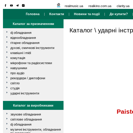
realmusic.ua
realkino.com.ua
clarity.ua
Головна
|
Контакти
|
Новини та події
|
Де купити?
Каталог за призначенням
Каталог
\
ударні інст
dj обладнання
відеообладнання
гітарне обладнання
духові, смичкові інструменти
клавішні і midi
комутація
мікрофони та радіосистеми
навушники
про аудіо
рекордери / диктофони
світло
студія
ударні інструменти
Каталог за виробниками
Paist
звукове обладнання
світлове обладнання
dj обладнання
музичні інструменти, обладнання