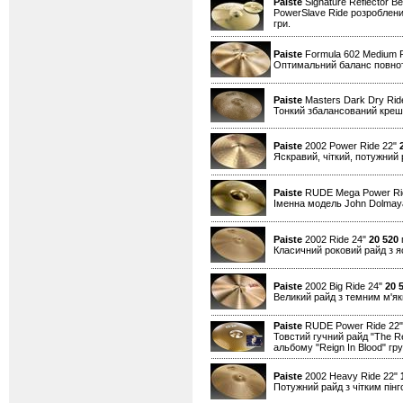
Paiste
Signature Reflector Be
PowerSlave Ride розроблений
гри.
Paiste
Formula 602 Medium 
Оптимальний баланс повноти 
Paiste
Masters Dark Dry Ride
Тонкий збалансований креш д
Paiste
2002 Power Ride 22"
Яскравий, чіткий, потужний 
Paiste
RUDE Mega Power Ri
Іменна модель John Dolmaya
Paiste
2002 Ride 24"
20 520
г
Класичний роковий райд з я
Paiste
2002 Big Ride 24"
20 
Великий райд з темним м'як
Paiste
RUDE Power Ride 22
Товстий гучний райд "The Re
альбому "Reign In Blood" г
Paiste
2002 Heavy Ride 22"
Потужний райд з чітким пін