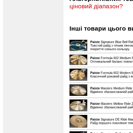
ціновий діапазон?
Інші товари цього в
Paiste
Signature Blue Bell Ri
Товстий райд з чітким пінго
покриття синього кольору.
Paiste
Formula 602 Medium 
Оптимальний баланс повноти 
Paiste
Formula 602 Modern E
Класичний роковий райд з я
Paiste
Masters Medium Ride
Відмінно збалансований райд
Paiste
Masters Mellow Ride 
Відмінно збалансований райд
Paiste
Signature DE Ride Mar
Райд першого покоління тяжі