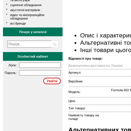
та аксесуари
сценічне обладнання
акустичні матеріали
відео та кінопроекційне
обладнання
всі бренди
Пошук у каталозі
Опис і характери
Альтернативні т
Інші товари цьог
Особистий кабінет
Відомості про товар:
Логін:
Безкоштовна доставка по Україні.
Артикул:
Пароль:
Виробник:
Formula 602 
Модель:
Ціна:
Тип товару:
Наявність товару на
складі:
Альтернативних това