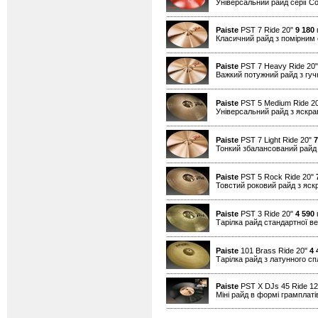
Універсальний райд серії Co
Paiste
PST 7 Ride 20"
9 180
г
Класичний райд з помірним
Paiste
PST 7 Heavy Ride 20
Важкий потужний райд з гуч
Paiste
PST 5 Medium Ride 2
Універсальний райд з яскр
Paiste
PST 7 Light Ride 20"
7
Тонкий збалансований райд
Paiste
PST 5 Rock Ride 20"
Товстий роковий райд з яск
Paiste
PST 3 Ride 20"
4 590
г
Тарілка райд стандартної в
Paiste
101 Brass Ride 20"
4 
Тарілка райд з латунного с
Paiste
PST X DJs 45 Ride 1
Міні райд в формі грамплатів