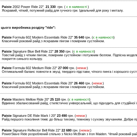
Paiste
2002 Power Ride 22"
21 330
грн. (
є в наявності
)
Яскравий, чіткий, потужний райд для гучного гри. Ідеальний для року і металу.
 цього виробника розділу "ride":
Paiste
Formula 602 Modern Essentials Ride 22"
35 640
грн. (
є в наявності
)
Класичний роковий райд з яскравим пінгом і помірним сустейном.
Paiste
Signature Blue Bell Ride 22"
28 350
грн. (
є в наявності
)
Товстий райд з чітким пінгом, помірним сустейном і потужним беллом. Підпісна модель
покриття синього кольору.
Paiste
Formula 602 Medium Ride 22"
27 000
грн. (
немає
)
Оптимальний баланс повноти в звуці, твердого підстави, чіткого пинга і хорошого сус
Paiste
Formula 602 Modern Essentials Ride 20"
26 460
грн. (
немає
)
Класичний роковий райд з яскравим пінгом і помірним сустейном.
Paiste
Masters Mellow Ride 20"
25 110
грн. (
є в наявності
)
Відмінно збалансований райд, стилістично універсальний, що підходить для студійної і 
Paiste
Signature DE Ride Mark I 20"
23 490
грн. (
немає
)
Райд першого покоління тяжіє до більш тихому, темному і сухому звучанням. Добре підх
Paiste
Signature Reflector Bell Ride 22"
22 680
грн. (
немає
)
PowerSlave Ride розроблений спільно з Nicko McBrain з Iron Maiden. Чіткий роковий ра