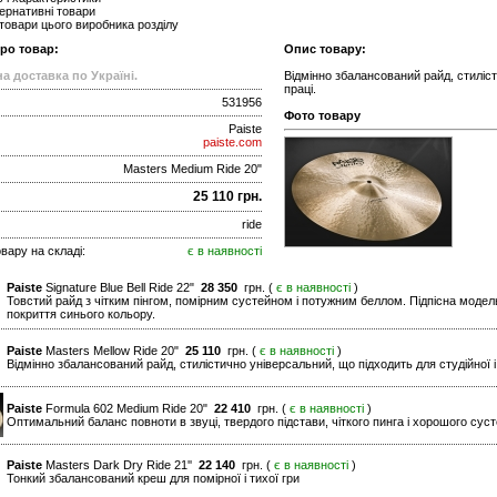
ернативні товари
 товари цього виробника розділу
про товар:
Опис товару:
а доставка по Україні.
Відмінно збалансований райд, стиліст
праці.
531956
Фото товару
Paiste
paiste.com
Masters Medium Ride 20"
25 110 грн.
ride
вару на складі:
є в наявності
Paiste
Signature Blue Bell Ride 22"
28 350
грн. (
є в наявності
)
Товстий райд з чітким пінгом, помірним сустейном і потужним беллом. Підпісна модель
покриття синього кольору.
Paiste
Masters Mellow Ride 20"
25 110
грн. (
є в наявності
)
Відмінно збалансований райд, стилістично універсальний, що підходить для студійної і 
Paiste
Formula 602 Medium Ride 20"
22 410
грн. (
є в наявності
)
Оптимальний баланс повноти в звуці, твердого підстави, чіткого пинга і хорошого сус
Paiste
Masters Dark Dry Ride 21''
22 140
грн. (
є в наявності
)
Тонкий збалансований креш для помірної і тихої гри