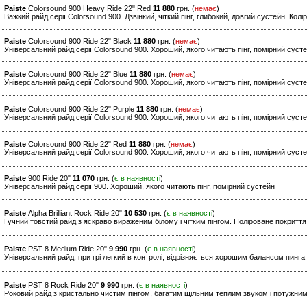
Paiste
Colorsound 900 Heavy Ride 22" Red
11 880
грн. (
немає
)
Важкий райд серії Colorsound 900. Дзвінкий, чіткий пінг, глибокий, довгий сустейн. Кол
Paiste
Colorsound 900 Ride 22" Black
11 880
грн. (
немає
)
Універсальний райд серії Colorsound 900. Хороший, якого читають пінг, помірний сусте
Paiste
Colorsound 900 Ride 22" Blue
11 880
грн. (
немає
)
Універсальний райд серії Colorsound 900. Хороший, якого читають пінг, помірний сусте
Paiste
Colorsound 900 Ride 22" Purple
11 880
грн. (
немає
)
Універсальний райд серії Colorsound 900. Хороший, якого читають пінг, помірний сусте
Paiste
Colorsound 900 Ride 22" Red
11 880
грн. (
немає
)
Універсальний райд серії Colorsound 900. Хороший, якого читають пінг, помірний суст
Paiste
900 Ride 20"
11 070
грн. (
є в наявності
)
Універсальний райд серії 900. Хороший, якого читають пінг, помірний сустейн
Paiste
Alpha Brilliant Rock Ride 20"
10 530
грн. (
є в наявності
)
Гучний товстий райд з яскраво вираженим білому і чітким пінгом. Поліроване покриття bri
Paiste
PST 8 Medium Ride 20"
9 990
грн. (
є в наявності
)
Універсальний райд, при грі легкий в контролі, відрізняється хорошим балансом пинга 
Paiste
PST 8 Rock Ride 20"
9 990
грн. (
є в наявності
)
Роковий райд з кристально чистим пінгом, багатим щільним теплим звуком і потужни