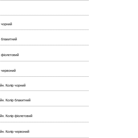
р чорний
р блакитний
ір фіолетовий
ір червоний
йн. Колір чорний
йн. Колір блакитний
йн. Колір фіолетовий
ейн. Колір червоний