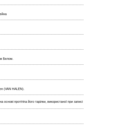
тейна
им Белом.
len (VAN HALEN).
 основі протітіпа його тарілки, використаної при записі