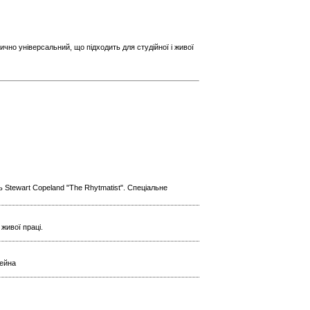
ично універсальний, що підходить для студійної і живої
 Stewart Copeland "The Rhytmatist". Спеціальне
живої праці.
тейна