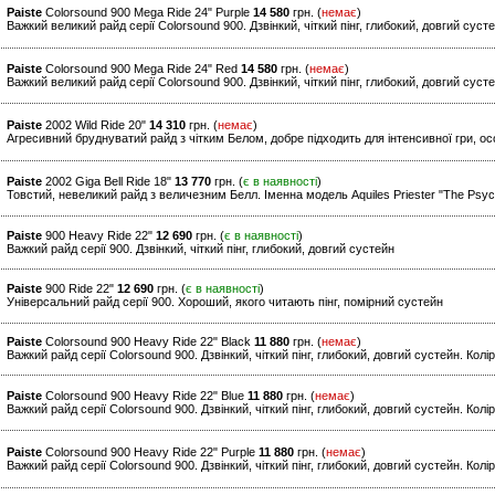
Paiste
Colorsound 900 Mega Ride 24" Purple
14 580
грн. (
немає
)
Важкий великий райд серії Colorsound 900. Дзвінкий, чіткий пінг, глибокий, довгий суст
Paiste
Colorsound 900 Mega Ride 24" Red
14 580
грн. (
немає
)
Важкий великий райд серії Colorsound 900. Дзвінкий, чіткий пінг, глибокий, довгий суст
Paiste
2002 Wild Ride 20"
14 310
грн. (
немає
)
Агресивний бруднуватий райд з чітким Белом, добре підходить для інтенсивної гри, ос
Paiste
2002 Giga Bell Ride 18"
13 770
грн. (
є в наявності
)
Товстий, невеликий райд з величезним Белл. Іменна модель Aquiles Priester "The Psyc
Paiste
900 Heavy Ride 22"
12 690
грн. (
є в наявності
)
Важкий райд серії 900. Дзвінкий, чіткий пінг, глибокий, довгий сустейн
Paiste
900 Ride 22"
12 690
грн. (
є в наявності
)
Універсальний райд серії 900. Хороший, якого читають пінг, помірний сустейн
Paiste
Colorsound 900 Heavy Ride 22" Black
11 880
грн. (
немає
)
Важкий райд серії Colorsound 900. Дзвінкий, чіткий пінг, глибокий, довгий сустейн. Колі
Paiste
Colorsound 900 Heavy Ride 22" Blue
11 880
грн. (
немає
)
Важкий райд серії Colorsound 900. Дзвінкий, чіткий пінг, глибокий, довгий сустейн. Колі
Paiste
Colorsound 900 Heavy Ride 22" Purple
11 880
грн. (
немає
)
Важкий райд серії Colorsound 900. Дзвінкий, чіткий пінг, глибокий, довгий сустейн. Кол