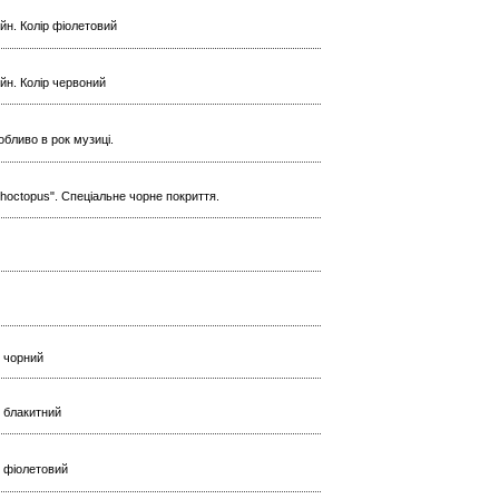
ейн. Колір фіолетовий
ейн. Колір червоний
обливо в рок музиці.
hoctopus". Спеціальне чорне покриття.
р чорний
р блакитний
ір фіолетовий