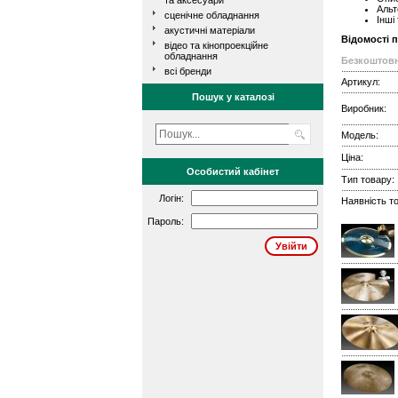
та аксесуари
Альт
сценічне обладнання
Інші
акустичні матеріали
Відомості 
відео та кінопроекційне
обладнання
Безкоштовн
всі бренди
Артикул:
Пошук у каталозі
Виробник:
Модель:
Ціна:
Особистий кабінет
Тип товару:
Логін:
Наявність то
Пароль: