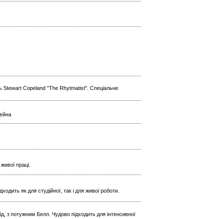
 Stewart Copeland "The Rhytmatist". Спеціальне
тейна
живої праці.
одить як для студійної, так і для живої роботи.
йд, з потужним Белл. Чудово підходить для інтенсивної