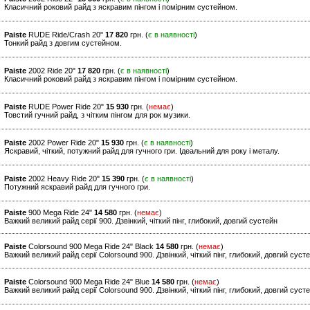
Класичний роковий райд з яскравим пінгом і помірним сустейном.
Paiste
RUDE Ride/Crash 20"
17 820
грн. (
є в наявності
)
Тонкий райд з довгим сустейном.
Paiste
2002 Ride 20"
17 820
грн. (
є в наявності
)
Класичний роковий райд з яскравим пінгом і помірним сустейном.
Paiste
RUDE Power Ride 20"
15 930
грн. (
немає
)
Товстий гучний райд, з чітким пінгом для рок музики.
Paiste
2002 Power Ride 20"
15 930
грн. (
є в наявності
)
Яскравий, чіткий, потужний райд для гучного гри. Ідеальний для року і металу.
Paiste
2002 Heavy Ride 20"
15 390
грн. (
є в наявності
)
Потужний яскравий райд для гучного гри.
Paiste
900 Mega Ride 24"
14 580
грн. (
немає
)
Важкий великий райд серії 900. Дзвінкий, чіткий пінг, глибокий, довгий сустейн
Paiste
Colorsound 900 Mega Ride 24" Black
14 580
грн. (
немає
)
Важкий великий райд серії Colorsound 900. Дзвінкий, чіткий пінг, глибокий, довгий суст
Paiste
Colorsound 900 Mega Ride 24" Blue
14 580
грн. (
немає
)
Важкий великий райд серії Colorsound 900. Дзвінкий, чіткий пінг, глибокий, довгий суст