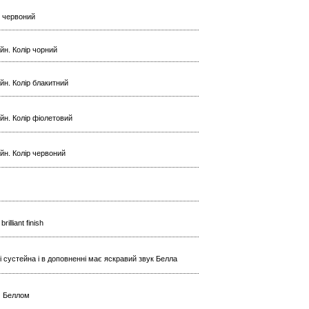
ір червоний
йн. Колір чорний
йн. Колір блакитний
йн. Колір фіолетовий
ейн. Колір червоний
lliant finish
і сустейна і в доповненні має яскравий звук Белла
м Беллом