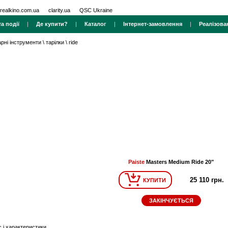
realkino.com.ua
clarity.ua
QSC Ukraine
а події
|
Де купити?
|
Каталог
|
Інтернет-замовлення
|
Реалізова
арні інструменти
\
тарілки
\
ride
Paiste
Masters Medium Ride 20"
25 110 грн.
КУПИТИ
ЗАКІНЧУЄТЬСЯ
 і характеристики