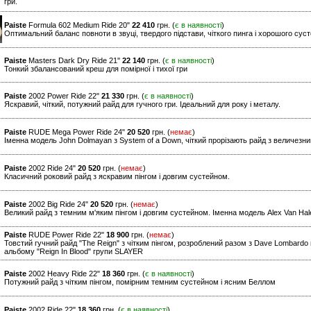
гри.
Paiste
Formula 602 Medium Ride 20"
22 410
грн. (
є в наявності
)
Оптимальний баланс повноти в звуці, твердого підстави, чіткого пинга і хорошого сус
Paiste
Masters Dark Dry Ride 21''
22 140
грн. (
є в наявності
)
Тонкий збалансований креш для помірної і тихої гри
Paiste
2002 Power Ride 22"
21 330
грн. (
є в наявності
)
Яскравий, чіткий, потужний райд для гучного гри. Ідеальний для року і металу.
Paiste
RUDE Mega Power Ride 24"
20 520
грн. (
немає
)
Іменна модель John Dolmayan з System of a Down, чіткий прорізають райд з величезн
Paiste
2002 Ride 24"
20 520
грн. (
немає
)
Класичний роковий райд з яскравим пінгом і довгим сустейном.
Paiste
2002 Big Ride 24"
20 520
грн. (
немає
)
Великий райд з темним м'яким пінгом і довгим сустейном. Іменна модель Alex Van Ha
Paiste
RUDE Power Ride 22"
18 900
грн. (
немає
)
Товстий гучний райд "The Reign" з чітким пінгом, розроблений разом з Dave Lombardo на
альбому "Reign In Blood" групи SLAYER
Paiste
2002 Heavy Ride 22"
18 360
грн. (
є в наявності
)
Потужний райд з чітким пінгом, помірним темним сустейном і ясним Беллом
Paiste
2002 Ride 22"
18 360
грн. (
є в наявності
)