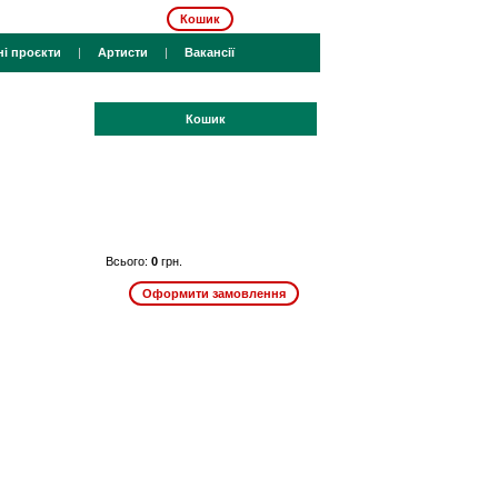
Кошик
ні проєкти
|
Артисти
|
Вакансії
Кошик
Всього:
0
грн.