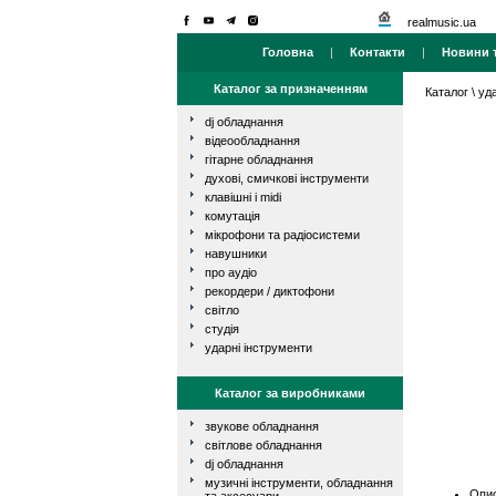
realmusic.ua
Головна
|
Контакти
|
Новини т
Каталог за призначенням
Каталог
\
уд
dj обладнання
відеообладнання
гітарне обладнання
духові, смичкові інструменти
клавішні і midi
комутація
мікрофони та радіосистеми
навушники
про аудіо
рекордери / диктофони
світло
студія
ударні інструменти
Каталог за виробниками
звукове обладнання
світлове обладнання
dj обладнання
музичні інструменти, обладнання
Опис