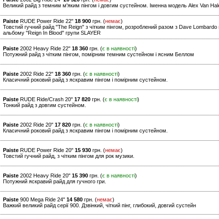
Великий райд з темним м'яким пінгом і довгим сустейном. Іменна модель Alex Van Ha
Paiste
RUDE Power Ride 22"
18 900
грн. (
немає
)
Товстий гучний райд "The Reign" з чітким пінгом, розроблений разом з Dave Lombardo на
альбому "Reign In Blood" групи SLAYER
Paiste
2002 Heavy Ride 22"
18 360
грн. (
є в наявності
)
Потужний райд з чітким пінгом, помірним темним сустейном і ясним Беллом
Paiste
2002 Ride 22"
18 360
грн. (
є в наявності
)
Класичний роковий райд з яскравим пінгом і помірним сустейном.
Paiste
RUDE Ride/Crash 20"
17 820
грн. (
є в наявності
)
Тонкий райд з довгим сустейном.
Paiste
2002 Ride 20"
17 820
грн. (
є в наявності
)
Класичний роковий райд з яскравим пінгом і помірним сустейном.
Paiste
RUDE Power Ride 20"
15 930
грн. (
немає
)
Товстий гучний райд, з чітким пінгом для рок музики.
Paiste
2002 Heavy Ride 20"
15 390
грн. (
є в наявності
)
Потужний яскравий райд для гучного гри.
Paiste
900 Mega Ride 24"
14 580
грн. (
немає
)
Важкий великий райд серії 900. Дзвінкий, чіткий пінг, глибокий, довгий сустейн