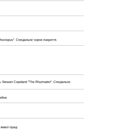
hoctopus". Спеціальне чорне покриття.
 Stewart Copeland "The Rhytmatist". Спеціальне
тейна
живої праці.