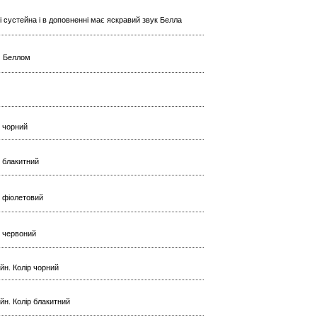
і сустейна і в доповненні має яскравий звук Белла
м Беллом
р чорний
р блакитний
ір фіолетовий
ір червоний
йн. Колір чорний
йн. Колір блакитний