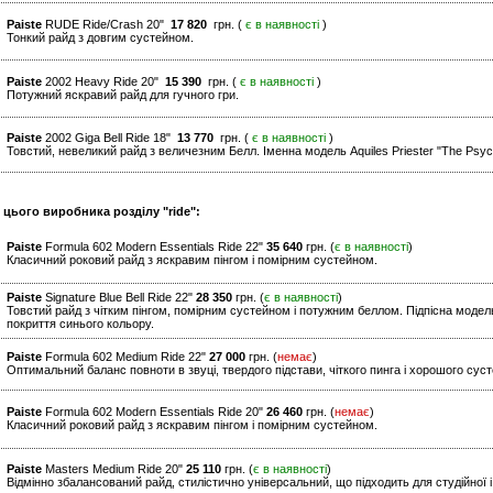
Paiste
RUDE Ride/Crash 20"
17 820
грн. (
є в наявності
)
Тонкий райд з довгим сустейном.
Paiste
2002 Heavy Ride 20"
15 390
грн. (
є в наявності
)
Потужний яскравий райд для гучного гри.
Paiste
2002 Giga Bell Ride 18"
13 770
грн. (
є в наявності
)
Товстий, невеликий райд з величезним Белл. Іменна модель Aquiles Priester "The Psyc
 цього виробника розділу "ride":
Paiste
Formula 602 Modern Essentials Ride 22"
35 640
грн. (
є в наявності
)
Класичний роковий райд з яскравим пінгом і помірним сустейном.
Paiste
Signature Blue Bell Ride 22"
28 350
грн. (
є в наявності
)
Товстий райд з чітким пінгом, помірним сустейном і потужним беллом. Підпісна модель
покриття синього кольору.
Paiste
Formula 602 Medium Ride 22"
27 000
грн. (
немає
)
Оптимальний баланс повноти в звуці, твердого підстави, чіткого пинга і хорошого сус
Paiste
Formula 602 Modern Essentials Ride 20"
26 460
грн. (
немає
)
Класичний роковий райд з яскравим пінгом і помірним сустейном.
Paiste
Masters Medium Ride 20"
25 110
грн. (
є в наявності
)
Відмінно збалансований райд, стилістично універсальний, що підходить для студійної і 