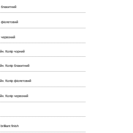
р блакитний
ір фіолетовий
ір червоний
йн. Колір чорний
йн. Колір блакитний
йн. Колір фіолетовий
ейн. Колір червоний
lliant finish