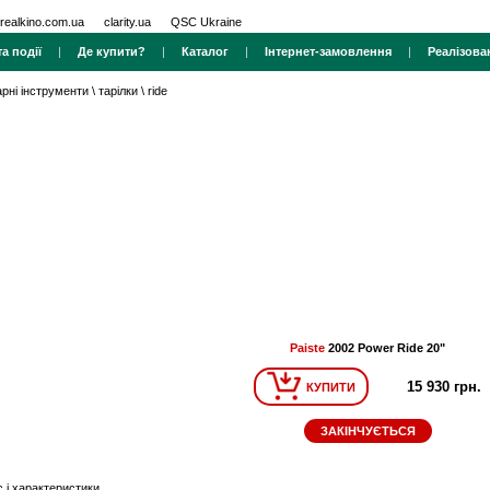
realkino.com.ua
clarity.ua
QSC Ukraine
а події
|
Де купити?
|
Каталог
|
Інтернет-замовлення
|
Реалізова
арні інструменти
\
тарілки
\
ride
Paiste
2002 Power Ride 20"
15 930 грн.
КУПИТИ
ЗАКІНЧУЄТЬСЯ
 і характеристики