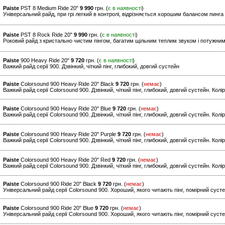
Paiste
PST 8 Medium Ride 20"
9 990
грн. (
є в наявності
)
Універсальний райд, при грі легкий в контролі, відрізняється хорошим балансом пинга 
Paiste
PST 8 Rock Ride 20"
9 990
грн. (
є в наявності
)
Роковий райд з кристально чистим пінгом, багатим щільним теплим звуком і потужни
Paiste
900 Heavy Ride 20"
9 720
грн. (
є в наявності
)
Важкий райд серії 900. Дзвінкий, чіткий пінг, глибокий, довгий сустейн
Paiste
Colorsound 900 Heavy Ride 20" Black
9 720
грн. (
немає
)
Важкий райд серії Colorsound 900. Дзвінкий, чіткий пінг, глибокий, довгий сустейн. Колі
Paiste
Colorsound 900 Heavy Ride 20" Blue
9 720
грн. (
немає
)
Важкий райд серії Colorsound 900. Дзвінкий, чіткий пінг, глибокий, довгий сустейн. Колі
Paiste
Colorsound 900 Heavy Ride 20" Purple
9 720
грн. (
немає
)
Важкий райд серії Colorsound 900. Дзвінкий, чіткий пінг, глибокий, довгий сустейн. Кол
Paiste
Colorsound 900 Heavy Ride 20" Red
9 720
грн. (
немає
)
Важкий райд серії Colorsound 900. Дзвінкий, чіткий пінг, глибокий, довгий сустейн. Кол
Paiste
Colorsound 900 Ride 20" Black
9 720
грн. (
немає
)
Універсальний райд серії Colorsound 900. Хороший, якого читають пінг, помірний сусте
Paiste
Colorsound 900 Ride 20" Blue
9 720
грн. (
немає
)
Універсальний райд серії Colorsound 900. Хороший, якого читають пінг, помірний сусте