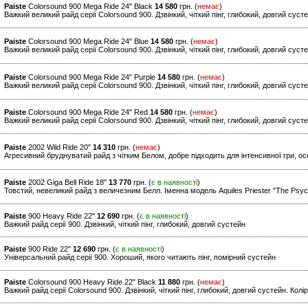
Paiste
Colorsound 900 Mega Ride 24" Black
14 580
грн. (
немає
)
Важкий великий райд серії Colorsound 900. Дзвінкий, чіткий пінг, глибокий, довгий суст
Paiste
Colorsound 900 Mega Ride 24" Blue
14 580
грн. (
немає
)
Важкий великий райд серії Colorsound 900. Дзвінкий, чіткий пінг, глибокий, довгий суст
Paiste
Colorsound 900 Mega Ride 24" Purple
14 580
грн. (
немає
)
Важкий великий райд серії Colorsound 900. Дзвінкий, чіткий пінг, глибокий, довгий суст
Paiste
Colorsound 900 Mega Ride 24" Red
14 580
грн. (
немає
)
Важкий великий райд серії Colorsound 900. Дзвінкий, чіткий пінг, глибокий, довгий суст
Paiste
2002 Wild Ride 20"
14 310
грн. (
немає
)
Агресивний бруднуватий райд з чітким Белом, добре підходить для інтенсивної гри, ос
Paiste
2002 Giga Bell Ride 18"
13 770
грн. (
є в наявності
)
Товстий, невеликий райд з величезним Белл. Іменна модель Aquiles Priester "The Psyc
Paiste
900 Heavy Ride 22"
12 690
грн. (
є в наявності
)
Важкий райд серії 900. Дзвінкий, чіткий пінг, глибокий, довгий сустейн
Paiste
900 Ride 22"
12 690
грн. (
є в наявності
)
Універсальний райд серії 900. Хороший, якого читають пінг, помірний сустейн
Paiste
Colorsound 900 Heavy Ride 22" Black
11 880
грн. (
немає
)
Важкий райд серії Colorsound 900. Дзвінкий, чіткий пінг, глибокий, довгий сустейн. Колі