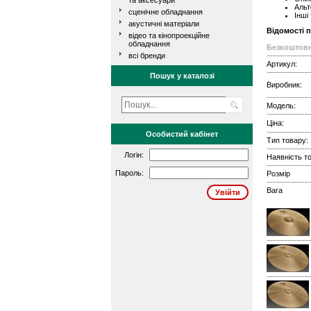
та аксесуари
Альт
сценічне обладнання
Інші
акустичні матеріали
Відомості 
відео та кінопроекційне
обладнання
Безкоштовн
всі бренди
Артикул:
Пошук у каталозі
Виробник:
Модель:
Ціна:
Особистий кабінет
Тип товару:
Логін:
Наявність то
Пароль:
Розмір
Вага