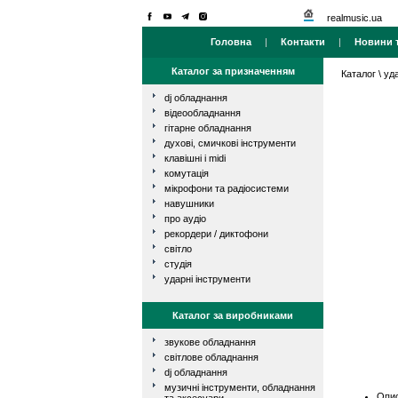
realmusic.ua
Головна
|
Контакти
|
Новини т
Каталог за призначенням
Каталог
\
уд
dj обладнання
відеообладнання
гітарне обладнання
духові, смичкові інструменти
клавішні і midi
комутація
мікрофони та радіосистеми
навушники
про аудіо
рекордери / диктофони
світло
студія
ударні інструменти
Каталог за виробниками
звукове обладнання
світлове обладнання
dj обладнання
музичні інструменти, обладнання
Опис