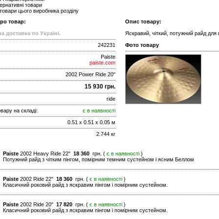
ернативні товари
 товари цього виробника розділу
про товар:
Опис товару:
а доставка по Україні.
Яскравий, чіткий, потужний райд для г
242231
Фото товару
Paiste
paiste.com
2002 Power Ride 20"
15 930 грн.
ride
вару на складі:
є в наявності
0.51 x 0.51 x 0.05 м
2.744 кг
Paiste
2002 Heavy Ride 22"
18 360
грн. (
є в наявності
)
Потужний райд з чітким пінгом, помірним темним сустейном і ясним Беллом
Paiste
2002 Ride 22"
18 360
грн. (
є в наявності
)
Класичний роковий райд з яскравим пінгом і помірним сустейном.
Paiste
2002 Ride 20"
17 820
грн. (
є в наявності
)
Класичний роковий райд з яскравим пінгом і помірним сустейном.