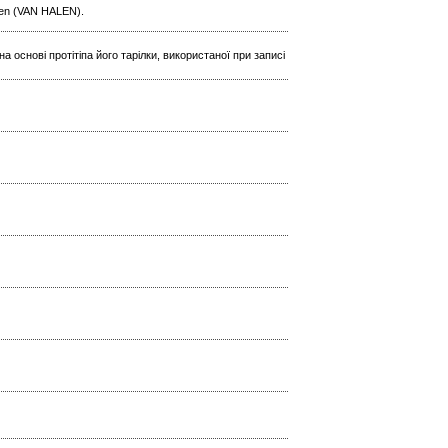
len (VAN HALEN).
 основі протітіпа його тарілки, використаної при записі