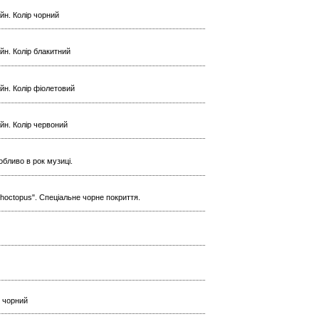
ейн. Колір чорний
ейн. Колір блакитний
ейн. Колір фіолетовий
ейн. Колір червоний
обливо в рок музиці.
hoctopus". Спеціальне чорне покриття.
р чорний