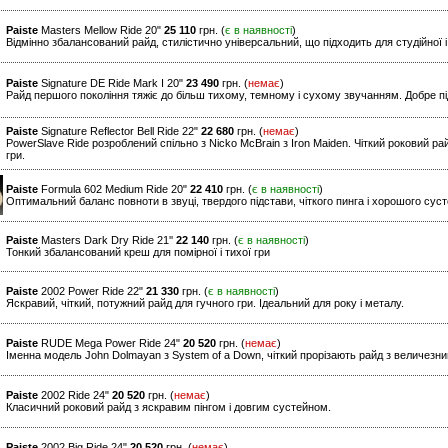
Paiste
Masters Mellow Ride 20"
25 110
грн. (
є в наявності
)
Відмінно збалансований райд, стилістично універсальний, що підходить для студійної і 
Paiste
Signature DE Ride Mark I 20"
23 490
грн. (
немає
)
Райд першого покоління тяжіє до більш тихому, темному і сухому звучанням. Добре підх
Paiste
Signature Reflector Bell Ride 22"
22 680
грн. (
немає
)
PowerSlave Ride розроблений спільно з Nicko McBrain з Iron Maiden. Чіткий роковий ра
гри.
Paiste
Formula 602 Medium Ride 20"
22 410
грн. (
є в наявності
)
Оптимальний баланс повноти в звуці, твердого підстави, чіткого пинга і хорошого сус
Paiste
Masters Dark Dry Ride 21''
22 140
грн. (
є в наявності
)
Тонкий збалансований креш для помірної і тихої гри
Paiste
2002 Power Ride 22"
21 330
грн. (
є в наявності
)
Яскравий, чіткий, потужний райд для гучного гри. Ідеальний для року і металу.
Paiste
RUDE Mega Power Ride 24"
20 520
грн. (
немає
)
Іменна модель John Dolmayan з System of a Down, чіткий прорізають райд з величезн
Paiste
2002 Ride 24"
20 520
грн. (
немає
)
Класичний роковий райд з яскравим пінгом і довгим сустейном.
Paiste
2002 Big Ride 24"
20 520
грн. (
немає
)