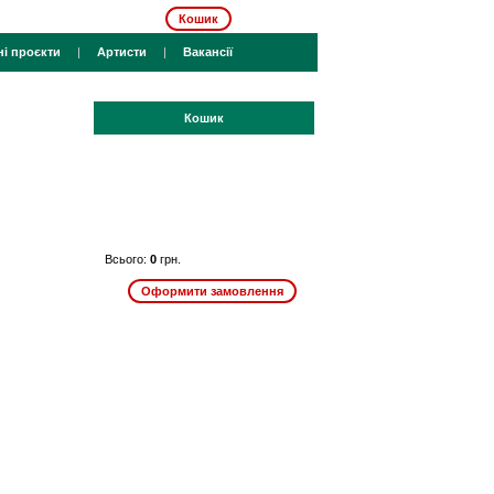
Кошик
ні проєкти
|
Артисти
|
Вакансії
Кошик
Всього:
0
грн.