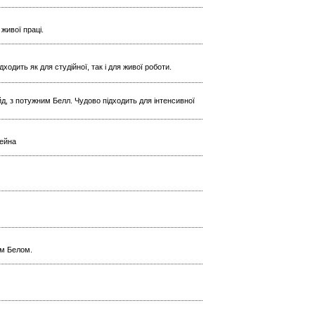
живої праці.
одить як для студійної, так і для живої роботи.
йд, з потужним Белл. Чудово підходить для інтенсивної
тейна
им Белом.