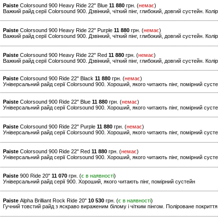
Paiste
Colorsound 900 Heavy Ride 22" Blue
11 880
грн. (
немає
)
Важкий райд серії Colorsound 900. Дзвінкий, чіткий пінг, глибокий, довгий сустейн. Колі
Paiste
Colorsound 900 Heavy Ride 22" Purple
11 880
грн. (
немає
)
Важкий райд серії Colorsound 900. Дзвінкий, чіткий пінг, глибокий, довгий сустейн. Кол
Paiste
Colorsound 900 Heavy Ride 22" Red
11 880
грн. (
немає
)
Важкий райд серії Colorsound 900. Дзвінкий, чіткий пінг, глибокий, довгий сустейн. Кол
Paiste
Colorsound 900 Ride 22" Black
11 880
грн. (
немає
)
Універсальний райд серії Colorsound 900. Хороший, якого читають пінг, помірний сусте
Paiste
Colorsound 900 Ride 22" Blue
11 880
грн. (
немає
)
Універсальний райд серії Colorsound 900. Хороший, якого читають пінг, помірний сусте
Paiste
Colorsound 900 Ride 22" Purple
11 880
грн. (
немає
)
Універсальний райд серії Colorsound 900. Хороший, якого читають пінг, помірний сусте
Paiste
Colorsound 900 Ride 22" Red
11 880
грн. (
немає
)
Універсальний райд серії Colorsound 900. Хороший, якого читають пінг, помірний суст
Paiste
900 Ride 20"
11 070
грн. (
є в наявності
)
Універсальний райд серії 900. Хороший, якого читають пінг, помірний сустейн
Paiste
Alpha Brilliant Rock Ride 20"
10 530
грн. (
є в наявності
)
Гучний товстий райд з яскраво вираженим білому і чітким пінгом. Поліроване покриття bri