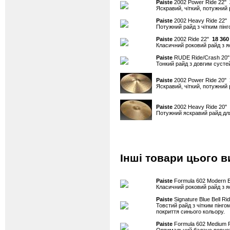
Paiste
2002 Power Ride 22"
Яскравий, чіткий, потужний 
Paiste
2002 Heavy Ride 22"
Потужний райд з чітким пін
Paiste
2002 Ride 22"
18 360
Класичний роковий райд з я
Paiste
RUDE Ride/Crash 20
Тонкий райд з довгим сусте
Paiste
2002 Power Ride 20"
Яскравий, чіткий, потужний 
Paiste
2002 Heavy Ride 20"
Потужний яскравий райд для
Інші товари цього в
Paiste
Formula 602 Modern E
Класичний роковий райд з я
Paiste
Signature Blue Bell Ri
Товстий райд з чітким пінго
покриття синього кольору.
Paiste
Formula 602 Medium 