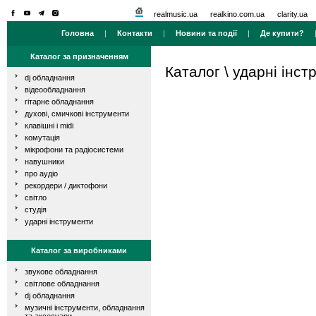
realmusic.ua
realkino.com.ua
clarity.ua
Головна
|
Контакти
|
Новини та події
|
Де купити?
Каталог за призначенням
Каталог
\
ударні інст
dj обладнання
відеообладнання
гітарне обладнання
духові, смичкові інструменти
клавішні і midi
комутація
мікрофони та радіосистеми
навушники
про аудіо
рекордери / диктофони
світло
студія
ударні інструменти
Каталог за виробниками
звукове обладнання
світлове обладнання
dj обладнання
музичні інструменти, обладнання