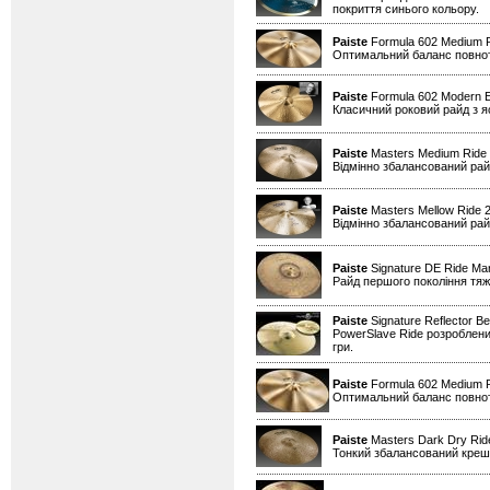
покриття синього кольору.
Paiste
Formula 602 Medium 
Оптимальний баланс повноти 
Paiste
Formula 602 Modern E
Класичний роковий райд з я
Paiste
Masters Medium Ride
Відмінно збалансований райд
Paiste
Masters Mellow Ride 
Відмінно збалансований райд
Paiste
Signature DE Ride Mar
Райд першого покоління тяжі
Paiste
Signature Reflector Be
PowerSlave Ride розроблений
гри.
Paiste
Formula 602 Medium 
Оптимальний баланс повноти 
Paiste
Masters Dark Dry Ride
Тонкий збалансований креш д