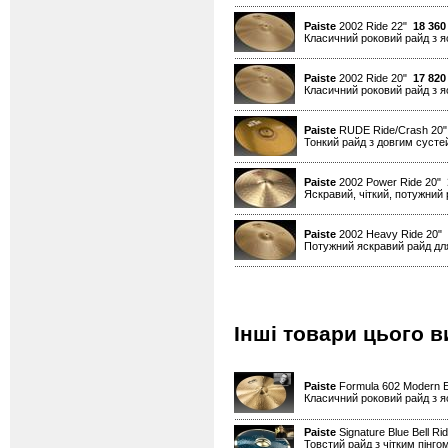
Paiste
2002 Ride 22"
18 360
Класичний роковий райд з я
Paiste
2002 Ride 20"
17 820
Класичний роковий райд з я
Paiste
RUDE Ride/Crash 20
Тонкий райд з довгим сусте
Paiste
2002 Power Ride 20"
Яскравий, чіткий, потужний 
Paiste
2002 Heavy Ride 20"
Потужний яскравий райд для
Інші товари цього в
Paiste
Formula 602 Modern E
Класичний роковий райд з я
Paiste
Signature Blue Bell Ri
Товстий райд з чітким пінго