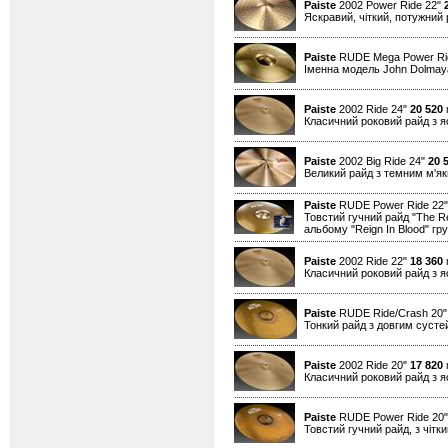
Paiste
2002 Power Ride 22"
Яскравий, чіткий, потужний 
Paiste
RUDE Mega Power Ri
Іменна модель John Dolmaya
Paiste
2002 Ride 24"
20 520
г
Класичний роковий райд з я
Paiste
2002 Big Ride 24"
20 
Великий райд з темним м'як
Paiste
RUDE Power Ride 22
Товстий гучний райд "The Re
альбому "Reign In Blood" г
Paiste
2002 Ride 22"
18 360
г
Класичний роковий райд з я
Paiste
RUDE Ride/Crash 20
Тонкий райд з довгим сусте
Paiste
2002 Ride 20"
17 820
г
Класичний роковий райд з я
Paiste
RUDE Power Ride 20
Товстий гучний райд, з чітк