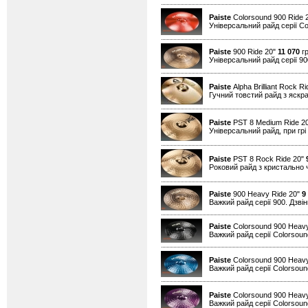
Paiste
Colorsound 900 Ride 
Універсальний райд серії Co
Paiste
900 Ride 20"
11 070
гр
Універсальний райд серії 90
Paiste
Alpha Brilliant Rock R
Гучний товстий райд з яскрав
Paiste
PST 8 Medium Ride 2
Універсальний райд, при грі
Paiste
PST 8 Rock Ride 20"
Роковий райд з кристально 
Paiste
900 Heavy Ride 20"
9
Важкий райд серії 900. Дзвін
Paiste
Colorsound 900 Heavy
Важкий райд серії Colorsound
Paiste
Colorsound 900 Heavy
Важкий райд серії Colorsound
Paiste
Colorsound 900 Heavy
Важкий райд серії Colorsound