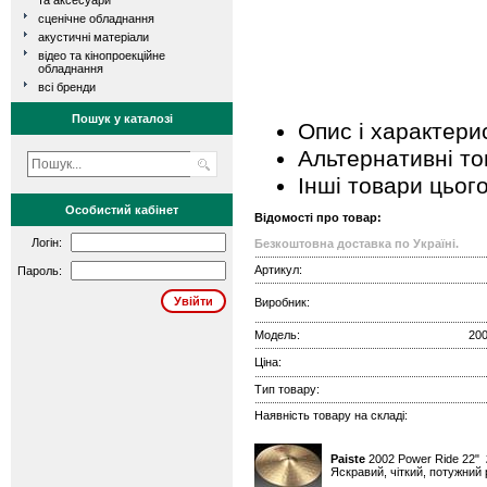
та аксесуари
сценічне обладнання
акустичні матеріали
відео та кінопроекційне
обладнання
всі бренди
Пошук у каталозі
Опис і характери
Альтернативні т
Інші товари цьог
Особистий кабінет
Відомості про товар:
Логін:
Безкоштовна доставка по Україні.
Артикул:
Пароль:
Виробник:
Модель:
200
Ціна:
Тип товару:
Наявність товару на складі:
Paiste
2002 Power Ride 22"
Яскравий, чіткий, потужний 