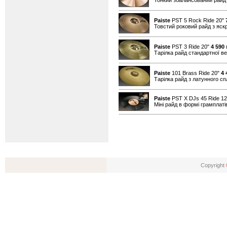
Тонкий збалансований райд
Paiste
PST 5 Rock Ride 20"
Товстий роковий райд з яск
Paiste
PST 3 Ride 20"
4 590
г
Тарілка райд стандартної в
Paiste
101 Brass Ride 20"
4 
Тарілка райд з латунного с
Paiste
PST X DJs 45 Ride 1
Міні райд в формі грамплатів
Copyright