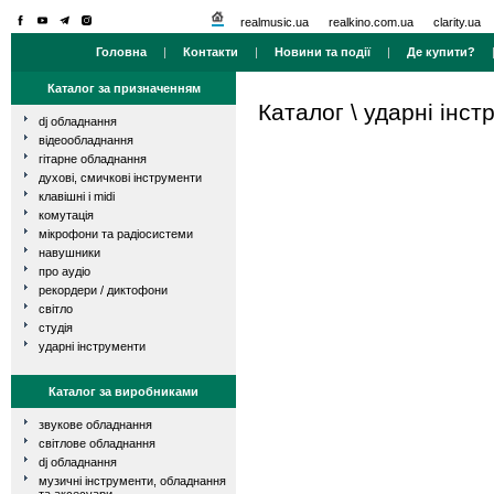
realmusic.ua
realkino.com.ua
clarity.ua
Головна
|
Контакти
|
Новини та події
|
Де купити?
Каталог за призначенням
Каталог
\
ударні інст
dj обладнання
відеообладнання
гітарне обладнання
духові, смичкові інструменти
клавішні і midi
комутація
мікрофони та радіосистеми
навушники
про аудіо
рекордери / диктофони
світло
студія
ударні інструменти
Каталог за виробниками
звукове обладнання
світлове обладнання
dj обладнання
музичні інструменти, обладнання