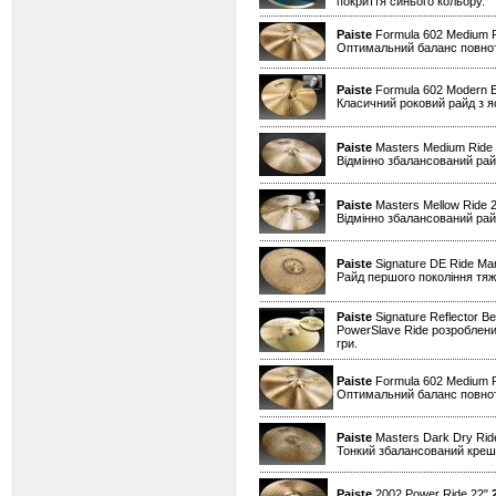
покриття синього кольору.
Paiste
Formula 602 Medium 
Оптимальний баланс повноти 
Paiste
Formula 602 Modern E
Класичний роковий райд з я
Paiste
Masters Medium Ride
Відмінно збалансований райд
Paiste
Masters Mellow Ride 
Відмінно збалансований райд
Paiste
Signature DE Ride Mar
Райд першого покоління тяжі
Paiste
Signature Reflector Be
PowerSlave Ride розроблений
гри.
Paiste
Formula 602 Medium 
Оптимальний баланс повноти 
Paiste
Masters Dark Dry Ride
Тонкий збалансований креш д
Paiste
2002 Power Ride 22"