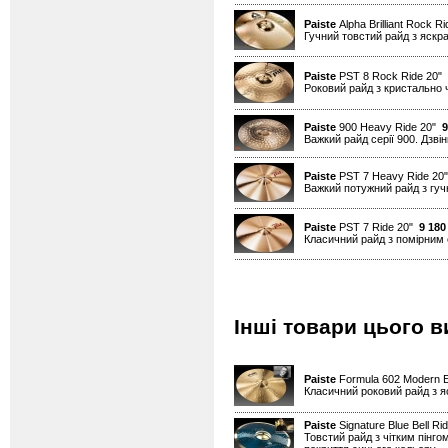
Paiste
Alpha Brilliant Rock R
Гучний товстий райд з яскрав
Paiste
PST 8 Rock Ride 20"
Роковий райд з кристально 
Paiste
900 Heavy Ride 20"
9
Важкий райд серії 900. Дзвін
Paiste
PST 7 Heavy Ride 2
Важкий потужний райд з гуч
Paiste
PST 7 Ride 20"
9 180
Класичний райд з помірним
Інші товари цього в
Paiste
Formula 602 Modern E
Класичний роковий райд з я
Paiste
Signature Blue Bell Ri
Товстий райд з чітким пінго