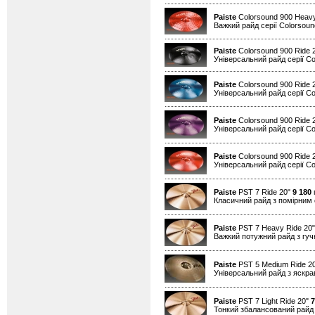
Paiste
Colorsound 900 Heav
Важкий райд серії Colorsound
Paiste
Colorsound 900 Ride 
Універсальний райд серії Co
Paiste
Colorsound 900 Ride 
Універсальний райд серії Co
Paiste
Colorsound 900 Ride 
Універсальний райд серії Co
Paiste
Colorsound 900 Ride 
Універсальний райд серії Co
Paiste
PST 7 Ride 20"
9 180
г
Класичний райд з помірним
Paiste
PST 7 Heavy Ride 20
Важкий потужний райд з гуч
Paiste
PST 5 Medium Ride 2
Універсальний райд з яскр
Paiste
PST 7 Light Ride 20"
7
Тонкий збалансований райд