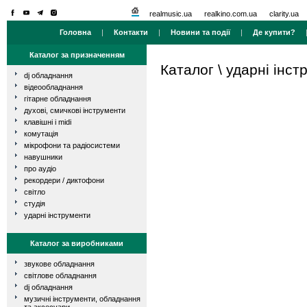
realmusic.ua
realkino.com.ua
clarity.ua
Головна
|
Контакти
|
Новини та події
|
Де купити?
Каталог за призначенням
Каталог
\
ударні інст
dj обладнання
відеообладнання
гітарне обладнання
духові, смичкові інструменти
клавішні і midi
комутація
мікрофони та радіосистеми
навушники
про аудіо
рекордери / диктофони
світло
студія
ударні інструменти
Каталог за виробниками
звукове обладнання
світлове обладнання
dj обладнання
музичні інструменти, обладнання