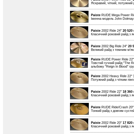
Яскравий, чіткий, потужний 
Paiste
RUDE Mega Power Ri
Іменна модель John Dolmaya
Paiste
2002 Ride 24"
20 520
г
Класичний роковий райд з я
Paiste
2002 Big Ride 24"
20 
Великий райд з темним м'як
Paiste
RUDE Power Ride 22
Товстий гучний райд "The Re
альбому "Reign In Blood" г
Paiste
2002 Heavy Ride 22"
Потужний райд з чітким пін
Paiste
2002 Ride 22"
18 360
г
Класичний роковий райд з я
Paiste
RUDE Ride/Crash 20
Тонкий райд з довгим сусте
Paiste
2002 Ride 20"
17 820
г
Класичний роковий райд з я