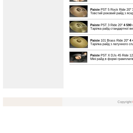
Paiste
PST 5 Rock Ride 20"
Товстий роковий райд з яск
Paiste
PST 3 Ride 20"
4 590
г
Тарілка райд стандартної в
Paiste
101 Brass Ride 20"
4 
Тарілка райд з латунного с
Paiste
PST X DJs 45 Ride 1
Міні райд в формі грамплатів
Copyright