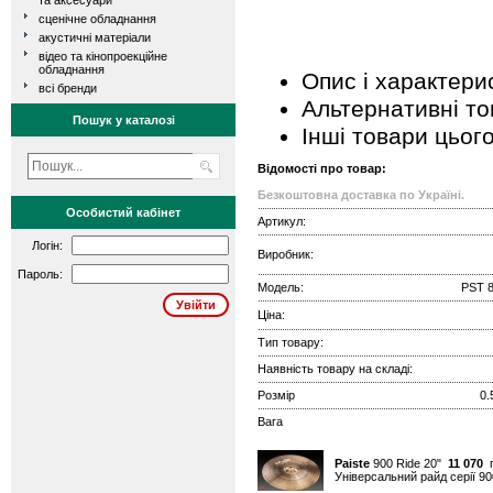
та аксесуари
сценічне обладнання
акустичні матеріали
відео та кінопроекційне
обладнання
Опис і характери
всі бренди
Альтернативні т
Пошук у каталозі
Інші товари цьог
Відомості про товар:
Безкоштовна доставка по Україні.
Особистий кабінет
Артикул:
Логін:
Виробник:
Пароль:
Модель:
PST 8
Ціна:
Тип товару:
Наявність товару на складі:
Розмір
0.
Вага
Paiste
900 Ride 20"
11 070
г
Універсальний райд серії 90