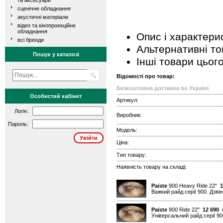
та аксесуари
сценічне обладнання
акустичні матеріали
відео та кінопроекційне
обладнання
Опис і характери
всі бренди
Альтернативні т
Пошук у каталозі
Інші товари цьог
Відомості про товар:
Безкоштовна доставка по Україні.
Особистий кабінет
Артикул:
Логін:
Виробник:
Пароль:
Модель:
Ціна:
Тип товару:
Наявність товару на складі:
Paiste
900 Heavy Ride 22"
1
Важкий райд серії 900. Дзвін
Paiste
900 Ride 22"
12 690
г
Універсальний райд серії 90