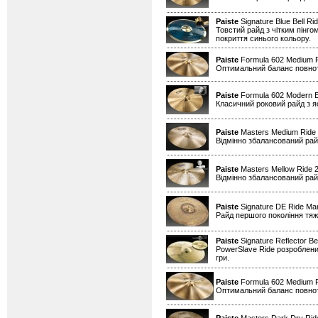
Paiste
Signature Blue Bell Ri
Товстий райд з чітким пінго
покриття синього кольору.
Paiste
Formula 602 Medium 
Оптимальний баланс повноти 
Paiste
Formula 602 Modern E
Класичний роковий райд з я
Paiste
Masters Medium Ride
Відмінно збалансований райд
Paiste
Masters Mellow Ride 
Відмінно збалансований райд
Paiste
Signature DE Ride Mar
Райд першого покоління тяжі
Paiste
Signature Reflector Be
PowerSlave Ride розроблений
гри.
Paiste
Formula 602 Medium 
Оптимальний баланс повноти 