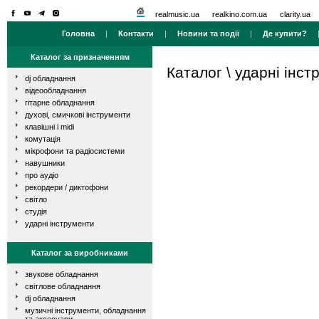
realmusic.ua
realkino.com.ua
clarity.ua
Головна
|
Контакти
|
Новини та події
|
Де купити?
Каталог за призначенням
Каталог
\
ударні інст
dj обладнання
відеообладнання
гітарне обладнання
духові, смичкові інструменти
клавішні і midi
комутація
мікрофони та радіосистеми
навушники
про аудіо
рекордери / диктофони
світло
студія
ударні інструменти
Каталог за виробниками
звукове обладнання
світлове обладнання
dj обладнання
музичні інструменти, обладнання