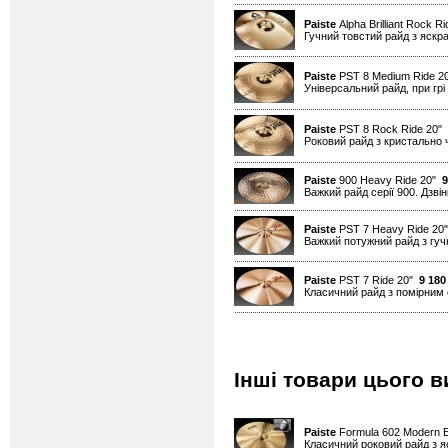
Paiste
Alpha Brilliant Rock R
Гучний товстий райд з яскрав
Paiste
PST 8 Medium Ride 
Універсальний райд, при грі
Paiste
PST 8 Rock Ride 20"
Роковий райд з кристально 
Paiste
900 Heavy Ride 20"
9
Важкий райд серії 900. Дзвін
Paiste
PST 7 Heavy Ride 2
Важкий потужний райд з гуч
Paiste
PST 7 Ride 20"
9 180
Класичний райд з помірним
Інші товари цього в
Paiste
Formula 602 Modern E
Класичний роковий райд з я