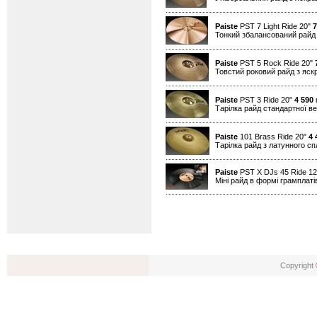
Paiste
PST 7 Light Ride 20"
7
Тонкий збалансований райд
Paiste
PST 5 Rock Ride 20"
Товстий роковий райд з яск
Paiste
PST 3 Ride 20"
4 590
г
Тарілка райд стандартної в
Paiste
101 Brass Ride 20"
4 
Тарілка райд з латунного с
Paiste
PST X DJs 45 Ride 1
Міні райд в формі грамплатів
Copyright