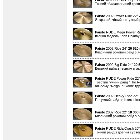
Paiste
Masters Dark Dry Ride
Тонкий збалансований креш д
Paiste
2002 Power Ride 22"
Яскравий, чіткий, потужний 
Paiste
RUDE Mega Power Ri
Іменна модель John Dolmaya
Paiste
2002 Ride 24"
20 520
г
Класичний роковий райд з я
Paiste
2002 Big Ride 24"
20 
Великий райд з темним м'як
Paiste
RUDE Power Ride 22
Товстий гучний райд "The Re
альбому "Reign In Blood" г
Paiste
2002 Heavy Ride 22"
Потужний райд з чітким пін
Paiste
2002 Ride 22"
18 360
г
Класичний роковий райд з я
Paiste
RUDE Ride/Crash 20
Тонкий райд з довгим сусте