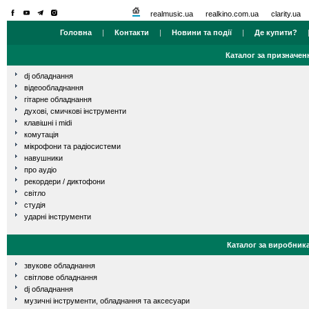
realmusic.ua
realkino.com.ua
clarity.ua
Головна
|
Контакти
|
Новини та події
|
Де купити?
Каталог за призначен
dj обладнання
відеообладнання
гітарне обладнання
духові, смичкові інструменти
клавішні і midi
комутація
мікрофони та радіосистеми
навушники
про аудіо
рекордери / диктофони
світло
студія
ударні інструменти
Каталог за виробник
звукове обладнання
світлове обладнання
dj обладнання
музичні інструменти, обладнання та аксесуари