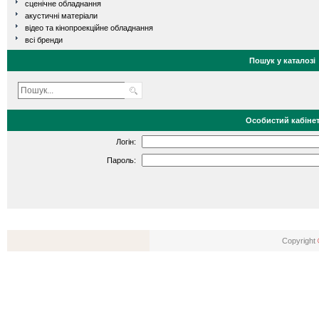
сценічне обладнання
акустичні матеріали
відео та кінопроекційне обладнання
всі бренди
Пошук у каталозі
Особистий кабіне
Логін:
Пароль:
Copyright