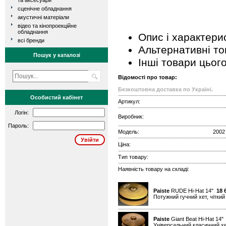
та аксесуари
сценічне обладнання
акустичні матеріали
відео та кінопроекційне
обладнання
Опис і характери
всі бренди
Альтернативні т
Пошук у каталозі
Інші товари цьог
Відомості про товар:
Безкоштовна доставка по Україні.
Особистий кабінет
Артикул:
Логін:
Виробник:
Пароль:
Модель:
2002
Ціна:
Тип товару:
Наявність товару на складі:
Paiste
RUDE Hi-Hat 14"
18 
Потужний гучний хет, чіткий 
Paiste
Giant Beat Hi-Hat 14
Універсальний класичний хе