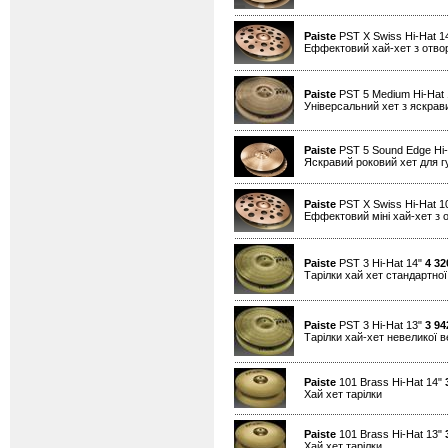
Paiste
PST X Swiss Hi-Hat 1
Еффектовий хай-хет з отво
Paiste
PST 5 Medium Hi-Hat
Універсальний хет з яскра
Paiste
PST 5 Sound Edge Hi-
Яскравий роковий хет для гу
Paiste
PST X Swiss Hi-Hat 1
Еффектовий міні хай-хет з 
Paiste
PST 3 Hi-Hat 14"
4 32
Тарілки хай хет стандартно
Paiste
PST 3 Hi-Hat 13"
3 94
Тарілки хай-хет невеликої 
Paiste
101 Brass Hi-Hat 14"
Хай хет тарілки
Paiste
101 Brass Hi-Hat 13"
Хай хет тарілки