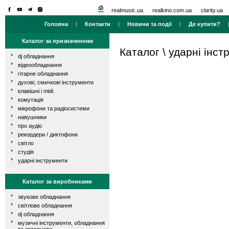
realmusic.ua
realkino.com.ua
clarity.ua
Головна
|
Контакти
|
Новини та події
|
Де купити?
Каталог за призначенням
Каталог
\
ударні інст
dj обладнання
відеообладнання
гітарне обладнання
духові, смичкові інструменти
клавішні і midi
комутація
мікрофони та радіосистеми
навушники
про аудіо
рекордери / диктофони
світло
студія
ударні інструменти
Каталог за виробниками
звукове обладнання
світлове обладнання
dj обладнання
музичні інструменти, обладнання