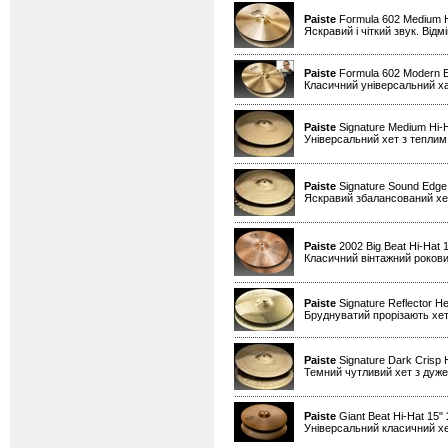
Paiste
Formula 602 Medium H
Яскравий і чіткий звук. Від
Paiste
Formula 602 Modern Es
Класичний універсальний х
Paiste
Signature Medium Hi-
Універсальний хет з теплим
Paiste
Signature Sound Edge
Яскравий збалансований хет
Paiste
2002 Big Beat Hi-Hat 
Класичний вінтажний рокови
Paiste
Signature Reflector He
Бруднуватий прорізають хет
Paiste
Signature Dark Crisp 
Темний чутливий хет з дуже
Paiste
Giant Beat Hi-Hat 15"
Універсальний класичний хе