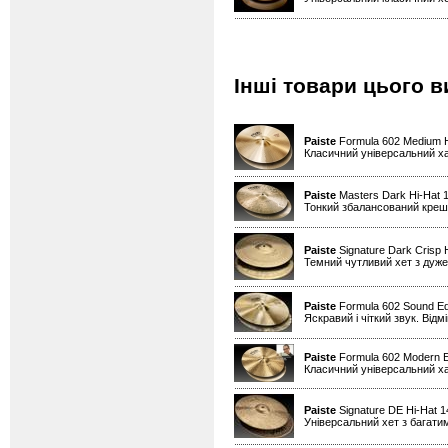
Інші товари цього в
Paiste
Formula 602 Medium H
Класичний універсальний х
Paiste
Masters Dark Hi-Hat 1
Тонкий збалансований креш д
Paiste
Signature Dark Crisp 
Темний чутливий хет з дуже
Paiste
Formula 602 Sound Ed
Яскравий і чіткий звук. Від
Paiste
Formula 602 Modern Es
Класичний універсальний х
Paiste
Signature DE Hi-Hat 
Універсальний хет з багати