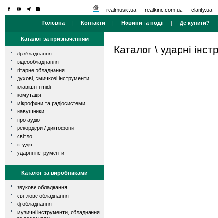
realmusic.ua
realkino.com.ua
clarity.ua
Головна
|
Контакти
|
Новини та події
|
Де купити?
Каталог за призначенням
Каталог
\
ударні інст
dj обладнання
відеообладнання
гітарне обладнання
духові, смичкові інструменти
клавішні і midi
комутація
мікрофони та радіосистеми
навушники
про аудіо
рекордери / диктофони
світло
студія
ударні інструменти
Каталог за виробниками
звукове обладнання
світлове обладнання
dj обладнання
музичні інструменти, обладнання