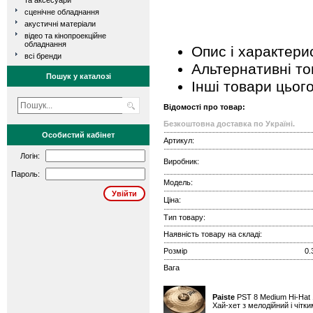
та аксесуари
сценічне обладнання
акустичні матеріали
відео та кінопроекційне
обладнання
Опис і характери
всі бренди
Альтернативні т
Пошук у каталозі
Інші товари цьог
Відомості про товар:
Безкоштовна доставка по Україні.
Особистий кабінет
Артикул:
Логін:
Виробник:
Пароль:
Модель:
Ціна:
Тип товару:
Наявність товару на складі:
Розмір
0.
Вага
Paiste
PST 8 Medium Hi-Hat
Хай-хет з мелодійний і чітк