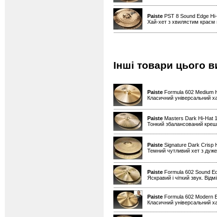
Paiste
PST 8 Sound Edge Hi
Хай-хет з хвилястим краєм н
Інші товари цього в
Paiste
Formula 602 Medium H
Класичний універсальний х
Paiste
Masters Dark Hi-Hat 1
Тонкий збалансований креш д
Paiste
Signature Dark Crisp 
Темний чутливий хет з дуже
Paiste
Formula 602 Sound Ed
Яскравий і чіткий звук. Від
Paiste
Formula 602 Modern Es
Класичний універсальний х