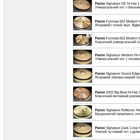
Paiste
Signature DE Hi-Hat 
Універсальний хет з багати
Paiste
Formula 602 Medium H
Яскравий і чіткий звук. Від
Paiste
Formula 602 Modern Es
Класичний універсальний х
Paiste
Signature Medium Hi-
Універсальний хет з теплим
Paiste
Signature Sound Edge
Яскравий збалансований хет
Paiste
2002 Big Beat Hi-Hat 
Класичний вінтажний рокови
Paiste
Signature Reflector He
Бруднуватий прорізають хет
Paiste
Signature Dark Crisp 
Темний чутливий хет з дуже