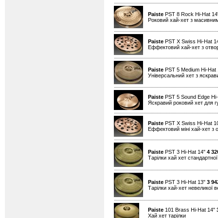
Paiste
PST 8 Rock Hi-Hat 1
Роковий хай-хет з масивним
Paiste
PST X Swiss Hi-Hat 1
Еффектовий хай-хет з отво
Paiste
PST 5 Medium Hi-Hat
Універсальний хет з яскра
Paiste
PST 5 Sound Edge Hi-
Яскравий роковий хет для гу
Paiste
PST X Swiss Hi-Hat 1
Еффектовий міні хай-хет з 
Paiste
PST 3 Hi-Hat 14"
4 32
Тарілки хай хет стандартно
Paiste
PST 3 Hi-Hat 13"
3 94
Тарілки хай-хет невеликої 
Paiste
101 Brass Hi-Hat 14"
Хай хет тарілки