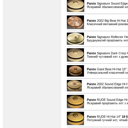
Paiste
Signature Sound Edge
Яскравий збалансований хет
Paiste
2002 Big Beat Hi-Hat 
Класичний вінтажний рокови
Paiste
Signature Reflector He
Бруднуватий прорізають хет
Paiste
Signature Dark Crisp 
Темний чутливий хет з дуже
Paiste
Giant Beat Hi-Hat 15"
Універсальний класичний хе
Paiste
2002 Sound Edge Hi-H
Яскравий збалансований хет
Paiste
RUDE Sound Edge Hi-
Яскравий прорізають хет з х
Paiste
RUDE Hi-Hat 14"
18 6
Потужний гучний хет, чіткий 