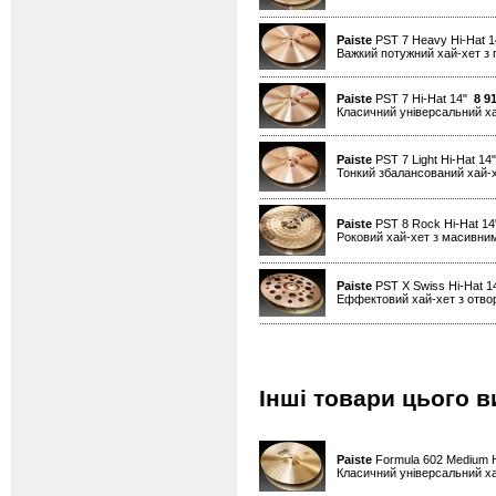
Paiste
PST 7 Heavy Hi-Hat 
Важкий потужний хай-хет з 
Paiste
PST 7 Hi-Hat 14"
8 9
Класичний універсальний х
Paiste
PST 7 Light Hi-Hat 1
Тонкий збалансований хай-
Paiste
PST 8 Rock Hi-Hat 1
Роковий хай-хет з масивним
Paiste
PST X Swiss Hi-Hat 
Еффектовий хай-хет з отво
Інші товари цього в
Paiste
Formula 602 Medium H
Класичний універсальний х