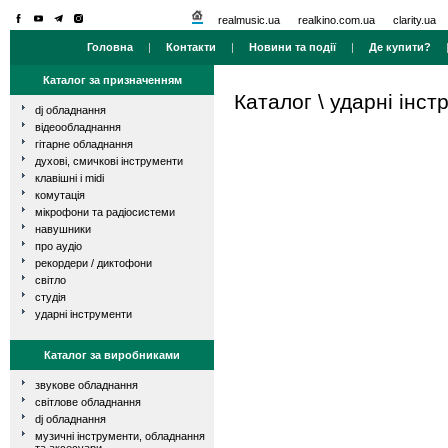
realmusic.ua
realkino.com.ua
clarity.ua
Головна
|
Контакти
|
Новини та події
|
Де купити?
Каталог за призначенням
Каталог
\
ударні інст
dj обладнання
відеообладнання
гітарне обладнання
духові, смичкові інструменти
клавішні і midi
комутація
мікрофони та радіосистеми
навушники
про аудіо
рекордери / диктофони
світло
студія
ударні інструменти
Каталог за виробниками
звукове обладнання
світлове обладнання
dj обладнання
музичні інструменти, обладнання