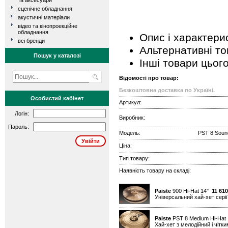
та аксесуари
сценічне обладнання
акустичні матеріали
відео та кінопроекційне
обладнання
Опис і характери
всі бренди
Альтернативні т
Пошук у каталозі
Інші товари цьог
Відомості про товар:
Безкоштовна доставка по Україні.
Особистий кабінет
Артикул:
Логін:
Виробник:
Пароль:
Модель:
PST 8 Soun
Ціна:
Тип товару:
Наявність товару на складі:
Paiste
900 Hi-Hat 14"
11 610
Універсальний хай-хет серії
Paiste
PST 8 Medium Hi-Hat
Хай-хет з мелодійний і чітк