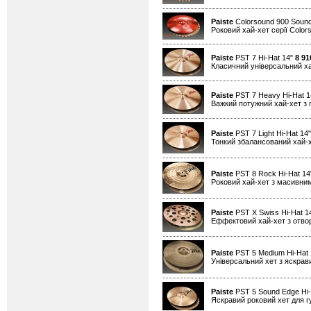
Paiste
Colorsound 900 Sound
Роковий хай-хет серії Color
Paiste
PST 7 Hi-Hat 14"
8 91
Класичний універсальний х
Paiste
PST 7 Heavy Hi-Hat 
Важкий потужний хай-хет з 
Paiste
PST 7 Light Hi-Hat 14
Тонкий збалансований хай-
Paiste
PST 8 Rock Hi-Hat 1
Роковий хай-хет з масивним
Paiste
PST X Swiss Hi-Hat 1
Еффектовий хай-хет з отво
Paiste
PST 5 Medium Hi-Hat
Універсальний хет з яскра
Paiste
PST 5 Sound Edge Hi-
Яскравий роковий хет для гу