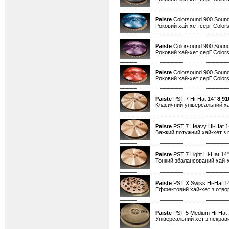
Paiste
Colorsound 900 Sound
Роковий хай-хет серії Color
Paiste
Colorsound 900 Sound
Роковий хай-хет серії Color
Paiste
Colorsound 900 Sound
Роковий хай-хет серії Color
Paiste
PST 7 Hi-Hat 14"
8 91
Класичний універсальний х
Paiste
PST 7 Heavy Hi-Hat 
Важкий потужний хай-хет з 
Paiste
PST 7 Light Hi-Hat 14
Тонкий збалансований хай-
Paiste
PST X Swiss Hi-Hat 1
Еффектовий хай-хет з отво
Paiste
PST 5 Medium Hi-Hat
Універсальний хет з яскра