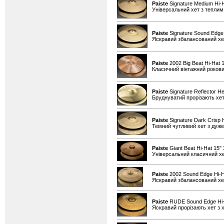
Paiste
Signature Medium Hi-
Універсальний хет з теплим
Paiste
Signature Sound Edge
Яскравий збалансований хет
Paiste
2002 Big Beat Hi-Hat 
Класичний вінтажний рокови
Paiste
Signature Reflector He
Бруднуватий прорізають хет
Paiste
Signature Dark Crisp 
Темний чутливий хет з дуже
Paiste
Giant Beat Hi-Hat 15"
Універсальний класичний хе
Paiste
2002 Sound Edge Hi-H
Яскравий збалансований хет
Paiste
RUDE Sound Edge Hi-
Яскравий прорізають хет з х