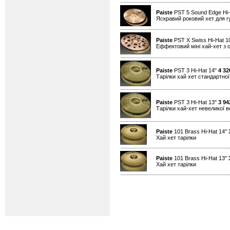
Paiste
PST 5 Sound Edge Hi-
Яскравий роковий хет для гу
Paiste
PST X Swiss Hi-Hat 1
Еффектовий міні хай-хет з 
Paiste
PST 3 Hi-Hat 14"
4 32
Тарілки хай хет стандартно
Paiste
PST 3 Hi-Hat 13"
3 94
Тарілки хай-хет невеликої 
Paiste
101 Brass Hi-Hat 14"
Хай хет тарілки
Paiste
101 Brass Hi-Hat 13"
Хай хет тарілки