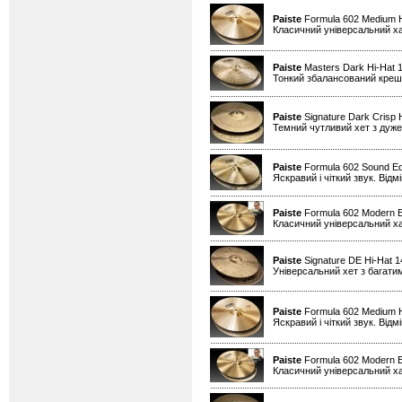
Paiste
Formula 602 Medium H
Класичний універсальний х
Paiste
Masters Dark Hi-Hat 1
Тонкий збалансований креш д
Paiste
Signature Dark Crisp 
Темний чутливий хет з дуже
Paiste
Formula 602 Sound Ed
Яскравий і чіткий звук. Від
Paiste
Formula 602 Modern Es
Класичний універсальний х
Paiste
Signature DE Hi-Hat 
Універсальний хет з багати
Paiste
Formula 602 Medium H
Яскравий і чіткий звук. Від
Paiste
Formula 602 Modern Es
Класичний універсальний х