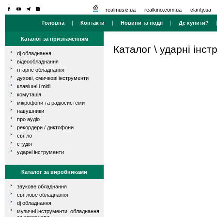
realmusic.ua
realkino.com.ua
clarity.ua
Головна
|
Контакти
|
Новини та події
|
Де купити?
Каталог за призначенням
Каталог
\
ударні інст
dj обладнання
відеообладнання
гітарне обладнання
духові, смичкові інструменти
клавішні і midi
комутація
мікрофони та радіосистеми
навушники
про аудіо
рекордери / диктофони
світло
студія
ударні інструменти
Каталог за виробниками
звукове обладнання
світлове обладнання
dj обладнання
музичні інструменти, обладнання