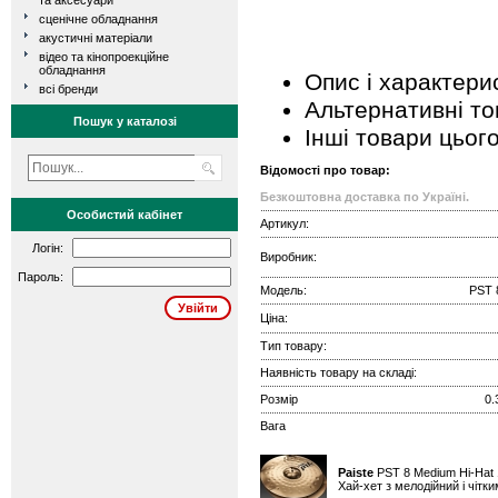
та аксесуари
сценічне обладнання
акустичні матеріали
відео та кінопроекційне
обладнання
Опис і характери
всі бренди
Альтернативні т
Пошук у каталозі
Інші товари цьог
Відомості про товар:
Безкоштовна доставка по Україні.
Особистий кабінет
Артикул:
Логін:
Виробник:
Пароль:
Модель:
PST 
Ціна:
Тип товару:
Наявність товару на складі:
Розмір
0.
Вага
Paiste
PST 8 Medium Hi-Hat
Хай-хет з мелодійний і чітк