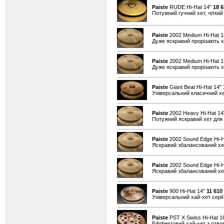
Paiste
RUDE Hi-Hat 14"
18 6
Потужний гучний хет, чіткий 
Paiste
2002 Medium Hi-Hat 
Дуже яскравий прорізають хе
Paiste
2002 Medium Hi-Hat 
Дуже яскравий прорізають хе
Paiste
Giant Beat Hi-Hat 14"
Універсальний класичний хе
Paiste
2002 Heavy Hi-Hat 1
Потужний яскравий хет для 
Paiste
2002 Sound Edge Hi-H
Яскравий збалансований хет
Paiste
2002 Sound Edge Hi-H
Яскравий збалансований хет
Paiste
900 Hi-Hat 14"
11 610
Універсальний хай-хет серії
Paiste
PST X Swiss Hi-Hat 1
Еффектовий хай-хет з отво