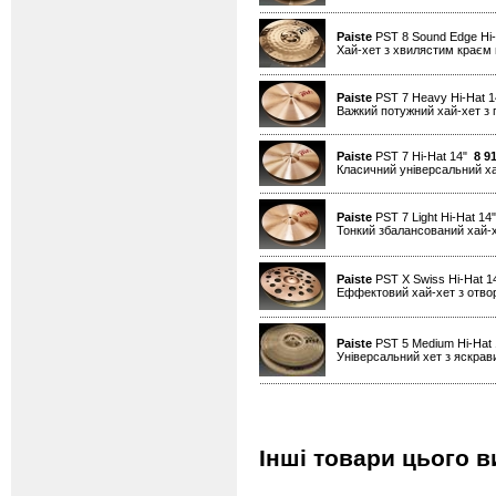
Paiste
PST 8 Sound Edge Hi
Хай-хет з хвилястим краєм н
Paiste
PST 7 Heavy Hi-Hat 
Важкий потужний хай-хет з 
Paiste
PST 7 Hi-Hat 14"
8 9
Класичний універсальний х
Paiste
PST 7 Light Hi-Hat 1
Тонкий збалансований хай-
Paiste
PST X Swiss Hi-Hat 
Еффектовий хай-хет з отво
Paiste
PST 5 Medium Hi-Hat
Універсальний хет з яскра
Інші товари цього в