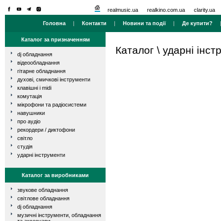
realmusic.ua
realkino.com.ua
clarity.ua
Головна
|
Контакти
|
Новини та події
|
Де купити?
Каталог за призначенням
Каталог
\
ударні інст
dj обладнання
відеообладнання
гітарне обладнання
духові, смичкові інструменти
клавішні і midi
комутація
мікрофони та радіосистеми
навушники
про аудіо
рекордери / диктофони
світло
студія
ударні інструменти
Каталог за виробниками
звукове обладнання
світлове обладнання
dj обладнання
музичні інструменти, обладнання