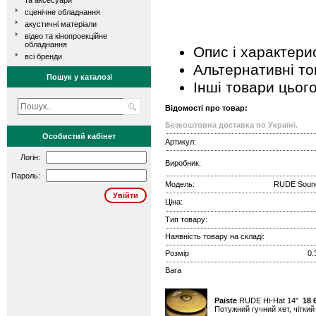
та аксесуари
сценічне обладнання
акустичні матеріали
відео та кінопроекційне
обладнання
Опис і характери
всі бренди
Альтернативні т
Пошук у каталозі
Інші товари цьог
Відомості про товар:
Безкоштовна доставка по Україні.
Особистий кабінет
Артикул:
Логін:
Виробник:
Пароль:
Модель:
RUDE Sound
Ціна:
Тип товару:
Наявність товару на складі:
Розмір
0.
Вага
Paiste
RUDE Hi-Hat 14"
18 
Потужний гучний хет, чіткий 