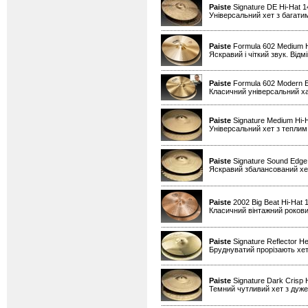
Paiste
Signature DE Hi-Hat 
Універсальний хет з багати
Paiste
Formula 602 Medium H
Яскравий і чіткий звук. Від
Paiste
Formula 602 Modern Es
Класичний універсальний х
Paiste
Signature Medium Hi-
Універсальний хет з теплим
Paiste
Signature Sound Edge
Яскравий збалансований хет
Paiste
2002 Big Beat Hi-Hat 
Класичний вінтажний рокови
Paiste
Signature Reflector He
Бруднуватий прорізають хет
Paiste
Signature Dark Crisp 
Темний чутливий хет з дуже