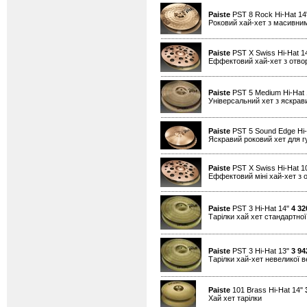
Paiste
PST 8 Rock Hi-Hat 1
Роковий хай-хет з масивним
Paiste
PST X Swiss Hi-Hat 1
Еффектовий хай-хет з отво
Paiste
PST 5 Medium Hi-Hat
Універсальний хет з яскра
Paiste
PST 5 Sound Edge Hi-
Яскравий роковий хет для гу
Paiste
PST X Swiss Hi-Hat 1
Еффектовий міні хай-хет з 
Paiste
PST 3 Hi-Hat 14"
4 32
Тарілки хай хет стандартно
Paiste
PST 3 Hi-Hat 13"
3 94
Тарілки хай-хет невеликої 
Paiste
101 Brass Hi-Hat 14"
Хай хет тарілки