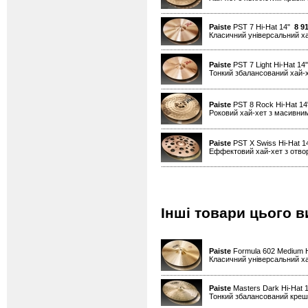
Paiste
PST 7 Hi-Hat 14"
8 9
Класичний універсальний х
Paiste
PST 7 Light Hi-Hat 1
Тонкий збалансований хай-
Paiste
PST 8 Rock Hi-Hat 1
Роковий хай-хет з масивним
Paiste
PST X Swiss Hi-Hat 
Еффектовий хай-хет з отво
Інші товари цього в
Paiste
Formula 602 Medium H
Класичний універсальний х
Paiste
Masters Dark Hi-Hat 1
Тонкий збалансований креш д