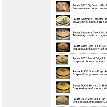
Paiste
2002 Big Beat Hi-Hat 
Класичний вінтажний рокови
Paiste
Signature Reflector He
Бруднуватий прорізають хет
Paiste
Signature Dark Crisp 
Темний чутливий хет з дуже
Paiste
Giant Beat Hi-Hat 15"
Універсальний класичний хе
Paiste
2002 Sound Edge Hi-H
Яскравий збалансований хет
Paiste
RUDE Sound Edge Hi-
Яскравий прорізають хет з х
Paiste
RUDE Hi-Hat 14"
18 6
Потужний гучний хет, чіткий 
Paiste
2002 Medium Hi-Hat 
Дуже яскравий прорізають хе