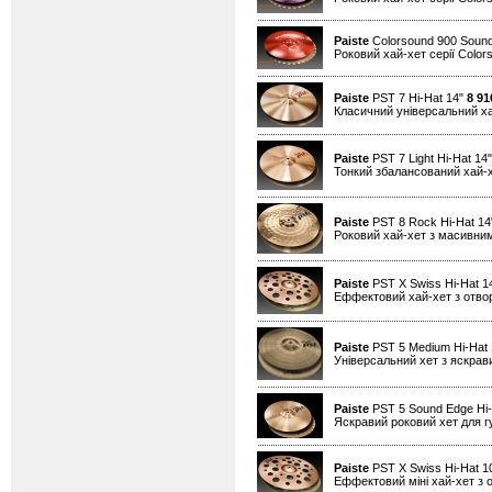
Paiste
Colorsound 900 Sound
Роковий хай-хет серії Color
Paiste
PST 7 Hi-Hat 14"
8 91
Класичний універсальний х
Paiste
PST 7 Light Hi-Hat 14
Тонкий збалансований хай-
Paiste
PST 8 Rock Hi-Hat 1
Роковий хай-хет з масивним
Paiste
PST X Swiss Hi-Hat 1
Еффектовий хай-хет з отво
Paiste
PST 5 Medium Hi-Hat
Універсальний хет з яскра
Paiste
PST 5 Sound Edge Hi-
Яскравий роковий хет для гу
Paiste
PST X Swiss Hi-Hat 1
Еффектовий міні хай-хет з 