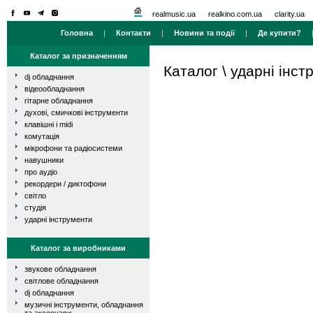
realmusic.ua
realkino.com.ua
clarity.ua
Головна
|
Контакти
|
Новини та події
|
Де купити?
Каталог за призначенням
Каталог
\
ударні інст
dj обладнання
відеообладнання
гітарне обладнання
духові, смичкові інструменти
клавішні і midi
комутація
мікрофони та радіосистеми
навушники
про аудіо
рекордери / диктофони
світло
студія
ударні інструменти
Каталог за виробниками
звукове обладнання
світлове обладнання
dj обладнання
музичні інструменти, обладнання