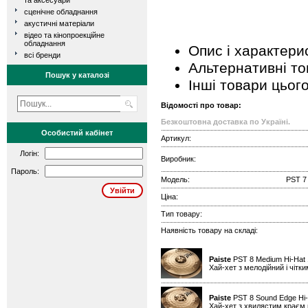
та аксесуари
сценічне обладнання
акустичні матеріали
відео та кінопроекційне
обладнання
Опис і характери
всі бренди
Альтернативні т
Пошук у каталозі
Інші товари цьог
Відомості про товар:
Безкоштовна доставка по Україні.
Особистий кабінет
Артикул:
Логін:
Виробник:
Пароль:
Модель:
PST 7
Ціна:
Тип товару:
Наявність товару на складі:
Paiste
PST 8 Medium Hi-Hat
Хай-хет з мелодійний і чітк
Paiste
PST 8 Sound Edge Hi
Хай-хет з хвилястим краєм н