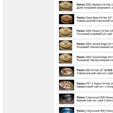
Paiste
2002 Medium Hi-Hat 
Дуже яскравий прорізають хе
Paiste
Giant Beat Hi-Hat 14"
Універсальний класичний хе
Paiste
2002 Heavy Hi-Hat 1
Потужний яскравий хет для 
Paiste
2002 Sound Edge Hi-H
Яскравий збалансований хет
Paiste
2002 Sound Edge Hi-H
Яскравий збалансований хет
Paiste
900 Hi-Hat 14"
11 610
Універсальний хай-хет серії
Paiste
PST X Swiss Hi-Hat 1
Еффектовий хай-хет з отво
Paiste
Colorsound 900 Heavy
Важкий хай-хет серії Colors
Paiste
Colorsound 900 Heavy