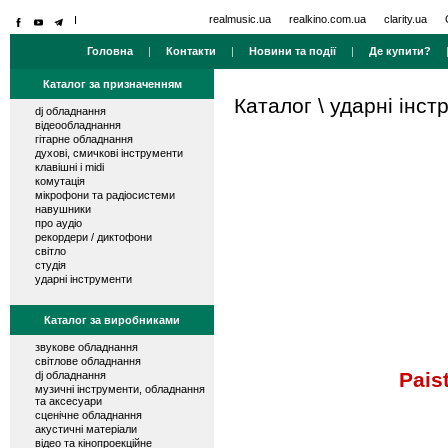
realmusic.ua
realkino.com.ua
clarity.ua
Головна
|
Контакти
|
Новини та події
|
Де купити?
Каталог за призначенням
Каталог
\
ударні інст
dj обладнання
відеообладнання
гітарне обладнання
духові, смичкові інструменти
клавішні і midi
комутація
мікрофони та радіосистеми
навушники
про аудіо
рекордери / диктофони
світло
студія
ударні інструменти
Каталог за виробниками
звукове обладнання
світлове обладнання
Pais
dj обладнання
музичні інструменти, обладнання
та аксесуари
сценічне обладнання
акустичні матеріали
відео та кінопроекційне