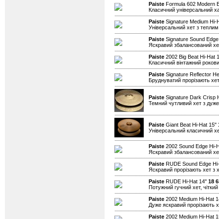
Paiste
Formula 602 Modern Es
Класичний універсальний х
Paiste
Signature Medium Hi-
Універсальний хет з теплим
Paiste
Signature Sound Edge
Яскравий збалансований хет
Paiste
2002 Big Beat Hi-Hat 
Класичний вінтажний рокови
Paiste
Signature Reflector He
Бруднуватий прорізають хет
Paiste
Signature Dark Crisp 
Темний чутливий хет з дуже
Paiste
Giant Beat Hi-Hat 15"
Універсальний класичний хе
Paiste
2002 Sound Edge Hi-H
Яскравий збалансований хет
Paiste
RUDE Sound Edge Hi-
Яскравий прорізають хет з х
Paiste
RUDE Hi-Hat 14"
18 6
Потужний гучний хет, чіткий 
Paiste
2002 Medium Hi-Hat 
Дуже яскравий прорізають хе
Paiste
2002 Medium Hi-Hat 