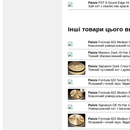
Paiste
PST 8 Sound Edge Hi
Хай-хет з хвилястим краєм н
Інші товари цього в
Paiste
Formula 602 Medium H
Класичний універсальний х
Paiste
Masters Dark Hi-Hat 1
Тонкий збалансований креш д
Paiste
Signature Dark Crisp 
Темний чутливий хет з дуже
Paiste
Formula 602 Sound Ed
Яскравий і чіткий звук. Від
Paiste
Formula 602 Modern Es
Класичний універсальний х
Paiste
Signature DE Hi-Hat 
Універсальний хет з багати
Paiste
Formula 602 Medium H
Яскравий і чіткий звук. Від