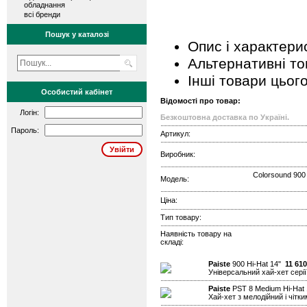
обладнання
всі бренди
Пошук у каталозі
Опис і характери
Альтернативні т
Інші товари цьог
Особистий кабінет
Відомості про товар:
Логін:
Безкоштовна доставка по Україні.
Пароль:
Артикул:
Виробник:
Colorsound 900
Модель:
Ціна:
Тип товару:
Наявність товару на
складі:
Paiste
900 Hi-Hat 14"
11 610
Універсальний хай-хет серії
Paiste
PST 8 Medium Hi-Hat
Хай-хет з мелодійний і чітк