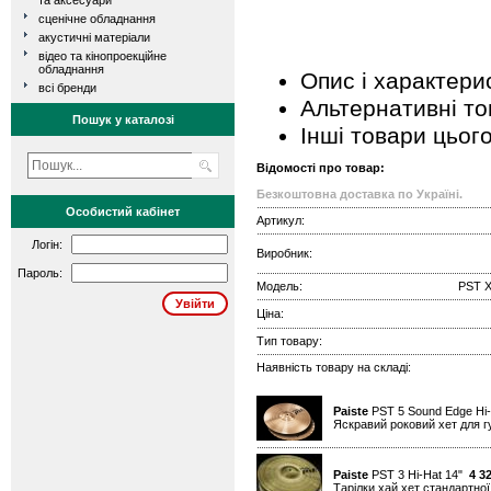
та аксесуари
сценічне обладнання
акустичні матеріали
відео та кінопроекційне
обладнання
Опис і характери
всі бренди
Альтернативні т
Пошук у каталозі
Інші товари цьог
Відомості про товар:
Безкоштовна доставка по Україні.
Особистий кабінет
Артикул:
Логін:
Виробник:
Пароль:
Модель:
PST X
Ціна:
Тип товару:
Наявність товару на складі:
Paiste
PST 5 Sound Edge Hi
Яскравий роковий хет для гу
Paiste
PST 3 Hi-Hat 14"
4 3
Тарілки хай хет стандартно