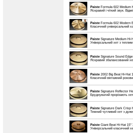
Paiste
Formula 602 Medium H
Яскравий і чіткий звук. Від
Paiste
Formula 602 Modern Es
Класичний універсальний х
Paiste
Signature Medium Hi-
Універсальний хет з теплим
Paiste
Signature Sound Edge
Яскравий збалансований хет
Paiste
2002 Big Beat Hi-Hat 
Класичний вінтажний рокови
Paiste
Signature Reflector He
Бруднуватий прорізають хет
Paiste
Signature Dark Crisp 
Темний чутливий хет з дуже
Paiste
Giant Beat Hi-Hat 15"
Універсальний класичний хе