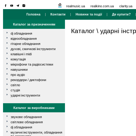
realmusic.ua
realkino.com.ua
clarity.ua
Головна
|
Контакти
|
Новини та події
|
Де купити?
Каталог за призначенням
Каталог
\
ударні інст
dj обладнання
відеообладнання
гітарне обладнання
духові, смичкові інструменти
клавішні і midi
комутація
мікрофони та радіосистеми
навушники
про аудіо
рекордери / диктофони
світло
студія
ударні інструменти
Каталог за виробниками
звукове обладнання
світлове обладнання
dj обладнання
музичні інструменти, обладнання