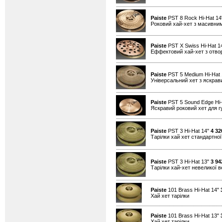
Paiste
PST 8 Rock Hi-Hat 1
Роковий хай-хет з масивним
Paiste
PST X Swiss Hi-Hat 1
Еффектовий хай-хет з отво
Paiste
PST 5 Medium Hi-Hat
Універсальний хет з яскра
Paiste
PST 5 Sound Edge Hi-
Яскравий роковий хет для гу
Paiste
PST 3 Hi-Hat 14"
4 32
Тарілки хай хет стандартно
Paiste
PST 3 Hi-Hat 13"
3 94
Тарілки хай-хет невеликої 
Paiste
101 Brass Hi-Hat 14"
Хай хет тарілки
Paiste
101 Brass Hi-Hat 13"
Хай хет тарілки