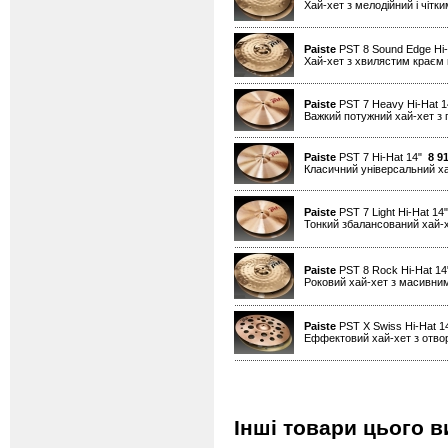
Хай-хет з мелодійний і чітк
Paiste
PST 8 Sound Edge Hi
Хай-хет з хвилястим краєм н
Paiste
PST 7 Heavy Hi-Hat 
Важкий потужний хай-хет з 
Paiste
PST 7 Hi-Hat 14"
8 9
Класичний універсальний х
Paiste
PST 7 Light Hi-Hat 1
Тонкий збалансований хай-
Paiste
PST 8 Rock Hi-Hat 1
Роковий хай-хет з масивним
Paiste
PST X Swiss Hi-Hat 
Еффектовий хай-хет з отво
Інші товари цього в