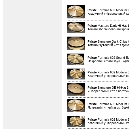
Paiste
Formula 602 Medium H
Класичний універсальний х
Paiste
Masters Dark Hi-Hat 1
Тонкий збалансований креш д
Paiste
Signature Dark Crisp 
Темний чутливий хет з дуже
Paiste
Formula 602 Sound Ed
Яскравий і чіткий звук. Від
Paiste
Formula 602 Modern Es
Класичний універсальний х
Paiste
Signature DE Hi-Hat 
Універсальний хет з багати
Paiste
Formula 602 Medium H
Яскравий і чіткий звук. Від
Paiste
Formula 602 Modern Es
Класичний універсальний х