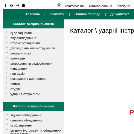
realmusic.ua
realkino.com.ua
clarity.ua
Головна
|
Контакти
|
Новини та події
|
Де купити?
Каталог за призначенням
Каталог
\
ударні інст
dj обладнання
відеообладнання
гітарне обладнання
духові, смичкові інструменти
клавішні і midi
комутація
мікрофони та радіосистеми
навушники
про аудіо
рекордери / диктофони
світло
студія
ударні інструменти
Каталог за виробниками
P
звукове обладнання
світлове обладнання
dj обладнання
музичні інструменти, обладнання