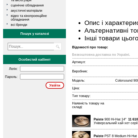
та аксесуари
сценічне обладнання
акустичні матеріали
відео та кінопроекційне
обладнання
Опис і характери
всі бренди
Альтернативні т
Пошук у каталозі
Інші товари цьог
Відомості про товар:
Безкоштовна доставка по Україні.
Особистий кабінет
Артикул:
Логін:
Виробник:
Пароль:
Модель:
Colorsound 900
Ціна:
Тип товару:
Наявність товару на
складі:
Paiste
900 Hi-Hat 14"
11 610
Універсальний хай-хет серії
Paiste
PST 8 Medium Hi-Hat