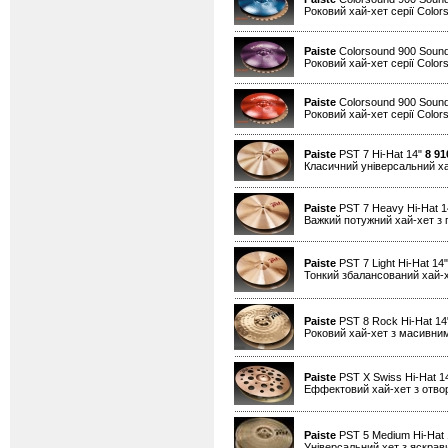
Роковий хай-хет серії Color
Paiste
Colorsound 900 Sound
Роковий хай-хет серії Color
Paiste
Colorsound 900 Sound
Роковий хай-хет серії Color
Paiste
PST 7 Hi-Hat 14"
8 91
Класичний універсальний х
Paiste
PST 7 Heavy Hi-Hat 
Важкий потужний хай-хет з 
Paiste
PST 7 Light Hi-Hat 14
Тонкий збалансований хай-
Paiste
PST 8 Rock Hi-Hat 1
Роковий хай-хет з масивним
Paiste
PST X Swiss Hi-Hat 1
Еффектовий хай-хет з отво
Paiste
PST 5 Medium Hi-Hat
Універсальний хет з яскра