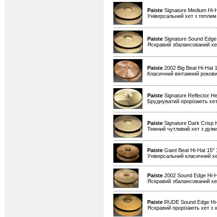
Paiste
Signature Medium Hi-
Універсальний хет з теплим
Paiste
Signature Sound Edge
Яскравий збалансований хет
Paiste
2002 Big Beat Hi-Hat 
Класичний вінтажний рокови
Paiste
Signature Reflector He
Бруднуватий прорізають хет
Paiste
Signature Dark Crisp 
Темний чутливий хет з дуже
Paiste
Giant Beat Hi-Hat 15"
Універсальний класичний хе
Paiste
2002 Sound Edge Hi-H
Яскравий збалансований хет
Paiste
RUDE Sound Edge Hi-
Яскравий прорізають хет з х