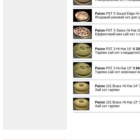
Paiste
PST 5 Sound Edge Hi-
Яскравий роковий хет для гу
Paiste
PST X Swiss Hi-Hat 1
Еффектовий міні хай-хет з 
Paiste
PST 3 Hi-Hat 14"
4 32
Тарілки хай хет стандартно
Paiste
PST 3 Hi-Hat 13"
3 94
Тарілки хай-хет невеликої 
Paiste
101 Brass Hi-Hat 14"
Хай хет тарілки
Paiste
101 Brass Hi-Hat 13"
Хай хет тарілки