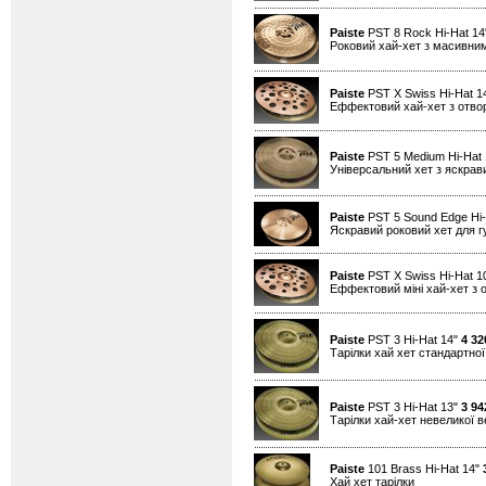
Paiste
PST 8 Rock Hi-Hat 1
Роковий хай-хет з масивним
Paiste
PST X Swiss Hi-Hat 1
Еффектовий хай-хет з отво
Paiste
PST 5 Medium Hi-Hat
Універсальний хет з яскра
Paiste
PST 5 Sound Edge Hi-
Яскравий роковий хет для гу
Paiste
PST X Swiss Hi-Hat 1
Еффектовий міні хай-хет з 
Paiste
PST 3 Hi-Hat 14"
4 32
Тарілки хай хет стандартно
Paiste
PST 3 Hi-Hat 13"
3 94
Тарілки хай-хет невеликої 
Paiste
101 Brass Hi-Hat 14"
Хай хет тарілки