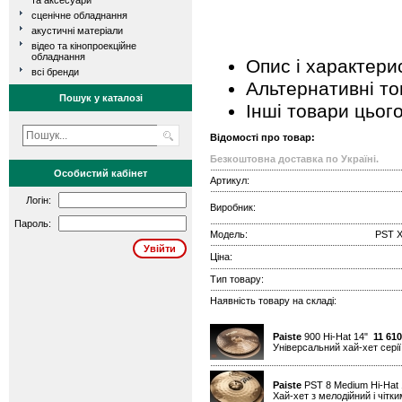
та аксесуари
сценічне обладнання
акустичні матеріали
відео та кінопроекційне
обладнання
Опис і характери
всі бренди
Альтернативні т
Пошук у каталозі
Інші товари цьог
Відомості про товар:
Безкоштовна доставка по Україні.
Особистий кабінет
Артикул:
Логін:
Виробник:
Пароль:
Модель:
PST X
Ціна:
Тип товару:
Наявність товару на складі:
Paiste
900 Hi-Hat 14"
11 610
Універсальний хай-хет серії
Paiste
PST 8 Medium Hi-Hat
Хай-хет з мелодійний і чітк