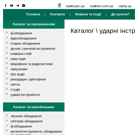
realmusic.ua
realkino.com.ua
clarity.ua
Головна
|
Контакти
|
Новини та події
|
Де купити?
Каталог за призначенням
Каталог
\
ударні інст
dj обладнання
відеообладнання
гітарне обладнання
духові, смичкові інструменти
клавішні і midi
комутація
мікрофони та радіосистеми
навушники
про аудіо
рекордери / диктофони
світло
студія
ударні інструменти
Каталог за виробниками
звукове обладнання
світлове обладнання
dj обладнання
музичні інструменти, обладнання