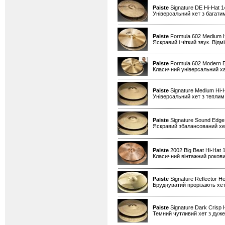
Paiste
Signature DE Hi-Hat 
Універсальний хет з багати
Paiste
Formula 602 Medium H
Яскравий і чіткий звук. Від
Paiste
Formula 602 Modern Es
Класичний універсальний х
Paiste
Signature Medium Hi-
Універсальний хет з теплим
Paiste
Signature Sound Edge
Яскравий збалансований хет
Paiste
2002 Big Beat Hi-Hat 
Класичний вінтажний рокови
Paiste
Signature Reflector He
Бруднуватий прорізають хет
Paiste
Signature Dark Crisp 
Темний чутливий хет з дуже