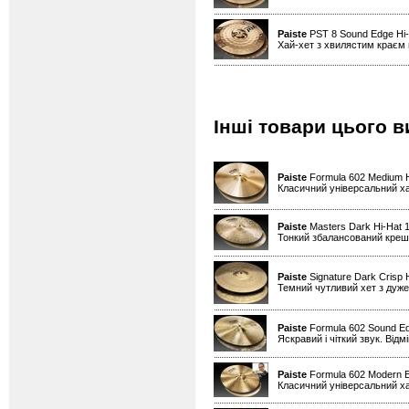
Paiste
PST 8 Sound Edge Hi
Хай-хет з хвилястим краєм н
Інші товари цього в
Paiste
Formula 602 Medium H
Класичний універсальний х
Paiste
Masters Dark Hi-Hat 1
Тонкий збалансований креш д
Paiste
Signature Dark Crisp 
Темний чутливий хет з дуже
Paiste
Formula 602 Sound Ed
Яскравий і чіткий звук. Від
Paiste
Formula 602 Modern Es
Класичний універсальний х