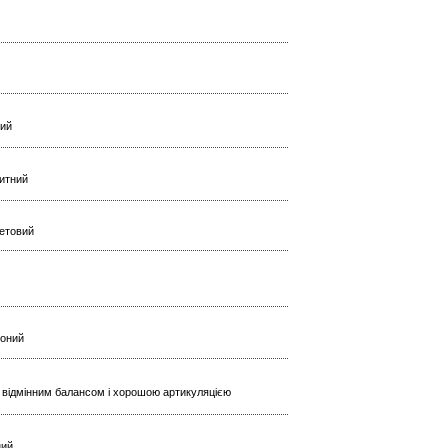
ний
китний
летовий
воний
м, відмінним балансом і хорошою артикуляцією
ний