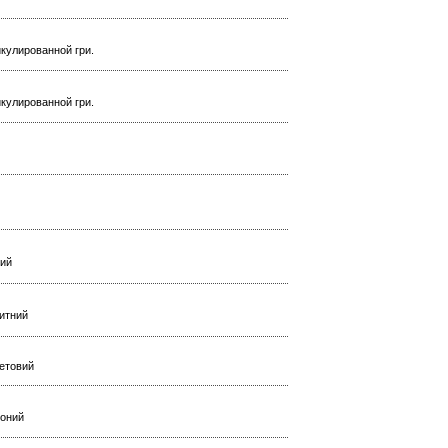
икулированной гри.
икулированной гри.
ний
китний
летовий
воний