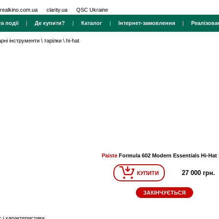
realkino.com.ua
clarity.ua
QSC Ukraine
а події
|
Де купити?
|
Каталог
|
Інтернет-замовлення
|
Реалізова
арні інструменти
\
тарілки
\
hi-hat
Paiste
Formula 602 Modern Essentials Hi-Hat 
27 000 грн.
КУПИТИ
ЗАКІНЧУЄТЬСЯ
 і характеристики