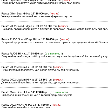
Paiste
Signature Dark Crisp Hi-Hat 13"
19 440
грн. (
немає
)
Темний чутливий хет з дуже артикульованих і чітким звучанням.
Paiste
Giant Beat Hi-Hat 15"
18 900
грн. (
немає
)
Універсальний класичний хет, з теплим відкритим звуком.
Paiste
2002 Sound Edge Hi-Hat 15"
18 900
грн. (
немає
)
Яскравий збалансований хет з відкритим прорізають звуком, добре підходить для арти
Paiste
RUDE Sound Edge Hi-Hat 14"
18 630
грн. (
немає
)
Яскравий прорізають хет з хвилястою нижньою тарілкою для додання чіткості і більшо
Paiste
RUDE Hi-Hat 14"
18 630
грн. (
є в наявності
)
Потужний гучний хет, чіткий і сухий в закритому стані і прорізаючий і агресивний у від
Paiste
2002 Medium Hi-Hat 14"
18 630
грн. (
немає
)
Дуже яскравий прорізають хет, добре підходить для гучного гри.
Paiste
2002 Medium Hi-Hat 15"
18 360
грн. (
немає
)
Дуже яскравий прорізають хет, добре підходить для гучного гри.
Paiste
Giant Beat Hi-Hat 14"
17 820
грн. (
є в наявності
)
Універсальний класичний хет, з теплим відкритим звуком.
Paiste
2002 Heavy Hi-Hat 14"
17 820
грн. (
немає
)
Потужний яскравий хет для гучного гри.