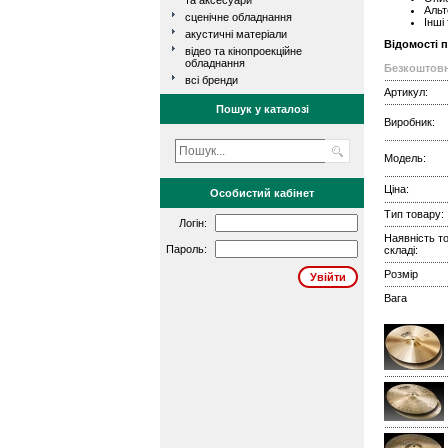
та аксесуари
Альт
сценічне обладнання
Інші
акустичні матеріали
Відомості 
відео та кінопроекційне
обладнання
Безкоштовн
всі бренди
Артикул:
Пошук у каталозі
Виробник:
Модель:
Ціна:
Особистий кабінет
Тип товару:
Логін:
Наявність т
Пароль:
складі:
Розмір
Вага