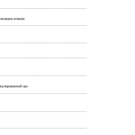
ульована атакою.
икулированной гри.