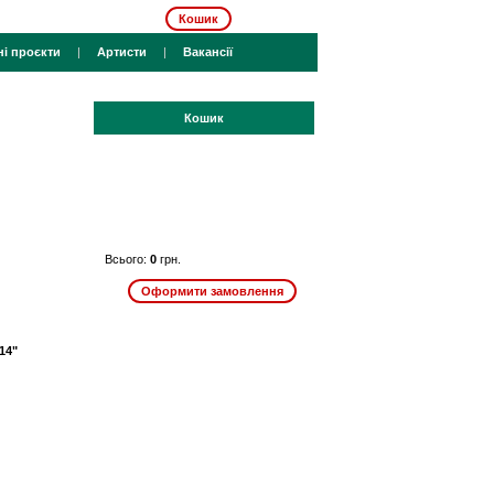
Кошик
ні проєкти
|
Артисти
|
Вакансії
Кошик
Всього:
0
грн.
14"