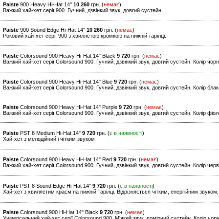
Paiste
900 Heavy Hi-Hat 14"
10 260
грн. (
немає
)
Важкий хай-хет серії 900. Гучний, дзвінкий звук, довгий сустейн
Paiste
900 Sound Edge Hi-Hat 14"
10 260
грн. (
немає
)
Роковий хай-хет серії 900 з хвилястою кромкою на нижній тарілці.
Paiste
Colorsound 900 Heavy Hi-Hat 14" Black
9 720
грн. (
немає
)
Важкий хай-хет серії Colorsound 900. Гучний, дзвінкий звук, довгий сустейн. Колір чор
Paiste
Colorsound 900 Heavy Hi-Hat 14" Blue
9 720
грн. (
немає
)
Важкий хай-хет серії Colorsound 900. Гучний, дзвінкий звук, довгий сустейн. Колір бла
Paiste
Colorsound 900 Heavy Hi-Hat 14" Purple
9 720
грн. (
немає
)
Важкий хай-хет серії Colorsound 900. Гучний, дзвінкий звук, довгий сустейн. Колір фіо
Paiste
PST 8 Medium Hi-Hat 14"
9 720
грн. (
є в наявності
)
Хай-хет з мелодійний і чітким звуком
Paiste
Colorsound 900 Heavy Hi-Hat 14" Red
9 720
грн. (
немає
)
Важкий хай-хет серії Colorsound 900. Гучний, дзвінкий звук, довгий сустейн. Колір чер
Paiste
PST 8 Sound Edge Hi-Hat 14"
9 720
грн. (
є в наявності
)
Хай-хет з хвилястим краєм на нижній тарілці. Відрізняється чітким, енергійним звуко
Paiste
Colorsound 900 Hi-Hat 14" Black
9 720
грн. (
немає
)
Універсальний хай-хет серії Colorsound 900. М'який звук, помірний сустейн. Колір чор