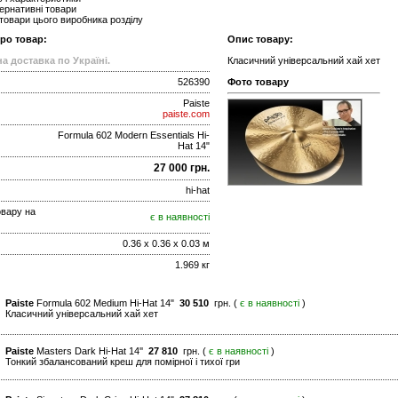
ернативні товари
 товари цього виробника розділу
про товар:
Опис товару:
а доставка по Україні.
Класичний універсальний хай хет
526390
Фото товару
Paiste
paiste.com
Formula 602 Modern Essentials Hi-
Hat 14"
27 000 грн.
hi-hat
овару на
є в наявності
0.36 x 0.36 x 0.03 м
1.969 кг
Paiste
Formula 602 Medium Hi-Hat 14"
30 510
грн. (
є в наявності
)
Класичний універсальний хай хет
Paiste
Masters Dark Hi-Hat 14''
27 810
грн. (
є в наявності
)
Тонкий збалансований креш для помірної і тихої гри