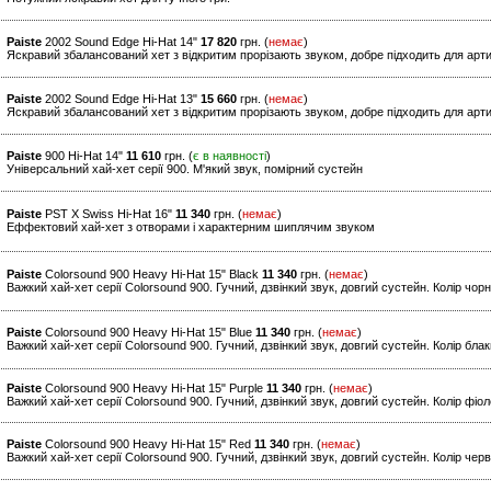
Paiste
2002 Sound Edge Hi-Hat 14"
17 820
грн. (
немає
)
Яскравий збалансований хет з відкритим прорізають звуком, добре підходить для арт
Paiste
2002 Sound Edge Hi-Hat 13"
15 660
грн. (
немає
)
Яскравий збалансований хет з відкритим прорізають звуком, добре підходить для арт
Paiste
900 Hi-Hat 14"
11 610
грн. (
є в наявності
)
Універсальний хай-хет серії 900. М'який звук, помірний сустейн
Paiste
PST X Swiss Hi-Hat 16"
11 340
грн. (
немає
)
Еффектовий хай-хет з отворами і характерним шиплячим звуком
Paiste
Colorsound 900 Heavy Hi-Hat 15" Black
11 340
грн. (
немає
)
Важкий хай-хет серії Colorsound 900. Гучний, дзвінкий звук, довгий сустейн. Колір чор
Paiste
Colorsound 900 Heavy Hi-Hat 15" Blue
11 340
грн. (
немає
)
Важкий хай-хет серії Colorsound 900. Гучний, дзвінкий звук, довгий сустейн. Колір бла
Paiste
Colorsound 900 Heavy Hi-Hat 15" Purple
11 340
грн. (
немає
)
Важкий хай-хет серії Colorsound 900. Гучний, дзвінкий звук, довгий сустейн. Колір фіо
Paiste
Colorsound 900 Heavy Hi-Hat 15" Red
11 340
грн. (
немає
)
Важкий хай-хет серії Colorsound 900. Гучний, дзвінкий звук, довгий сустейн. Колір чер