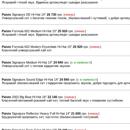
Яскравий і чіткий звук. Відмінна артикуляція і швидке реагування
Paiste
Signature DE Hi-Hat 14"
26 730
грн. (
немає
)
Універсальний хет з багатим темним тоном, збалансований і чутливий, з добре артик
Paiste
Formula 602 Medium Hi-Hat 15"
25 920
грн. (
немає
)
Яскравий і чіткий звук. Відмінна артикуляція і швидке реагування
Paiste
Formula 602 Modern Essentials Hi-Hat 15"
25 920
грн. (
немає
)
Класичний універсальний хай хет
Paiste
Signature Medium Hi-Hat 14"
24 840
грн. (
є в наявності
)
Універсальний хет з теплим відкритим звуком.
Paiste
Signature Sound Edge Hi-Hat 14"
24 840
грн. (
є в наявності
)
Яскравий збалансований хет з відкритим прорізають звуком, добре підходить для арт
Paiste
2002 Big Beat Hi-Hat 16"
22 140
грн. (
немає
)
Класичний вінтажний роковий хай-хет, теплий багатий звук з помірним сустейном.
Paiste
Signature Reflector Heavy Full Hi-Hat 14"
21 600
грн. (
немає
)
Бруднуватий прорізають хет, частотно збалансований і потужний.