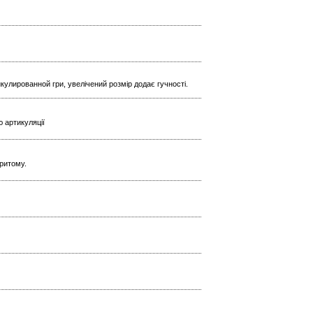
кулированной гри, увелічений розмір додає гучності.
ю артикуляції
критому.