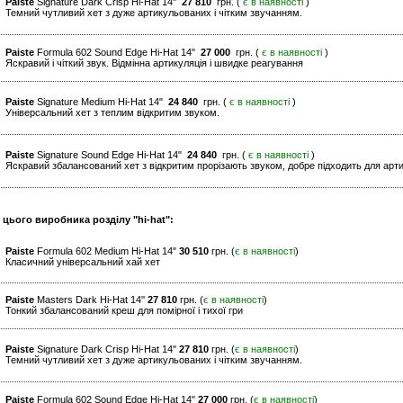
Paiste
Signature Dark Crisp Hi-Hat 14"
27 810
грн. (
є в наявності
)
Темний чутливий хет з дуже артикульованих і чітким звучанням.
Paiste
Formula 602 Sound Edge Hi-Hat 14"
27 000
грн. (
є в наявності
)
Яскравий і чіткий звук. Відмінна артикуляція і швидке реагування
Paiste
Signature Medium Hi-Hat 14"
24 840
грн. (
є в наявності
)
Універсальний хет з теплим відкритим звуком.
Paiste
Signature Sound Edge Hi-Hat 14"
24 840
грн. (
є в наявності
)
Яскравий збалансований хет з відкритим прорізають звуком, добре підходить для арт
 цього виробника розділу "hi-hat":
Paiste
Formula 602 Medium Hi-Hat 14"
30 510
грн. (
є в наявності
)
Класичний універсальний хай хет
Paiste
Masters Dark Hi-Hat 14''
27 810
грн. (
є в наявності
)
Тонкий збалансований креш для помірної і тихої гри
Paiste
Signature Dark Crisp Hi-Hat 14"
27 810
грн. (
є в наявності
)
Темний чутливий хет з дуже артикульованих і чітким звучанням.
Paiste
Formula 602 Sound Edge Hi-Hat 14"
27 000
грн. (
є в наявності
)