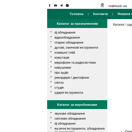
realmusic.ua
Головна
|
Контакти
|
Новини т
Каталог за призначенням
Каталог
\
уд
dj обладнання
відеообладнання
гітарне обладнання
духові, смичкові інструменти
клавішні і midi
комутація
мікрофони та радіосистеми
навушники
про аудіо
рекордери / диктофони
світло
студія
ударні інструменти
Каталог за виробниками
звукове обладнання
світлове обладнання
dj обладнання
музичні інструменти, обладнання
Опис