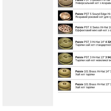
Paiste
PST 5 Medium Hi-Hat
Універсальний хет з яскра
Paiste
PST 5 Sound Edge Hi-
Яскравий роковий хет для гу
Paiste
PST X Swiss Hi-Hat 1
Еффектовий міні хай-хет з 
Paiste
PST 3 Hi-Hat 14"
4 32
Тарілки хай хет стандартно
Paiste
PST 3 Hi-Hat 13"
3 94
Тарілки хай-хет невеликої 
Paiste
101 Brass Hi-Hat 14"
Хай хет тарілки
Paiste
101 Brass Hi-Hat 13"
Хай хет тарілки