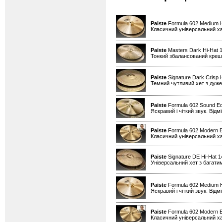
Paiste
Formula 602 Medium H
Класичний універсальний х
Paiste
Masters Dark Hi-Hat 1
Тонкий збалансований креш д
Paiste
Signature Dark Crisp 
Темний чутливий хет з дуже
Paiste
Formula 602 Sound Ed
Яскравий і чіткий звук. Від
Paiste
Formula 602 Modern Es
Класичний універсальний х
Paiste
Signature DE Hi-Hat 
Універсальний хет з багати
Paiste
Formula 602 Medium H
Яскравий і чіткий звук. Від
Paiste
Formula 602 Modern Es
Класичний універсальний х