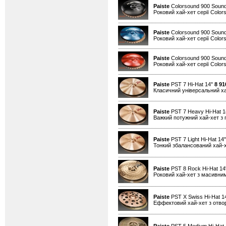
Paiste
Colorsound 900 Sound
Роковий хай-хет серії Color
Paiste
Colorsound 900 Sound
Роковий хай-хет серії Color
Paiste
Colorsound 900 Sound
Роковий хай-хет серії Color
Paiste
PST 7 Hi-Hat 14"
8 91
Класичний універсальний х
Paiste
PST 7 Heavy Hi-Hat 
Важкий потужний хай-хет з 
Paiste
PST 7 Light Hi-Hat 14
Тонкий збалансований хай-
Paiste
PST 8 Rock Hi-Hat 1
Роковий хай-хет з масивним
Paiste
PST X Swiss Hi-Hat 1
Еффектовий хай-хет з отво