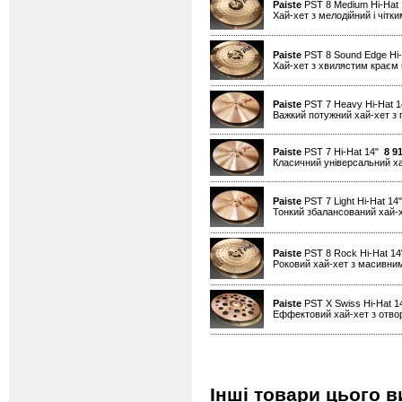
Paiste
PST 8 Medium Hi-Hat
Хай-хет з мелодійний і чітк
Paiste
PST 8 Sound Edge Hi
Хай-хет з хвилястим краєм н
Paiste
PST 7 Heavy Hi-Hat 
Важкий потужний хай-хет з 
Paiste
PST 7 Hi-Hat 14"
8 9
Класичний універсальний х
Paiste
PST 7 Light Hi-Hat 1
Тонкий збалансований хай-
Paiste
PST 8 Rock Hi-Hat 1
Роковий хай-хет з масивним
Paiste
PST X Swiss Hi-Hat 
Еффектовий хай-хет з отво
Інші товари цього в