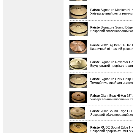
Paiste
Signature Medium Hi-
Універсальний хет з теплим
Paiste
Signature Sound Edge
Яскравий збалансований хет
Paiste
2002 Big Beat Hi-Hat 
Класичний вінтажний рокови
Paiste
Signature Reflector He
Бруднуватий прорізають хет
Paiste
Signature Dark Crisp 
Темний чутливий хет з дуже
Paiste
Giant Beat Hi-Hat 15"
Універсальний класичний хе
Paiste
2002 Sound Edge Hi-H
Яскравий збалансований хет
Paiste
RUDE Sound Edge Hi-
Яскравий прорізають хет з х