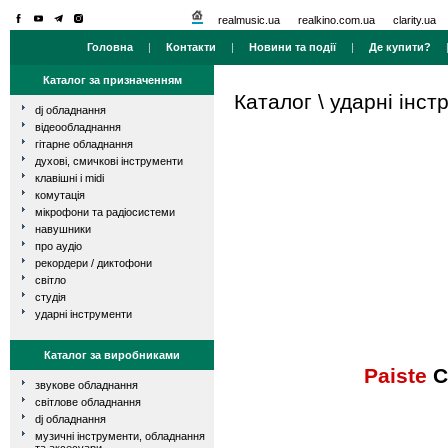
realmusic.ua
realkino.com.ua
clarity.ua
Головна
|
Контакти
|
Новини та події
|
Де купити?
Каталог за призначенням
Каталог
\
ударні інст
dj обладнання
відеообладнання
гітарне обладнання
духові, смичкові інструменти
клавішні і midi
комутація
мікрофони та радіосистеми
навушники
про аудіо
рекордери / диктофони
світло
студія
ударні інструменти
Каталог за виробниками
Paiste
C
звукове обладнання
світлове обладнання
dj обладнання
музичні інструменти, обладнання