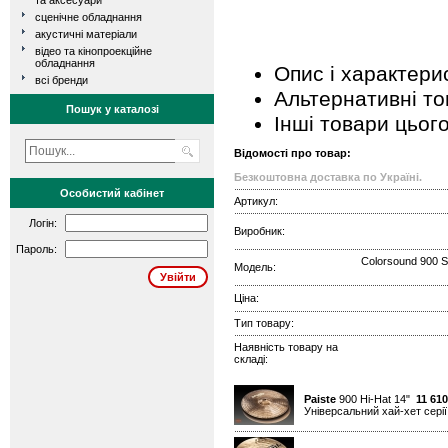
та аксесуари
сценічне обладнання
акустичні матеріали
відео та кінопроекційне
обладнання
Опис і характери
всі бренди
Альтернативні т
Пошук у каталозі
Інші товари цьог
Відомості про товар:
Безкоштовна доставка по Україні.
Особистий кабінет
Артикул:
Логін:
Виробник:
Пароль:
Colorsound 900 S
Модель:
Ціна:
Тип товару:
Наявність товару на
складі:
Paiste
900 Hi-Hat 14"
11 610
Універсальний хай-хет серії