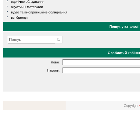
сценічне обладнання
акустичні матеріали
відео та кінопроекційне обладнання
всі бренди
Пошук у каталозі
Особистий кабіне
Логін:
Пароль:
Copyright