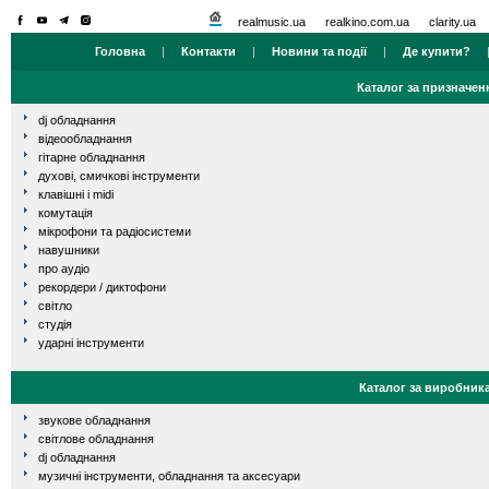
realmusic.ua
realkino.com.ua
clarity.ua
Головна
|
Контакти
|
Новини та події
|
Де купити?
Каталог за призначен
dj обладнання
відеообладнання
гітарне обладнання
духові, смичкові інструменти
клавішні і midi
комутація
мікрофони та радіосистеми
навушники
про аудіо
рекордери / диктофони
світло
студія
ударні інструменти
Каталог за виробник
звукове обладнання
світлове обладнання
dj обладнання
музичні інструменти, обладнання та аксесуари