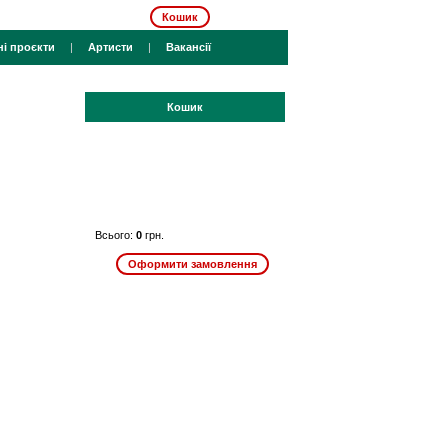
Кошик
ні проєкти
|
Артисти
|
Вакансії
Кошик
Всього:
0
грн.