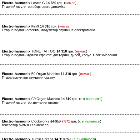
Electro-harmonix
Lester-G
14 580
грн. (
немає
)
Гітарний емулятор обертового динаміка.
Electro-harmonix
Key9
14 310
грн. (
немає
)
Гітарна педаль ефектів, модулятор звучання електропіано.
Electro-harmonix
TONE TATTOO
14 310
грн. (
немає
)
Гітарна педаль мульти-ефектів: дисторшн, дилей, хорус. Блок живлення.
Electro-harmonix
B9 Organ Machine
14 310
грн. (
немає
)
Гітара емулятор звучання органу.
Electro-harmonix
C9 Organ Machine
14 310
грн. (
є в наявності
)
Гітарний емулятор звучання органу.
Electro-harmonix
Clockworks
14 310
7 871
грн. (
є в наявності
)
генератор ритмів / секвенсер.
Electro-harmonix
Turnip Greens
14 310
грн. (
є в наявності
)