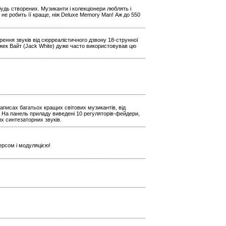
будь створених. Музиканти і колекціонери люблять і
 не робить її краще, ніж Deluxe Memory Man! Аж до 550
ення звуків від сюрреалістичного дзвону 18-струнної
Джек Вайт (Jack White) дуже часто використовував цю
аписах багатьох кращих світових музикантів, від
 На панель приладу виведені 10 регуляторів-фейдери,
х синтезаторних звуків.
ерсом і модуляцією!