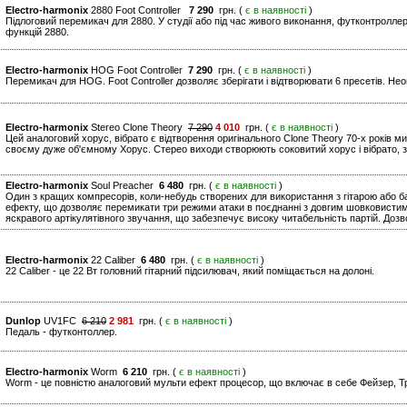
Electro-harmonix
2880 Foot Controller
7 290
грн. (
є в наявності
)
Підлоговий перемикач для 2880. У студії або під час живого виконання, футконтролл
функцій 2880.
Electro-harmonix
HOG Foot Controller
7 290
грн. (
є в наявності
)
Перемикач для HOG. Foot Controller дозволяє зберігати і відтворювати 6 пресетів. Неоц
Electro-harmonix
Stereo Clone Theory
7 290
4 010
грн. (
є в наявності
)
Цей аналоговий хорус, вібрато є відтворення оригінального Clone Theory 70-х років м
своєму дуже об'ємному Хорус. Стерео виходи створюють соковитий хорус і вібрато, з
Electro-harmonix
Soul Preacher
6 480
грн. (
є в наявності
)
Один з кращих компресорів, коли-небудь створених для використання з гітарою або ба
ефекту, що дозволяє перемикати три режими атаки в поєднанні з довгим шовковисти
яскравого артікулятівного звучання, що забезпечує високу читабельність партій. Дозв
Electro-harmonix
22 Caliber
6 480
грн. (
є в наявності
)
22 Caliber - це 22 Вт головний гітарний підсилювач, який поміщається на долоні.
Dunlop
UV1FC
6 210
2 981
грн. (
є в наявності
)
Педаль - футконтоллер.
Electro-harmonix
Worm
6 210
грн. (
є в наявності
)
Worm - це повністю аналоговий мульти ефект процесор, що включає в себе Фейзер, Тр