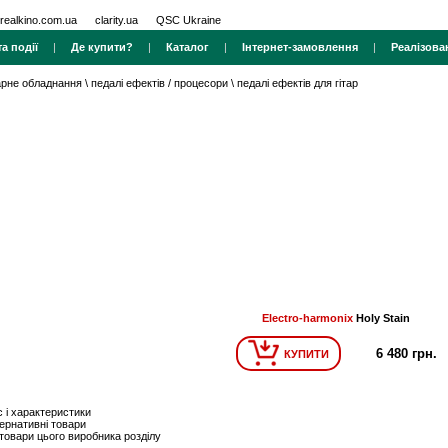
realkino.com.ua
clarity.ua
QSC Ukraine
а події
|
Де купити?
|
Каталог
|
Інтернет-замовлення
|
Реалізова
тарне обладнання
\
педалі ефектів / процесори
\
педалі ефектів для гітар
Electro-harmonix
Holy Stain
6 480 грн.
КУПИТИ
 і характеристики
ернативні товари
 товари цього виробника розділу