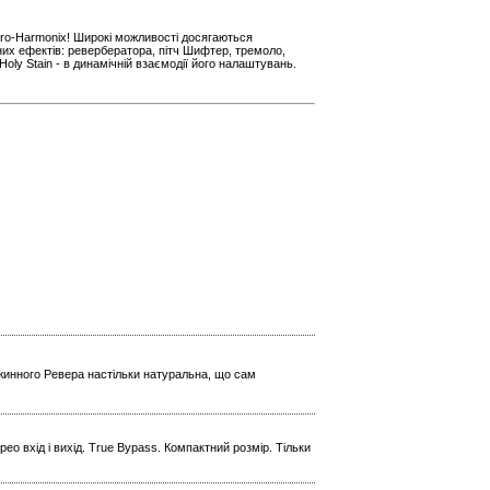
tro-Harmonix! Широкі можливості досягаються
их ефектів: ревербератора, пітч Шифтер, тремоло,
Holy Stain - в динамічній взаємодії його налаштувань.
ужинного Ревера настільки натуральна, що сам
ео вхід і вихід. True Bypass. Компактний розмір. Тільки