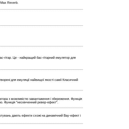
l Max Reverb.
ас-гітар. Це - найкращий бас-гітарний емулятор для
ворені для емуляції найвищої якості самії Класичний
ратора з можливістю завантаження і збереження. Функція
Echo. Функція "нескінченний ревер-ефект".
штувань дають ефекти схожі на динамічний Вау-ефект і