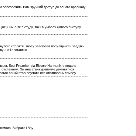
ера забезпечить Вам зручний доступ до всього арсеналу
іненним є як в студії, так і в умовах живого виступу.
инулого століття, знову завоював популярність завдяки
вучне і елегантне.
сом, Soul Preacher від Electro-Harmonix є педаль
м сустейном. Змінна атака дозволяє домагатися
ольте вашій гітарі звучати без спотворень тембру.
емоло, Вибрато і Вау.