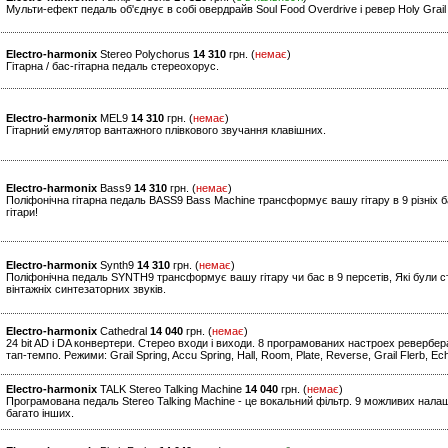
Мульти-ефект педаль об'єднує в собі овердрайв Soul Food Overdrive і ревер Holy Grai
Electro-harmonix
Stereo Polychorus
14 310
грн. (
немає
)
Гітарна / бас-гітарна педаль стереохорус.
Electro-harmonix
MEL9
14 310
грн. (
немає
)
Гітарний емулятор вантажного плівкового звучання клавішних.
Electro-harmonix
Bass9
14 310
грн. (
немає
)
Поліфонічна гітарна педаль BASS9 Bass Machine трансформує вашу гітару в 9 різніх б
гітари!
Electro-harmonix
Synth9
14 310
грн. (
немає
)
Поліфонічна педаль SYNTH9 трансформує вашу гітару чи бас в 9 персетів, Які були ст
вінтажніх синтезаторних звуків.
Electro-harmonix
Cathedral
14 040
грн. (
немає
)
24 bit AD і DA конвертери. Стерео входи і виходи. 8 програмованих настроех ревербе
тап-темпо. Режими: Grail Spring, Accu Spring, Hall, Room, Plate, Reverse, Grail Flerb, 
Electro-harmonix
TALK Stereo Talking Machine
14 040
грн. (
немає
)
Програмована педаль Stereo Talking Machine - це вокальний фільтр. 9 можливих нала
багато інших.