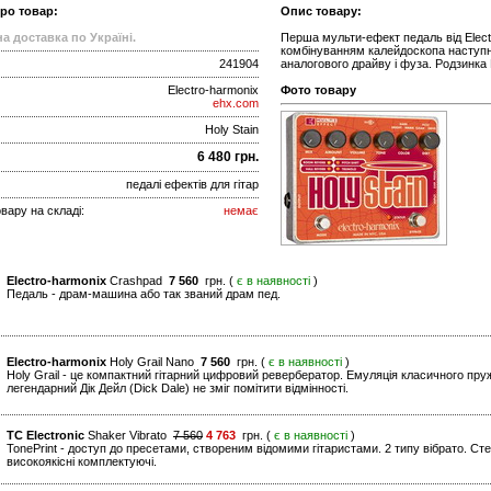
про товар:
Опис товару:
а доставка по Україні.
Перша мульти-ефект педаль від Elec
комбінуванням калейдоскопа наступн
241904
аналогового драйву і фуза. Родзинка 
Electro-harmonix
Фото товару
ehx.com
Holy Stain
6 480 грн.
педалі ефектів для гітар
вару на складі:
немає
Electro-harmonix
Crashpad
7 560
грн. (
є в наявності
)
Педаль - драм-машина або так званий драм пед.
Electro-harmonix
Holy Grail Nano
7 560
грн. (
є в наявності
)
Holy Grail - це компактний гітарний цифровий ревербератор. Емуляція класичного пр
легендарний Дік Дейл (Dick Dale) не зміг помітити відмінності.
TC Electronic
Shaker Vibrato
7 560
4 763
грн. (
є в наявності
)
TonePrint - доступ до пресетами, створеним відомими гітаристами. 2 типу вібрато. Стер
високоякісні комплектуючі.