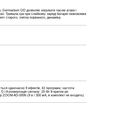
n, Germanium OD дозволяє керувати часом атаки і
реї. Тривала гра при слабкому заряді батареї неможлива
кт старого, злегка порваного, динаміка.
ється одночасно 9 ефектів, 42 програми, частота
D / A конвертація сигналу: 20 біт 8-кратне ре
р ZOOM AD-0006 (9 в / 300 мА, в комплект не входить).