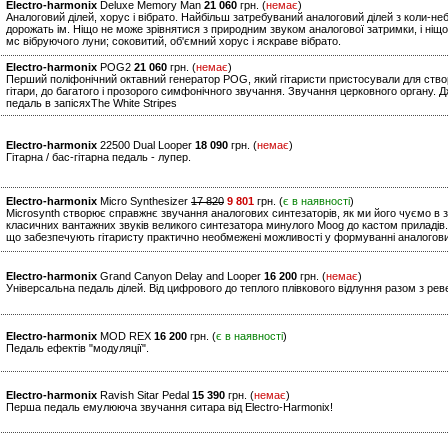
Electro-harmonix
Deluxe Memory Man
21 060
грн. (
немає
)
Аналоговий ділей, хорус і вібрато. Найбільш затребуваний аналоговий ділей з коли-не
дорожать ім. Ніщо не може зрівнятися з природним звуком аналогової затримки, і ніщо
мс вібруючого луни; соковитий, об'ємний хорус і яскраве вібрато.
Electro-harmonix
POG2
21 060
грн. (
немає
)
Перший поліфонічний октавний генератор POG, який гітаристи пристосували для створ
гітари, до багатого і прозорого симфонічного звучання. Звучання церковного органу. 
педаль в запісяхThe White Stripes
Electro-harmonix
22500 Dual Looper
18 090
грн. (
немає
)
Гітарна / бас-гітарна педаль - лупер.
Electro-harmonix
Micro Synthesizer
17 820
9 801
грн. (
є в наявності
)
Microsynth створює справжнє звучання аналогових синтезаторів, як ми його чуємо в з
класичних вантажних звуків великого синтезатора минулого Moog до кастом приладів.
що забезпечують гітаристу практично необмежені можливості у формуванні аналогови
Electro-harmonix
Grand Canyon Delay and Looper
16 200
грн. (
немає
)
Універсальна педаль ділей. Від цифрового до теплого плівкового відлуння разом з рев
Electro-harmonix
MOD REX
16 200
грн. (
є в наявності
)
Педаль ефектів "модуляції".
Electro-harmonix
Ravish Sitar Pedal
15 390
грн. (
немає
)
Перша педаль емулююча звучання ситара від Electro-Harmonix!