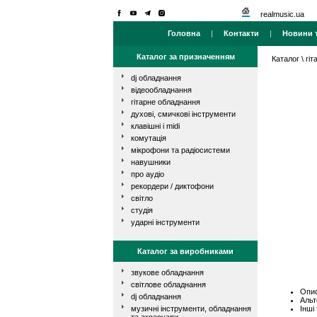
realmusic.ua
Головна
|
Контакти
|
Новини т
Каталог за призначенням
Каталог
\
гі
dj обладнання
відеообладнання
гітарне обладнання
духові, смичкові інструменти
клавішні і midi
комутація
мікрофони та радіосистеми
навушники
про аудіо
рекордери / диктофони
світло
студія
ударні інструменти
Каталог за виробниками
звукове обладнання
світлове обладнання
Опис
dj обладнання
Альт
Інші
музичні інструменти, обладнання