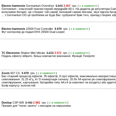
Electro-harmonix
Germanium Overdrive
5 940
3 267
грн. (
є в наявності
)
Germanium - класичний транзисторний овердрайв 60-х. На додаток до регулятора Gai
вольтажем батареї. Це створює той самий, визнаний самим якісним, звук підсіла бата
... з Germanium OD ця проблема не буде Вас турбувати! Крім того, прилад створює ефе
Electro-harmonix
22500 Foot Controller
5 670
грн. (
є в наявності
)
Фут контролер до педалі EHX 25500 Dual Looper.
TC Electronic
Shaker Mini Vibrato
5 670
3 572
грн. (
є в наявності
)
Педаль ефекту вібрато. Більш компактне виконання. Функція Toneprint.
Zoom
607 CG
5 670
грн. (
є в наявності
)
Бас-гітарний процесор ефектів. 35 ефектів, 8 груп ефектів, максимально використову
семплювання: 31.25 кГц, A / D конвертація сигналу: 20 біт 64-кратне ре-семплірування, 
семплірування, харчування: батарейки типу AA x4 (в комплект не входять) або адапте
Колір корпусу золотистий.
Dunlop
CSP-009
5 400
2 862
грн. (
є в наявності
)
Преамп для "тихих занять" з виходом на навушники.