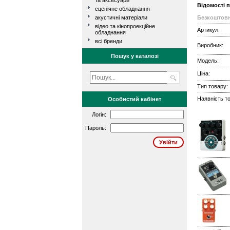
та аксесуари
Відомості 
сценічне обладнання
акустичні матеріали
Безкоштовн
відео та кінопроекційне
Артикул:
обладнання
всі бренди
Виробник:
Пошук у каталозі
Модель:
Ціна:
Тип товару:
Наявність то
Особистий кабінет
Логін:
Пароль: