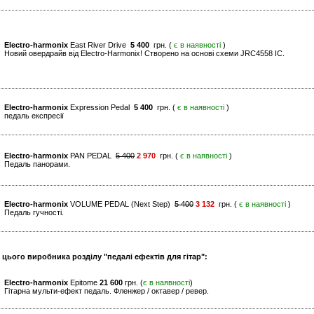
Electro-harmonix
East River Drive
5 400
грн. (
є в наявності
)
Новий овердрайв від Electro-Harmonix! Створено на основі схеми JRC4558 IC.
Electro-harmonix
Expression Pedal
5 400
грн. (
є в наявності
)
педаль експресії
Electro-harmonix
PAN PEDAL
5 400
2 970
грн. (
є в наявності
)
Педаль панорами.
Electro-harmonix
VOLUME PEDAL (Next Step)
5 400
3 132
грн. (
є в наявності
)
Педаль гучності.
 цього виробника розділу "педалі ефектів для гітар":
Electro-harmonix
Epitome
21 600
грн. (
є в наявності
)
Гітарна мульти-ефект педаль. Фленжер / октавер / ревер.