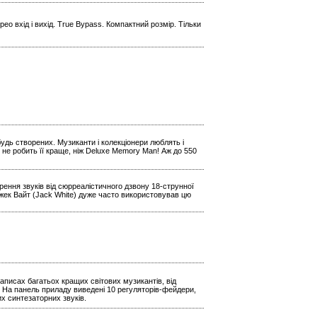
ео вхід і вихід. True Bypass. Компактний розмір. Тільки
будь створених. Музиканти і колекціонери люблять і
 не робить її краще, ніж Deluxe Memory Man! Аж до 550
ення звуків від сюрреалістичного дзвону 18-струнної
Джек Вайт (Jack White) дуже часто використовував цю
аписах багатьох кращих світових музикантів, від
 На панель приладу виведені 10 регуляторів-фейдери,
х синтезаторних звуків.