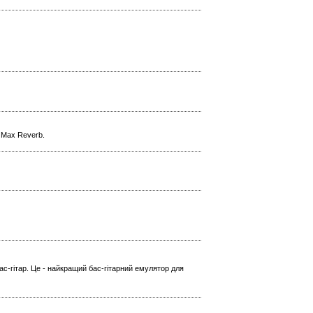
l Max Reverb.
ас-гітар. Це - найкращий бас-гітарний емулятор для