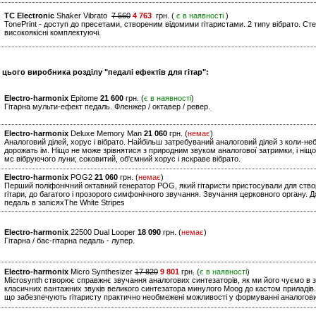
TC Electronic
Shaker Vibrato
7 560
4 763
грн. (
є в наявності
)
TonePrint - доступ до пресетами, створеним відомими гітаристами. 2 типу вібрато. Стер
високоякісні комплектуючі.
 цього виробника розділу "педалі ефектів для гітар":
Electro-harmonix
Epitome
21 600
грн. (
є в наявності
)
Гітарна мульти-ефект педаль. Фленжер / октавер / ревер.
Electro-harmonix
Deluxe Memory Man
21 060
грн. (
немає
)
Аналоговий ділей, хорус і вібрато. Найбільш затребуваний аналоговий ділей з коли-не
дорожать ім. Ніщо не може зрівнятися з природним звуком аналогової затримки, і ніщо
мс вібруючого луни; соковитий, об'ємний хорус і яскраве вібрато.
Electro-harmonix
POG2
21 060
грн. (
немає
)
Перший поліфонічний октавний генератор POG, який гітаристи пристосували для створ
гітари, до багатого і прозорого симфонічного звучання. Звучання церковного органу. 
педаль в запісяхThe White Stripes
Electro-harmonix
22500 Dual Looper
18 090
грн. (
немає
)
Гітарна / бас-гітарна педаль - лупер.
Electro-harmonix
Micro Synthesizer
17 820
9 801
грн. (
є в наявності
)
Microsynth створює справжнє звучання аналогових синтезаторів, як ми його чуємо в з
класичних вантажних звуків великого синтезатора минулого Moog до кастом приладів.
що забезпечують гітаристу практично необмежені можливості у формуванні аналогови