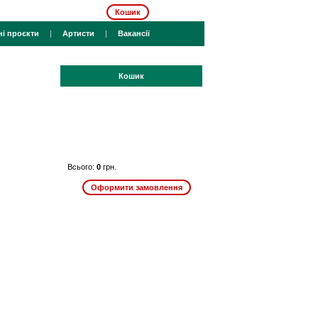
Кошик
ні проєкти
|
Артисти
|
Вакансії
Кошик
Всього:
0
грн.