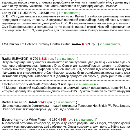
відома дисторшн схема, спочатку розроблена як ультимативний хай-гейн, відома зву
wash of My Bloody Valentine.. Він навіть оселився в педалборді Девіда Гілмора!
Laney
IRF-LOUDPEDAL
10 530
грн. (
є в наявності
)
60 Вт RMS Два канали з посиленням та гучністю. Канал 1 з вибором режимаму чистог
природним і темним голосом. 3-смуговий пасивний еквалайзер. Вхідний рівень попере
індикатором. Балансний вхідний роз'єм XLR DI з перемиканням між емуляцією аналогово
Ом) Трансформаторна ізольована петля ефектів високої якості. Ножний перемикач виб
стереороз'єм Aux In 3,5-мм роз'єм для стереонавушників Універсальний блок живленн
TC-Helicon
TC Helicon Harmony Control Guitar
10 260
6 669
грн. (
є в наявності
)
Radial
ELEVATOR
9 720
6 318
грн. (
є в наявності
)
Педаль підвищення гучності з можливістю налаштування, дає до 18 дБ чистого підсил
лампового підсилювача, підтримує Drag Control для корекції навантаження та збереж
вибору між true-bypass, буфером з рівнем посилення, базовим підсилювачем та дода
підходить для використання з бас-гітарою та може бути розміщена як перед підсилювач
металевим корпусом, живлення 9 В (адаптер продається окремо), розміри 92 мм (ширин
Electro-harmonix
44 Watt Power Amp
9 450
грн. (
є в наявності
)
44 Magnum гітарний крайовий підсилювач в форматі підлоги педалі видає повні 44 Ватта
чотирма дванадцяти дюймовими динаміками (412). Ручкою гейна ви зможете накрути
Radial
Classic V9
9 450
6 143
грн. (
є в наявності
)
Це оновлена версія бестселера - педалі дісторшна Tonebone Hot British ™. Реалізова
British V9 має ті ж характером і душею, що і оригінал.
Electro-harmonix
White Finger
9 180
4 865
грн. (
є в наявності
)
Аналоговий оптичний компресор, подібно до свого родича Black Finger, створює довгий
режиму компрессирования: Led забезпечує більш яскраву атаку і прямолінійну компрес