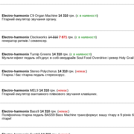
Electro-harmonix
C9 Organ Machine
14 310
грн. (
є в наявності
)
Гітарний емулятор звучання органу.
Electro-harmonix
Clockworks
14 310
7 871
грн. (
є в наявності
)
генератор ритмів / секвенсер.
Electro-harmonix
Turnip Greens
14 310
грн. (
є в наявності
)
Мульти-ефект педаль об'єднує в собі овердрайв Soul Food Overdrive і ревер Holy Grai
Electro-harmonix
Stereo Polychorus
14 310
грн. (
немає
)
Гітарна / бас-гітарна педаль стереохорус.
Electro-harmonix
MEL9
14 310
грн. (
немає
)
Гітарний емулятор вантажного плівкового звучання клавішних.
Electro-harmonix
Bass9
14 310
грн. (
немає
)
Поліфонічна гітарна педаль BASS9 Bass Machine трансформує вашу гітару в 9 різніх б
гітари!