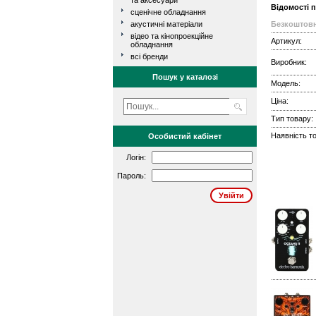
та аксесуари
Відомості 
сценічне обладнання
акустичні матеріали
Безкоштовн
відео та кінопроекційне
Артикул:
обладнання
всі бренди
Виробник:
Пошук у каталозі
Модель:
Ціна:
Тип товару:
Наявність то
Особистий кабінет
Логін:
Пароль: