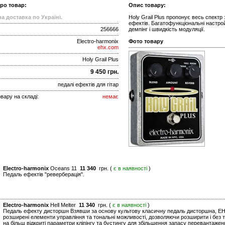
про товар:
Опис товару:
а доставка по Україні.
Holy Grail Plus пропонує весь спектр зв
ефектів. Багатофункціональні настр
256666
демпінг і швидкість модуляції.
Electro-harmonix
Фото товару
ehx.com
Holy Grail Plus
9 450 грн.
педалі ефектів для гітар
вару на складі:
немає
Electro-harmonix
Oceans 11
11 340
грн. (
є в наявності
)
Педаль ефектів "реверберація".
Electro-harmonix
Hell Melter
11 340
грн. (
є в наявності
)
Педаль ефекту дисторшн Взявши за основу культову класичну педаль дисторшна, EHX H
розширені елементи управління та тональні можливості, дозволяючи розширити і без т
на більш відкриті параметри кліпінгу та бустингу для збільшення запасу перевантажен