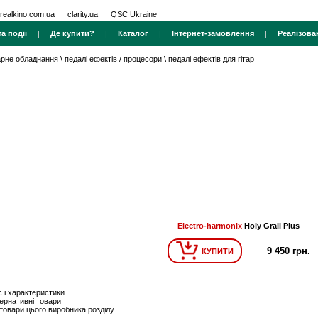
realkino.com.ua
clarity.ua
QSC Ukraine
а події
|
Де купити?
|
Каталог
|
Інтернет-замовлення
|
Реалізова
тарне обладнання
\
педалі ефектів / процесори
\
педалі ефектів для гітар
Electro-harmonix
Holy Grail Plus
9 450 грн.
КУПИТИ
 і характеристики
ернативні товари
 товари цього виробника розділу