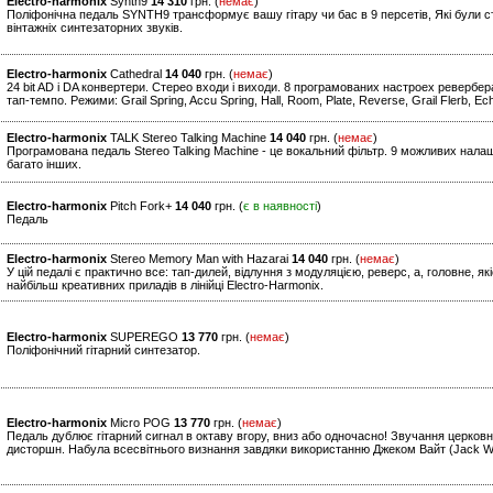
Electro-harmonix
Synth9
14 310
грн. (
немає
)
Поліфонічна педаль SYNTH9 трансформує вашу гітару чи бас в 9 персетів, Які були ст
вінтажніх синтезаторних звуків.
Electro-harmonix
Cathedral
14 040
грн. (
немає
)
24 bit AD і DA конвертери. Стерео входи і виходи. 8 програмованих настроех ревербе
тап-темпо. Режими: Grail Spring, Accu Spring, Hall, Room, Plate, Reverse, Grail Flerb, 
Electro-harmonix
TALK Stereo Talking Machine
14 040
грн. (
немає
)
Програмована педаль Stereo Talking Machine - це вокальний фільтр. 9 можливих нала
багато інших.
Electro-harmonix
Pitch Fork+
14 040
грн. (
є в наявності
)
Педаль
Electro-harmonix
Stereo Memory Man with Hazarai
14 040
грн. (
немає
)
У цій педалі є практично все: тап-дилей, відлуння з модуляцією, реверс, а, головне, я
найбільш креативних приладів в лінійці Electro-Harmonix.
Electro-harmonix
SUPEREGO
13 770
грн. (
немає
)
Поліфонічний гітарний синтезатор.
Electro-harmonix
Micro POG
13 770
грн. (
немає
)
Педаль дублює гітарний сигнал в октаву вгору, вниз або одночасно! Звучання церковно
дисторшн. Набула всесвітнього визнання завдяки використанню Джеком Вайт (Jack Whit