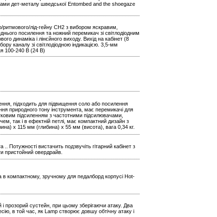
ками дет-металу шведської Entombed and the shoegaze
о/ритмового/лід-гейну CH2 з вибором яскравим,
днього посилення та ножний перемикач зі світлодіодним
го динаміка і лінєйного виходу. Вихід на кабінет (8
ору каналу зі світлодіодною індикацією. 3,5-мм
я 100-240 В (24 В)
ення, підходить для підвищення соло або посилення
ення природного тону інструмента, має перемикачі для
тковим підсиленням з частотними підсилювачами,
ем, так і в ефектній петлі, має компактний дизайн з
а) x 115 мм (глибина) x 55 мм (висота), вага 0,34 кг.
 .. Потужності вистачить подзвучіть гітарний кабінет з
ти пристойний овердрайв.
на в компактному, зручному для педалборд корпусі Hot-
 і прозорий сустейн, при цьому зберігаючи атаку. Два
ію, в той час, як Lamp створює довшу обтічну атаку і