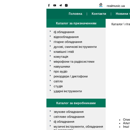
realmusic.ua
Головна
|
Контакти
|
Новини т
Каталог за призначенням
Каталог
\
гі
dj обладнання
відеообладнання
гітарне обладнання
духові, смичкові інструменти
клавішні і midi
комутація
мікрофони та радіосистеми
навушники
про аудіо
рекордери / диктофони
світло
студія
ударні інструменти
Каталог за виробниками
звукове обладнання
світлове обладнання
Опис
dj обладнання
Альт
Інші
музичні інструменти, обладнання