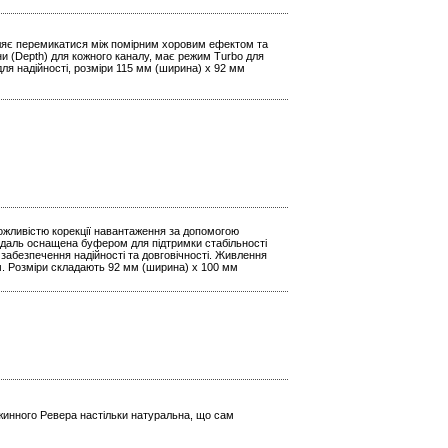
воляє перемикатися між помірним хоровим ефектом та
и (Depth) для кожного каналу, має режим Turbo для
 для надійності, розміри 115 мм (ширина) x 92 мм
можливістю корекції навантаження за допомогою
едаль оснащена буфером для підтримки стабільності
 забезпечення надійності та довговічності. Живлення
м. Розміри складають 92 мм (ширина) x 100 мм
ужинного Ревера настільки натуральна, що сам