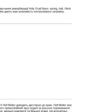
учання реверберації Holy Grail Nano: spring, hall, і flerb
ойки дають вам можливість контролювати затримку,
ell Melter доводить дисторшн до краю. Hell Melter має
ого прямолінійний звук педалі за рахунок перемикання
ня, меншої компресії та більшої атаки. Ця всесвітньо