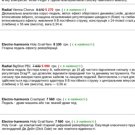
м'яку компресію. White Finger є гідною альтернативою своєму лампового аналогу.
Radial
Vienna Chorus
8 640
5 270
грн. (
є в наявності
)
Двоканальна аналогова хорус-педаль, імітує ефект обертового динаміка Leslie, доз
інтенсивним вібрато, оснащена незалежними регуляторами швидкості (Rate) та глибин
інтенсивнішого ефекту, живлення 9 В постійного струму, конструкція з 14-гігової сталі
(глибина) x 55 мм (висота), вага 0,34 кг.
Electro-harmonix
Holy Grail Neo
8 100
грн. (
є в наявності
)
Гітарна педаль ефекту реверберації.
Radial
BigShot PB1
7 830
5 090
грн. (
є в наявності
)
Активна педаль бустера класу A, забезпечує до 15 дБ чистого підсилення сигналу з 
регулятора Drag™, що дозволяє відновити природний тон та динаміку інструмента. П
сигналу при використанні довгих кабелів та ланцюгів педалей. Виготовлена з сталі для
здійснюється від стандартного адаптера 9 В постійного струму з центральним мінусо
(глибина) x 51 мм (висота), вага — 0,56 кг.
Electro-harmonix
Crashpad
7 560
грн. (
є в наявності
)
Педаль - драм-машина або так званий драм пед.
Electro-harmonix
Holy Grail Nano
7 560
грн. (
є в наявності
)
Holy Grail - це компактний гітарний цифровий ревербератор. Емуляція класичного пр
легендарний Дік Дейл (Dick Dale) не зміг помітити відмінності.