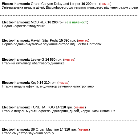
Electro-harmonix
Grand Canyon Delay and Looper
16 200
грн. (
немає
)
Універсальна педаль ділей. Від цифрового до теплого плівкового відлуння разом з рев
Electro-harmonix
MOD REX
16 200
грн. (
є в наявності
)
Педаль ефектів "модуляції".
Electro-harmonix
Ravish Sitar Pedal
15 390
грн. (
немає
)
Перша педаль емулююча звучання ситара від Electro-Harmonix!
Electro-harmonix
Lester-G
14 580
грн. (
немає
)
Гітарний емулятор обертового динаміка.
Electro-harmonix
Key9
14 310
грн. (
немає
)
Гітарна педаль ефектів, модулятор звучання електропіано.
Electro-harmonix
TONE TATTOO
14 310
грн. (
немає
)
Гітарна педаль мульти-ефектів: дисторшн, дилей, хорус. Блок живлення.
Electro-harmonix
B9 Organ Machine
14 310
грн. (
немає
)
Гітара емулятор звучання органу.