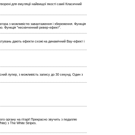
ворені для емуляції найвищої якості самії Класичний
ратора з можливістю завантаження і збереження. Функція
Echo. Функція "нескінченний ревер-ефект".
штувань дають ефекти схожі на динамічний Вау-ефект і
кісний лупер, з можливість запису до 30 секунд. Один з
го органу на гітарі! Прекрасно звучить з педаллю
e) з The White Stripes.