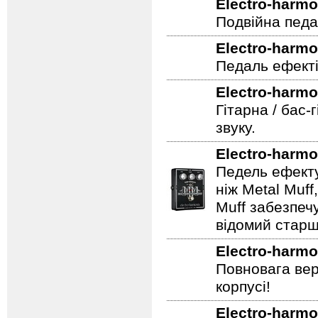
Electro-harmo
Подвійна педа
Electro-harmo
Педаль ефекті
Electro-harmo
Гітарна / бас-
звуку.
Electro-harmo
Педель ефекту
ніж Metal Muf
Muff забезпечу
відомий старш
Electro-harmo
Повновага вер
корпусі!
Electro-harmo