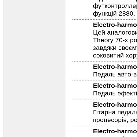
футконтроллер
функцій 2880.
Electro-harmo
Цей аналогови
Theory 70-х р
завдяки своєм
соковитий хору
Electro-harmo
Педаль авто-в
Electro-harmo
Педаль ефекті
Electro-harmo
Гітарна педал
процесорів, р
Electro-harmo