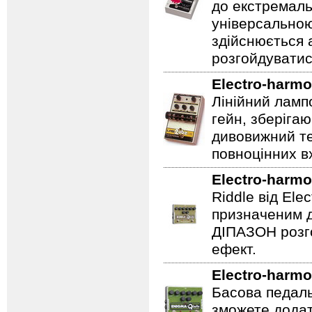
до екстремаль
універсальною
здійснюється
розгойдуватис
Electro-harmo
Лінійний ламп
гейн, зберігаю
дивовижний те
повноцінних вх
Electro-harmo
Riddle від Ele
призначеним д
ДІПАЗОН розго
ефект.
Electro-harmo
Басова педаль
зможете додат