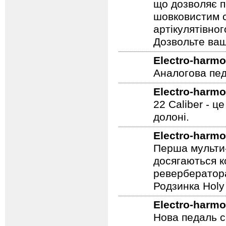
що дозволяє п
шовковистим с
артікулятівног
Дозвольте ваш
Electro-harmo
Аналогова педа
Electro-harmo
22 Caliber - ц
долоні.
Electro-harmo
Перша мульти-
досягаються к
ревербератора
Родзинка Holy 
Electro-harmo
Нова педаль се