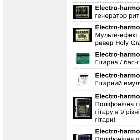
Electro-harmo
генератор ритм
Electro-harmo
Мульти-ефект 
ревер Holy Gra
Electro-harmo
Гітарна / бас-
Electro-harmo
Гітарний емул
Electro-harmo
Поліфонічна 
гітару в 9 різ
гітари!
Electro-harmo
Поліфонічна п