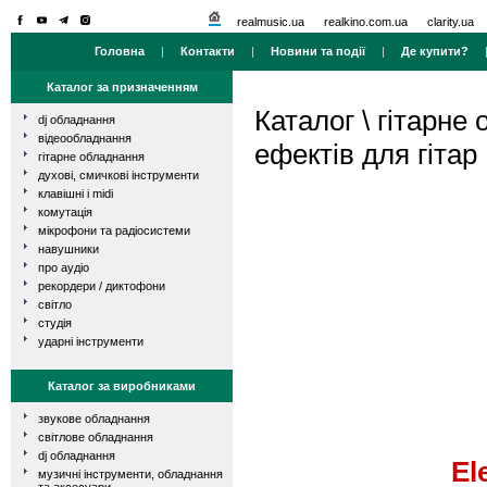
realmusic.ua
realkino.com.ua
clarity.ua
Головна
|
Контакти
|
Новини та події
|
Де купити?
Каталог за призначенням
Каталог
\
гітарне
dj обладнання
відеообладнання
ефектів для гітар
гітарне обладнання
духові, смичкові інструменти
клавішні і midi
комутація
мікрофони та радіосистеми
навушники
про аудіо
рекордери / диктофони
світло
студія
ударні інструменти
Каталог за виробниками
звукове обладнання
світлове обладнання
dj обладнання
El
музичні інструменти, обладнання