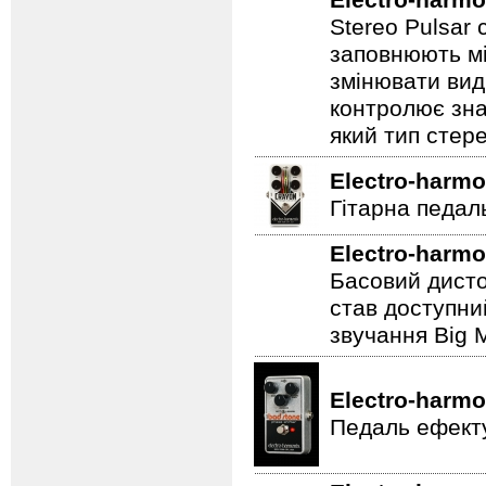
Electro-harmo
Stereo Pulsar
заповнюють мі
змінювати вид
контролює зна
який тип стер
Electro-harmo
Гітарна педал
Electro-harmo
Басовий дисто
став доступни
звучання Big M
Electro-harmo
Педаль ефекту