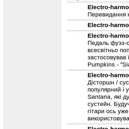
Electro-harmo
Перевидання к
Electro-harmo
Electro-harmo
Педаль фузз-о
всесвітньо по
застосовував 
Pumpkins - "S
Electro-harmo
Дісторшн / су
популярний і у
Santana, які д
сустейн. Будуч
гітари ось уже
використовува