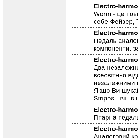
Electro-harmo
Worm - це пов
себе Фейзер, 
Electro-harmo
Педаль аналог
компоненти, з
Electro-harmo
Два незалежни
всесвітньо ві
незалежними н
Якщо Ви шукай
Stripes - він в 
Electro-harmo
Гітарна педал
Electro-harmo
Аналоговий ко