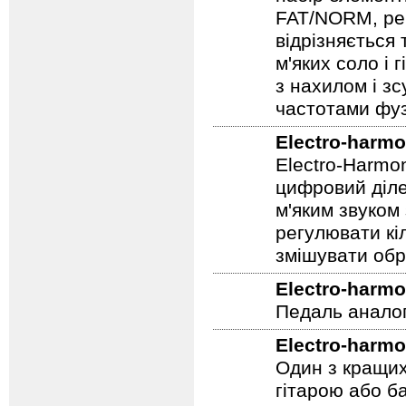
FAT/NORM, рег
відрізняється
м'яких соло і 
з нахилом і зс
частотами фуз
Electro-harmo
Electro-Harmo
цифровий діле
м'яким звуком
регулювати кіл
змішувати обр
Electro-harmo
Педаль аналог
Electro-harmo
Один з кращих
гітарою або ба