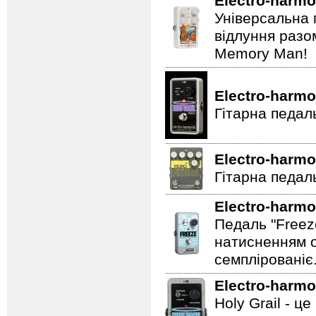
Electro-harmo
Універсальна 
відлуння разо
Memory Man!
Electro-harmo
Гітарна педал
Electro-harmo
Гітарна педаль
Electro-harmo
Педаль "Freez
натисненням од
семплірованіє
Electro-harmo
Holy Grail - 