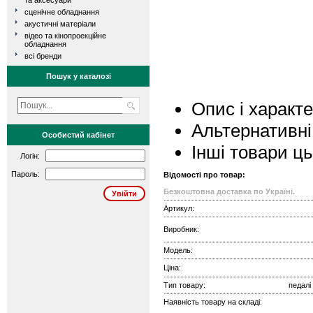
та аксесуари
сценічне обладнання
акустичні матеріали
відео та кінопроекційне
обладнання
всі бренди
Пошук у каталозі
Опис і характ
Альтернативні
Особистий кабінет
Інші товари ц
Логін:
Пароль:
Відомості про товар:
Безкоштовна доставка по Україні.
Артикул:
Виробник:
Модель:
Ціна:
Тип товару:
педалі
Наявність товару на складі: