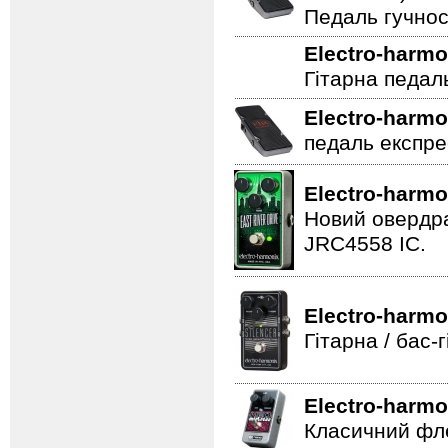
Педаль гучнос
Electro-harmo
Гітарна педал
Electro-harmo
педаль експре
Electro-harmo
Новий овердра
JRC4558 IC.
Electro-harmo
Гітарна / бас
Electro-harmo
Класичний фле