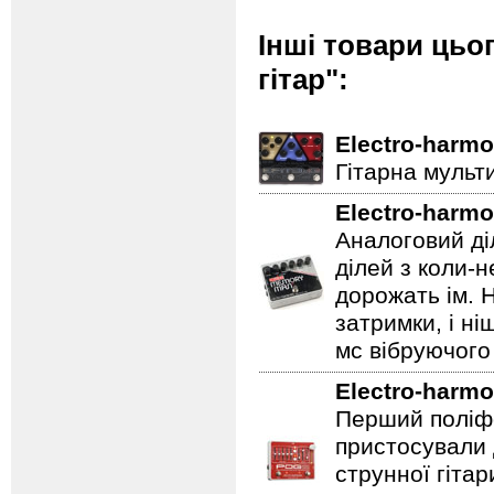
Інші товари цьо
гітар":
Electro-harmo
Гітарна мульт
Electro-harmo
Аналоговий ді
ділей з коли-
дорожать ім. 
затримки, і н
мс вібруючого 
Electro-harmo
Перший поліфо
пристосували 
струнної гітар