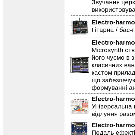
Звучання церк
використовува
Electro-harmo
Гітарна / бас-
Electro-harmo
Microsynth ст
його чуємо в з
класичних ван
кастом прилад
що забезпечую
формуванні ан
Electro-harmo
Універсальна 
відлуння разо
Electro-harmo
Педаль ефектів