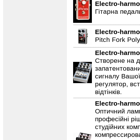
Electro-harmo
Гітарна педал
Electro-harmo
Pitch Fork Poly
Electro-harmo
Створене на д
запатентовани
сигналу Вашої
регулятор, вс
відтінків.
Electro-harmo
Оптичний ламп
професійні рі
студійних ком
компрессирова