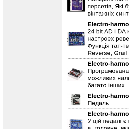
персетів, Які 
вінтажніх синт
Electro-harmo
24 bit AD і D
настроех реве
Функція тап-те
Reverse, Grail
Electro-harmo
Програмована 
можливих нала
багато інших.
Electro-harmo
Педаль
Electro-harmo
У цій педалі є
а, головне, як