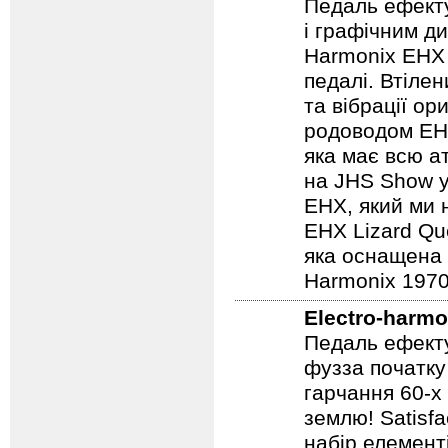
Педаль ефекту
і графічним д
Harmonix EHX 
педалі. Втілен
та вібрації о
родоводом EHX
яка має всю а
на JHS Show у
EHX, який ми 
EHX Lizard Qu
яка оснащена р
Harmonix 1970
Electro-harmo
Педаль ефекту
фузза початку
гарчання 60-х
землю! Satisf
набір елемент