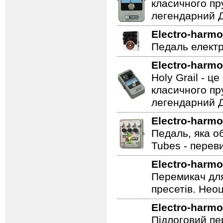
класичного пр
легендарний Ді
Electro-harmo
Педаль електр
Electro-harmo
Holy Grail - 
класичного пр
легендарний Ді
Electro-harmo
Педаль, яка о
Tubes - перев
Electro-harmo
Перемикач для
пресетів. Неоц
Electro-harmo
Підлоговий пер