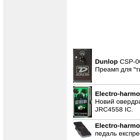
Dunlop
CSP-
Преамп для "т
Electro-harmo
Новий овердра
JRC4558 IC.
Electro-harmo
педаль експре