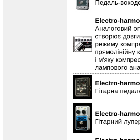
Педаль-вокоде
Electro-harmo
Аналоговий оп
створює довги
режиму компре
прямолінійну 
і м'яку компре
лампового ана
Electro-harmo
Гітарна педал
Electro-harmo
Гітарний лупе