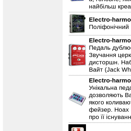
найбільш креат
Electro-harmo
Поліфонічний 
Electro-harmo
Педаль дублює
Звучання церк
дисторшн. Наб
Вайт (Jack Whi
Electro-harmo
Унікальна пед
дозволяють Ва
якого коливаю
фейзер. Hoax 
про її існуван