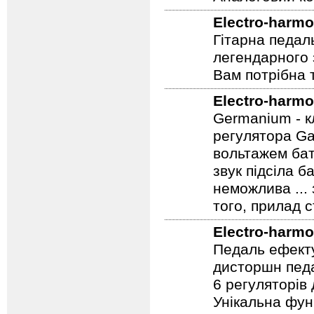
Electro-harmo
Гітарна педал
легендарного 
Вам потрібна т
Electro-harmo
Germanium - к
регулятора Ga
вольтажем бат
звук підсіла б
неможлива ...
того, прилад 
Electro-harmo
Педаль ефекту
дисторшн педа
6 регуляторів
Унікальна фун