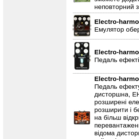
неповторний з
Electro-harmo
Емулятор обер
Electro-harmo
Педаль ефекті
Electro-harmo
Педаль ефекту
дисторшна, EH
розширені еле
розширити і б
на більш відкр
перевантаженн
відома дистор