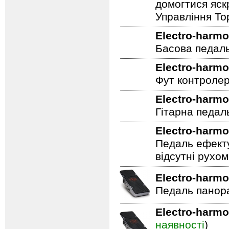
домогтися яскр
Управління To
Electro-harmo
Басова педал
Electro-harmo
Фут контролер
Electro-harmo
Гітарна педал
Electro-harmo
Педаль ефекту
відсутні рухо
Electro-harmo
Педаль панор
Electro-harmo
наявності
)