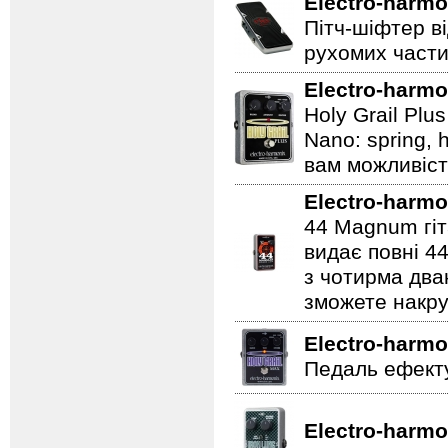
Electro-harmo
Пітч-шіфтер ві
рухомих части
Electro-harmo
Holy Grail Plu
Nano: spring, 
вам можливіст
Electro-harmo
44 Magnum гіт
видає повні 44
з чотирма два
зможете накру
Electro-harmo
Педаль ефекту
Electro-harmo