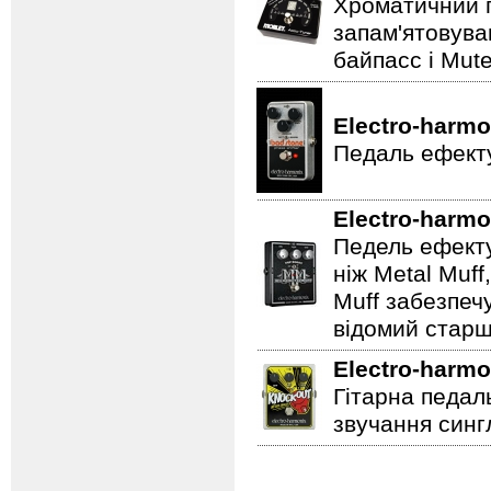
Хроматичний п
запам'ятовува
байпасс і Mut
Electro-harmo
Педаль ефекту
Electro-harmo
Педель ефекту
ніж Metal Muf
Muff забезпечу
відомий старш
Electro-harmo
Гітарна педал
звучання сингл