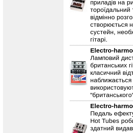
приладів на ри
тороїдальний 
відмінно розг
створюється 
сустейн, необ
гітарі.
Electro-harmo
Ламповий дист
британських гі
класичний відт
наближається 
використовуют
"британського
Electro-harmo
Педаль ефекту
Hot Tubes роб
здатний видав