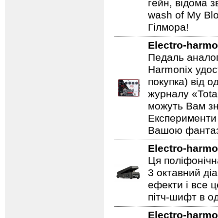
гейн, відома 
wash of My Blo
Гілмора!
Electro-harmo
Педаль аналог
Harmonix удос
покупка) від 
журналу «Total
можуть Вам зн
Експерименти 
Вашою фантазі
Electro-harmo
Ця поліфонічна
3 октавний ді
ефекти і все 
пітч-шифт в од
Electro-harmo