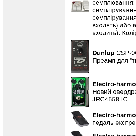
семплювання: 3
семплірування,
семплірування
входять) або 
входить). Колі
Dunlop
CSP-
Преамп для "т
Electro-harmo
Новий овердра
JRC4558 IC.
Electro-harmo
педаль експре