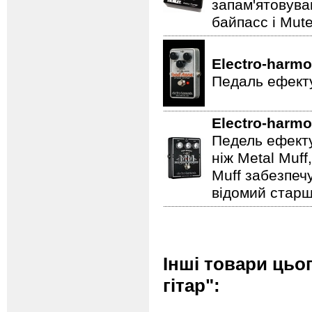
запам'ятовува
байпасс і Mut
Electro-harmo
Педаль ефекту
Electro-harmo
Педель ефекту
ніж Metal Muf
Muff забезпечу
відомий старш
Інші товари цьо
гітар":