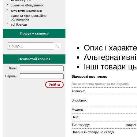
та аксесуари
сценічне обладнання
акустичні матеріали
відео та кінопроекційне
обладнання
всі бренди
Пошук у каталозі
Опис і характ
Альтернативні
Особистий кабінет
Інші товари ц
Логін:
Пароль:
Відомості про товар:
Безкоштовна доставка по Україні.
Артикул:
Виробник:
Модель:
Ціна:
Тип товару:
педалі
Наявність товару на складі: