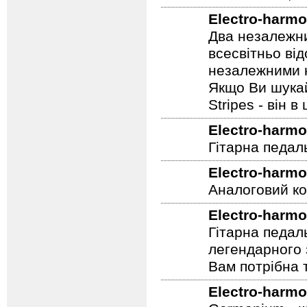
Педаль аналог
компоненти, з
Electro-harmo
Два незалежни
всесвітньо ві
незалежними н
Якщо Ви шукай
Stripes - він в 
Electro-harmo
Гітарна педал
Electro-harmo
Аналоговий ко
Electro-harmo
Гітарна педал
легендарного 
Вам потрібна т