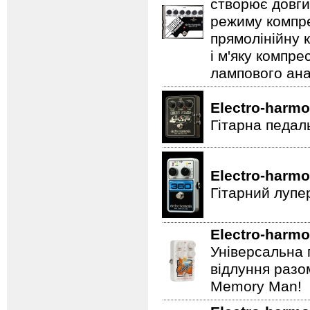
створює довги
режиму компре
прямолінійну 
і м'яку компре
лампового ана
Electro-harmo
Гітарна педал
Electro-harmo
Гітарний лупе
Electro-harmo
Універсальна 
відлуння разо
Memory Man!