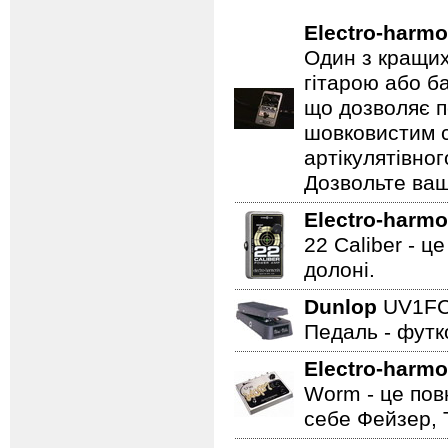
Electro-harmo
Один з кращих
гітарою або ба
що дозволяє п
шовковистим с
артікулятівног
Дозвольте ваш
Electro-harmo
22 Caliber - ц
долоні.
Dunlop
UV1F
Педаль - футк
Electro-harmo
Worm - це пов
себе Фейзер, 