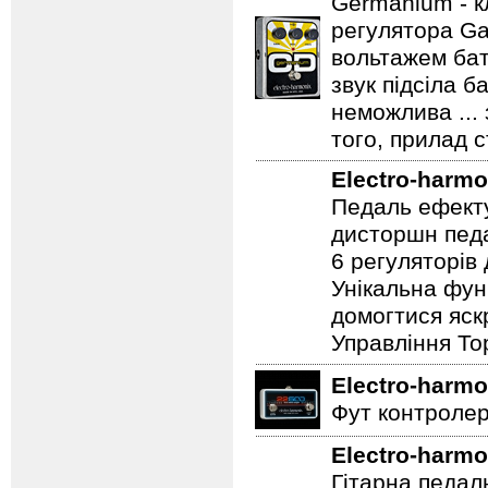
Electro-harmo
Germanium - к
регулятора Ga
вольтажем бат
звук підсіла б
неможлива ...
того, прилад 
Electro-harmo
Педаль ефекту
дисторшн педа
6 регуляторів
Унікальна фун
домогтися яскр
Управління To
Electro-harmo
Фут контролер