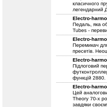
Electro-harmo
Holy Grail - 
класичного пр
легендарний Ді
Electro-harmo
Педаль, яка о
Tubes - перев
Electro-harmo
Перемикач для
пресетів. Неоц
Electro-harmo
Підлоговий пер
футконтроллер
функцій 2880.
Electro-harmo
Цей аналогови