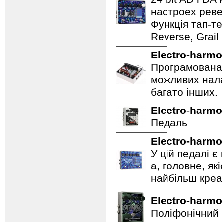
настроех реве
Функція тап-те
Reverse, Grail
Electro-harmo
Програмована 
можливих нала
багато інших.
Electro-harmo
Педаль
Electro-harmo
У цій педалі є
а, головне, як
найбільш креат
Electro-harmo
Поліфонічний 