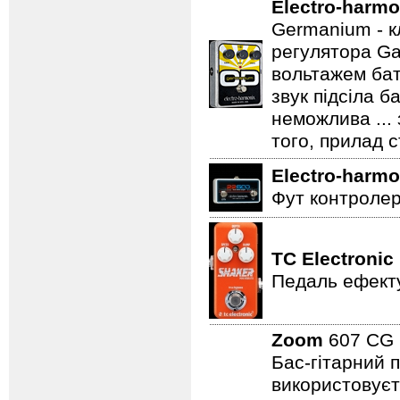
Electro-harmo
Germanium - к
регулятора Ga
вольтажем бат
звук підсіла б
неможлива ...
того, прилад 
Electro-harmo
Фут контролер
TC Electronic
Педаль ефекту
Zoom
607 C
Бас-гітарний 
використовуєт