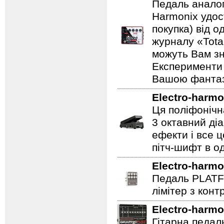
Педаль аналог
Harmonix удос
покупка) від 
журналу «Total
можуть Вам зн
Експерименти 
Вашою фантазі
Electro-harmo
Ця поліфонічна
3 октавний ді
ефекти і все 
пітч-шифт в од
Electro-harmo
Педаль PLATF
лімітер з кон
Electro-harmo
Гітарна педаль 