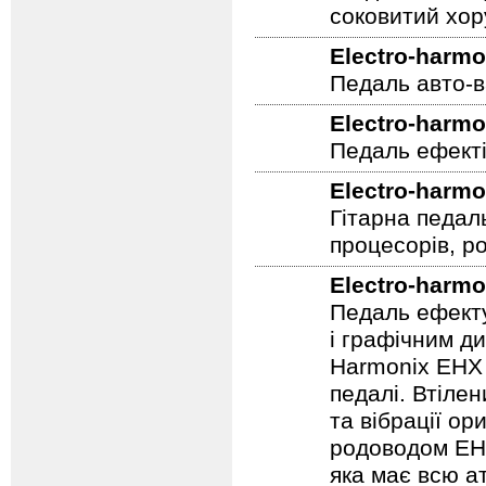
Theory 70-х р
завдяки своєм
соковитий хору
Electro-harmo
Педаль авто-в
Electro-harmo
Педаль ефекті
Electro-harmo
Гітарна педал
процесорів, р
Electro-harmo
Педаль ефекту
і графічним д
Harmonix EHX 
педалі. Втілен
та вібрації о