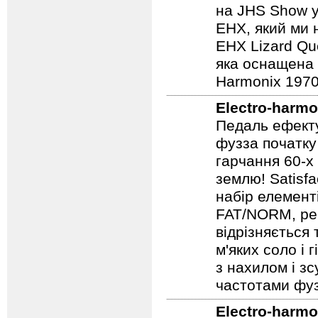
родоводом EHX
яка має всю а
на JHS Show у
EHX, який ми 
EHX Lizard Qu
яка оснащена р
Harmonix 1970
Electro-harmo
Педаль ефекту
фузза початку
гарчання 60-х
землю! Satisf
набір елемент
FAT/NORM, рег
відрізняється
м'яких соло і 
з нахилом і зс