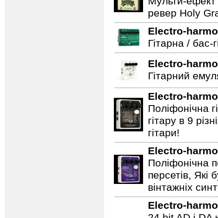
Мульти-ефект 
ревер Holy Gra
Electro-harmo
Гітарна / бас-
Electro-harmo
Гітарний емул
Electro-harmo
Поліфонічна 
гітару в 9 різ
гітари!
Electro-harmo
Поліфонічна п
персетів, Які 
вінтажніх синт
Electro-harmo
24 bit AD і D