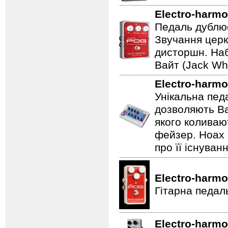
Electro-harmo
Педаль дублює
Звучання церк
дисторшн. Наб
Вайт (Jack Whi
Electro-harmo
Унікальна пед
дозволяють Ва
якого коливаю
фейзер. Hoax 
про її існуван
Electro-harmo
Гітарна педал
Electro-harmo