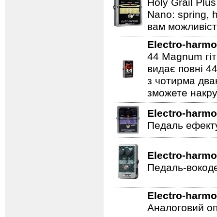
Holy Grail Plu
Nano: spring, 
вам можливіст
Electro-harmo
44 Magnum гіт
видає повні 44
з чотирма два
зможете накру
Electro-harmo
Педаль ефекту
Electro-harmo
Педаль-вокоде
Electro-harmo
Аналоговий оп