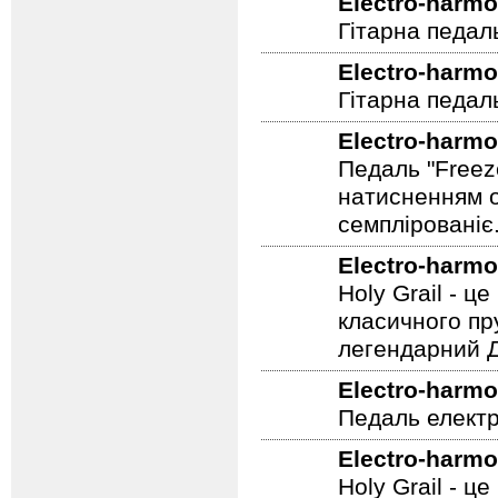
Electro-harmo
Гітарна педал
Electro-harmo
Гітарна педаль
Electro-harmo
Педаль "Freez
натисненням од
семплірованіє
Electro-harmo
Holy Grail - 
класичного пр
легендарний Ді
Electro-harmo
Педаль електр