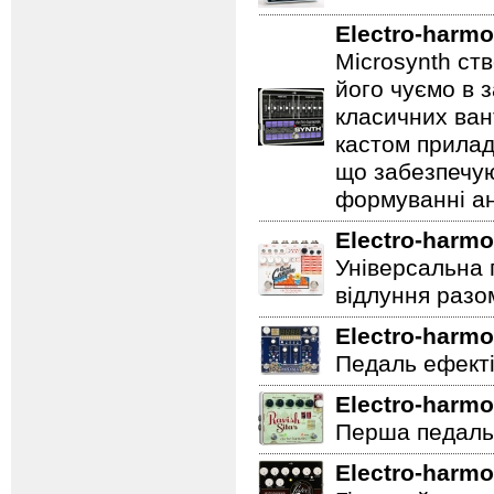
Electro-harmo
Microsynth ст
його чуємо в з
класичних ван
кастом прилад
що забезпечую
формуванні ан
Electro-harmo
Універсальна 
відлуння разо
Electro-harmo
Педаль ефектів
Electro-harmo
Перша педаль 
Electro-harmo