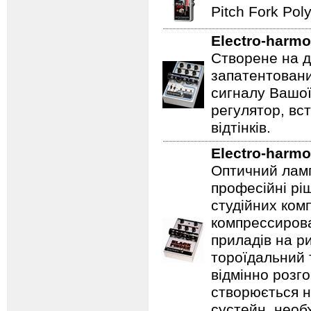
Pitch Fork Poly
Electro-harmo
Створене на д
запатентовани
сигналу Вашої
регулятор, вс
відтінків.
Electro-harmo
Оптичний ламп
професійні рі
студійних ком
компрессирова
приладів на ри
тороїдальний 
відмінно розг
створюється 
сустейн, необ