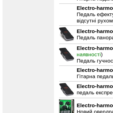
Electro-harmo
Гітарна педал
Electro-harmo
Педаль ефекту
відсутні рухо
Electro-harmo
Педаль панор
Electro-harmo
наявності
)
Педаль гучнос
Electro-harmo
Гітарна педал
Electro-harmo
педаль експре