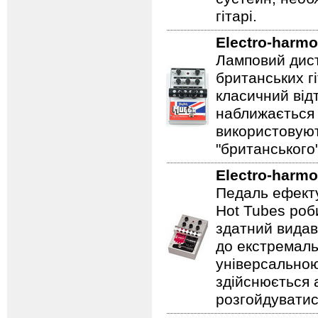
гітарі.
Electro-harmo
Ламповий дист
британських гі
класичний відт
наближається 
використовуют
"британського
Electro-harmo
Педаль ефекту
Hot Tubes роб
здатний видав
до екстремаль
універсальною
здійснюється
розгойдуватис