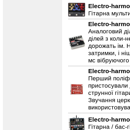
Electro-harmo
Гітарна мульт
Electro-harmo
Аналоговий ді
ділей з коли-
дорожать ім. 
затримки, і н
мс вібруючого 
Electro-harmo
Перший поліфо
пристосували 
струнної гітар
Звучання церк
використовува
Electro-harmo
Гітарна / бас-