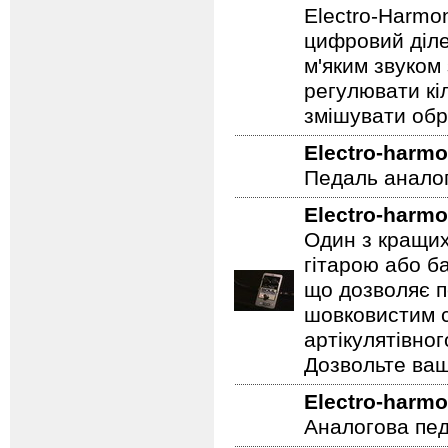
частотами фуз
Electro-harmo
Electro-Harmo
цифровий діле
м'яким звуком
регулювати кіл
змішувати обр
Electro-harmo
Педаль аналог
Electro-harmo
Один з кращих
гітарою або ба
що дозволяє п
шовковистим с
артікулятівног
Дозвольте ваш