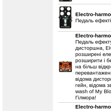
Electro-harmo
Педаль ефекті
Electro-harmo
Педаль ефекту
дисторшна, EH
розширені еле
розширити і б
на більш відкр
перевантаженн
відома дистор
гейн, відома 
wash of My Blo
Гілмора!
Electro-harmo