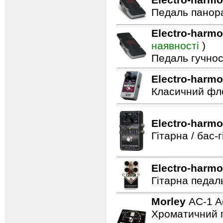
Electro-harmo
Педаль панор
Electro-harmo
наявності
)
Педаль гучнос
Electro-harmo
Класичний фле
Electro-harmo
Гітарна / бас
Electro-harmo
Гітарна педал
Morley
AC-1 A
Хроматичний п