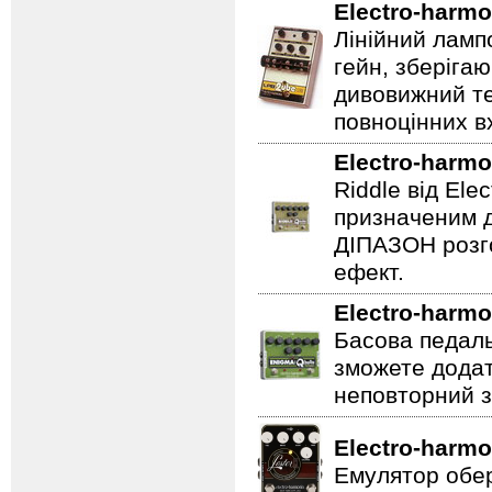
Electro-harmo
Лінійний ламп
гейн, зберігаю
дивовижний те
повноцінних вх
Electro-harmo
Riddle від Ele
призначеним д
ДІПАЗОН розго
ефект.
Electro-harmo
Басова педаль
зможете додат
неповторний з
Electro-harmo
Емулятор обер