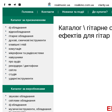
realmusic.ua
realkino.com.ua
clarity.ua
Головна
|
Контакти
|
Новини та події
|
Де купити?
Каталог за призначенням
Каталог
\
гітарне
dj обладнання
відеообладнання
ефектів для гітар
гітарне обладнання
духові, смичкові інструменти
клавішні і midi
комутація
мікрофони та радіосистеми
навушники
про аудіо
рекордери / диктофони
світло
студія
ударні інструменти
Каталог за виробниками
звукове обладнання
світлове обладнання
dj обладнання
E
музичні інструменти, обладнання