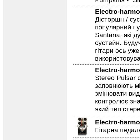
всесвітньо по
застосовував 
Pumpkins - "S
Electro-harmo
Дісторшн / су
популярний і у
Santana, які д
сустейн. Будуч
гітари ось уже
використовува
Electro-harmo
Stereo Pulsar
заповнюють мі
змінювати вид
контролює зна
який тип стер
Electro-harmo