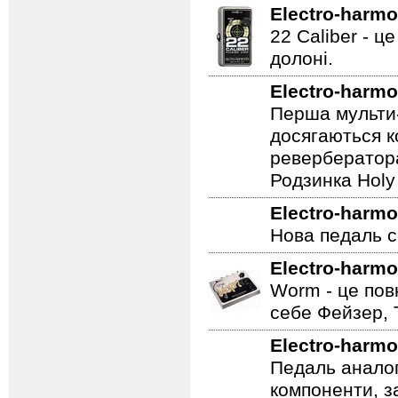
Electro-harmo
Аналогова педа
Electro-harmo
22 Caliber - ц
долоні.
Electro-harmo
Перша мульти-
досягаються к
ревербератора
Родзинка Holy 
Electro-harmo
Нова педаль се
Electro-harmo
Worm - це пов
себе Фейзер, 
Electro-harmo