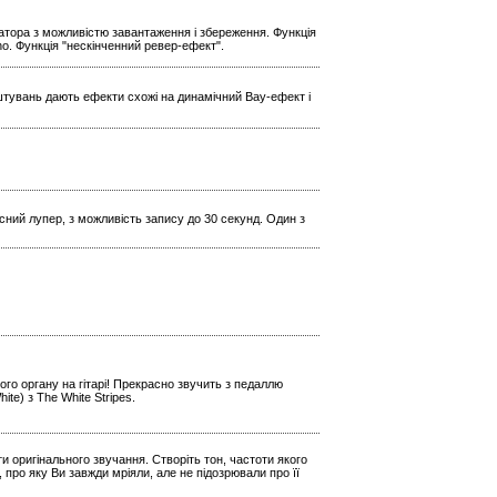
ратора з можливістю завантаження і збереження. Функція
Echo. Функція "нескінченний ревер-ефект".
штувань дають ефекти схожі на динамічний Вау-ефект і
кісний лупер, з можливість запису до 30 секунд. Один з
го органу на гітарі! Прекрасно звучить з педаллю
e) з The White Stripes.
и оригінального звучання. Створіть тон, частоти якого
 про яку Ви завжди мріяли, але не підозрювали про її