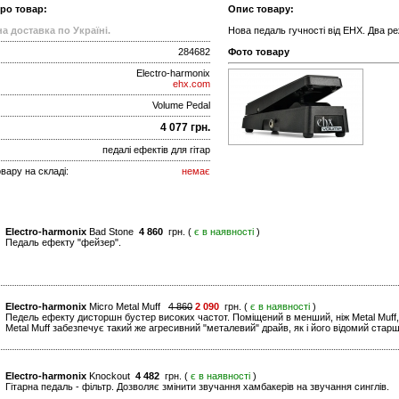
про товар:
Опис товару:
а доставка по Україні.
Нова педаль гучності від EHX. Два р
284682
Фото товару
Electro-harmonix
ehx.com
Volume Pedal
4 077 грн.
педалі ефектів для гітар
вару на складі:
немає
Electro-harmonix
Bad Stone
4 860
грн. (
є в наявності
)
Педаль ефекту "фейзер".
Electro-harmonix
Micro Metal Muff
4 860
2 090
грн. (
є в наявності
)
Педель ефекту дисторшн бустер високих частот. Поміщений в менший, ніж Metal Muff
Metal Muff забезпечує такий же агресивний "металевий" драйв, як і його відомий старш
Electro-harmonix
Knockout
4 482
грн. (
є в наявності
)
Гітарна педаль - фільтр. Дозволяє змінити звучання хамбакерів на звучання синглів.