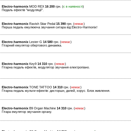
Electro-harmonix
MOD REX
16 200
грн. (
є в наявності
)
Педаль ефектів "модуляції".
Electro-harmonix
Ravish Sitar Pedal
15 390
грн. (
немає
)
Перша педаль емулююча звучання ситара від Electro-Harmonix!
Electro-harmonix
Lester-G
14 580
грн. (
немає
)
Гітарний емулятор обертового динаміка.
Electro-harmonix
Key9
14 310
грн. (
немає
)
Гітарна педаль ефектів, модулятор звучання електропіано.
Electro-harmonix
TONE TATTOO
14 310
грн. (
немає
)
Гітарна педаль мульти-ефектів: дисторшн, дилей, хорус. Блок живлення.
Electro-harmonix
B9 Organ Machine
14 310
грн. (
немає
)
Гітара емулятор звучання органу.