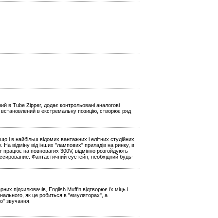
й в Tube Zipper, додає контрольовані аналогові
р, встановлений в екстремальну позицію, створює ряд
о і в найбільш відомих вантажних і елітних студійних
На відміну від інших "лампових" приладів на ринку, в
r працює на повновагих 300V, відмінно розгойдують
ссирование. Фантастичний сустейн, необхідний будь-
х підсилювачів, English Muff'n відтворює їх міць і
нального, як це робиться в "емуляторах", а
о" звучання.