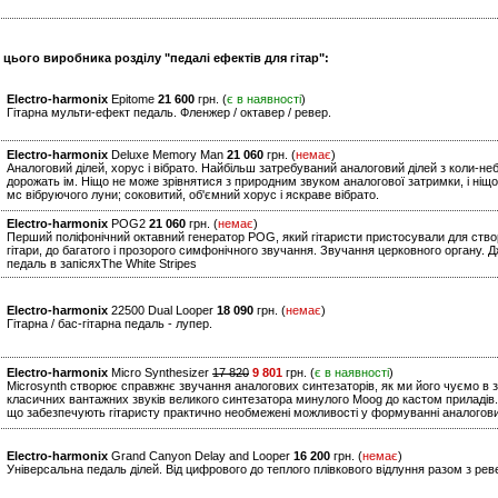
 цього виробника розділу "педалі ефектів для гітар":
Electro-harmonix
Epitome
21 600
грн. (
є в наявності
)
Гітарна мульти-ефект педаль. Фленжер / октавер / ревер.
Electro-harmonix
Deluxe Memory Man
21 060
грн. (
немає
)
Аналоговий ділей, хорус і вібрато. Найбільш затребуваний аналоговий ділей з коли-не
дорожать ім. Ніщо не може зрівнятися з природним звуком аналогової затримки, і ніщо
мс вібруючого луни; соковитий, об'ємний хорус і яскраве вібрато.
Electro-harmonix
POG2
21 060
грн. (
немає
)
Перший поліфонічний октавний генератор POG, який гітаристи пристосували для створ
гітари, до багатого і прозорого симфонічного звучання. Звучання церковного органу. 
педаль в запісяхThe White Stripes
Electro-harmonix
22500 Dual Looper
18 090
грн. (
немає
)
Гітарна / бас-гітарна педаль - лупер.
Electro-harmonix
Micro Synthesizer
17 820
9 801
грн. (
є в наявності
)
Microsynth створює справжнє звучання аналогових синтезаторів, як ми його чуємо в з
класичних вантажних звуків великого синтезатора минулого Moog до кастом приладів.
що забезпечують гітаристу практично необмежені можливості у формуванні аналогови
Electro-harmonix
Grand Canyon Delay and Looper
16 200
грн. (
немає
)
Універсальна педаль ділей. Від цифрового до теплого плівкового відлуння разом з рев