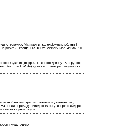
будь створених. Музиканти і колекціонери люблять і
 не робить її краще, ніж Deluxe Memory Man! Аж до 550
ення звуків від сюрреалістичного дзвону 18-струнної
Джек Вайт (Jack White) дуже часто використовував цю
аписах багатьох кращих світових музикантів, від
 На панель приладу виведені 10 регуляторів-фейдери,
х синтезаторних звуків.
ерсом і модуляцією!