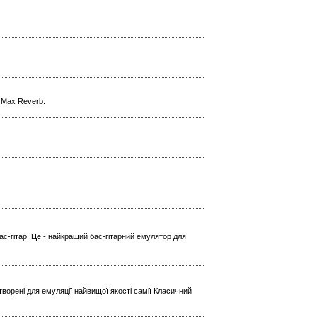
l Max Reverb.
ас-гітар. Це - найкращий бас-гітарний емулятор для
ворені для емуляції найвищої якості самії Класичний