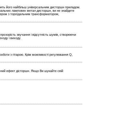
обить його найбільш універсальним дисторшн приладом.
ремальних лампових метал дисторшн, ви не знайдете
птером з тороїдальним трансформатором,
прозорість звучання і відсутність шумів, створюючи
входу і виходу.
роботи з гітарою. Крім можливості регулювання Q,
ьний ефект дісторшн. Якщо Ви шукайте свій