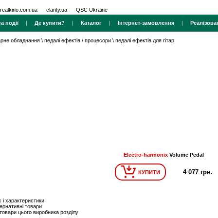
realkino.com.ua
clarity.ua
QSC Ukraine
а події
|
Де купити?
|
Каталог
|
Інтернет-замовлення
|
Реалізова
тарне обладнання
\
педалі ефектів / процесори
\
педалі ефектів для гітар
Electro-harmonix
Volume Pedal
4 077 грн.
КУПИТИ
 і характеристики
ернативні товари
 товари цього виробника розділу