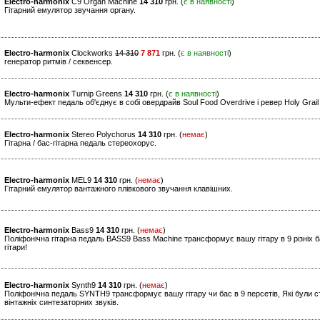
Electro-harmonix
C9 Organ Machine
14 310
грн. (
є в наявності
)
Гітарний емулятор звучання органу.
Electro-harmonix
Clockworks
14 310
7 871
грн. (
є в наявності
)
генератор ритмів / секвенсер.
Electro-harmonix
Turnip Greens
14 310
грн. (
є в наявності
)
Мульти-ефект педаль об'єднує в собі овердрайв Soul Food Overdrive і ревер Holy Grai
Electro-harmonix
Stereo Polychorus
14 310
грн. (
немає
)
Гітарна / бас-гітарна педаль стереохорус.
Electro-harmonix
MEL9
14 310
грн. (
немає
)
Гітарний емулятор вантажного плівкового звучання клавішних.
Electro-harmonix
Bass9
14 310
грн. (
немає
)
Поліфонічна гітарна педаль BASS9 Bass Machine трансформує вашу гітару в 9 різніх б
гітари!
Electro-harmonix
Synth9
14 310
грн. (
немає
)
Поліфонічна педаль SYNTH9 трансформує вашу гітару чи бас в 9 персетів, Які були ст
вінтажніх синтезаторних звуків.