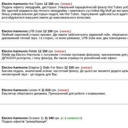
Electro-harmonix
Hot Tubes
12 150
грн. (
немає
)
Педаль ефекту овердрайв, дисторшн. Унікальний парацікліческій фільтр Hot Tubes р
Він здатний видавати від теплого овердрайву і лампового сустейна Big Muff до екст
більш універсальною дисторшн педалі, ніж Hot Tubes. Харчування здійснюється ада
розгойдуватися вакуумні лампи до максимального вольтажа.
Electro-harmonix
LPB-2ube
12 150
грн. (
немає
)
Лінійний ламповий стерео преамп. Дві лампи забезпечують відмінний гейн, зберігаючи 
дивовижний теплий звук. І в стерео, і в моно режимах, LPB-2ube має два повноцінних 
Electro-harmonix
Riddle
12 150
грн. (
немає
)
Riddle від Electro-Harmonix є потужним і точним груповим фільтром, призначеним для 
ДІПАЗОН розгортки, і типу фільтра, Ви також отримуєте різнобічний wah ефект.
Electro-harmonix
Enigma Q Balls For Bass
12 150
грн. (
немає
)
Басова педаль, аналоговий огинає частотний фільтр. До цього ви зможете додати щіл
неповторний звук - ця педаль для Вас.
Electro-harmonix
Lester-K
11 610
грн. (
немає
)
Емулятор обертового динаміка. Призначений для роботи з клавішними.
Electro-harmonix
Oceans 11
11 340
грн. (
є в наявності
)
Педаль ефектів "реверберація".