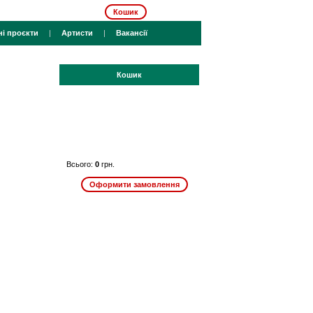
Кошик
ні проєкти
|
Артисти
|
Вакансії
Кошик
Всього:
0
грн.