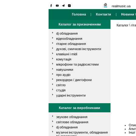
realmusic.ua
Головна
|
Контакти
|
Новини т
Каталог за призначенням
Каталог
\
гі
dj обладнання
відеообладнання
гітарне обладнання
духові, смичкові інструменти
клавішні і midi
комутація
мікрофони та радіосистеми
навушники
про аудіо
рекордери / диктофони
світло
студія
ударні інструменти
Каталог за виробниками
звукове обладнання
світлове обладнання
Опис
dj обладнання
Альт
Інші
музичні інструменти, обладнання