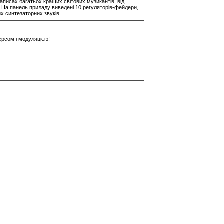
аписах багатьох кращих світових музикантів, від
 На панель приладу виведені 10 регуляторів-фейдери,
х синтезаторних звуків.
ерсом і модуляцією!