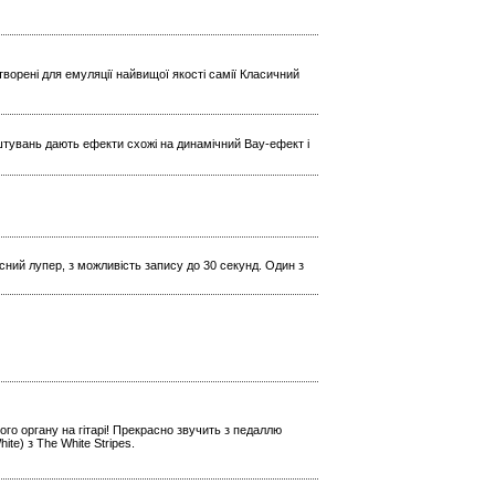
ворені для емуляції найвищої якості самії Класичний
штувань дають ефекти схожі на динамічний Вау-ефект і
кісний лупер, з можливість запису до 30 секунд. Один з
го органу на гітарі! Прекрасно звучить з педаллю
e) з The White Stripes.