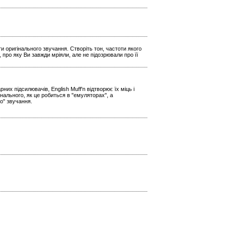
и оригінального звучання. Створіть тон, частоти якого
 про яку Ви завжди мріяли, але не підозрювали про її
х підсилювачів, English Muff'n відтворює їх міць і
нального, як це робиться в "емуляторах", а
о" звучання.