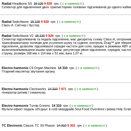
Radial
Headbone SS
15 120
9 828
грн. (
є в наявності
)
Селектор для підключення двох транзисторних головних підсилювачів до одного кабіне
Radial
Switchbone
15 120
9 828
грн. (
є в наявності
)
Class-A. Світчер / бустер.
Radial
Switchbone V2
15 120
9 828
грн. (
є в наявності
)
Селектор підсилювачів та педаль підсилення, має дискретну схему Class-A, оптронн
трансформаторну ізоляцію для усунення шуму та гудіння, контроль Drag™ для збереж
підсилення, дозволяє підсилювати середні частоти для соло, працює в режимах ABY а
включення/вимикання іншим пристроям, регулятори рівня підсилення, середніх часто
струму, розміри 168 мм x 114 мм x 51 мм, вага 1,07 кг.
Electro-harmonix
C9 Organ Machine
14 310
грн. (
є в наявності
)
Гітарний емулятор звучання органу.
Electro-harmonix
Clockworks
14 310
7 871
грн. (
є в наявності
)
генератор ритмів / секвенсер.
Electro-harmonix
Turnip Greens
14 310
грн. (
є в наявності
)
Мульти-ефект педаль об'єднує в собі овердрайв Soul Food Overdrive і ревер Holy Grai
TC Electronic
Classic TC XII Phaser
14 310
9 302
грн. (
є в наявності
)