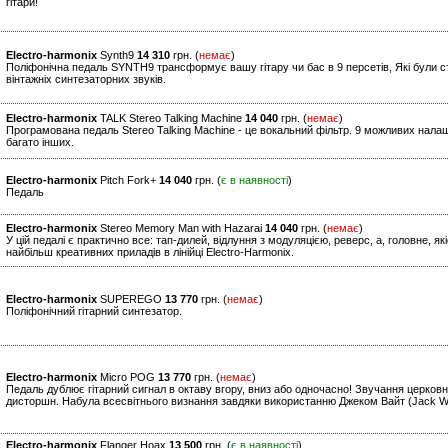
гітари!
Electro-harmonix
Synth9
14 310
грн. (
немає
)
Поліфонічна педаль SYNTH9 трансформує вашу гітару чи бас в 9 персетів, Які були ст
вінтажніх синтезаторних звуків.
Electro-harmonix
TALK Stereo Talking Machine
14 040
грн. (
немає
)
Програмована педаль Stereo Talking Machine - це вокальний фільтр. 9 можливих нала
багато інших.
Electro-harmonix
Pitch Fork+
14 040
грн. (
є в наявності
)
Педаль
Electro-harmonix
Stereo Memory Man with Hazarai
14 040
грн. (
немає
)
У цій педалі є практично все: тап-дилей, відлуння з модуляцією, реверс, а, головне, я
найбільш креативних приладів в лінійці Electro-Harmonix.
Electro-harmonix
SUPEREGO
13 770
грн. (
немає
)
Поліфонічний гітарний синтезатор.
Electro-harmonix
Micro POG
13 770
грн. (
немає
)
Педаль дублює гітарний сигнал в октаву вгору, вниз або одночасно! Звучання церковно
дисторшн. Набула всесвітнього визнання завдяки використанню Джеком Вайт (Jack Whit
Electro-harmonix
Flanger Hoax
13 500
грн. (
є в наявності
)