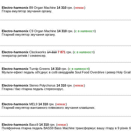
Electro-harmonix
B9 Organ Machine
14 310
грн. (
немає
)
Гітара емулятор звучання органу.
Electro-harmonix
C9 Organ Machine
14 310
грн. (
є в наявності
)
Гітарний емулятор звучання органу.
Electro-harmonix
Clockworks
14 310
7 871
грн. (
є в наявності
)
генератор ритмів / секвенсер.
Electro-harmonix
Turnip Greens
14 310
грн. (
є в наявності
)
Мульти-ефект педаль об'єднує в собі овердрайв Soul Food Overdrive і ревер Holy Grai
Electro-harmonix
Stereo Polychorus
14 310
грн. (
немає
)
Гітарна / бас-гітарна педаль стереохорус.
Electro-harmonix
MEL9
14 310
грн. (
немає
)
Гітарний емулятор вантажного плівкового звучання клавішних.
Electro-harmonix
Bass9
14 310
грн. (
немає
)
Поліфонічна гітарна педаль BASS9 Bass Machine трансформує вашу гітару в 9 різніх б