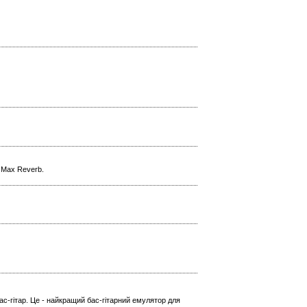
l Max Reverb.
ас-гітар. Це - найкращий бас-гітарний емулятор для