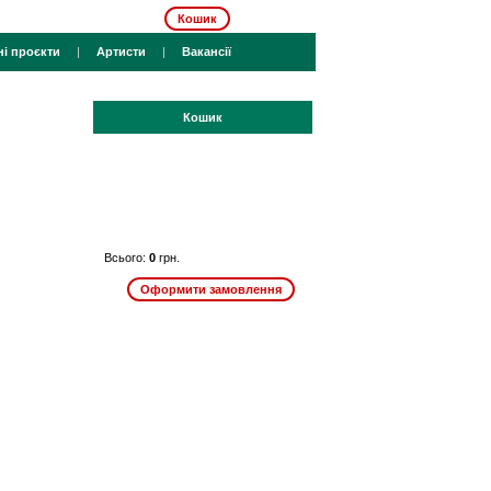
Кошик
ні проєкти
|
Артисти
|
Вакансії
Кошик
Всього:
0
грн.