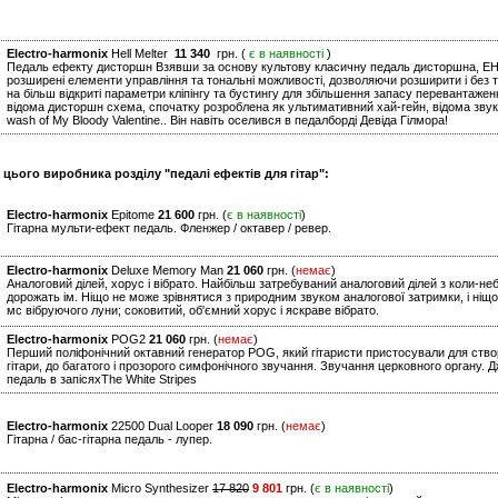
Electro-harmonix
Hell Melter
11 340
грн. (
є в наявності
)
Педаль ефекту дисторшн Взявши за основу культову класичну педаль дисторшна, EHX H
розширені елементи управління та тональні можливості, дозволяючи розширити і без т
на більш відкриті параметри кліпінгу та бустингу для збільшення запасу перевантажен
відома дисторшн схема, спочатку розроблена як ультимативний хай-гейн, відома зву
wash of My Bloody Valentine.. Він навіть оселився в педалборді Девіда Гілмора!
 цього виробника розділу "педалі ефектів для гітар":
Electro-harmonix
Epitome
21 600
грн. (
є в наявності
)
Гітарна мульти-ефект педаль. Фленжер / октавер / ревер.
Electro-harmonix
Deluxe Memory Man
21 060
грн. (
немає
)
Аналоговий ділей, хорус і вібрато. Найбільш затребуваний аналоговий ділей з коли-не
дорожать ім. Ніщо не може зрівнятися з природним звуком аналогової затримки, і ніщо
мс вібруючого луни; соковитий, об'ємний хорус і яскраве вібрато.
Electro-harmonix
POG2
21 060
грн. (
немає
)
Перший поліфонічний октавний генератор POG, який гітаристи пристосували для створ
гітари, до багатого і прозорого симфонічного звучання. Звучання церковного органу. 
педаль в запісяхThe White Stripes
Electro-harmonix
22500 Dual Looper
18 090
грн. (
немає
)
Гітарна / бас-гітарна педаль - лупер.
Electro-harmonix
Micro Synthesizer
17 820
9 801
грн. (
є в наявності
)