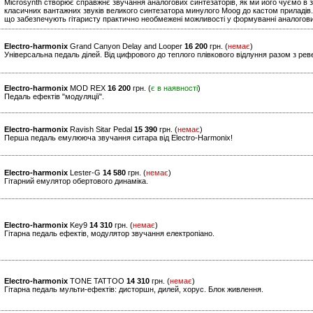
Microsynth створює справжнє звучання аналогових синтезаторів, як ми його чуємо в з
класичних вантажних звуків великого синтезатора минулого Moog до кастом приладів.
що забезпечують гітаристу практично необмежені можливості у формуванні аналогови
Electro-harmonix
Grand Canyon Delay and Looper
16 200
грн. (
немає
)
Універсальна педаль ділей. Від цифрового до теплого плівкового відлуння разом з рев
Electro-harmonix
MOD REX
16 200
грн. (
є в наявності
)
Педаль ефектів "модуляції".
Electro-harmonix
Ravish Sitar Pedal
15 390
грн. (
немає
)
Перша педаль емулююча звучання ситара від Electro-Harmonix!
Electro-harmonix
Lester-G
14 580
грн. (
немає
)
Гітарний емулятор обертового динаміка.
Electro-harmonix
Key9
14 310
грн. (
немає
)
Гітарна педаль ефектів, модулятор звучання електропіано.
Electro-harmonix
TONE TATTOO
14 310
грн. (
немає
)
Гітарна педаль мульти-ефектів: дисторшн, дилей, хорус. Блок живлення.