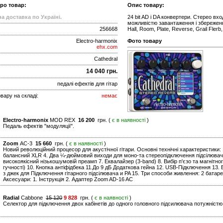
про товар:
Опис товару:
а доставка по Україні.
24 bit AD і DA конвертери. Стерео вх
можливістю завантаження і збереження
256668
Hall, Room, Plate, Reverse, Grail Fler
Electro-harmonix
Фото товару
ehx.com
Cathedral
14 040 грн.
педалі ефектів для гітар
вару на складі:
немає
Electro-harmonix
MOD REX
16 200
грн. (
є в наявності
)
Педаль ефектів "модуляції".
Zoom
AC-3
15 660
грн. (
є в наявності
)
Новий революційний процесор для акустічної гітари. Основні технічні характеристики: 1
балансний XLR 4. Два ¼-дюймовий виходи для моно-та стереопідключення підсілювачів,
високоякісний нізькошумовій преамп 7. Еквалайзер (3-band) 8. Вибір п'єзо та магнітног
гучності) 10. Кнопка антіфідбека 11.До 9 дБ Додаткова гейна 12. USB-Підключення 13
з джек для Підключення гітарного підсілювача и PA 15. Три способи живлення: 2 бата
Аксесуари: 1. Інструкція 2. Адаптер Zoom AD-16 AC
Radial
Cabbone
15 120
9 828
грн. (
є в наявності
)
Селектор для підключення двох кабінетів до одного головного підсилювача потужністю