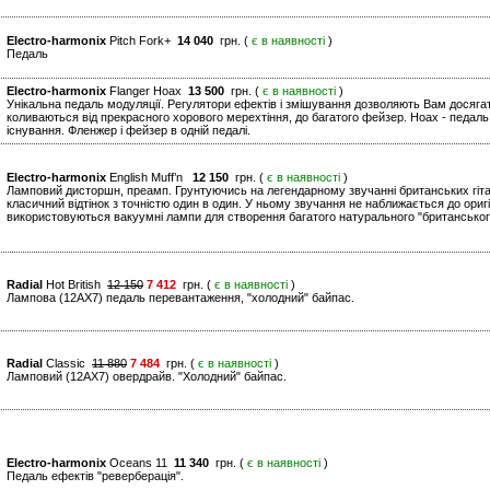
Electro-harmonix
Pitch Fork+
14 040
грн. (
є в наявності
)
Педаль
Electro-harmonix
Flanger Hoax
13 500
грн. (
є в наявності
)
Унікальна педаль модуляції. Регулятори ефектів і змішування дозволяють Вам досягат
коливаються від прекрасного хорового мерехтіння, до багатого фейзер. Hoax - педаль,
існування. Фленжер і фейзер в одній педалі.
Electro-harmonix
English Muff’n
12 150
грн. (
є в наявності
)
Ламповий дисторшн, преамп. Грунтуючись на легендарному звучанні британських гітарни
класичний відтінок з точністю один в один. У ньому звучання не наближається до оригі
використовуються вакуумні лампи для створення багатого натурального "британськог
Radial
Hot British
12 150
7 412
грн. (
є в наявності
)
Лампова (12AХ7) педаль перевантаження, "холодний" байпас.
Radial
Classic
11 880
7 484
грн. (
є в наявності
)
Ламповий (12AX7) овердрайв. "Холодний" байпас.
Electro-harmonix
Oceans 11
11 340
грн. (
є в наявності
)
Педаль ефектів "реверберація".