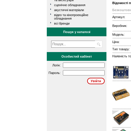
та аксесуари
Відомості 
сценічне обладнання
акустичні матеріали
Безкоштовн
відео та кінопроекційне
Артикул:
обладнання
всі бренди
Виробник:
Пошук у каталозі
Модель:
Ціна:
Тип товару:
Наявність то
Особистий кабінет
Логін:
Пароль: