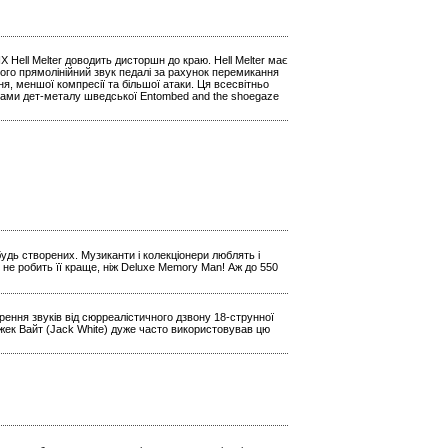
ell Melter доводить дисторшн до краю. Hell Melter має
ого прямолінійний звук педалі за рахунок перемикання
ня, меншої компресії та більшої атаки. Ця всесвітньо
ками дет-металу шведської Entombed and the shoegaze
будь створених. Музиканти і колекціонери люблять і
 не робить її краще, ніж Deluxe Memory Man! Аж до 550
ення звуків від сюрреалістичного дзвону 18-струнної
Джек Вайт (Jack White) дуже часто використовував цю