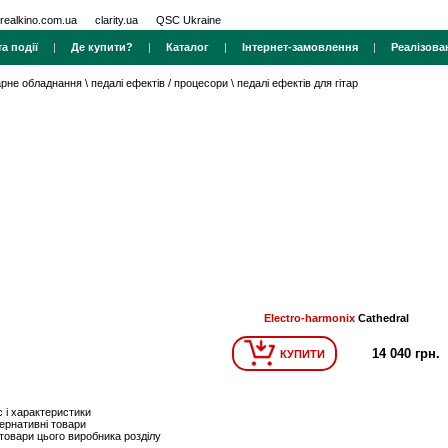
realkino.com.ua
clarity.ua
QSC Ukraine
а події
|
Де купити?
|
Каталог
|
Інтернет-замовлення
|
Реалізова
тарне обладнання
\
педалі ефектів / процесори
\
педалі ефектів для гітар
Electro-harmonix
Cathedral
14 040 грн.
КУПИТИ
 і характеристики
ернативні товари
 товари цього виробника розділу