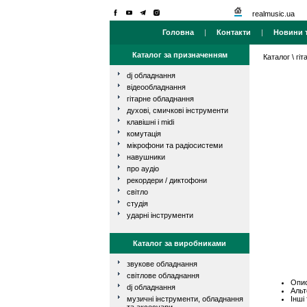
realmusic.ua
Головна
|
Контакти
|
Новини т
Каталог за призначенням
Каталог
\
гі
dj обладнання
відеообладнання
гітарне обладнання
духові, смичкові інструменти
клавішні і midi
комутація
мікрофони та радіосистеми
навушники
про аудіо
рекордери / диктофони
світло
студія
ударні інструменти
Каталог за виробниками
звукове обладнання
світлове обладнання
Опис
dj обладнання
Альт
Інші
музичні інструменти, обладнання