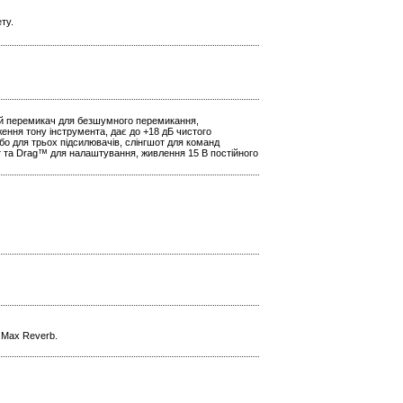
ту.
ий перемикач для безшумного перемикання,
ення тону інструмента, дає до +18 дБ чистого
бо для трьох підсилювачів, слінгшот для команд
т та Drag™ для налаштування, живлення 15 В постійного
l Max Reverb.