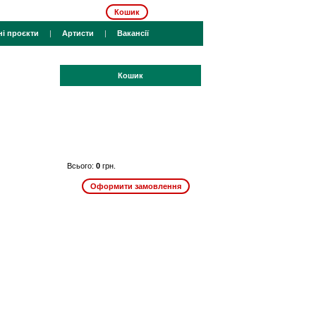
Кошик
ні проєкти
|
Артисти
|
Вакансії
Кошик
Всього:
0
грн.