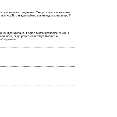
и оригінального звучання. Створіть тон, частоти якого
 про яку Ви завжди мріяли, але не підозрювали про її
х підсилювачів, English Muff'n відтворює їх міць і
нального, як це робиться в "емуляторах", а
о" звучання.