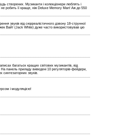
будь створених. Музиканти і колекціонери люблять і
 не робить її краще, ніж Deluxe Memory Man! Аж до 550
ення звуків від сюрреалістичного дзвону 18-струнної
Джек Вайт (Jack White) дуже часто використовував цю
аписах багатьох кращих світових музикантів, від
 На панель приладу виведені 10 регуляторів-фейдери,
х синтезаторних звуків.
ерсом і модуляцією!