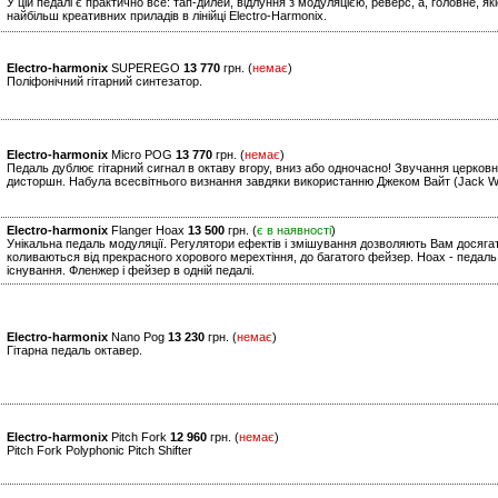
У цій педалі є практично все: тап-дилей, відлуння з модуляцією, реверс, а, головне, я
найбільш креативних приладів в лінійці Electro-Harmonix.
Electro-harmonix
SUPEREGO
13 770
грн. (
немає
)
Поліфонічний гітарний синтезатор.
Electro-harmonix
Micro POG
13 770
грн. (
немає
)
Педаль дублює гітарний сигнал в октаву вгору, вниз або одночасно! Звучання церковно
дисторшн. Набула всесвітнього визнання завдяки використанню Джеком Вайт (Jack Whit
Electro-harmonix
Flanger Hoax
13 500
грн. (
є в наявності
)
Унікальна педаль модуляції. Регулятори ефектів і змішування дозволяють Вам досягат
коливаються від прекрасного хорового мерехтіння, до багатого фейзер. Hoax - педаль,
існування. Фленжер і фейзер в одній педалі.
Electro-harmonix
Nano Pog
13 230
грн. (
немає
)
Гітарна педаль октавер.
Electro-harmonix
Pitch Fork
12 960
грн. (
немає
)
Pitch Fork Polyphonic Pitch Shifter