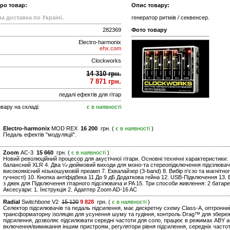
про товар:
Опис товару:
а доставка по Україні.
генератор ритмів / секвенсер.
282369
Фото товару
Electro-harmonix
ehx.com
Clockworks
14 310 грн.
7 871 грн.
педалі ефектів для гітар
вару на складі:
є в наявності
Electro-harmonix
MOD REX
16 200
грн. (
є в наявності
)
Педаль ефектів "модуляції".
Zoom
AC-3
15 660
грн. (
є в наявності
)
Новий революційний процесор для акустічної гітари. Основні технічні характеристики: 1
балансний XLR 4. Два ¼-дюймовий виходи для моно-та стереопідключення підсілювачів,
високоякісний нізькошумовій преамп 7. Еквалайзер (3-band) 8. Вибір п'єзо та магнітног
гучності) 10. Кнопка антіфідбека 11.До 9 дБ Додаткова гейна 12. USB-Підключення 13
з джек для Підключення гітарного підсілювача и PA 15. Три способи живлення: 2 бата
Аксесуари: 1. Інструкція 2. Адаптер Zoom AD-16 AC
Radial
Switchbone V2
15 120
9 828
грн. (
є в наявності
)
Селектор підсилювачів та педаль підсилення, має дискретну схему Class-A, оптронн
трансформаторну ізоляцію для усунення шуму та гудіння, контроль Drag™ для збереж
підсилення, дозволяє підсилювати середні частоти для соло, працює в режимах ABY а
включення/вимикання іншим пристроям, регулятори рівня підсилення, середніх часто