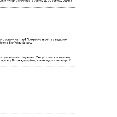
кісний лупер, з можливість запису до 30 секунд. Один з
го органу на гітарі! Прекрасно звучить з педаллю
e) з The White Stripes.
и оригінального звучання. Створіть тон, частоти якого
 про яку Ви завжди мріяли, але не підозрювали про її