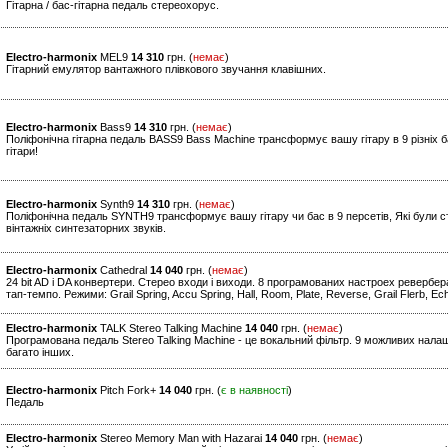
Гітарна / бас-гітарна педаль стереохорус.
Electro-harmonix
MEL9
14 310
грн. (
немає
)
Гітарний емулятор вантажного плівкового звучання клавішних.
Electro-harmonix
Bass9
14 310
грн. (
немає
)
Поліфонічна гітарна педаль BASS9 Bass Machine трансформує вашу гітару в 9 різніх б
гітари!
Electro-harmonix
Synth9
14 310
грн. (
немає
)
Поліфонічна педаль SYNTH9 трансформує вашу гітару чи бас в 9 персетів, Які були ст
вінтажніх синтезаторних звуків.
Electro-harmonix
Cathedral
14 040
грн. (
немає
)
24 bit AD і DA конвертери. Стерео входи і виходи. 8 програмованих настроех ревербе
тап-темпо. Режими: Grail Spring, Accu Spring, Hall, Room, Plate, Reverse, Grail Flerb, 
Electro-harmonix
TALK Stereo Talking Machine
14 040
грн. (
немає
)
Програмована педаль Stereo Talking Machine - це вокальний фільтр. 9 можливих нала
багато інших.
Electro-harmonix
Pitch Fork+
14 040
грн. (
є в наявності
)
Педаль
Electro-harmonix
Stereo Memory Man with Hazarai
14 040
грн. (
немає
)