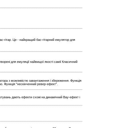
ас-гітар. Це - найкращий бас-гітарний емулятор для
ворені для емуляції найвищої якості самії Класичний
ратора з можливістю завантаження і збереження. Функція
Echo. Функція "нескінченний ревер-ефект".
штувань дають ефекти схожі на динамічний Вау-ефект і