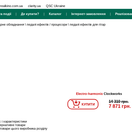
realkino.com.ua
clarity.ua
QSC Ukraine
а події
|
Де купити?
|
Каталог
|
Інтернет-замовлення
|
Реалізова
тарне обладнання
\
педалі ефектів / процесори
\
педалі ефектів для гітар
Electro-harmonix
Clockworks
14 310 грн.
КУПИТИ
7 871 грн.
 і характеристики
ернативні товари
 товари цього виробника розділу