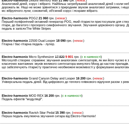
Electro-harmonix
Deluxe Memory Man
21 060
грн. (
немає
)
Аналоговий ділей, хорус і вібрато. Найбільш затребуваний аналоговий ділей з коли-не
дорожать ім. Ніщо не може зрівнятися з природним звуком аналогової затримки, і ніщо
мс вібруючого луни; соковитий, об'ємний хорус і яскраве вібрато.
Electro-harmonix
POG2
21 060
грн. (
немає
)
Перший поліфонічний октавний генератор POG, який гітаристи пристосували для створ
гітари, до багатого і прозорого симфонічного звучання. Звучання церковного органу. 
педаль в запісяхThe White Stripes
Electro-harmonix
22500 Dual Looper
18 090
грн. (
немає
)
Гітарна / бас-гітарна педаль - лупер.
Electro-harmonix
Micro Synthesizer
17 820
9 801
грн. (
є в наявності
)
Microsynth створює справжнє звучання аналогових синтезаторів, як ми його чуємо в з
класичних вантажних звуків великого синтезатора минулого Moog до кастом приладів.
що забезпечують гітаристу практично необмежені можливості у формуванні аналогови
Electro-harmonix
Grand Canyon Delay and Looper
16 200
грн. (
немає
)
Універсальна педаль ділей. Від цифрового до теплого плівкового відлуння разом з рев
Electro-harmonix
MOD REX
16 200
грн. (
є в наявності
)
Педаль ефектів "модуляції".
Electro-harmonix
Ravish Sitar Pedal
15 390
грн. (
немає
)
Перша педаль емулююча звучання ситара від Electro-Harmonix!