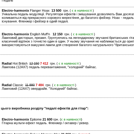
Педаль
Electro-harmonix
Flanger Hoax
13 500
грн. (
є в наявності
)
Унікальна педаль модуляції. Регулятори ефектів і змішування дозволяють Вам досягат
коливаються від прекрасного хорового мерехтіння, до багатого фейзер. Hoax - педаль,
існування. Фленжер і фейзер в одній педалі.
Electro-harmonix
English Muff’n
12 150
грн. (
є в наявності
)
Ламповий дисторшн, преамп. Грунтуючись на легендарному звучанні британських гітарни
класичний відтінок з точністю один в один. У ньому звучання не наближається до оригі
використовуються вакуумні лампи для створення багатого натурального "британськог
Radial
Hot British
12 150
7 412
грн. (
є в наявності
)
Лампова (12AХ7) педаль перевантаження, "холодний" байпас.
Radial
Classic
11 880
7 484
грн. (
є в наявності
)
Ламповий (12AX7) овердрайв. "Холодний" байпас.
 цього виробника розділу "педалі ефектів для гітар":
Electro-harmonix
Epitome
21 600
грн. (
є в наявності
)
Гітарна мульти-ефект педаль. Фленжер / октавер / ревер.