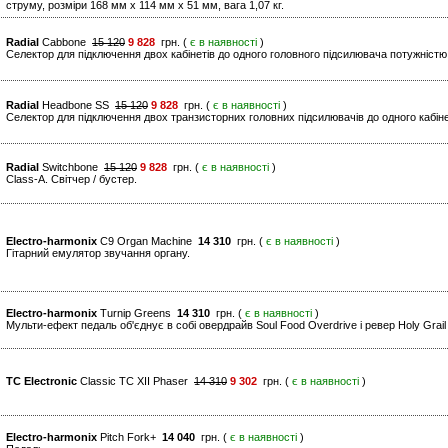
струму, розміри 168 мм x 114 мм x 51 мм, вага 1,07 кг.
Radial
Cabbone
15 120
9 828
грн. (
є в наявності
)
Селектор для підключення двох кабінетів до одного головного підсилювача потужністю
Radial
Headbone SS
15 120
9 828
грн. (
є в наявності
)
Селектор для підключення двох транзисторних головних підсилювачів до одного кабіне
Radial
Switchbone
15 120
9 828
грн. (
є в наявності
)
Class-A. Світчер / бустер.
Electro-harmonix
C9 Organ Machine
14 310
грн. (
є в наявності
)
Гітарний емулятор звучання органу.
Electro-harmonix
Turnip Greens
14 310
грн. (
є в наявності
)
Мульти-ефект педаль об'єднує в собі овердрайв Soul Food Overdrive і ревер Holy Grai
TC Electronic
Classic TC XII Phaser
14 310
9 302
грн. (
є в наявності
)
Electro-harmonix
Pitch Fork+
14 040
грн. (
є в наявності
)