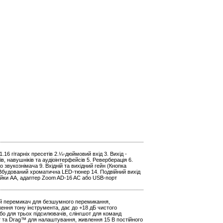
.16 гітарніх пресетів 2.¼-дюймовий вхід 3. Вихід -
 навушніків та аудіоінтерфейсів 5. Реверберація 6.
о звукознімача 9. Вхідній та вихідний гейн (Кнопка
. Вбудований хроматична LED-тюнер 14. Подвійний вихід
рейки АА, адаптер Zoom AD-16 AC або USB-порт
ий перемикач для безшумного перемикання,
ення тону інструмента, дає до +18 дБ чистого
бо для трьох підсилювачів, слінгшот для команд
т та Drag™ для налаштування, живлення 15 В постійного