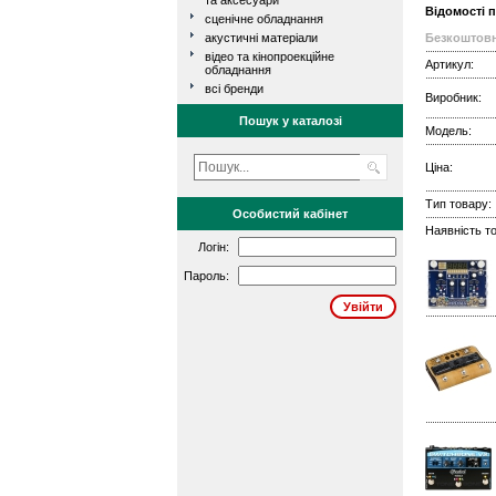
та аксесуари
Відомості 
сценічне обладнання
акустичні матеріали
Безкоштовн
відео та кінопроекційне
Артикул:
обладнання
всі бренди
Виробник:
Пошук у каталозі
Модель:
Ціна:
Тип товару:
Особистий кабінет
Наявність то
Логін:
Пароль: