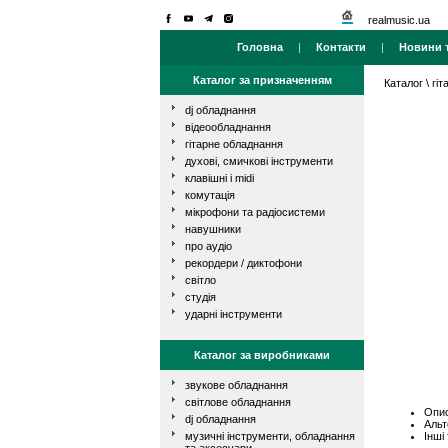
realmusic.ua
Головна
|
Контакти
|
Новини т
Каталог за призначенням
Каталог
\
гі
dj обладнання
відеообладнання
гітарне обладнання
духові, смичкові інструменти
клавішні і midi
комутація
мікрофони та радіосистеми
навушники
про аудіо
рекордери / диктофони
світло
студія
ударні інструменти
Каталог за виробниками
звукове обладнання
світлове обладнання
Опис
dj обладнання
Альт
Інші
музичні інструменти, обладнання