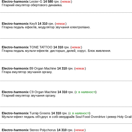
Electro-harmonix
Lester-G
14 580
грн. (
немає
)
Гітарний емулятор обертового динаміка.
Electro-harmonix
Key9
14 310
грн. (
немає
)
Гітарна педаль ефектів, модулятор звучання електропіано.
Electro-harmonix
TONE TATTOO
14 310
грн. (
немає
)
Гітарна педаль мульти-ефектів: дисторшн, дилей, хорус. Блок живлення.
Electro-harmonix
B9 Organ Machine
14 310
грн. (
немає
)
Гітара емулятор звучання органу.
Electro-harmonix
C9 Organ Machine
14 310
грн. (
є в наявності
)
Гітарний емулятор звучання органу.
Electro-harmonix
Turnip Greens
14 310
грн. (
є в наявності
)
Мульти-ефект педаль об'єднує в собі овердрайв Soul Food Overdrive і ревер Holy Grai
Electro-harmonix
Stereo Polychorus
14 310
грн. (
немає
)