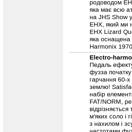
педалі. Втілен
та вібрації о
родоводом EHX
яка має всю а
на JHS Show у
EHX, який ми 
EHX Lizard Qu
яка оснащена р
Harmonix 1970
Electro-harmo
Педаль ефекту
фузза початку
гарчання 60-х
землю! Satisf
набір елемент
FAT/NORM, рег
відрізняється