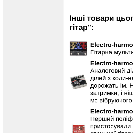
Інші товари цьо
гітар":
Electro-harmo
Гітарна мульт
Electro-harmo
Аналоговий ді
ділей з коли-
дорожать ім. 
затримки, і н
мс вібруючого 
Electro-harmo
Перший поліфо
пристосували 