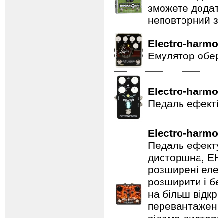
зможете додат
неповторний з
Electro-harmo
Емулятор обер
Electro-harmo
Педаль ефекті
Electro-harmo
Педаль ефекту
дисторшна, EH
розширені еле
розширити і б
на більш відкр
перевантаженн