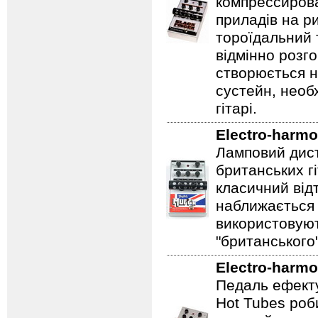
компрессирова
приладів на ри
тороїдальний 
відмінно розг
створюється 
сустейн, необ
гітарі.
Electro-harmo
Ламповий дист
британських гі
класичний відт
наближається 
використовуют
"британського
Electro-harmo
Педаль ефекту
Hot Tubes роб