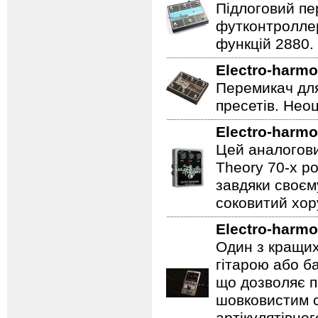
Підлоговий пер
футконтроллер
функцій 2880.
Electro-harmo
Перемикач для
пресетів. Неоц
Electro-harmo
Цей аналогови
Theory 70-х р
завдяки своєм
соковитий хору
Electro-harmo
Один з кращих
гітарою або ба
що дозволяє п
шовковистим с