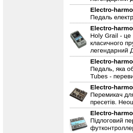
Holy Grail - 
класичного пр
легендарний Ді
Electro-harmo
Педаль електр
Electro-harmo
Holy Grail - 
класичного пр
легендарний Ді
Electro-harmo
Педаль, яка о
Tubes - перев
Electro-harmo
Перемикач для
пресетів. Неоц
Electro-harmo