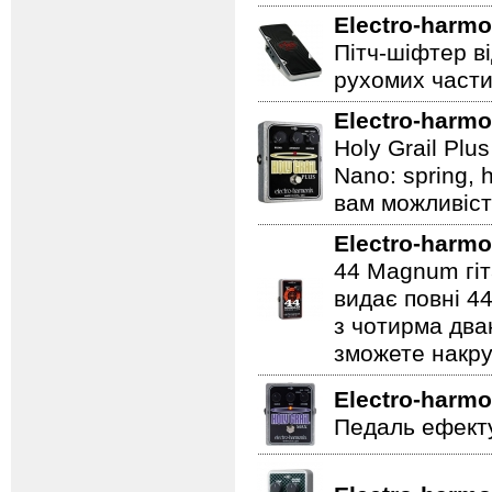
Electro-harmo
Пітч-шіфтер ві
рухомих части
Electro-harmo
Holy Grail Plu
Nano: spring, 
вам можливіст
Electro-harmo
44 Magnum гіт
видає повні 44
з чотирма два
зможете накру
Electro-harmo
Педаль ефекту