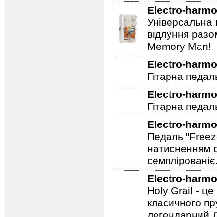
Electro-harmo
Універсальна 
відлуння разо
Memory Man!
Electro-harmo
Гітарна педал
Electro-harmo
Гітарна педаль
Electro-harmo
Педаль "Freez
натисненням од
семплірованіє
Electro-harmo