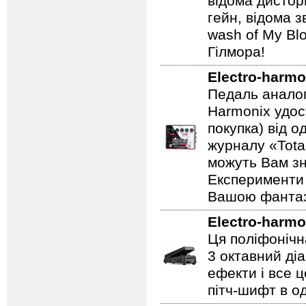
відома дистор
гейн, відома 
wash of My Blo
Гілмора!
Electro-harmo
Педаль аналог
Harmonix удос
покупка) від 
журналу «Total
можуть Вам зн
Експерименти 
Вашою фантазі
Electro-harmo
Ця поліфонічна
3 октавний ді
ефекти і все 
пітч-шифт в од