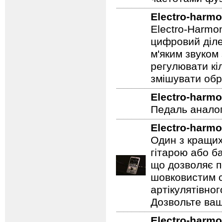
м'яких соло і 
з нахилом і зс
частотами фуз
Electro-harmo
Electro-Harmo
цифровий діле
м'яким звуком
регулювати кіл
змішувати обр
Electro-harmo
Педаль аналог
Electro-harmo
Один з кращих
гітарою або ба
що дозволяє п
шовковистим с
артікулятівног