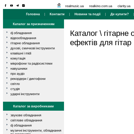
realmusic.ua
realkino.com.ua
clarity.ua
Головна
|
Контакти
|
Новини та події
|
Де купити?
Каталог за призначенням
Каталог
\
гітарне
dj обладнання
відеообладнання
ефектів для гітар
гітарне обладнання
духові, смичкові інструменти
клавішні і midi
комутація
мікрофони та радіосистеми
навушники
про аудіо
рекордери / диктофони
світло
студія
ударні інструменти
Каталог за виробниками
звукове обладнання
світлове обладнання
dj обладнання
музичні інструменти, обладнання