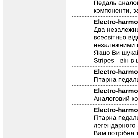
себе Фейзер, 
Electro-harmo
Педаль аналог
компоненти, з
Electro-harmo
Два незалежни
всесвітньо ві
незалежними н
Якщо Ви шукай
Stripes - він в 
Electro-harmo
Гітарна педал
Electro-harmo
Аналоговий ко
Electro-harmo
Гітарна педал