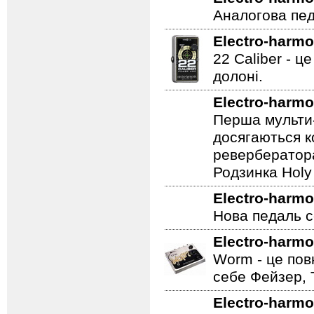
Дозвольте ваш
Electro-harmo
Аналогова педа
Electro-harmo
22 Caliber - ц
долоні.
Electro-harmo
Перша мульти-
досягаються к
ревербератора
Родзинка Holy 
Electro-harmo
Нова педаль се
Electro-harmo
Worm - це пов