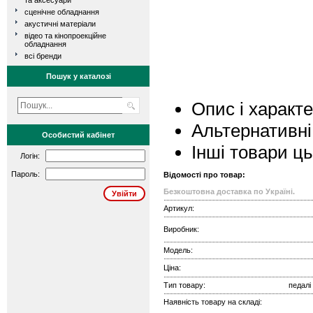
та аксесуари
сценічне обладнання
акустичні матеріали
відео та кінопроекційне
обладнання
всі бренди
Пошук у каталозі
Опис і характ
Альтернативні
Особистий кабінет
Інші товари ц
Логін:
Пароль:
Відомості про товар:
Безкоштовна доставка по Україні.
Артикул:
Виробник:
Модель:
Ціна:
Тип товару:
педалі
Наявність товару на складі: