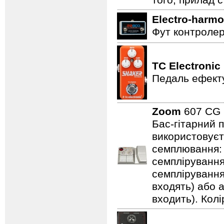
того, прилад 
Electro-harmo
Фут контролер
TC Electronic
Педаль ефекту
Zoom
607 C
Бас-гітарний 
використовуєт
семплювання: 3
семплірування,
семплірування
входять) або 
входить). Колі