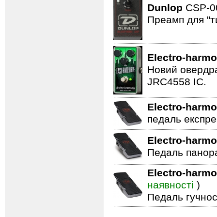
Dunlop
CSP-
Преамп для "т
Electro-harmo
Новий овердра
JRC4558 IC.
Electro-harmo
педаль експре
Electro-harmo
Педаль панор
Electro-harmo
наявності
)
Педаль гучнос