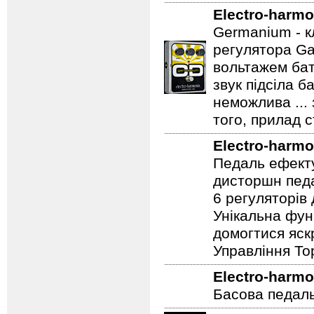
легендарного 
Вам потрібна т
Electro-harmo
Germanium - к
регулятора Ga
вольтажем бат
звук підсіла б
неможлива ...
того, прилад 
Electro-harmo
Педаль ефекту
дисторшн педа
6 регуляторів
Унікальна фун
домогтися яскр
Управління To