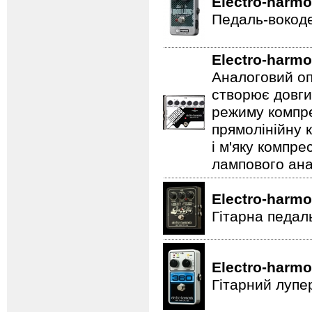
Electro-harmo
Педаль-вокоде
Electro-harmo
Аналоговий оп
створює довги
режиму компре
прямолінійну 
і м'яку компре
лампового ана
Electro-harmo
Гітарна педал
Electro-harmo
Гітарний лупе