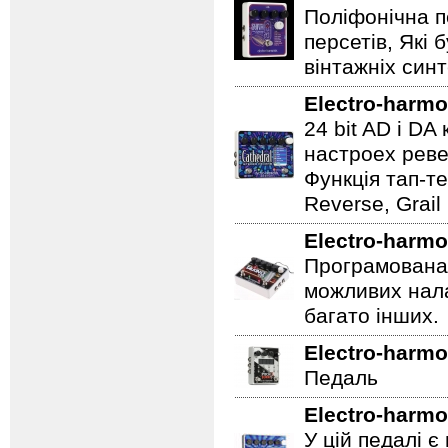
Поліфонічна п
персетів, Які 
вінтажніх синт
Electro-harmo
24 bit AD і D
настроех реве
Функція тап-те
Reverse, Grail
Electro-harmo
Програмована 
можливих нала
багато інших.
Electro-harmo
Педаль
Electro-harmo
У цій педалі є