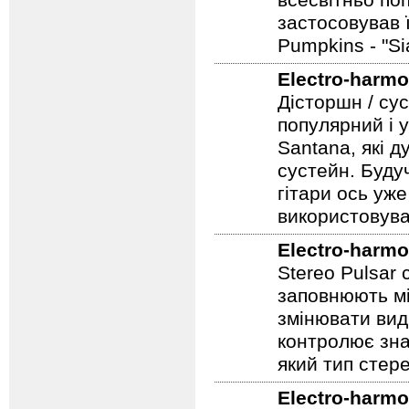
Electro-harmo
Педаль фузз-о
всесвітньо по
застосовував 
Pumpkins - "S
Electro-harmo
Дісторшн / су
популярний і у
Santana, які д
сустейн. Будуч
гітари ось уже
використовува
Electro-harmo
Stereo Pulsar
заповнюють мі
змінювати вид
контролює зна