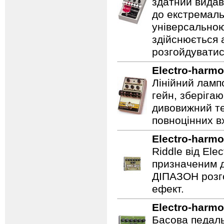
здатний видав
до екстремаль
універсальною
здійснюється
розгойдуватис
Electro-harmo
Лінійний ламп
гейн, зберігаю
дивовижний те
повноцінних вх
Electro-harmo
Riddle від Ele
призначеним д
ДІПАЗОН розго
ефект.
Electro-harmo
Басова педаль