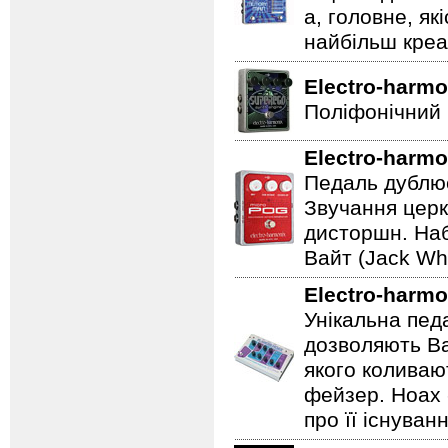
а, головне, як
найбільш креат
Electro-harmo
Поліфонічний 
Electro-harmo
Педаль дублює
Звучання церк
дисторшн. Наб
Вайт (Jack Whi
Electro-harmo
Унікальна пед
дозволяють Ва
якого коливаю
фейзер. Hoax 
про її існуван