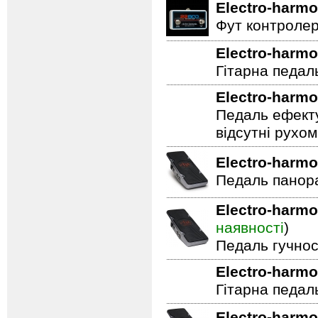
Electro-harmo
Басова педал
Electro-harmo
Фут контролер
Electro-harmo
Гітарна педал
Electro-harmo
Педаль ефекту
відсутні рухо
Electro-harmo
Педаль панор
Electro-harmo
наявності
)
Педаль гучнос
Electro-harmo