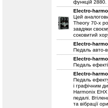
Підлоговий пер
футконтроллер
функцій 2880.
Electro-harmo
Цей аналогови
Theory 70-х р
завдяки своєм
соковитий хору
Electro-harmo
Педаль авто-в
Electro-harmo
Педаль ефекті
Electro-harmo
Педаль ефекту
і графічним д
Harmonix EHX 