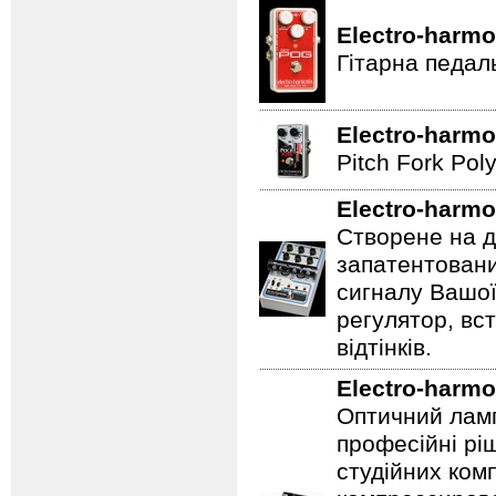
Electro-harmo
Гітарна педал
Electro-harmo
Pitch Fork Poly
Electro-harmo
Створене на д
запатентовани
сигналу Вашої
регулятор, вс
відтінків.
Electro-harmo
Оптичний ламп
професійні рі
студійних ком