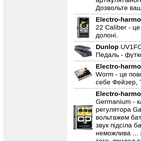
артікулятівног
Дозвольте ваш
Electro-harmo
22 Caliber - ц
долоні.
Dunlop
UV1F
Педаль - футк
Electro-harmo
Worm - це пов
себе Фейзер, 
Electro-harmo
Germanium - к
регулятора Ga
вольтажем бат
звук підсіла б
неможлива ...