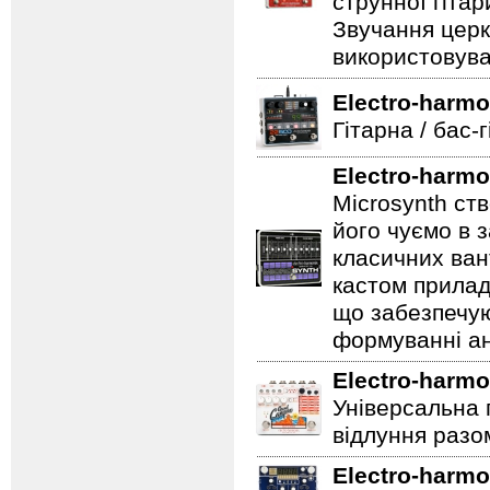
струнної гітар
Звучання церк
використовува
Electro-harmo
Гітарна / бас-
Electro-harmo
Microsynth ст
його чуємо в з
класичних ван
кастом прилад
що забезпечую
формуванні ан
Electro-harmo
Універсальна 
відлуння разо
Electro-harmo