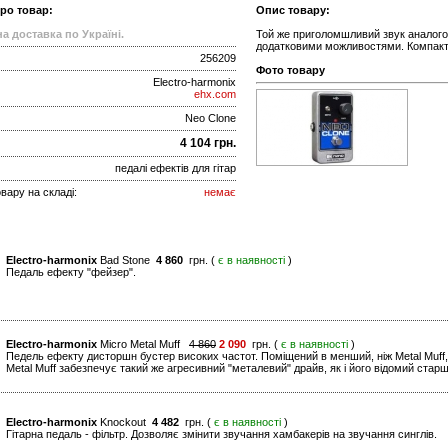
про товар:
Опис товару:
а доставка по Україні.
Той же приголомшливий звук аналогов
додатковими можливостями. Компактн
256209
Фото товару
Electro-harmonix
ehx.com
Neo Clone
4 104 грн.
педалі ефектів для гітар
вару на складі:
немає
Electro-harmonix
Bad Stone
4 860
грн. (
є в наявності
)
Педаль ефекту "фейзер".
Electro-harmonix
Micro Metal Muff
4 860
2 090
грн. (
є в наявності
)
Педель ефекту дисторшн бустер високих частот. Поміщений в менший, ніж Metal Muff
Metal Muff забезпечує такий же агресивний "металевий" драйв, як і його відомий старш
Electro-harmonix
Knockout
4 482
грн. (
є в наявності
)
Гітарна педаль - фільтр. Дозволяє змінити звучання хамбакерів на звучання синглів.