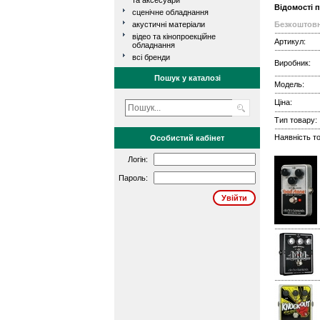
та аксесуари
Відомості 
сценічне обладнання
акустичні матеріали
Безкоштовн
відео та кінопроекційне
Артикул:
обладнання
всі бренди
Виробник:
Пошук у каталозі
Модель:
Ціна:
Тип товару:
Наявність то
Особистий кабінет
Логін:
Пароль: