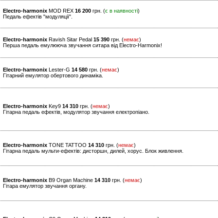
Electro-harmonix
MOD REX
16 200
грн. (
є в наявності
)
Педаль ефектів "модуляції".
Electro-harmonix
Ravish Sitar Pedal
15 390
грн. (
немає
)
Перша педаль емулююча звучання ситара від Electro-Harmonix!
Electro-harmonix
Lester-G
14 580
грн. (
немає
)
Гітарний емулятор обертового динаміка.
Electro-harmonix
Key9
14 310
грн. (
немає
)
Гітарна педаль ефектів, модулятор звучання електропіано.
Electro-harmonix
TONE TATTOO
14 310
грн. (
немає
)
Гітарна педаль мульти-ефектів: дисторшн, дилей, хорус. Блок живлення.
Electro-harmonix
B9 Organ Machine
14 310
грн. (
немає
)
Гітара емулятор звучання органу.