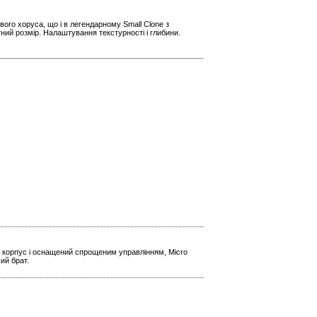
ого хоруса, що і в легендарному Small Clone з
ий розмір. Налаштування текстурності і глибини.
, корпус і оснащений спрощеним управлінням, Micro
ий брат.