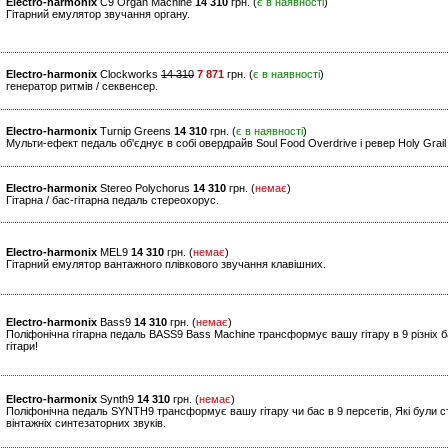
Electro-harmonix
C9 Organ Machine
14 310
грн. (
є в наявності
)
Гітарний емулятор звучання органу.
Electro-harmonix
Clockworks
14 310
7 871
грн. (
є в наявності
)
генератор ритмів / секвенсер.
Electro-harmonix
Turnip Greens
14 310
грн. (
є в наявності
)
Мульти-ефект педаль об'єднує в собі овердрайв Soul Food Overdrive і ревер Holy Grai
Electro-harmonix
Stereo Polychorus
14 310
грн. (
немає
)
Гітарна / бас-гітарна педаль стереохорус.
Electro-harmonix
MEL9
14 310
грн. (
немає
)
Гітарний емулятор вантажного плівкового звучання клавішних.
Electro-harmonix
Bass9
14 310
грн. (
немає
)
Поліфонічна гітарна педаль BASS9 Bass Machine трансформує вашу гітару в 9 різніх б
гітари!
Electro-harmonix
Synth9
14 310
грн. (
немає
)
Поліфонічна педаль SYNTH9 трансформує вашу гітару чи бас в 9 персетів, Які були ст
вінтажніх синтезаторних звуків.