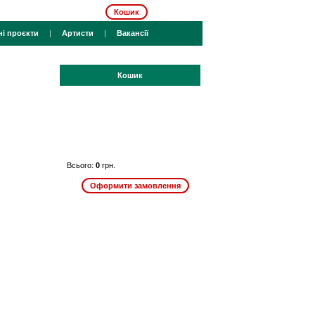
Кошик
ні проєкти
|
Артисти
|
Вакансії
Кошик
Всього:
0
грн.