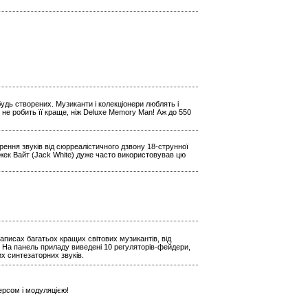
будь створених. Музиканти і колекціонери люблять і
 не робить її краще, ніж Deluxe Memory Man! Аж до 550
ення звуків від сюрреалістичного дзвону 18-струнної
Джек Вайт (Jack White) дуже часто використовував цю
аписах багатьох кращих світових музикантів, від
 На панель приладу виведені 10 регуляторів-фейдери,
х синтезаторних звуків.
ерсом і модуляцією!