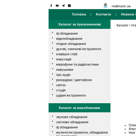
realmusic.ua
Головна
|
Контакти
|
Новини т
Каталог за призначенням
Каталог
\
гі
dj обладнання
відеообладнання
гітарне обладнання
духові, смичкові інструменти
клавішні і midi
комутація
мікрофони та радіосистеми
навушники
про аудіо
рекордери / диктофони
світло
студія
ударні інструменти
Каталог за виробниками
звукове обладнання
світлове обладнання
Опис
dj обладнання
Альт
Інші
музичні інструменти, обладнання