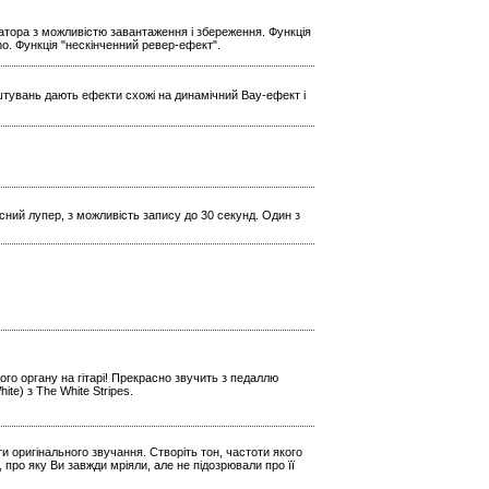
ратора з можливістю завантаження і збереження. Функція
Echo. Функція "нескінченний ревер-ефект".
штувань дають ефекти схожі на динамічний Вау-ефект і
кісний лупер, з можливість запису до 30 секунд. Один з
го органу на гітарі! Прекрасно звучить з педаллю
e) з The White Stripes.
и оригінального звучання. Створіть тон, частоти якого
 про яку Ви завжди мріяли, але не підозрювали про її