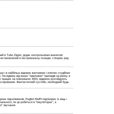
й в Tube Zipper, додає контрольовані аналогові
р, встановлений в екстремальну позицію, створює ряд
о і в найбільш відомих вантажних і елітних студійних
На відміну від інших "лампових" приладів на ринку, в
r працює на повновагих 300V, відмінно розгойдують
ссирование. Фантастичний сустейн, необхідний будь-
х підсилювачів, English Muff'n відтворює їх міць і
нального, як це робиться в "емуляторах", а
о" звучання.