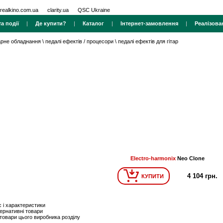
realkino.com.ua
clarity.ua
QSC Ukraine
а події
|
Де купити?
|
Каталог
|
Інтернет-замовлення
|
Реалізова
тарне обладнання
\
педалі ефектів / процесори
\
педалі ефектів для гітар
Electro-harmonix
Neo Clone
4 104 грн.
КУПИТИ
 і характеристики
ернативні товари
 товари цього виробника розділу