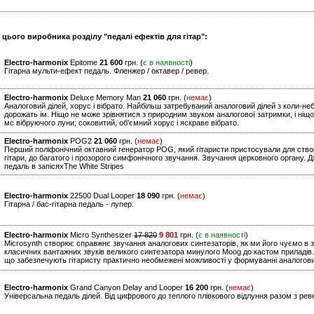
 цього виробника розділу "педалі ефектів для гітар":
Electro-harmonix
Epitome
21 600
грн. (
є в наявності
)
Гітарна мульти-ефект педаль. Фленжер / октавер / ревер.
Electro-harmonix
Deluxe Memory Man
21 060
грн. (
немає
)
Аналоговий ділей, хорус і вібрато. Найбільш затребуваний аналоговий ділей з коли-не
дорожать ім. Ніщо не може зрівнятися з природним звуком аналогової затримки, і ніщо
мс вібруючого луни; соковитий, об'ємний хорус і яскраве вібрато.
Electro-harmonix
POG2
21 060
грн. (
немає
)
Перший поліфонічний октавний генератор POG, який гітаристи пристосували для створ
гітари, до багатого і прозорого симфонічного звучання. Звучання церковного органу. 
педаль в запісяхThe White Stripes
Electro-harmonix
22500 Dual Looper
18 090
грн. (
немає
)
Гітарна / бас-гітарна педаль - лупер.
Electro-harmonix
Micro Synthesizer
17 820
9 801
грн. (
є в наявності
)
Microsynth створює справжнє звучання аналогових синтезаторів, як ми його чуємо в з
класичних вантажних звуків великого синтезатора минулого Moog до кастом приладів.
що забезпечують гітаристу практично необмежені можливості у формуванні аналогови
Electro-harmonix
Grand Canyon Delay and Looper
16 200
грн. (
немає
)
Універсальна педаль ділей. Від цифрового до теплого плівкового відлуння разом з рев