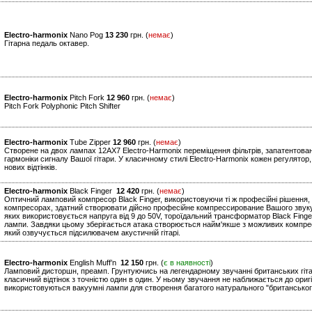
Electro-harmonix
Nano Pog
13 230
грн. (
немає
)
Гітарна педаль октавер.
Electro-harmonix
Pitch Fork
12 960
грн. (
немає
)
Pitch Fork Polyphonic Pitch Shifter
Electro-harmonix
Tube Zipper
12 960
грн. (
немає
)
Створене на двох лампах 12AX7 Electro-Harmonix переміщення фільтрів, запатентовани
гармоніки сигналу Вашої гітари. У класичному стилі Electro-Harmonix кожен регулято
нових відтінків.
Electro-harmonix
Black Finger
12 420
грн. (
немає
)
Оптичний ламповий компресор Black Finger, використовуючи ті ж професійні рішення, щ
компресорах, здатний створювати дійсно професійне компрессирование Вашого звуку. 
яких використовується напруга від 9 до 50V, тороїдальний трансформатор Black Finge
лампи. Завдяки цьому зберігається атака створюється найм'якше з можливих компре
який озвучується підсилювачем акустичній гітарі.
Electro-harmonix
English Muff’n
12 150
грн. (
є в наявності
)
Ламповий дисторшн, преамп. Грунтуючись на легендарному звучанні британських гітарни
класичний відтінок з точністю один в один. У ньому звучання не наближається до оригі
використовуються вакуумні лампи для створення багатого натурального "британськог