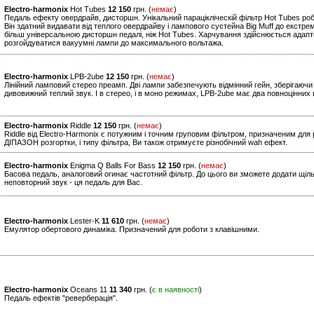
Electro-harmonix
Hot Tubes
12 150
грн. (
немає
)
Педаль ефекту овердрайв, дисторшн. Унікальний парацікліческій фільтр Hot Tubes р
Він здатний видавати від теплого овердрайву і лампового сустейна Big Muff до екст
більш універсальною дисторшн педалі, ніж Hot Tubes. Харчування здійснюється ада
розгойдуватися вакуумні лампи до максимального вольтажа.
Electro-harmonix
LPB-2ube
12 150
грн. (
немає
)
Лінійний ламповий стерео преамп. Дві лампи забезпечують відмінний гейн, зберігаючи 
дивовижний теплий звук. І в стерео, і в моно режимах, LPB-2ube має два повноцінних 
Electro-harmonix
Riddle
12 150
грн. (
немає
)
Riddle від Electro-Harmonix є потужним і точним груповим фільтром, призначеним для 
ДІПАЗОН розгортки, і типу фільтра, Ви також отримуєте різнобічний wah ефект.
Electro-harmonix
Enigma Q Balls For Bass
12 150
грн. (
немає
)
Басова педаль, аналоговий огинає частотний фільтр. До цього ви зможете додати щіл
неповторний звук - ця педаль для Вас.
Electro-harmonix
Lester-K
11 610
грн. (
немає
)
Емулятор обертового динаміка. Призначений для роботи з клавішними.
Electro-harmonix
Oceans 11
11 340
грн. (
є в наявності
)
Педаль ефектів "реверберація".