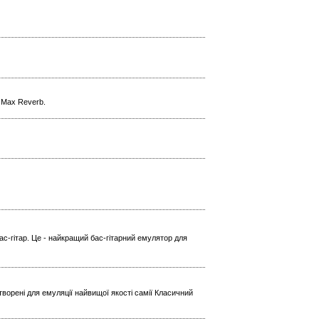
l Max Reverb.
ас-гітар. Це - найкращий бас-гітарний емулятор для
ворені для емуляції найвищої якості самії Класичний