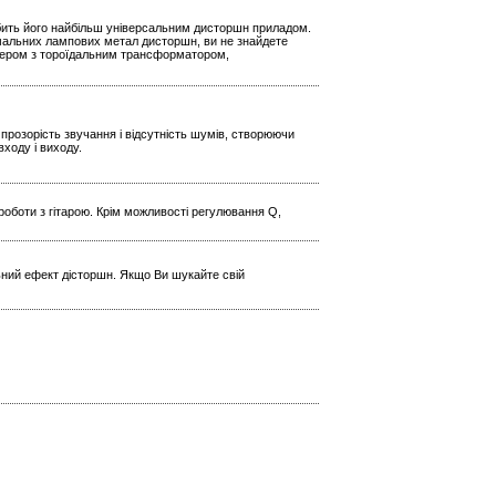
обить його найбільш універсальним дисторшн приладом.
ремальних лампових метал дисторшн, ви не знайдете
птером з тороїдальним трансформатором,
прозорість звучання і відсутність шумів, створюючи
входу і виходу.
роботи з гітарою. Крім можливості регулювання Q,
ьний ефект дісторшн. Якщо Ви шукайте свій