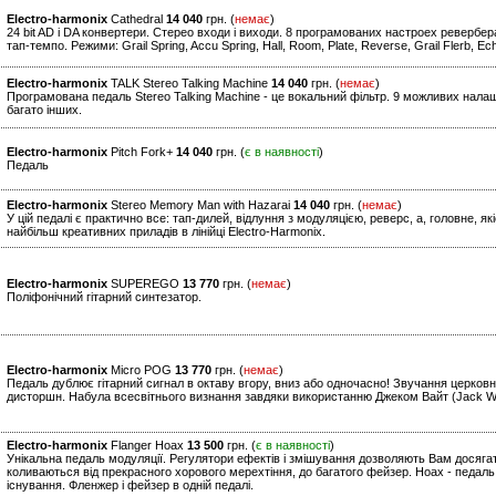
Electro-harmonix
Cathedral
14 040
грн. (
немає
)
24 bit AD і DA конвертери. Стерео входи і виходи. 8 програмованих настроех ревербе
тап-темпо. Режими: Grail Spring, Accu Spring, Hall, Room, Plate, Reverse, Grail Flerb, 
Electro-harmonix
TALK Stereo Talking Machine
14 040
грн. (
немає
)
Програмована педаль Stereo Talking Machine - це вокальний фільтр. 9 можливих нала
багато інших.
Electro-harmonix
Pitch Fork+
14 040
грн. (
є в наявності
)
Педаль
Electro-harmonix
Stereo Memory Man with Hazarai
14 040
грн. (
немає
)
У цій педалі є практично все: тап-дилей, відлуння з модуляцією, реверс, а, головне, я
найбільш креативних приладів в лінійці Electro-Harmonix.
Electro-harmonix
SUPEREGO
13 770
грн. (
немає
)
Поліфонічний гітарний синтезатор.
Electro-harmonix
Micro POG
13 770
грн. (
немає
)
Педаль дублює гітарний сигнал в октаву вгору, вниз або одночасно! Звучання церковно
дисторшн. Набула всесвітнього визнання завдяки використанню Джеком Вайт (Jack Whit
Electro-harmonix
Flanger Hoax
13 500
грн. (
є в наявності
)
Унікальна педаль модуляції. Регулятори ефектів і змішування дозволяють Вам досягат
коливаються від прекрасного хорового мерехтіння, до багатого фейзер. Hoax - педаль,
існування. Фленжер і фейзер в одній педалі.