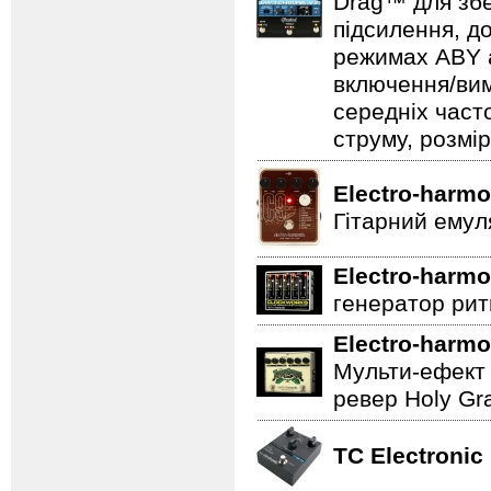
Drag™ для збе
підсилення, д
режимах ABY а
включення/вим
середніх част
струму, розмір
Electro-harmo
Гітарний емул
Electro-harmo
генератор ритм
Electro-harmo
Мульти-ефект 
ревер Holy Gra
TC Electronic