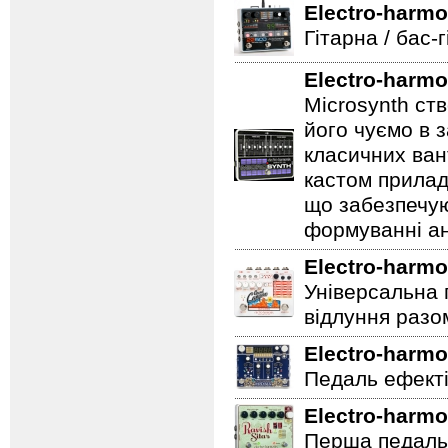
Electro-harmo
Гітарна / бас-
Electro-harmo
Microsynth ст
його чуємо в з
класичних ван
кастом прилад
що забезпечую
формуванні ан
Electro-harmo
Універсальна 
відлуння разо
Electro-harmo
Педаль ефектів
Electro-harmo
Перша педаль 