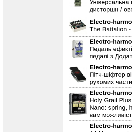
Універсальна 
дисторшн / ов
Electro-harmo
The Battalion 
Electro-harmo
Педаль ефекті
педалі з Дода
Electro-harmo
Пітч-шіфтер ві
рухомих части
Electro-harmo
Holy Grail Plu
Nano: spring, 
вам можливіст
Electro-harmo