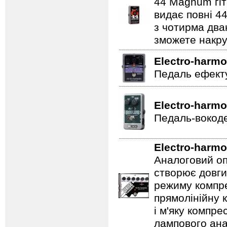
44 Magnum гіт
видає повні 44
з чотирма два
зможете накру
Electro-harmo
Педаль ефекту
Electro-harmo
Педаль-вокоде
Electro-harmo
Аналоговий оп
створює довги
режиму компре
прямолінійну 
і м'яку компре
лампового ана