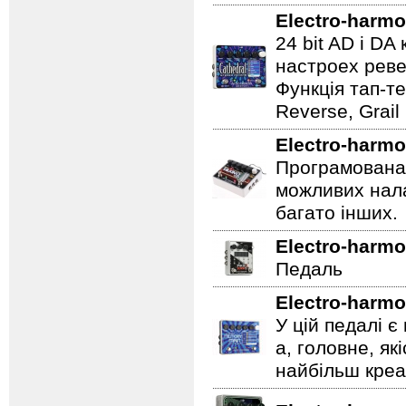
Electro-harmo
24 bit AD і D
настроех реве
Функція тап-те
Reverse, Grail
Electro-harmo
Програмована 
можливих нала
багато інших.
Electro-harmo
Педаль
Electro-harmo
У цій педалі є
а, головне, як
найбільш креат