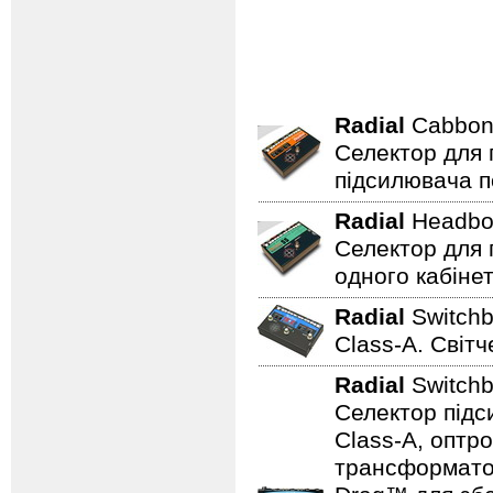
Radial
Cabbo
Селектор для 
підсилювача п
Radial
Headb
Селектор для 
одного кабінет
Radial
Switch
Class-A. Світч
Radial
Switch
Селектор підс
Class-A, оптр
трансформатор