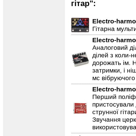
гітар":
Electro-harmo
Гітарна мульт
Electro-harmo
Аналоговий ді
ділей з коли-
дорожать ім. 
затримки, і н
мс вібруючого 
Electro-harmo
Перший поліфо
пристосували 
струнної гітар
Звучання церк
використовува