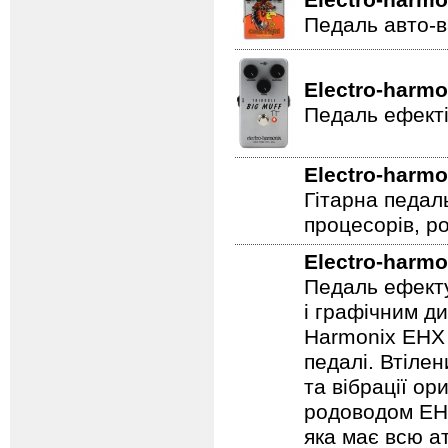
Electro-harmo
Педаль авто-в
Electro-harmo
Педаль ефекті
Electro-harmo
Гітарна педал
процесорів, р
Electro-harmo
Педаль ефекту
і графічним д
Harmonix EHX 
педалі. Втілен
та вібрації о
родоводом EHX