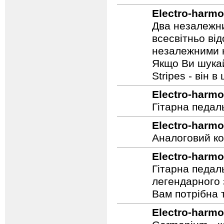
компоненти, з
Electro-harmo
Два незалежни
всесвітньо ві
незалежними н
Якщо Ви шукай
Stripes - він в 
Electro-harmo
Гітарна педал
Electro-harmo
Аналоговий ко
Electro-harmo
Гітарна педал
легендарного 
Вам потрібна т
Electro-harmo