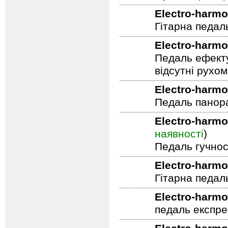
Фут контролер
Electro-harmo
Гітарна педал
Electro-harmo
Педаль ефекту
відсутні рухо
Electro-harmo
Педаль панор
Electro-harmo
наявності
)
Педаль гучнос
Electro-harmo
Гітарна педал
Electro-harmo
педаль експре