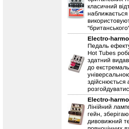
класичний відт
наближається 
використовуют
"британського
Electro-harmo
Педаль ефекту
Hot Tubes роб
здатний видав
до екстремаль
універсальною
здійснюється
розгойдуватис
Electro-harmo
Лінійний ламп
гейн, зберігаю
дивовижний те
повноцінних вх