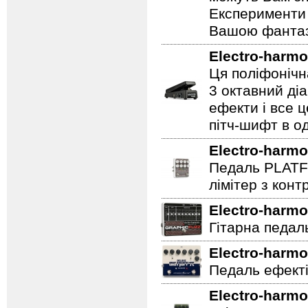
Експерименти 
Вашою фантазі
Electro-harmo
Ця поліфонічна
3 октавний ді
ефекти і все 
пітч-шифт в од
Electro-harmo
Педаль PLATF
лімітер з кон
Electro-harmo
Гітарна педаль 
Electro-harmo
Педаль ефекті
Electro-harmo