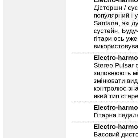
Electro-harmo
Дісторшн / су
популярний і у
Santana, які д
сустейн. Будуч
гітари ось уже
використовува
Electro-harmo
Stereo Pulsar
заповнюють мі
змінювати вид
контролює зна
який тип стер
Electro-harmo
Гітарна педал
Electro-harmo