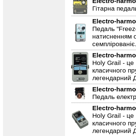
Electro-harmo
Гітарна педаль
Electro-harmo
Педаль "Freez
натисненням од
семплірованіє
Electro-harmo
Holy Grail - 
класичного пр
легендарний Ді
Electro-harmo
Педаль електр
Electro-harmo
Holy Grail - 
класичного пр
легендарний Ді