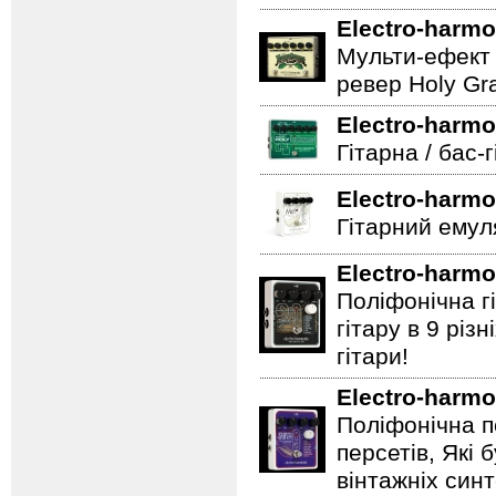
Electro-harmo
Мульти-ефект 
ревер Holy Gra
Electro-harmo
Гітарна / бас-
Electro-harmo
Гітарний емул
Electro-harmo
Поліфонічна 
гітару в 9 різ
гітари!
Electro-harmo
Поліфонічна п
персетів, Які 
вінтажніх синт