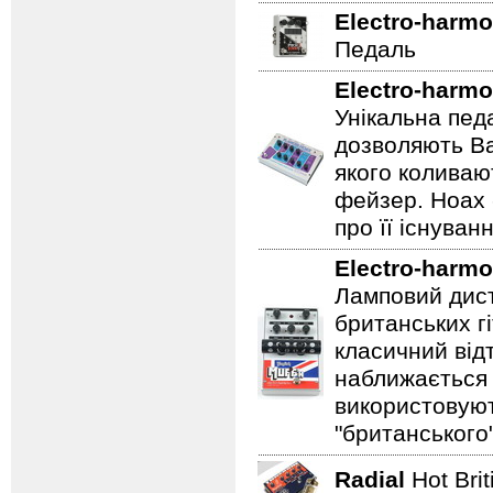
Electro-harmo
Педаль
Electro-harmo
Унікальна пед
дозволяють Ва
якого коливаю
фейзер. Hoax 
про її існуван
Electro-harmo
Ламповий дист
британських гі
класичний відт
наближається 
використовуют
"британського
Radial
Hot Bri