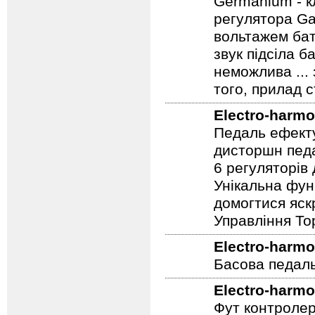
Germanium - к
регулятора Ga
вольтажем бат
звук підсіла б
неможлива ...
того, прилад 
Electro-harmo
Педаль ефекту
дисторшн педа
6 регуляторів
Унікальна фун
домогтися яскр
Управління To
Electro-harmo
Басова педал
Electro-harmo