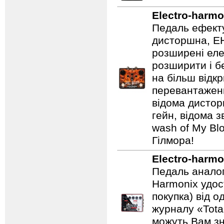
Electro-harmo
Педаль ефекту
дисторшна, EH
розширені еле
розширити і б
на більш відкр
перевантаженн
відома дистор
гейн, відома 
wash of My Blo
Гілмора!
Electro-harmo
Педаль аналог
Harmonix удос
покупка) від 
журналу «Total
можуть Вам зн