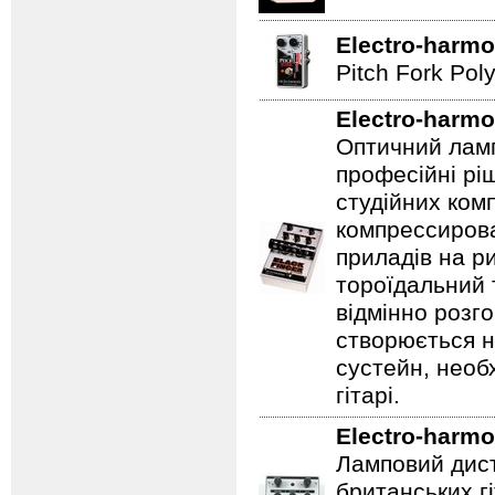
Electro-harmo
Pitch Fork Poly
Electro-harmo
Оптичний ламп
професійні рі
студійних ком
компрессирова
приладів на ри
тороїдальний 
відмінно розг
створюється 
сустейн, необ
гітарі.
Electro-harmo
Ламповий дист
британських гі