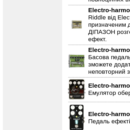
Electro-harmo
Riddle від Ele
призначеним д
ДІПАЗОН розго
ефект.
Electro-harmo
Басова педаль
зможете додат
неповторний з
Electro-harmo
Емулятор обер
Electro-harmo
Педаль ефекті