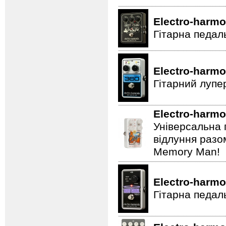
Electro-harmo
Гітарна педал
Electro-harmo
Гітарний лупе
Electro-harmo
Універсальна 
відлуння разо
Memory Man!
Electro-harmo
Гітарна педал