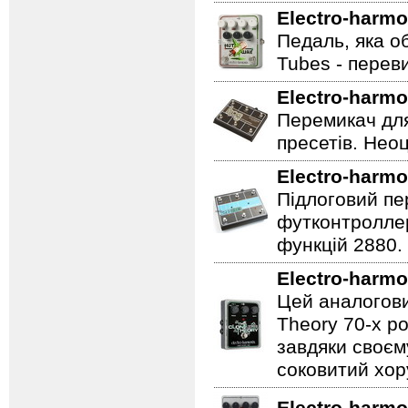
Electro-harmo
Педаль, яка о
Tubes - перев
Electro-harmo
Перемикач для
пресетів. Неоц
Electro-harmo
Підлоговий пер
футконтроллер
функцій 2880.
Electro-harmo
Цей аналогови
Theory 70-х р
завдяки своєм
соковитий хору