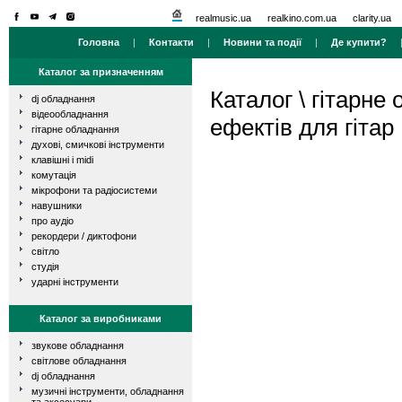
realmusic.ua
realkino.com.ua
clarity.ua
Головна
|
Контакти
|
Новини та події
|
Де купити?
Каталог за призначенням
Каталог
\
гітарне
dj обладнання
відеообладнання
ефектів для гітар
гітарне обладнання
духові, смичкові інструменти
клавішні і midi
комутація
мікрофони та радіосистеми
навушники
про аудіо
рекордери / диктофони
світло
студія
ударні інструменти
Каталог за виробниками
звукове обладнання
світлове обладнання
dj обладнання
музичні інструменти, обладнання