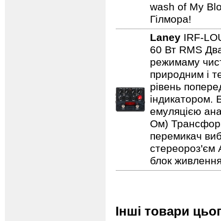
wash of My Blo
Гілмора!
Laney
IRF-L
60 Вт RMS Два
режимаму чист
природним і т
рівень попере
індикатором. 
емуляцією анал
Ом) Трансформ
перемикач виб
стереороз'єм 
блок живлення
Інші товари цьо