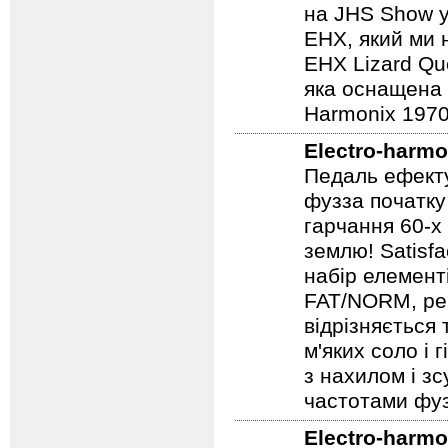
яка має всю а
на JHS Show у
EHX, який ми 
EHX Lizard Qu
яка оснащена р
Harmonix 1970
Electro-harmo
Педаль ефекту
фузза початку
гарчання 60-х
землю! Satisf
набір елемент
FAT/NORM, рег
відрізняється
м'яких соло і 
з нахилом і зс
частотами фуз