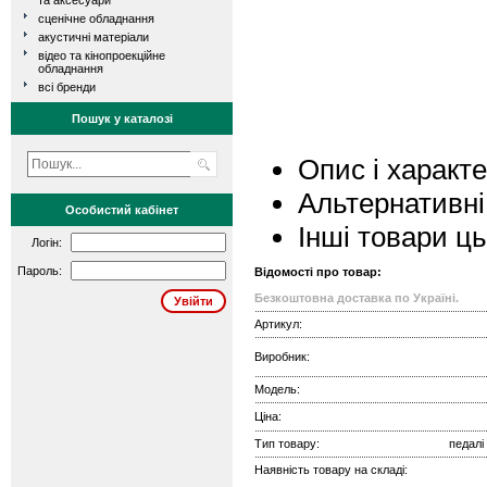
та аксесуари
сценічне обладнання
акустичні матеріали
відео та кінопроекційне
обладнання
всі бренди
Пошук у каталозі
Опис і характ
Альтернативні
Особистий кабінет
Інші товари ц
Логін:
Пароль:
Відомості про товар:
Безкоштовна доставка по Україні.
Артикул:
Виробник:
Модель:
Ціна:
Тип товару:
педалі
Наявність товару на складі: