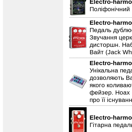
Electro-harmo
Поліфонічний 
Electro-harmo
Педаль дублює
Звучання церк
дисторшн. Наб
Вайт (Jack Whi
Electro-harmo
Унікальна пед
дозволяють Ва
якого коливаю
фейзер. Hoax 
про її існуван
Electro-harmo
Гітарна педал