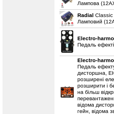
Лампова (12AХ
Radial
Classi
Ламповий (12A
Electro-harmo
Педаль ефекті
Electro-harmo
Педаль ефекту
дисторшна, EH
розширені еле
розширити і б
на більш відкр
перевантаженн
відома дистор
гейн, відома 