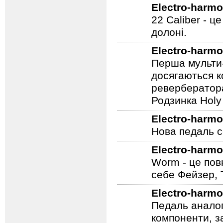
Electro-harmo
22 Caliber - ц
долоні.
Electro-harmo
Перша мульти-
досягаються к
ревербератора
Родзинка Holy 
Electro-harmo
Нова педаль се
Electro-harmo
Worm - це пов
себе Фейзер, 
Electro-harmo
Педаль аналог