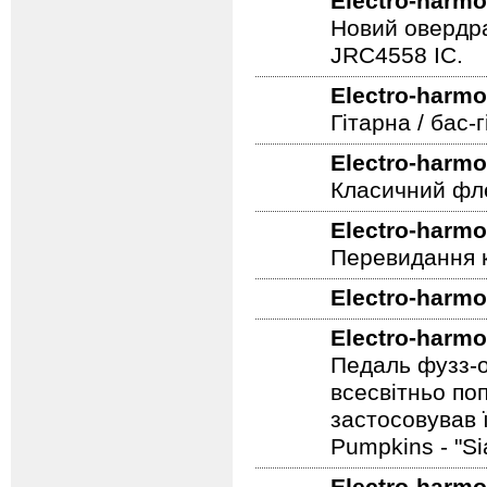
Electro-harmo
Новий овердра
JRC4558 IC.
Electro-harmo
Гітарна / бас
Electro-harmo
Класичний фле
Electro-harmo
Перевидання к
Electro-harmo
Electro-harmo
Педаль фузз-о
всесвітньо по
застосовував 
Pumpkins - "S