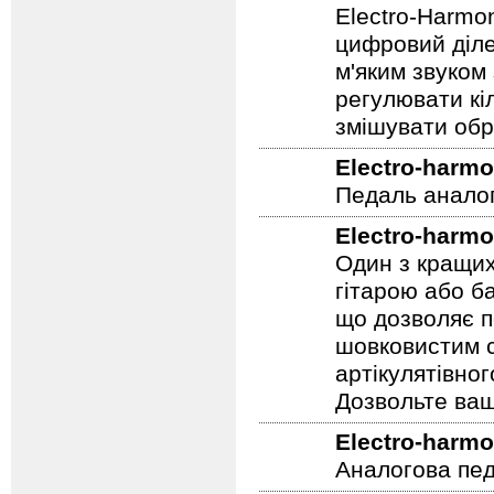
Electro-harmo
Electro-Harmo
цифровий діле
м'яким звуком
регулювати кіл
змішувати обр
Electro-harmo
Педаль аналог
Electro-harmo
Один з кращих
гітарою або ба
що дозволяє п
шовковистим с
артікулятівног
Дозвольте ваш
Electro-harmo
Аналогова педа