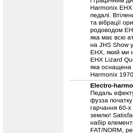
і графічним д
Harmonix EHX 
педалі. Втілен
та вібрації о
родоводом EHX
яка має всю а
на JHS Show у
EHX, який ми 
EHX Lizard Qu
яка оснащена р
Harmonix 1970
Electro-harmo
Педаль ефекту
фузза початку
гарчання 60-х
землю! Satisf
набір елемент