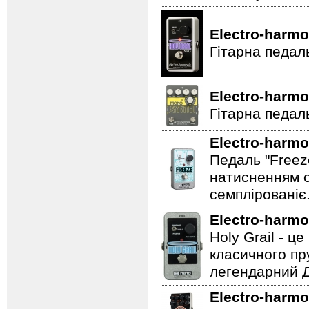
Electro-harmo
Гітарна педал
Electro-harmo
Гітарна педаль
Electro-harmo
Педаль "Freez
натисненням од
семплірованіє
Electro-harmo
Holy Grail - 
класичного пр
легендарний Ді
Electro-harmo