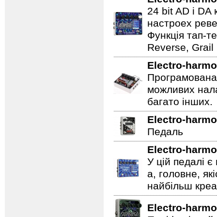
24 bit AD і D
настроех реве
Функція тап-те
Reverse, Grail
Electro-harmo
Програмована 
можливих нала
багато інших.
Electro-harmo
Педаль
Electro-harmo
У цій педалі є
а, головне, як
найбільш креат
Electro-harmo