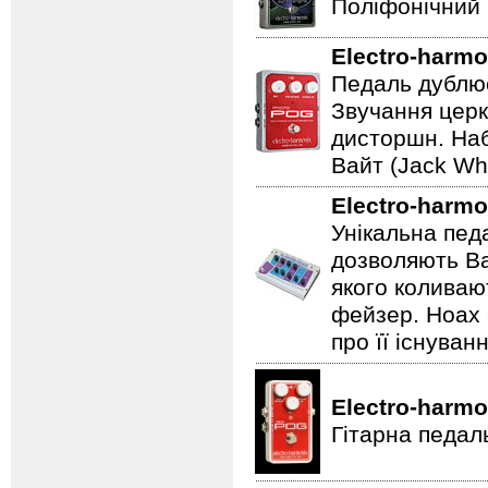
Поліфонічний 
Electro-harmo
Педаль дублює
Звучання церк
дисторшн. Наб
Вайт (Jack Whi
Electro-harmo
Унікальна пед
дозволяють Ва
якого коливаю
фейзер. Hoax 
про її існуван
Electro-harmo
Гітарна педал