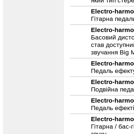
який тип стер
Electro-harmo
Гітарна педал
Electro-harmo
Басовий дисто
став доступни
звучання Big M
Electro-harmo
Педаль ефекту
Electro-harmo
Подвійна педа
Electro-harmo
Педаль ефекті
Electro-harmo
Гітарна / бас-