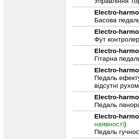
Управління To
Electro-harmo
Басова педал
Electro-harmo
Фут контролер
Electro-harmo
Гітарна педал
Electro-harmo
Педаль ефекту
відсутні рухо
Electro-harmo
Педаль панор
Electro-harmo
наявності
)
Педаль гучнос