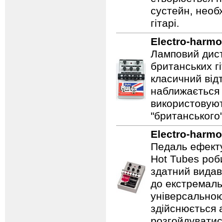
сустейн, необ
гітарі.
Electro-harmo
Ламповий дист
британських гі
класичний відт
наближається 
використовуют
"британського
Electro-harmo
Педаль ефекту
Hot Tubes роб
здатний видав
до екстремаль
універсальною
здійснюється
розгойдуватис