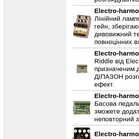
Electro-harmo
Лінійний ламп
гейн, зберігаю
дивовижний те
повноцінних вх
Electro-harmo
Riddle від Ele
призначеним д
ДІПАЗОН розго
ефект.
Electro-harmo
Басова педаль
зможете додат
неповторний з
Electro-harmo