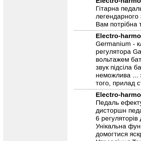
Electro-harmo
Гітарна педал
легендарного 
Вам потрібна т
Electro-harmo
Germanium - к
регулятора Ga
вольтажем бат
звук підсіла б
неможлива ...
того, прилад 
Electro-harmo
Педаль ефекту
дисторшн педа
6 регуляторів
Унікальна фун
домогтися яскр