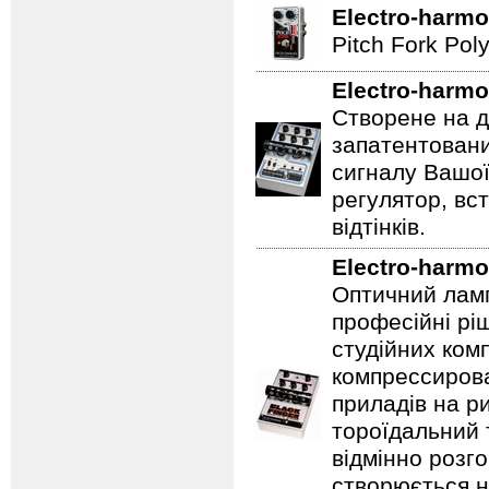
Electro-harmo
Pitch Fork Poly
Electro-harmo
Створене на д
запатентовани
сигналу Вашої
регулятор, вс
відтінків.
Electro-harmo
Оптичний ламп
професійні рі
студійних ком
компрессирова
приладів на ри
тороїдальний 
відмінно розг
створюється 