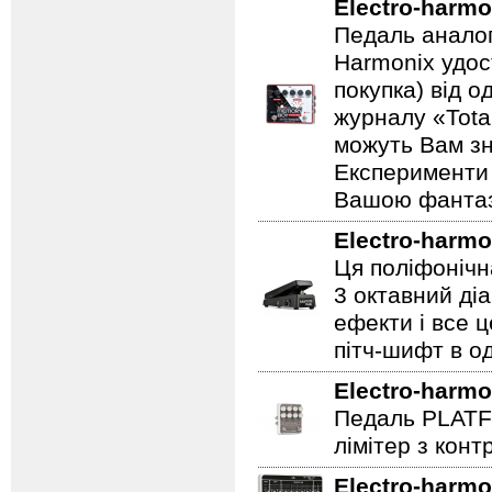
Electro-harmo
Педаль аналог
Harmonix удос
покупка) від 
журналу «Total
можуть Вам зн
Експерименти 
Вашою фантазі
Electro-harmo
Ця поліфонічна
3 октавний ді
ефекти і все 
пітч-шифт в од
Electro-harmo
Педаль PLATF
лімітер з кон
Electro-harmo