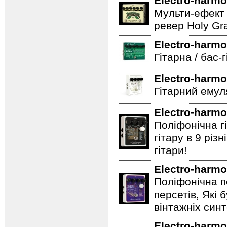
Electro-harmo
Мульти-ефект 
ревер Holy Gra
Electro-harmo
Гітарна / бас-
Electro-harmo
Гітарний емул
Electro-harmo
Поліфонічна 
гітару в 9 різ
гітари!
Electro-harmo
Поліфонічна п
персетів, Які 
вінтажніх синт
Electro-harmo