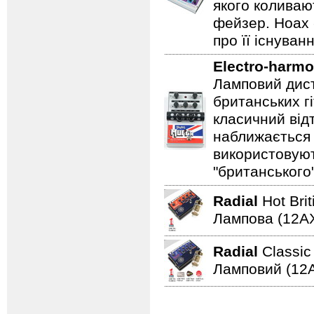
якого коливаю
фейзер. Hoax 
про її існуван
Electro-harmo
Ламповий дист
британських гі
класичний відт
наближається 
використовуют
"британського
Radial
Hot Bri
Лампова (12AХ
Radial
Classi
Ламповий (12A