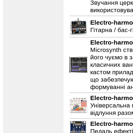
Звучання церк
використовува
Electro-harmo
Гітарна / бас-
Electro-harmo
Microsynth ст
його чуємо в з
класичних ван
кастом прилад
що забезпечую
формуванні ан
Electro-harmo
Універсальна 
відлуння разо
Electro-harmo
Педаль ефектів