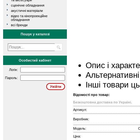
та аксесуари
сценічне обладнання
акустичні матеріали
відео та кінопроекційне
обладнання
всі бренди
Пошук у каталозі
Особистий кабінет
Опис і характ
Логін:
Альтернативні
Пароль:
Інші товари ц
Відомості про товар:
Безкоштовна доставка по Україні.
Артикул:
Виробник:
Модель:
C
Ціна: