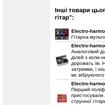
Інші товари цьо
гітар":
Electro-harmo
Гітарна мульт
Electro-harmo
Аналоговий ді
ділей з коли-
дорожать ім. 
затримки, і н
мс вібруючого 
Electro-harmo
Перший поліфо
пристосували 
струнної гітар