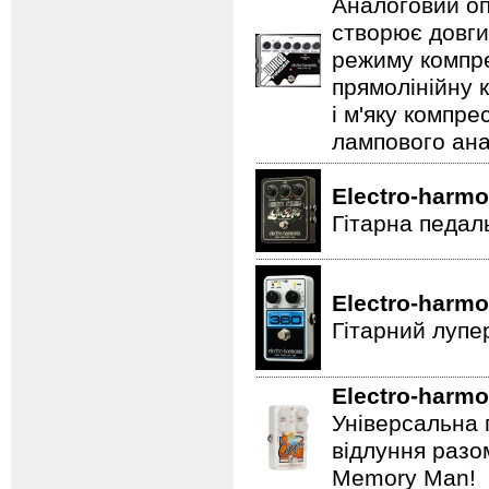
Аналоговий оп
створює довги
режиму компре
прямолінійну 
і м'яку компре
лампового ана
Electro-harmo
Гітарна педал
Electro-harmo
Гітарний лупе
Electro-harmo
Універсальна 
відлуння разо
Memory Man!