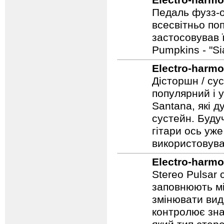
Electro-harmo
Педаль фузз-о
всесвітньо по
застосовував 
Pumpkins - "S
Electro-harmo
Дісторшн / су
популярний і у
Santana, які д
сустейн. Будуч
гітари ось уже
використовува
Electro-harmo
Stereo Pulsar
заповнюють мі
змінювати вид
контролює зна