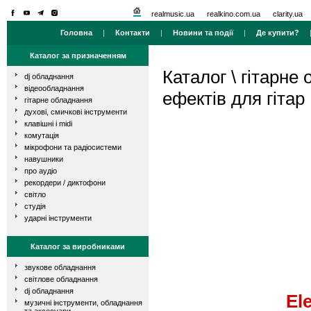
realmusic.ua
realkino.com.ua
clarity.ua
Головна
|
Контакти
|
Новини та події
|
Де купити?
Каталог за призначенням
Каталог
\
гітарне
dj обладнання
відеообладнання
ефектів для гітар
гітарне обладнання
духові, смичкові інструменти
клавішні і midi
комутація
мікрофони та радіосистеми
навушники
про аудіо
рекордери / диктофони
світло
студія
ударні інструменти
Каталог за виробниками
звукове обладнання
світлове обладнання
dj обладнання
El
музичні інструменти, обладнання