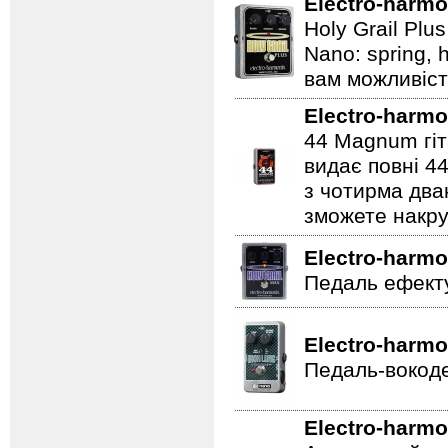
Electro-harmo
Holy Grail Plu
Nano: spring, 
вам можливіст
Electro-harmo
44 Magnum гіт
видає повні 44
з чотирма два
зможете накру
Electro-harmo
Педаль ефекту
Electro-harmo
Педаль-вокоде
Electro-harmo