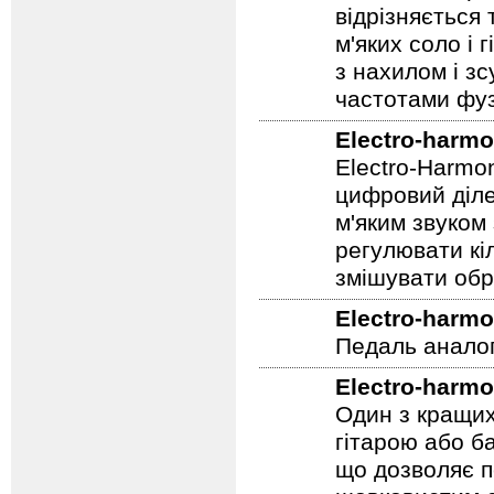
FAT/NORM, рег
відрізняється
м'яких соло і 
з нахилом і зс
частотами фуз
Electro-harmo
Electro-Harmo
цифровий діле
м'яким звуком
регулювати кіл
змішувати обр
Electro-harmo
Педаль аналог
Electro-harmo
Один з кращих
гітарою або ба
що дозволяє п