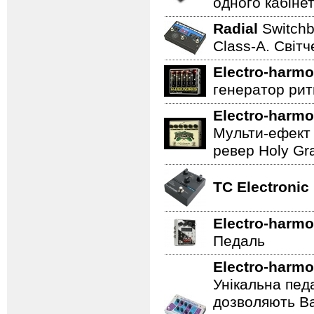
одного кабінет
Radial
Switch
Class-A. Світч
Electro-harmo
генератор ритм
Electro-harmo
Мульти-ефект 
ревер Holy Gra
TC Electronic
Electro-harmo
Педаль
Electro-harmo
Унікальна пед
дозволяють Ва