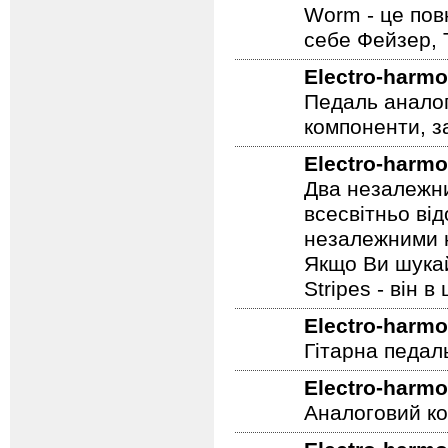
Electro-harmo
Worm - це пов
себе Фейзер, 
Electro-harmo
Педаль аналог
компоненти, з
Electro-harmo
Два незалежни
всесвітньо ві
незалежними н
Якщо Ви шукай
Stripes - він в 
Electro-harmo
Гітарна педал
Electro-harmo
Аналоговий ко