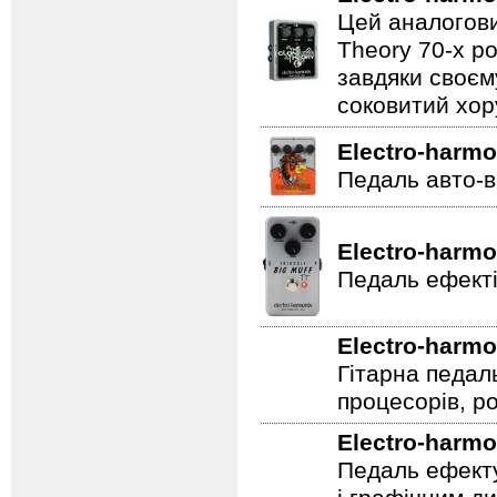
Цей аналогови
Theory 70-х р
завдяки своєм
соковитий хору
Electro-harmo
Педаль авто-в
Electro-harmo
Педаль ефекті
Electro-harmo
Гітарна педал
процесорів, р
Electro-harmo
Педаль ефекту