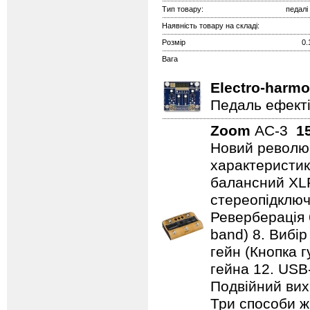
Тип товару:
педалі
Наявність товару на складі:
Розмір
0.
Вага
Electro-harmo
Педаль ефектів
Zoom
AC-3
1
Новий революц
характеристики
балансний XL
стереопідключе
Реверберація 
band) 8. Вибір
гейн (Кнопка г
гейна 12. USB
Подвійний вихі
Три способи ж