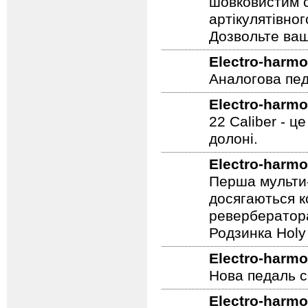
шовковистим с
артікулятівног
Дозвольте ваш
Electro-harmo
Аналогова педа
Electro-harmo
22 Caliber - ц
долоні.
Electro-harmo
Перша мульти-
досягаються к
ревербератора
Родзинка Holy 
Electro-harmo
Нова педаль се