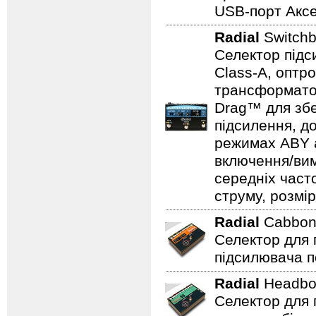
USB-порт Аксе
Radial
Switch
Селектор підс
Class-A, оптр
трансформатор
Drag™ для збе
підсилення, д
режимах ABY а
включення/вим
середніх част
струму, розмір
Radial
Cabbo
Селектор для 
підсилювача п
Radial
Headb
Селектор для 