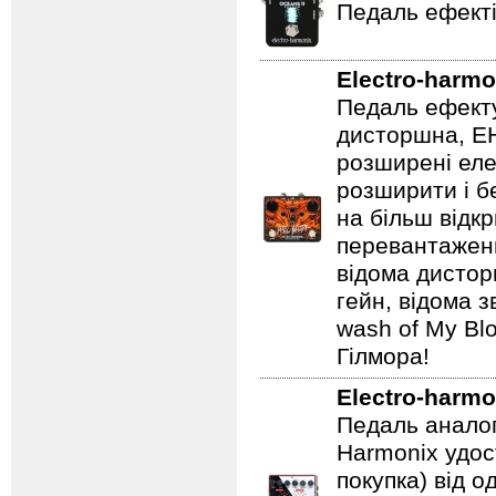
Педаль ефекті
Electro-harmo
Педаль ефекту
дисторшна, EH
розширені еле
розширити і б
на більш відкр
перевантаженн
відома дистор
гейн, відома 
wash of My Blo
Гілмора!
Electro-harmo
Педаль аналог
Harmonix удос
покупка) від 