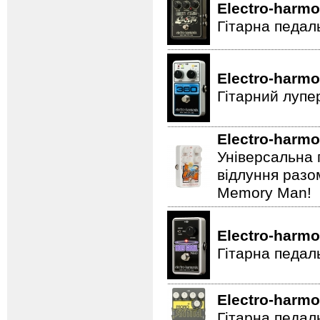
Electro-harmo
Гітарна педал
Electro-harmo
Гітарний лупе
Electro-harmo
Універсальна 
відлуння разо
Memory Man!
Electro-harmo
Гітарна педал
Electro-harmo
Гітарна педаль