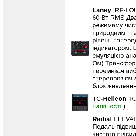
Laney
IRF-L
60 Вт RMS Два
режимаму чист
природним і т
рівень попере
індикатором. 
емуляцією анал
Ом) Трансформ
перемикач виб
стереороз'єм 
блок живлення
TC-Helicon
TC
наявності
)
Radial
ELEVA
Педаль підвищ
чистого підси