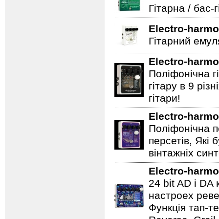
Гітарна / бас-
Electro-harmo
Гітарний емул
Electro-harmo
Поліфонічна 
гітару в 9 різ
гітари!
Electro-harmo
Поліфонічна п
персетів, Які 
вінтажніх синт
Electro-harmo
24 bit AD і D
настроех реве
Функція тап-те