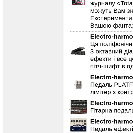
журналу «Total
можуть Вам зн
Експерименти 
Вашою фантазі
Electro-harmo
Ця поліфонічна
3 октавний ді
ефекти і все 
пітч-шифт в од
Electro-harmo
Педаль PLATF
лімітер з кон
Electro-harmo
Гітарна педаль 
Electro-harmo
Педаль ефекті