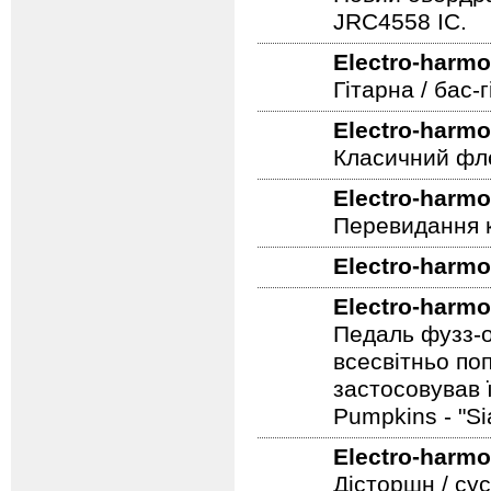
Новий овердра
JRC4558 IC.
Electro-harmo
Гітарна / бас
Electro-harmo
Класичний фле
Electro-harmo
Перевидання к
Electro-harmo
Electro-harmo
Педаль фузз-о
всесвітньо по
застосовував 
Pumpkins - "S
Electro-harmo