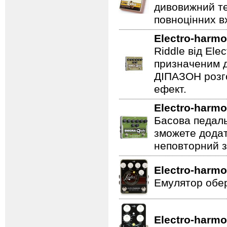
дивовижний те
повноцінних вх
Electro-harmo
Riddle від Ele
призначеним д
ДІПАЗОН розго
ефект.
Electro-harmo
Басова педаль
зможете додат
неповторний з
Electro-harmo
Емулятор обер
Electro-harmo