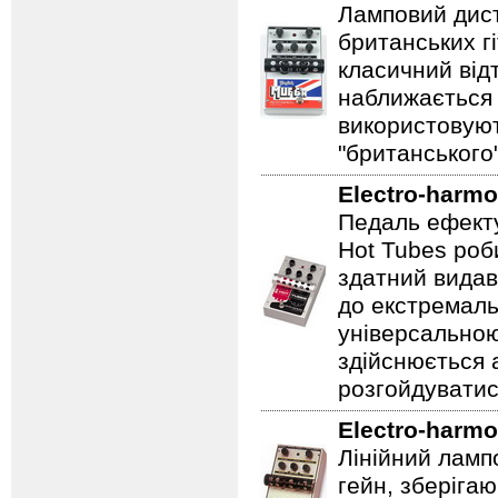
Ламповий дист
британських гі
класичний відт
наближається 
використовуют
"британського
Electro-harmo
Педаль ефекту
Hot Tubes роб
здатний видав
до екстремаль
універсальною
здійснюється
розгойдуватис
Electro-harmo
Лінійний ламп
гейн, зберігаю