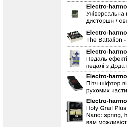
Electro-harmo
Універсальна 
дисторшн / ов
Electro-harmo
The Battalion 
Electro-harmo
Педаль ефекті
педалі з Дода
Electro-harmo
Пітч-шіфтер ві
рухомих части
Electro-harmo
Holy Grail Plu
Nano: spring, 
вам можливіст