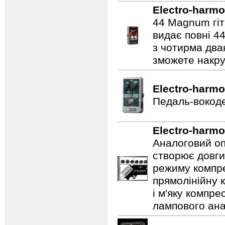
Electro-harmo
44 Magnum гіт
видає повні 44
з чотирма два
зможете накру
Electro-harmo
Педаль-вокоде
Electro-harmo
Аналоговий оп
створює довги
режиму компре
прямолінійну 
і м'яку компре
лампового ана