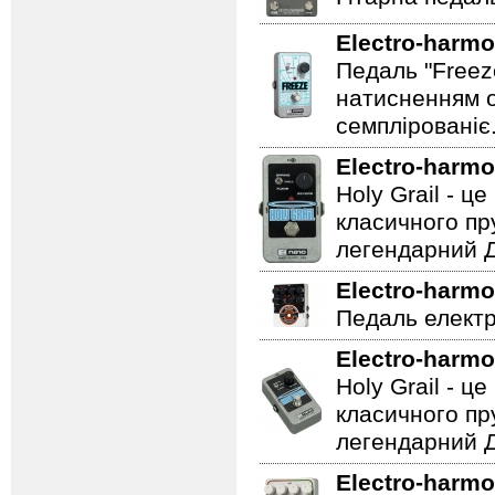
Electro-harmo
Педаль "Freez
натисненням од
семплірованіє
Electro-harmo
Holy Grail - 
класичного пр
легендарний Ді
Electro-harmo
Педаль електр
Electro-harmo
Holy Grail - 
класичного пр
легендарний Ді
Electro-harmo