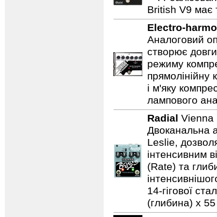
British V9 має
Electro-harmo
Аналоговий оп
створює довги
режиму компре
прямолінійну 
і м'яку компре
лампового ана
Radial
Vienna
Двоканальна а
Leslie, дозво
інтенсивним в
(Rate) та гли
інтенсивнішого
14-гігової ста
(глибина) x 55 