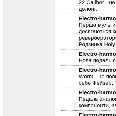
Electro-harmo
22 Caliber - ц
долоні.
Electro-harmo
Перша мульти-
досягаються к
ревербератора
Родзинка Holy 
Electro-harmo
Нова педаль се
Electro-harmo
Worm - це пов
себе Фейзер, 
Electro-harmo
Педаль аналог
компоненти, з