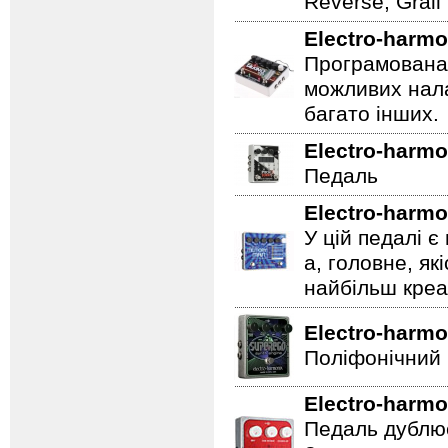
Reverse, Grail
Electro-harmo
Програмована 
можливих нала
багато інших.
Electro-harmo
Педаль
Electro-harmo
У цій педалі є
а, головне, як
найбільш креат
Electro-harmo
Поліфонічний 
Electro-harmo
Педаль дублює