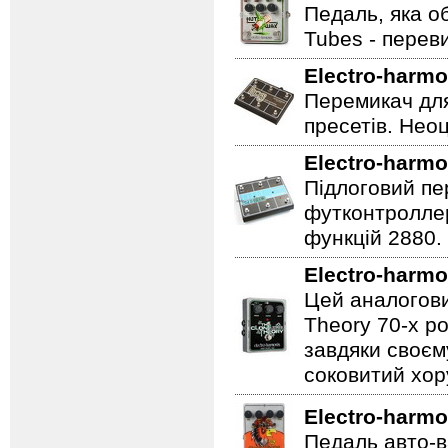
Педаль, яка о
Tubes - перев
Electro-harmo
Перемикач для
пресетів. Неоц
Electro-harmo
Підлоговий пер
футконтроллер
функцій 2880.
Electro-harmo
Цей аналогови
Theory 70-х р
завдяки своєм
соковитий хору
Electro-harmo
Педаль авто-в