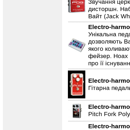
Звучання церк
дисторшн. Наб
Вайт (Jack Whi
Electro-harmo
Унікальна пед
дозволяють Ва
якого коливаю
фейзер. Hoax 
про її існуван
Electro-harmo
Гітарна педал
Electro-harmo
Pitch Fork Poly
Electro-harmo