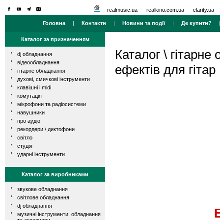
realmusic.ua
realkino.com.ua
clarity.ua
Головна
|
Контакти
|
Новини та події
|
Де купити?
Каталог за призначенням
Каталог
\
гітарне
dj обладнання
відеообладнання
ефектів для гітар
гітарне обладнання
духові, смичкові інструменти
клавішні і midi
комутація
мікрофони та радіосистеми
навушники
про аудіо
рекордери / диктофони
світло
студія
ударні інструменти
Каталог за виробниками
звукове обладнання
світлове обладнання
dj обладнання
музичні інструменти, обладнання