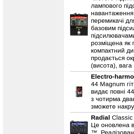
лампового підс
навантаження 
перемикачі дл
базовим підси
підсилювачами
розміщена як п
компактний ди
продається ок
(висота), вага 
Electro-harmo
44 Magnum гіт
видає повні 44
з чотирма два
зможете накру
Radial
Classi
Це оновлена в
™. Реалізован