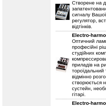
Створене на д
запатентовани
сигналу Вашої
регулятор, вс
відтінків.
Electro-harmo
Оптичний ламп
професійні рі
студійних ком
компрессирова
приладів на ри
тороїдальний 
відмінно розг
створюється 
сустейн, необ
гітарі.
Electro-harmo