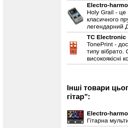
Electro-harmo
Holy Grail - 
класичного пр
легендарний Ді
TC Electronic
TonePrint - д
типу вібрато. 
високоякісні к
Інші товари цьо
гітар":
Electro-harmo
Гітарна мульт