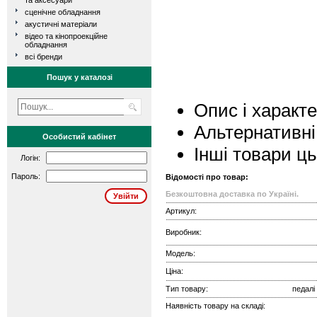
та аксесуари
сценічне обладнання
акустичні матеріали
відео та кінопроекційне
обладнання
всі бренди
Пошук у каталозі
Опис і характ
Альтернативні
Особистий кабінет
Інші товари ц
Логін:
Пароль:
Відомості про товар:
Безкоштовна доставка по Україні.
Артикул:
Виробник:
Модель:
Ціна:
Тип товару:
педалі
Наявність товару на складі: