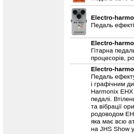
Electro-harmo
Педаль ефекті
Electro-harmo
Гітарна педал
процесорів, р
Electro-harmo
Педаль ефекту
і графічним д
Harmonix EHX 
педалі. Втілен
та вібрації о
родоводом EHX
яка має всю а
на JHS Show у