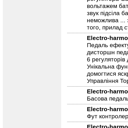
регулятора Ga
вольтажем бат
звук підсіла б
неможлива ...
того, прилад 
Electro-harmo
Педаль ефекту
дисторшн педа
6 регуляторів
Унікальна фун
домогтися яскр
Управління To
Electro-harmo
Басова педал
Electro-harmo
Фут контролер