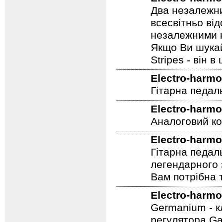
Electro-harmo
Два незалежни
всесвітньо ві
незалежними н
Якщо Ви шукай
Stripes - він в 
Electro-harmo
Гітарна педал
Electro-harmo
Аналоговий ко
Electro-harmo
Гітарна педал
легендарного 
Вам потрібна т
Electro-harmo
Germanium - к