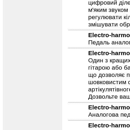
Electro-Harmo
цифровий діле
м'яким звуком
регулювати кіл
змішувати обр
Electro-harmo
Педаль аналог
Electro-harmo
Один з кращих
гітарою або ба
що дозволяє п
шовковистим с
артікулятівног
Дозвольте ваш
Electro-harmo
Аналогова педа