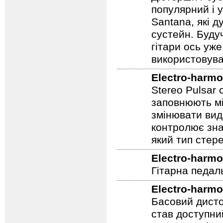
Дісторшн / су
популярний і у
Santana, які д
сустейн. Будуч
гітари ось уже
використовува
Electro-harmo
Stereo Pulsar
заповнюють мі
змінювати вид
контролює зна
який тип стер
Electro-harmo
Гітарна педал
Electro-harmo
Басовий дисто
став доступни