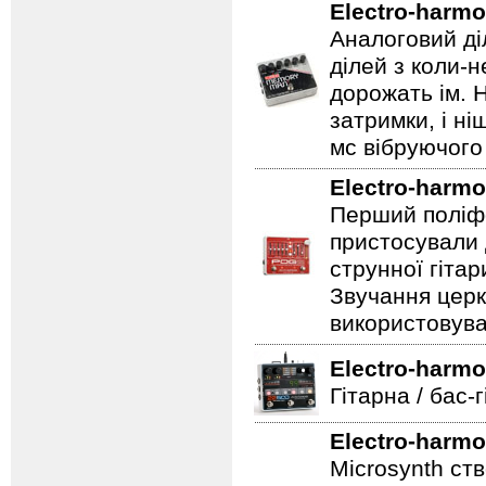
Electro-harmo
Аналоговий ді
ділей з коли-
дорожать ім. 
затримки, і н
мс вібруючого 
Electro-harmo
Перший поліфо
пристосували 
струнної гітар
Звучання церк
використовува
Electro-harmo
Гітарна / бас-
Electro-harmo
Microsynth ст