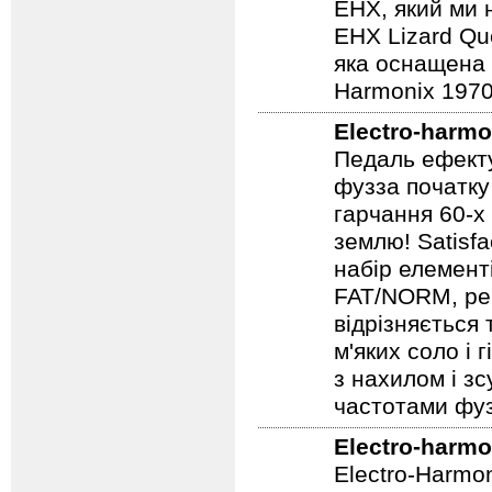
EHX, який ми 
EHX Lizard Qu
яка оснащена р
Harmonix 1970
Electro-harmo
Педаль ефекту
фузза початку
гарчання 60-х
землю! Satisf
набір елемент
FAT/NORM, рег
відрізняється
м'яких соло і 
з нахилом і зс
частотами фуз
Electro-harmo