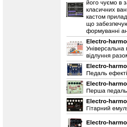
його чуємо в з
класичних ван
кастом прилад
що забезпечую
формуванні ан
Electro-harmo
Універсальна 
відлуння разо
Electro-harmo
Педаль ефектів
Electro-harmo
Перша педаль 
Electro-harmo
Гітарний емул
Electro-harmo