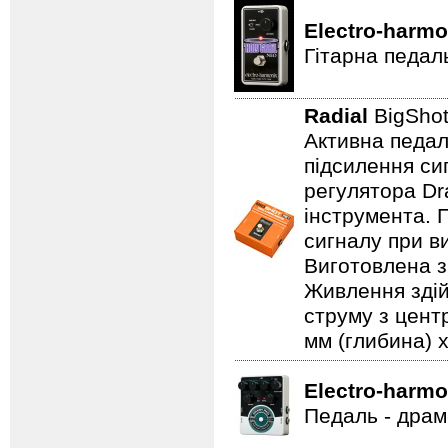
Electro-harmo
Гітарна педал
Radial
BigSho
Активна педал
підсилення си
регулятора Dr
інструмента. 
сигналу при в
Виготовлена з 
Живлення здій
струму з цент
мм (глибина) x
Electro-harmo
Педаль - драм