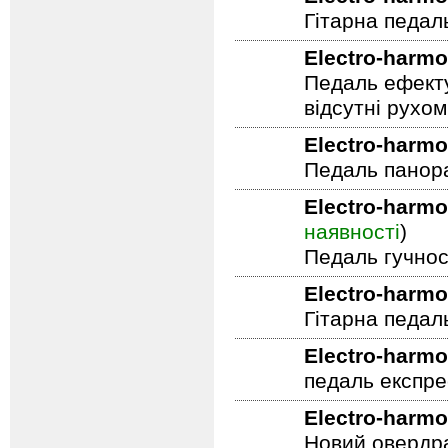
Electro-harmo
Гітарна педал
Electro-harmo
Педаль ефекту
відсутні рухо
Electro-harmo
Педаль панор
Electro-harmo
наявності
)
Педаль гучнос
Electro-harmo
Гітарна педал
Electro-harmo
педаль експре
Electro-harmo