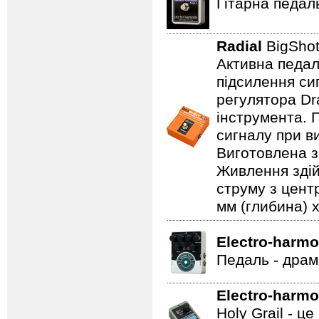
Гітарна педал
Radial
BigSho
Активна педал
підсилення си
регулятора Dr
інструмента. 
сигналу при в
Виготовлена з 
Живлення здій
струму з цент
мм (глибина) x
Electro-harmo
Педаль - драм
Electro-harmo
Holy Grail - 