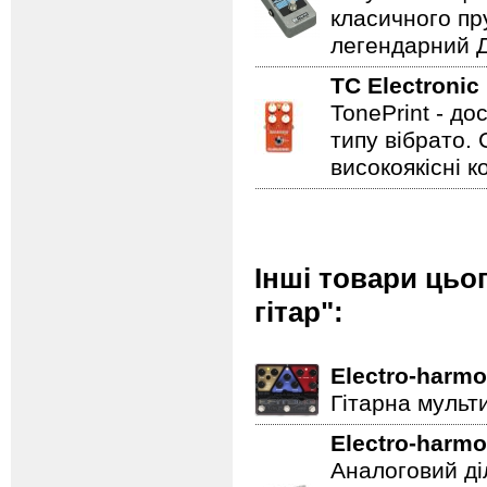
класичного пр
легендарний Ді
TC Electronic
TonePrint - д
типу вібрато. 
високоякісні к
Інші товари цьо
гітар":
Electro-harmo
Гітарна мульт
Electro-harmo
Аналоговий ді