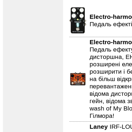
Electro-harmo
Педаль ефекті
Electro-harmo
Педаль ефекту
дисторшна, EH
розширені еле
розширити і б
на більш відкр
перевантаженн
відома дистор
гейн, відома 
wash of My Blo
Гілмора!
Laney
IRF-L