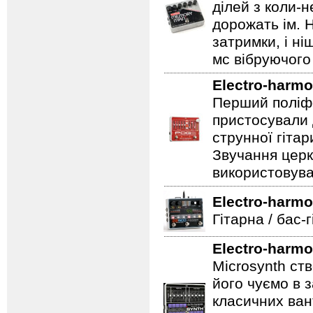
ділей з коли-
дорожать ім. 
затримки, і н
мс вібруючого 
Electro-harmo
Перший поліфо
пристосували 
струнної гітар
Звучання церк
використовува
Electro-harmo
Гітарна / бас-
Electro-harmo
Microsynth ст
його чуємо в з
класичних ван