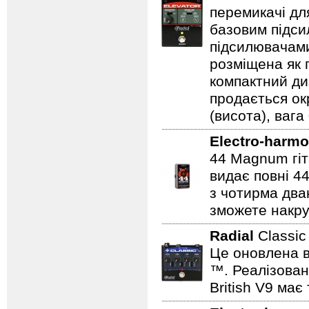
перемикачі дл
базовим підси
підсилювачами
розміщена як п
компактний ди
продається ок
(висота), вага 
Electro-harmo
44 Magnum гіт
видає повні 44
з чотирма два
зможете накру
Radial
Classi
Це оновлена в
™. Реалізован
British V9 має