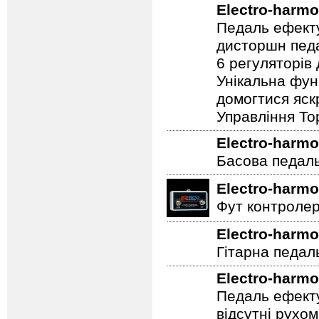
Electro-harmo
Педаль ефекту
дисторшн педа
6 регуляторів
Унікальна фун
домогтися яскр
Управління To
Electro-harmo
Басова педал
Electro-harmo
Фут контролер
Electro-harmo
Гітарна педал
Electro-harmo
Педаль ефекту
відсутні рухо