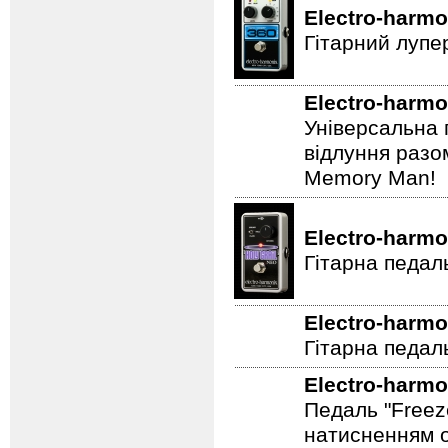
Electro-harmo
Гітарний лупе
Electro-harmo
Універсальна 
відлуння разо
Memory Man!
Electro-harmo
Гітарна педал
Electro-harmo
Гітарна педаль
Electro-harmo
Педаль "Freez
натисненням од