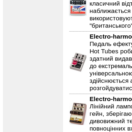
класичний відт
наближається 
використовуют
"британського
Electro-harmo
Педаль ефекту
Hot Tubes роб
здатний видав
до екстремаль
універсальною
здійснюється
розгойдуватис
Electro-harmo
Лінійний ламп
гейн, зберігаю
дивовижний те
повноцінних вх