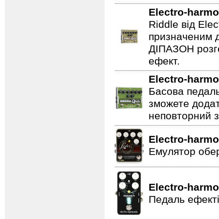
Electro-harmo
Riddle від Ele
призначеним д
ДІПАЗОН розго
ефект.
Electro-harmo
Басова педаль
зможете додат
неповторний з
Electro-harmo
Емулятор обер
Electro-harmo
Педаль ефекті