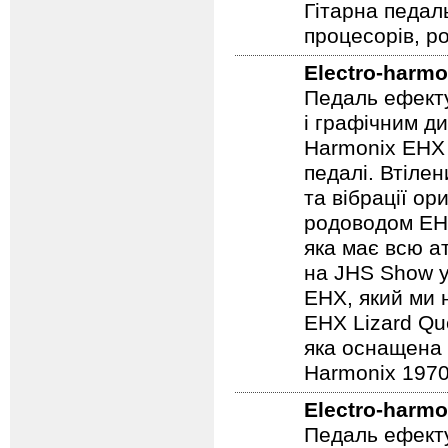
Гітарна педал
процесорів, р
Electro-harmo
Педаль ефекту
і графічним д
Harmonix EHX 
педалі. Втілен
та вібрації о
родоводом EHX
яка має всю а
на JHS Show у
EHX, який ми 
EHX Lizard Qu
яка оснащена р
Harmonix 1970
Electro-harmo
Педаль ефекту