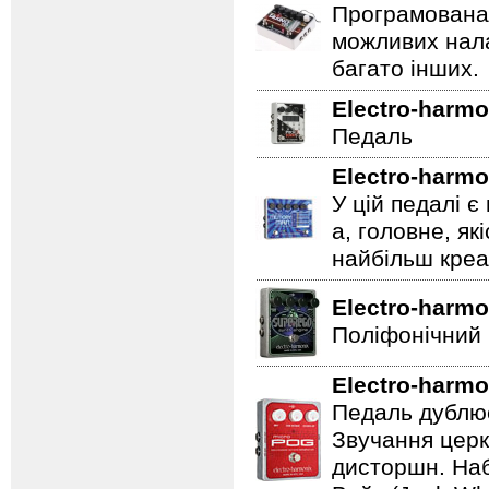
Програмована 
можливих нала
багато інших.
Electro-harmo
Педаль
Electro-harmo
У цій педалі є
а, головне, як
найбільш креат
Electro-harmo
Поліфонічний 
Electro-harmo
Педаль дублює
Звучання церк
дисторшн. Наб