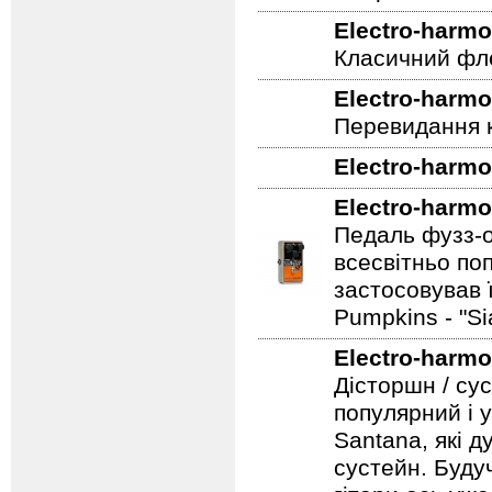
Electro-harmo
Класичний фле
Electro-harmo
Перевидання к
Electro-harmo
Electro-harmo
Педаль фузз-о
всесвітньо по
застосовував 
Pumpkins - "S
Electro-harmo
Дісторшн / су
популярний і у
Santana, які д
сустейн. Будуч