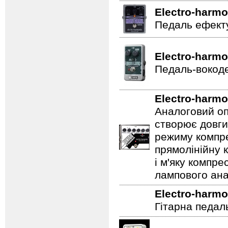
Electro-harmo
Педаль ефекту
Electro-harmo
Педаль-вокоде
Electro-harmo
Аналоговий оп
створює довги
режиму компре
прямолінійну 
і м'яку компре
лампового ана
Electro-harmo
Гітарна педал