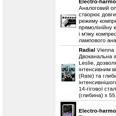
Electro-harmo
Аналоговий оп
створює довги
режиму компре
прямолінійну 
і м'яку компре
лампового ана
Radial
Vienna
Двоканальна а
Leslie, дозво
інтенсивним в
(Rate) та гли
інтенсивнішого
14-гігової ста
(глибина) x 55 
Electro-harmo