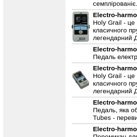
семплірованіє
Electro-harmo
Holy Grail - 
класичного пр
легендарний Ді
Electro-harmo
Педаль електр
Electro-harmo
Holy Grail - 
класичного пр
легендарний Ді
Electro-harmo
Педаль, яка о
Tubes - перев
Electro-harmo
Перемикач для