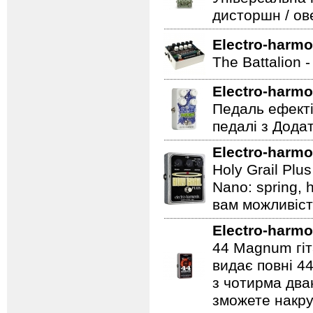
дисторшн / ов
Electro-harmo
The Battalion 
Electro-harmo
Педаль ефекті
педалі з Дода
Electro-harmo
Holy Grail Plu
Nano: spring, 
вам можливіст
Electro-harmo
44 Magnum гіт
видає повні 44
з чотирма два
зможете накру