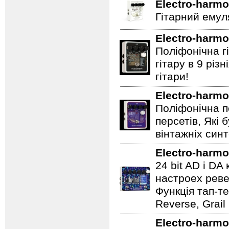
Electro-harmo
Гітарний емул
Electro-harmo
Поліфонічна 
гітару в 9 різ
гітари!
Electro-harmo
Поліфонічна п
персетів, Які 
вінтажніх синт
Electro-harmo
24 bit AD і D
настроех реве
Функція тап-те
Reverse, Grail
Electro-harmo