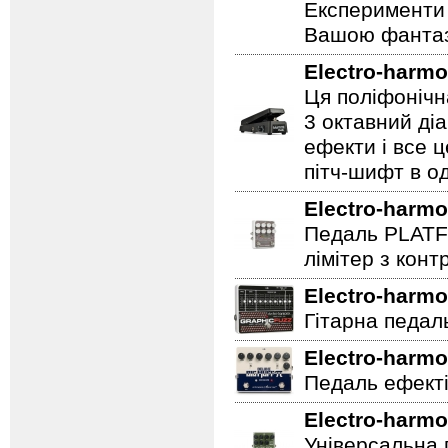
Експерименти 
Вашою фантазі
Electro-harmo
Ця поліфонічна
3 октавний ді
ефекти і все 
пітч-шифт в од
Electro-harmo
Педаль PLATF
лімітер з кон
Electro-harmo
Гітарна педаль 
Electro-harmo
Педаль ефекті
Electro-harmo
Універсальна 