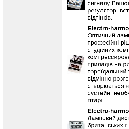
сигналу Вашої
регулятор, вс
відтінків.
Electro-harmo
Оптичний ламп
професійні рі
студійних ком
компрессирова
приладів на ри
тороїдальний 
відмінно розг
створюється 
сустейн, необ
гітарі.
Electro-harmo
Ламповий дист
британських гі