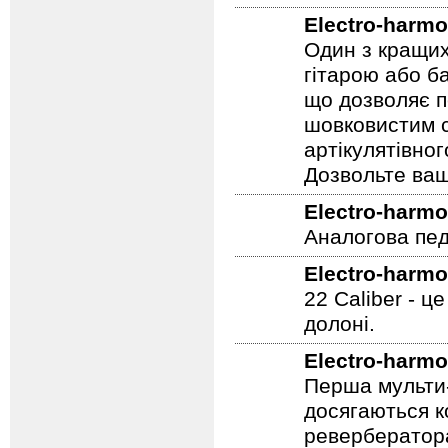
Electro-harmo
Один з кращих
гітарою або ба
що дозволяє п
шовковистим с
артікулятівног
Дозвольте ваш
Electro-harmo
Аналогова педа
Electro-harmo
22 Caliber - ц
долоні.
Electro-harmo
Перша мульти-
досягаються к
ревербератора