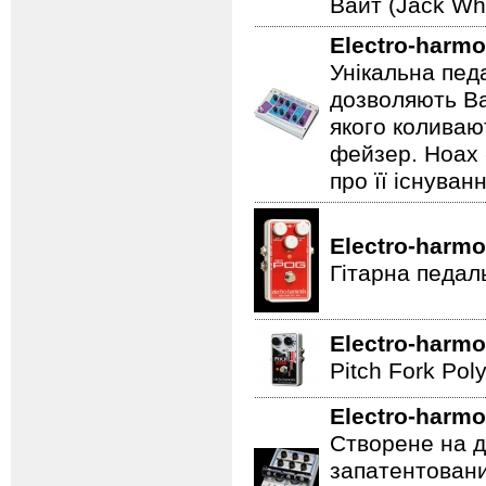
Вайт (Jack Whi
Electro-harmo
Унікальна пед
дозволяють Ва
якого коливаю
фейзер. Hoax 
про її існуван
Electro-harmo
Гітарна педал
Electro-harmo
Pitch Fork Poly
Electro-harmo
Створене на д
запатентовани