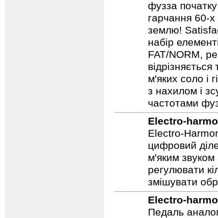
фузза початку
гарчання 60-х
землю! Satisf
набір елемент
FAT/NORM, рег
відрізняється
м'яких соло і 
з нахилом і зс
частотами фуз
Electro-harmo
Electro-Harmo
цифровий діле
м'яким звуком
регулювати кіл
змішувати обр
Electro-harmo
Педаль аналог