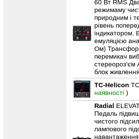
60 Вт RMS Два
режимаму чист
природним і т
рівень попере
індикатором. 
емуляцією анал
Ом) Трансформ
перемикач виб
стереороз'єм 
блок живлення
TC-Helicon
TC
наявності
)
Radial
ELEVA
Педаль підвищ
чистого підси
лампового підс
навантаження 