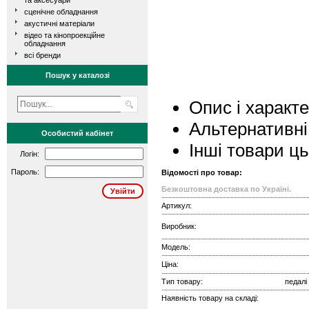
та аксесуари
сценічне обладнання
акустичні матеріали
відео та кінопроекційне
обладнання
всі бренди
Пошук у каталозі
Опис і характ
Альтернативні
Особистий кабінет
Інші товари ц
Логін:
Пароль:
Відомості про товар:
Безкоштовна доставка по Україні.
Артикул:
Виробник:
Модель:
Ціна:
Тип товару:
педалі
Наявність товару на складі: