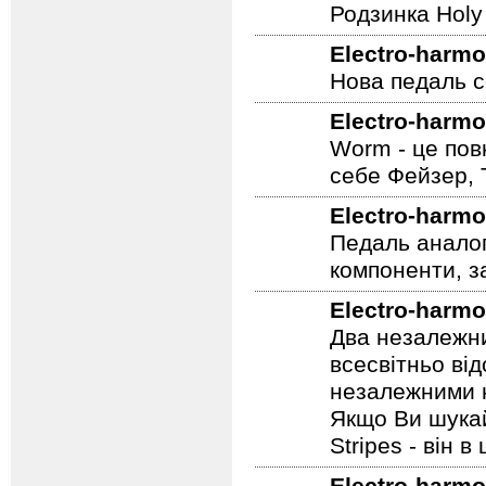
Родзинка Holy 
Electro-harmo
Нова педаль се
Electro-harmo
Worm - це пов
себе Фейзер, 
Electro-harmo
Педаль аналог
компоненти, з
Electro-harmo
Два незалежни
всесвітньо ві
незалежними н
Якщо Ви шукай
Stripes - він в 