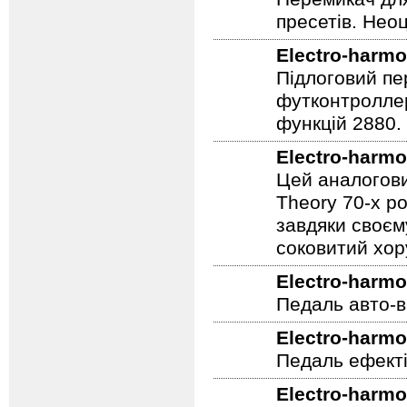
пресетів. Неоц
Electro-harmo
Підлоговий пер
футконтроллер
функцій 2880.
Electro-harmo
Цей аналогови
Theory 70-х р
завдяки своєм
соковитий хору
Electro-harmo
Педаль авто-в
Electro-harmo
Педаль ефекті
Electro-harmo