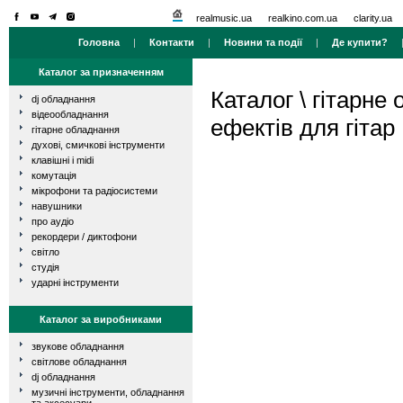
realmusic.ua
realkino.com.ua
clarity.ua
Головна
|
Контакти
|
Новини та події
|
Де купити?
Каталог за призначенням
Каталог
\
гітарне
dj обладнання
відеообладнання
ефектів для гітар
гітарне обладнання
духові, смичкові інструменти
клавішні і midi
комутація
мікрофони та радіосистеми
навушники
про аудіо
рекордери / диктофони
світло
студія
ударні інструменти
Каталог за виробниками
звукове обладнання
світлове обладнання
dj обладнання
музичні інструменти, обладнання