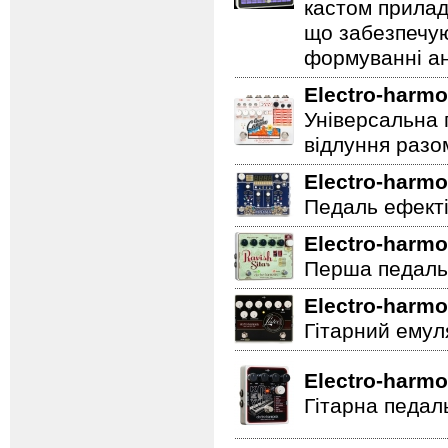
кастом прилад
що забезпечую
формуванні ан
Electro-harmo
Універсальна 
відлуння разо
Electro-harmo
Педаль ефектів
Electro-harmo
Перша педаль 
Electro-harmo
Гітарний емул
Electro-harmo
Гітарна педал