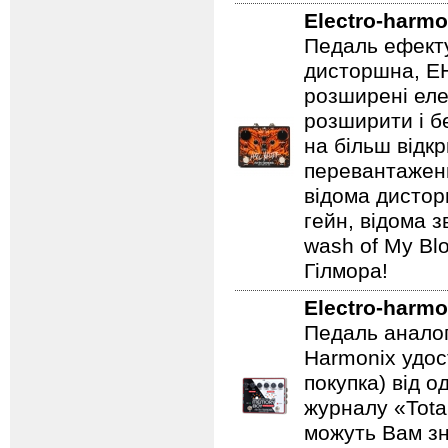
Electro-harmo
Педаль ефекту
дисторшна, EH
розширені еле
розширити і б
на більш відкр
перевантаженн
відома дистор
гейн, відома 
wash of My Blo
Гілмора!
Electro-harmo
Педаль аналог
Harmonix удос
покупка) від 
журналу «Total
можуть Вам зн