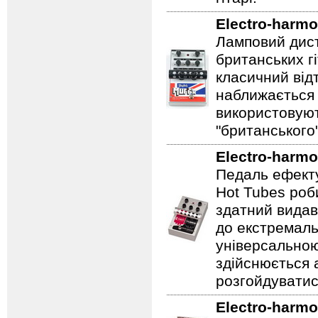
Electro-harmo
Ламповий дист
британських гі
класичний відт
наближається 
використовуют
"британського
Electro-harmo
Педаль ефекту
Hot Tubes роб
здатний видав
до екстремаль
універсальною
здійснюється
розгойдуватис
Electro-harmo