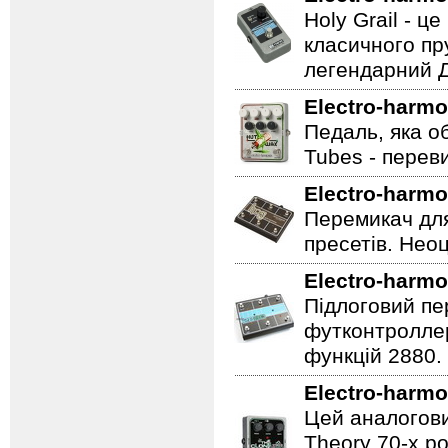
Holy Grail - 
класичного пр
легендарний Ді
Electro-harmo
Педаль, яка о
Tubes - перев
Electro-harmo
Перемикач для
пресетів. Неоц
Electro-harmo
Підлоговий пер
футконтроллер
функцій 2880.
Electro-harmo
Цей аналогови
Theory 70-х р