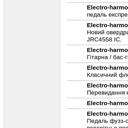
Гітарна педал
Electro-harmo
педаль експре
Electro-harmo
Новий овердра
JRC4558 IC.
Electro-harmo
Гітарна / бас
Electro-harmo
Класичний фле
Electro-harmo
Перевидання к
Electro-harmo
Electro-harmo
Педаль фузз-о