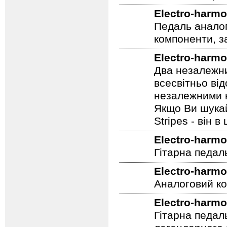
себе Фейзер, 
Electro-harmo
Педаль аналог
компоненти, з
Electro-harmo
Два незалежни
всесвітньо ві
незалежними н
Якщо Ви шукай
Stripes - він в 
Electro-harmo
Гітарна педал
Electro-harmo
Аналоговий ко
Electro-harmo
Гітарна педал