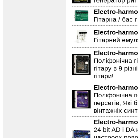
генератор ритм
Electro-harmo
Гітарна / бас-
Electro-harmo
Гітарний емул
Electro-harmo
Поліфонічна 
гітару в 9 різ
гітари!
Electro-harmo
Поліфонічна п
персетів, Які 
вінтажніх синт
Electro-harmo
24 bit AD і D
настроех реве