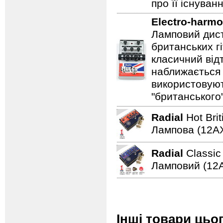
про її існуван
Electro-harmo
Ламповий дист
британських гі
класичний відт
наближається 
використовуют
"британського
Radial
Hot Bri
Лампова (12AХ
Radial
Classi
Ламповий (12A
Інші товари цьо