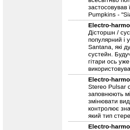
всесвітньо по
застосовував 
Pumpkins - "S
Electro-harmo
Дісторшн / су
популярний і у
Santana, які д
сустейн. Будуч
гітари ось уже
використовува
Electro-harmo
Stereo Pulsar
заповнюють мі
змінювати вид
контролює зна
який тип стер