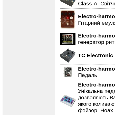
Class-A. Світч
Electro-harmo
Гітарний емул
Electro-harmo
генератор ритм
TC Electronic
Electro-harmo
Педаль
Electro-harmo
Унікальна пед
дозволяють Ва
якого коливаю
фейзер. Hoax 