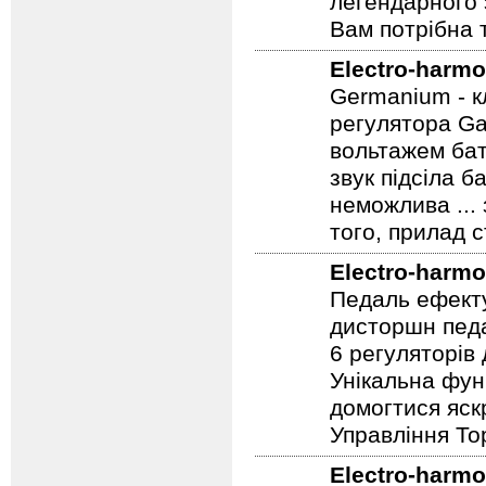
легендарного 
Вам потрібна т
Electro-harmo
Germanium - к
регулятора Ga
вольтажем бат
звук підсіла б
неможлива ...
того, прилад 
Electro-harmo
Педаль ефекту
дисторшн педа
6 регуляторів
Унікальна фун
домогтися яскр
Управління To