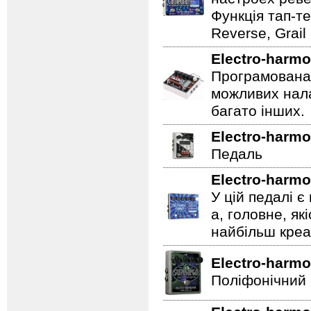
Функція тап-те
Reverse, Grail
Electro-harmo
Програмована 
можливих нала
багато інших.
Electro-harmo
Педаль
Electro-harmo
У цій педалі є
а, головне, як
найбільш креат
Electro-harmo
Поліфонічний 