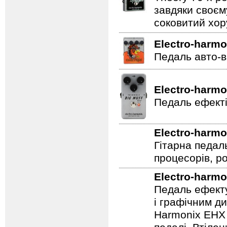
завдяки своєм
соковитий хору
Electro-harmo
Педаль авто-в
Electro-harmo
Педаль ефекті
Electro-harmo
Гітарна педал
процесорів, р
Electro-harmo
Педаль ефекту
і графічним д
Harmonix EHX 