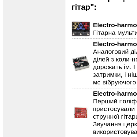
гітар":
Electro-harmo
Гітарна мульт
Electro-harmo
Аналоговий ді
ділей з коли-
дорожать ім. 
затримки, і н
мс вібруючого 
Electro-harmo
Перший поліфо
пристосували 
струнної гітар
Звучання церк
використовува