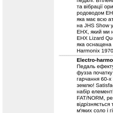
педалі. Втілен
та вібрації о
родоводом EHX
яка має всю а
на JHS Show у
EHX, який ми 
EHX Lizard Qu
яка оснащена р
Harmonix 1970
Electro-harmo
Педаль ефекту
фузза початку
гарчання 60-х
землю! Satisf
набір елемент
FAT/NORM, рег
відрізняється