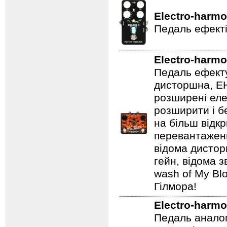
Electro-harmo
Педаль ефекті
Electro-harmo
Педаль ефекту
дисторшна, EH
розширені еле
розширити і б
на більш відкр
перевантаженн
відома дистор
гейн, відома 
wash of My Blo
Гілмора!
Electro-harmo
Педаль аналог