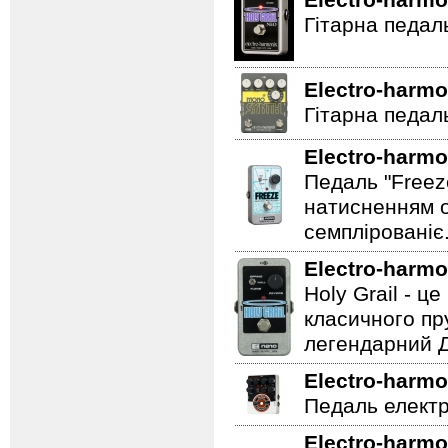
Electro-harmo
Гітарна педал
Electro-harmo
Гітарна педаль
Electro-harmo
Педаль "Freez
натисненням од
семплірованіє
Electro-harmo
Holy Grail - 
класичного пр
легендарний Ді
Electro-harmo
Педаль електр
Electro-harmo