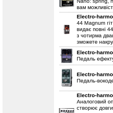
Nano: spring, 
вам можливіст
Electro-harmo
44 Magnum гіт
видає повні 44
з чотирма два
зможете накру
Electro-harmo
Педаль ефекту
Electro-harmo
Педаль-вокоде
Electro-harmo
Аналоговий оп
створює довги