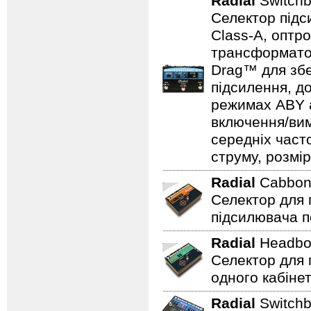
Radial
Switch
Селектор підс
Class-A, оптр
трансформатор
Drag™ для збе
підсилення, д
режимах ABY а
включення/вим
середніх част
струму, розмір
Radial
Cabbo
Селектор для 
підсилювача п
Radial
Headb
Селектор для 
одного кабінет
Radial
Switch