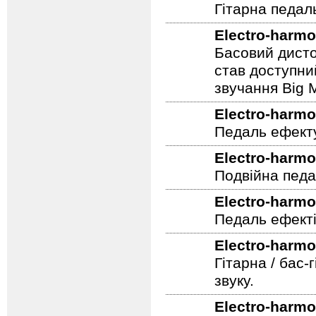
Electro-harmo
Гітарна педал
Electro-harmo
Басовий дисто
став доступни
звучання Big M
Electro-harmo
Педаль ефекту
Electro-harmo
Подвійна педа
Electro-harmo
Педаль ефекті
Electro-harmo
Гітарна / бас-
звуку.