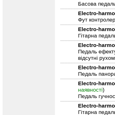
Electro-harmo
Басова педал
Electro-harmo
Фут контролер
Electro-harmo
Гітарна педал
Electro-harmo
Педаль ефекту
відсутні рухо
Electro-harmo
Педаль панор
Electro-harmo
наявності
)
Педаль гучнос
Electro-harmo