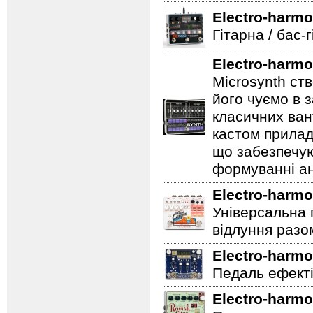
Electro-harmo
Гітарна / бас-
Electro-harmo
Microsynth ст
його чуємо в з
класичних ван
кастом прилад
що забезпечую
формуванні ан
Electro-harmo
Універсальна 
відлуння разо
Electro-harmo
Педаль ефектів
Electro-harmo