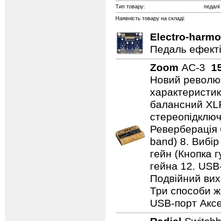
Тип товару:
педалі
Наявність товару на складі:
Electro-harmo
Педаль ефектів
Zoom
AC-3
1
Новий революц
характеристики
балансний XL
стереопідключе
Реверберація 
band) 8. Вибір
гейн (Кнопка г
гейна 12. USB
Подвійний вихі
Три способи ж
USB-порт Аксе