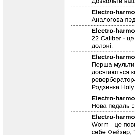
Дозвольте ваш
Electro-harmo
Аналогова педа
Electro-harmo
22 Caliber - ц
долоні.
Electro-harmo
Перша мульти-
досягаються к
ревербератора
Родзинка Holy 
Electro-harmo
Нова педаль се
Electro-harmo
Worm - це пов