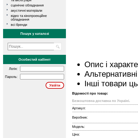
та аксесуари
сценічне обладнання
акустичні матеріали
відео та кінопроекційне
обладнання
всі бренди
Пошук у каталозі
Особистий кабінет
Опис і характ
Логін:
Альтернативні
Пароль:
Інші товари ц
Відомості про товар:
Безкоштовна доставка по Україні.
Артикул:
Виробник:
Модель:
Ціна: