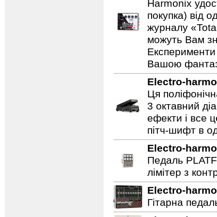
Harmonix удос
покупка) від 
журналу «Total
можуть Вам зн
Експерименти 
Вашою фантазі
Electro-harmo
Ця поліфонічна
3 октавний ді
ефекти і все 
пітч-шифт в од
Electro-harmo
Педаль PLATF
лімітер з кон
Electro-harmo
Гітарна педаль 