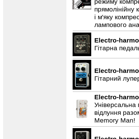
режиму компре
прямолінійну 
і м'яку компре
лампового ана
Electro-harmo
Гітарна педал
Electro-harmo
Гітарний лупе
Electro-harmo
Універсальна 
відлуння разо
Memory Man!