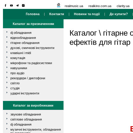
realmusic.ua
realkino.com.ua
clarity.ua
Головна
|
Контакти
|
Новини та події
|
Де купити?
Каталог за призначенням
Каталог
\
гітарне
dj обладнання
відеообладнання
ефектів для гітар
гітарне обладнання
духові, смичкові інструменти
клавішні і midi
комутація
мікрофони та радіосистеми
навушники
про аудіо
рекордери / диктофони
світло
студія
ударні інструменти
Каталог за виробниками
звукове обладнання
світлове обладнання
dj обладнання
музичні інструменти, обладнання