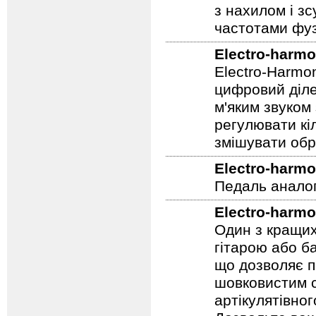
м'яких соло і 
з нахилом і зс
частотами фуз
Electro-harmo
Electro-Harmo
цифровий діле
м'яким звуком
регулювати кіл
змішувати обр
Electro-harmo
Педаль аналог
Electro-harmo
Один з кращих
гітарою або ба
що дозволяє п
шовковистим с
артікулятівног