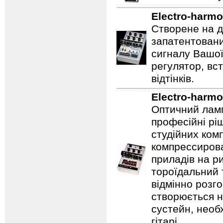
Electro-harmo
Створене на д
запатентовани
сигналу Вашої
регулятор, вс
відтінків.
Electro-harmo
Оптичний ламп
професійні рі
студійних ком
компрессирова
приладів на ри
тороїдальний 
відмінно розг
створюється 
сустейн, необ
гітарі.