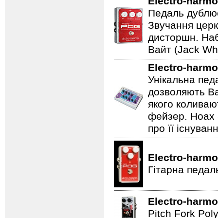
Electro-harmo
Педаль дублює
Звучання церк
дисторшн. Наб
Вайт (Jack Whi
Electro-harmo
Унікальна пед
дозволяють Ва
якого коливаю
фейзер. Hoax 
про її існуван
Electro-harmo
Гітарна педал
Electro-harmo
Pitch Fork Poly