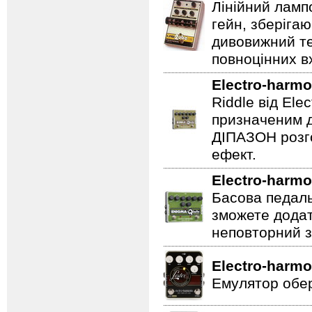
Лінійний ламп
гейн, зберігаю
дивовижний те
повноцінних вх
Electro-harmo
Riddle від Ele
призначеним д
ДІПАЗОН розго
ефект.
Electro-harmo
Басова педаль
зможете додат
неповторний з
Electro-harmo
Емулятор обер