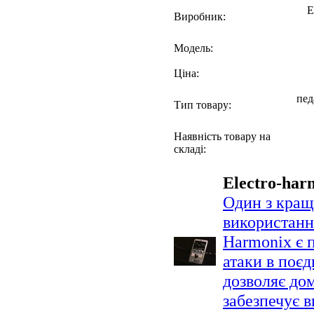
E
Виробник:
Модель:
Ціна:
пед
Тип товару:
Наявність товару на
складі:
Electro-har
Один з кращ
використання
Harmonix є 
атаки в поє
дозволяє дом
забезпечує в