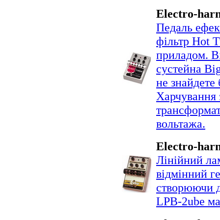
Electro-har
Педаль ефек
фільтр Hot 
приладом. Ві
сустейна Bi
не знайдете
Харчування 
трансформат
вольтажа.
Electro-har
Лінійний ла
відмінний ге
створюючи д
LPB-2ube має