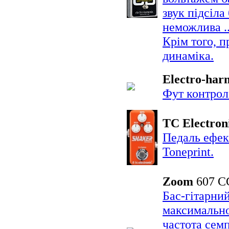
звук підсіла
неможлива .
Крім того, п
динаміка.
Electro-har
Фут контрол
TC Electron
Педаль ефек
Toneprint.
Zoom
607 
Бас-гітарний
максимально
частота семп