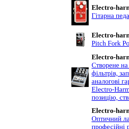
Electro-har
Гітарна педа
Electro-har
Pitch Fork Po
Electro-har
Створене на
фільтрів, за
аналогові г
Electro-Har
позицію, ств
Electro-har
Оптичний ла
професійні 