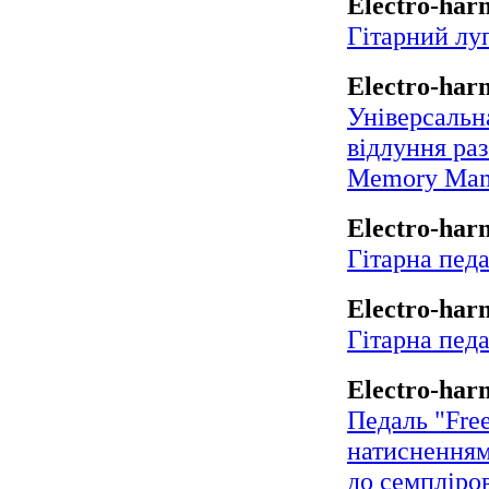
Electro-har
Гітарний лу
Electro-har
Універсальна
відлуння раз
Memory Man
Electro-har
Гітарна педа
Electro-har
Гітарна педал
Electro-har
Педаль "Fre
натисненням 