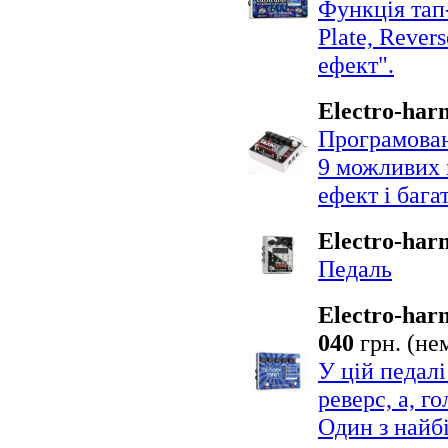
Функція тап-
Plate, Rever
ефект".
Electro-har
Програмована
9 можливих 
ефект і бага
Electro-har
Педаль
Electro-har
040
грн. (
не
У цій педалі
реверс, а, г
Один з найбі