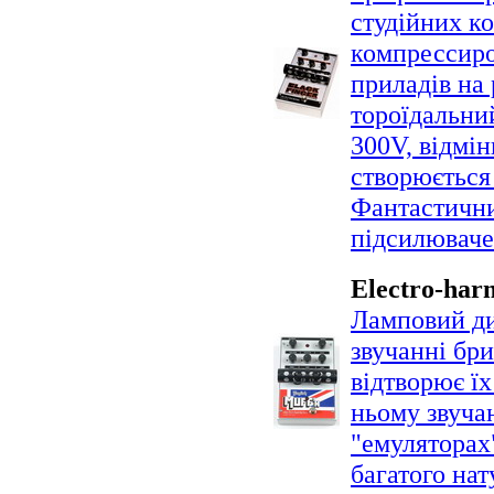
студійних к
компрессиро
приладів на 
тороїдальни
300V, відмін
створюється
Фантастични
підсилювачем
Electro-har
Ламповий ди
звучанні бри
відтворює їх
ньому звучан
"емуляторах
багатого нат