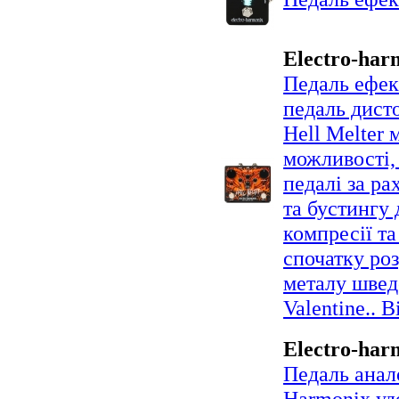
Electro-har
Педаль ефек
педаль дист
Hell Melter 
можливості,
педалі за ра
та бустингу
компресії та
спочатку роз
металу швед
Valentine.. 
Electro-har
Педаль анал
Harmonix уд