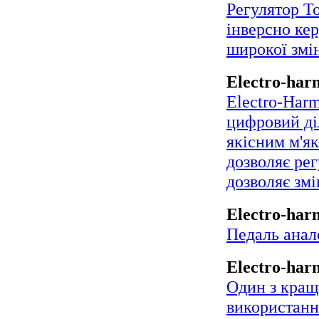
тепліший, н
Регулятор To
інверсно кер
широкої змін
Electro-har
Electro-Har
цифровий діл
якісним м'як
дозволяє рег
дозволяє зм
Electro-har
Педаль анало
Electro-har
Один з кращ