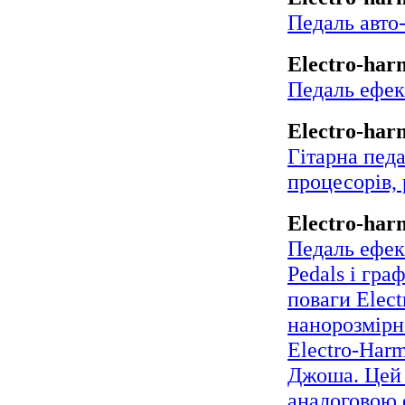
Electro-har
Педаль авто
Electro-har
Педаль ефект
Electro-har
Гітарна пед
процесорів, 
Electro-har
Педаль ефек
Pedals і гр
поваги Elec
нанорозмірн
Electro-Harm
Джоша. Цей 