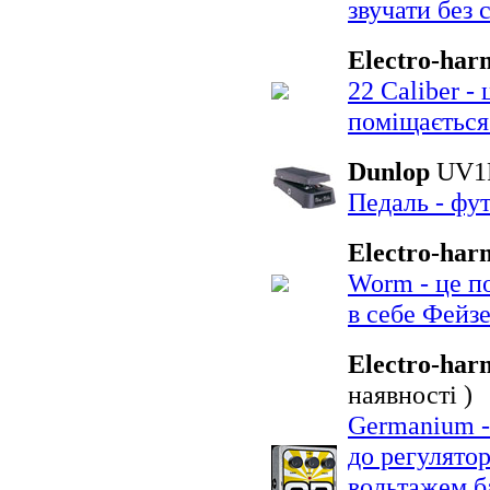
звучати без 
Electro-har
22 Caliber -
поміщається
Dunlop
UV
Педаль - фу
Electro-har
Worm - це п
в себе Фейзе
Electro-har
наявності
)
Germanium -
до регулято
вольтажем б