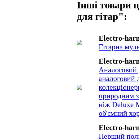
Інші товари ц
для гітар":
Electro-har
Гітарна муль
Electro-har
Аналоговий д
аналоговий д
колекціонери
природним зв
ніж Deluxe 
об'ємний хор
Electro-har
Перший полі