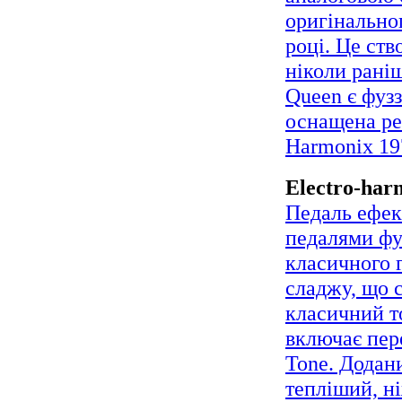
аналоговою 
оригінально
році. Це ст
ніколи рані
Queen є фуз
оснащена рег
Harmonix 19
Electro-har
Педаль ефект
педалями фу
класичного г
сладжу, що с
класичний т
включає пер
Tone. Додан