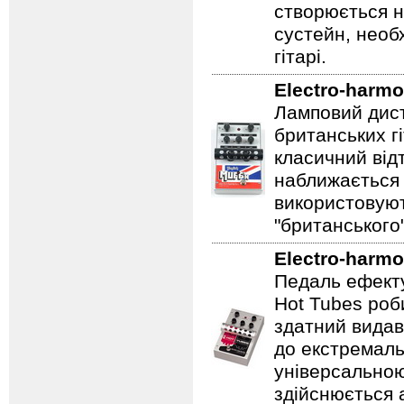
створюється 
сустейн, необ
гітарі.
Electro-harmo
Ламповий дист
британських гі
класичний відт
наближається 
використовуют
"британського
Electro-harmo
Педаль ефекту
Hot Tubes роб
здатний видав
до екстремаль
універсальною
здійснюється