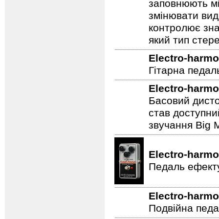
Electro-harmo
Stereo Pulsar
заповнюють мі
змінювати вид
контролює зна
який тип стер
Electro-harmo
Гітарна педал
Electro-harmo
Басовий дисто
став доступни
звучання Big M
Electro-harmo
Педаль ефекту