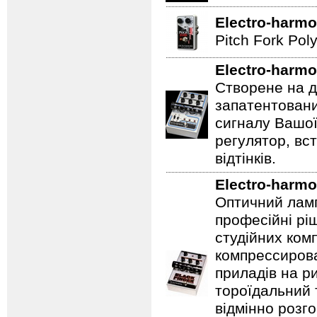
Electro-harmo
Pitch Fork Poly
Electro-harmo
Створене на д
запатентовани
сигналу Вашої
регулятор, вс
відтінків.
Electro-harmo
Оптичний ламп
професійні рі
студійних ком
компрессирова
приладів на ри
тороїдальний 
відмінно розг