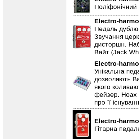
Поліфонічний 
Electro-harmo
Педаль дублює
Звучання церк
дисторшн. Наб
Вайт (Jack Whi
Electro-harmo
Унікальна пед
дозволяють Ва
якого коливаю
фейзер. Hoax 
про її існуван
Electro-harmo
Гітарна педал