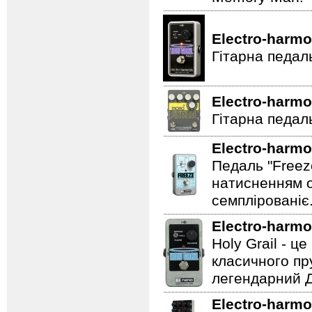
Electro-harmo
Гітарна педал
Electro-harmo
Гітарна педаль
Electro-harmo
Педаль "Freez
натисненням од
семплірованіє
Electro-harmo
Holy Grail - 
класичного пр
легендарний Ді
Electro-harmo