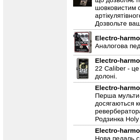
що дозволяє п
шовковистим с
артікулятівног
Дозвольте ваш
Electro-harmo
Аналогова педа
Electro-harmo
22 Caliber - ц
долоні.
Electro-harmo
Перша мульти-
досягаються к
ревербератора
Родзинка Holy 
Electro-harmo