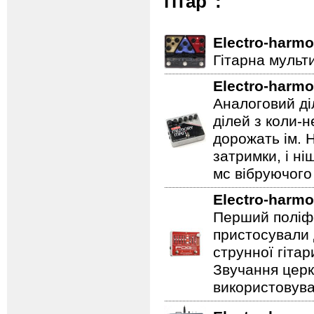
гітар":
Electro-harmo
Гітарна мульт
Electro-harmo
Аналоговий ді
ділей з коли-
дорожать ім. 
затримки, і н
мс вібруючого 
Electro-harmo
Перший поліфо
пристосували 
струнної гітар
Звучання церк
використовува