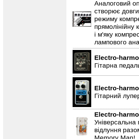
Аналоговий оп
створює довги
режиму компре
прямолінійну 
і м'яку компре
лампового ана
Electro-harmo
Гітарна педал
Electro-harmo
Гітарний лупе
Electro-harmo
Універсальна 
відлуння разо
Memory Man!