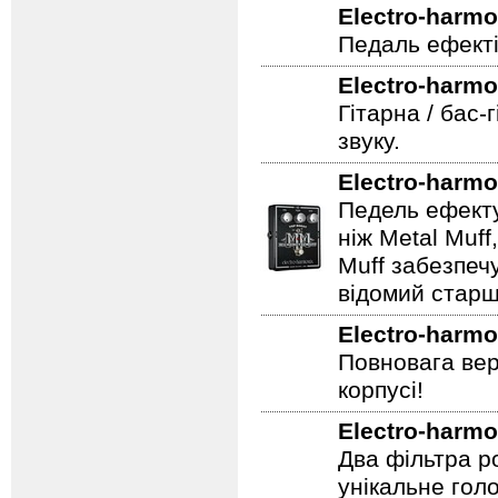
Electro-harmo
Подвійна педа
Electro-harmo
Педаль ефекті
Electro-harmo
Гітарна / бас-
звуку.
Electro-harmo
Педель ефекту
ніж Metal Muf
Muff забезпечу
відомий старш
Electro-harmo
Повновага вер
корпусі!
Electro-harmo