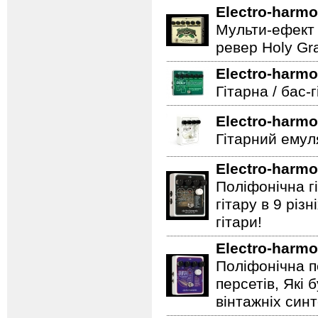
Electro-harmo
Мульти-ефект 
ревер Holy Gra
Electro-harmo
Гітарна / бас-
Electro-harmo
Гітарний емул
Electro-harmo
Поліфонічна 
гітару в 9 різ
гітари!
Electro-harmo
Поліфонічна п
персетів, Які 
вінтажніх синт