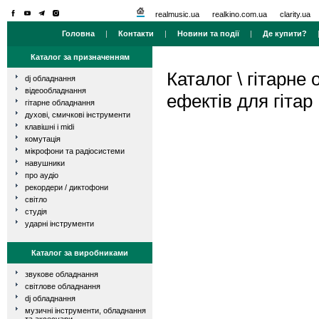
realmusic.ua
realkino.com.ua
clarity.ua
Головна
|
Контакти
|
Новини та події
|
Де купити?
Каталог за призначенням
Каталог
\
гітарне
dj обладнання
відеообладнання
ефектів для гітар
гітарне обладнання
духові, смичкові інструменти
клавішні і midi
комутація
мікрофони та радіосистеми
навушники
про аудіо
рекордери / диктофони
світло
студія
ударні інструменти
Каталог за виробниками
звукове обладнання
світлове обладнання
dj обладнання
музичні інструменти, обладнання