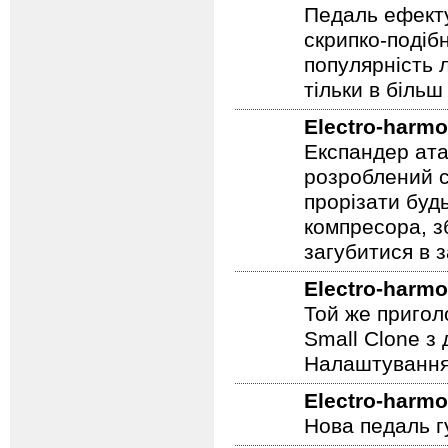
Muff.
Electro-harmo
Педаль ефекту
скрипко-подіб
популярність 
тільки в більш
Electro-harmo
Експандер атак
розроблений сп
прорізати буд
компресора, з
загубитися в 
Electro-harmo
Той же пригол
Small Clone з
Налаштування 