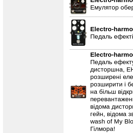
Electro-harmo
Емулятор обер
Electro-harmo
Педаль ефекті
Electro-harmo
Педаль ефекту
дисторшна, EH
розширені еле
розширити і б
на більш відкр
перевантаженн
відома дистор
гейн, відома 
wash of My Blo
Гілмора!