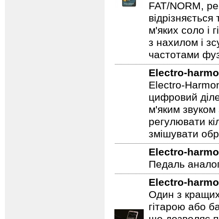
FAT/NORM, рег
відрізняється
м'яких соло і 
з нахилом і зс
частотами фуз
Electro-harmo
Electro-Harmo
цифровий діле
м'яким звуком
регулювати кіл
змішувати обр
Electro-harmo
Педаль аналог
Electro-harmo
Один з кращих
гітарою або ба