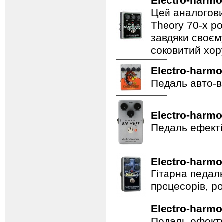
Electro-harmo
Цей аналогови
Theory 70-х р
завдяки своєм
соковитий хору
Electro-harmo
Педаль авто-в
Electro-harmo
Педаль ефекті
Electro-harmo
Гітарна педал
процесорів, р
Electro-harmo
Педаль ефекту