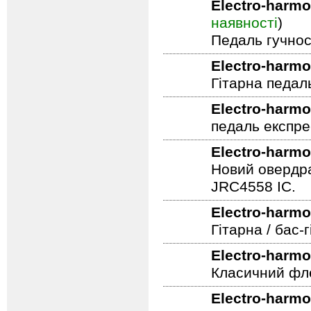
Педаль панор
Electro-harmo
наявності
)
Педаль гучнос
Electro-harmo
Гітарна педал
Electro-harmo
педаль експре
Electro-harmo
Новий овердра
JRC4558 IC.
Electro-harmo
Гітарна / бас
Electro-harmo
Класичний фле