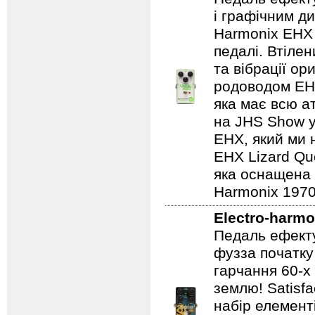
і графічним д
Harmonix EHX 
педалі. Втілен
та вібрації о
родоводом EHX
яка має всю а
на JHS Show у
EHX, який ми 
EHX Lizard Qu
яка оснащена р
Harmonix 1970
Electro-harmo
Педаль ефекту
фузза початку
гарчання 60-х
землю! Satisf
набір елемент