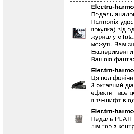
Electro-harmo
Педаль аналог
Harmonix удос
покупка) від 
журналу «Total
можуть Вам зн
Експерименти 
Вашою фантазі
Electro-harmo
Ця поліфонічна
3 октавний ді
ефекти і все 
пітч-шифт в од
Electro-harmo
Педаль PLATF
лімітер з кон