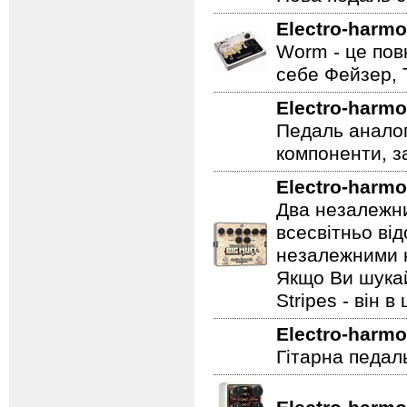
Нова педаль се
Electro-harmo
Worm - це пов
себе Фейзер, 
Electro-harmo
Педаль аналог
компоненти, з
Electro-harmo
Два незалежни
всесвітньо ві
незалежними н
Якщо Ви шукай
Stripes - він в 
Electro-harmo
Гітарна педал