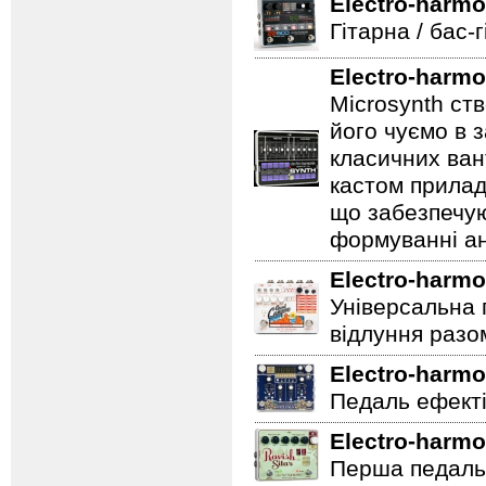
Electro-harmo
Гітарна / бас-
Electro-harmo
Microsynth ст
його чуємо в з
класичних ван
кастом прилад
що забезпечую
формуванні ан
Electro-harmo
Універсальна 
відлуння разо
Electro-harmo
Педаль ефектів
Electro-harmo
Перша педаль 