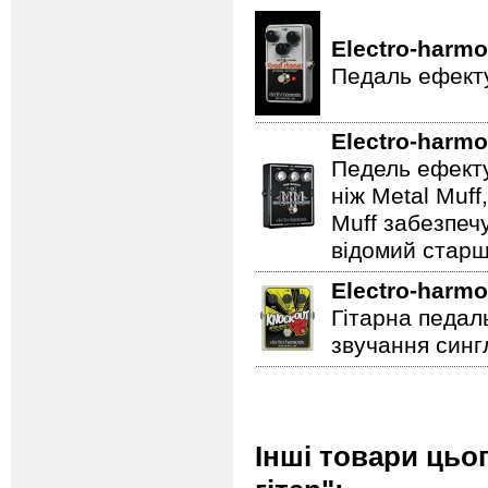
Electro-harmo
Педаль ефекту
Electro-harmo
Педель ефекту
ніж Metal Muf
Muff забезпечу
відомий старш
Electro-harmo
Гітарна педал
звучання сингл
Інші товари цьо