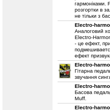
Два фільтра р
унікальне гол
гармоніками. 
розгортки в з
не тільки з бас
Electro-harmo
Аналоговий хо
Electro-Harmon
- це ефект, пр
подмешивается
ефект призвук
Electro-harmo
Гітарна педал
звучання сингл
Electro-harmo
Басова педаль