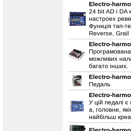
Electro-harmo
24 bit AD і D
настроех реве
Функція тап-те
Reverse, Grail
Electro-harmo
Програмована 
можливих нала
багато інших.
Electro-harmo
Педаль
Electro-harmo
У цій педалі є
а, головне, як
найбільш креат
Electro-harmo