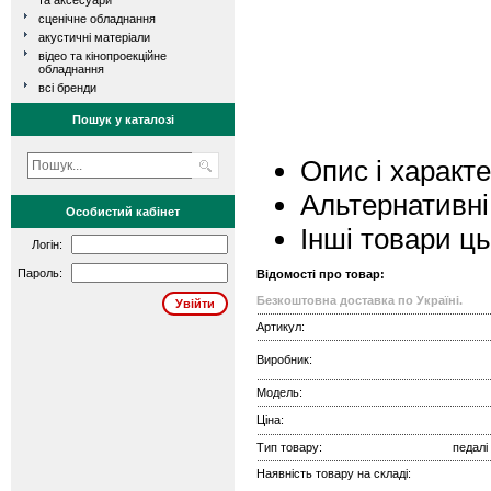
та аксесуари
сценічне обладнання
акустичні матеріали
відео та кінопроекційне
обладнання
всі бренди
Пошук у каталозі
Опис і характ
Альтернативні
Особистий кабінет
Інші товари ц
Логін:
Пароль:
Відомості про товар:
Безкоштовна доставка по Україні.
Артикул:
Виробник:
Модель:
Ціна:
Тип товару:
педалі
Наявність товару на складі: