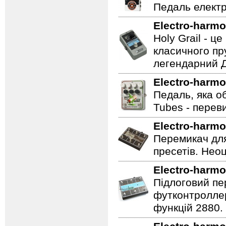
Педаль електр
Electro-harmo
Holy Grail - 
класичного пр
легендарний Ді
Electro-harmo
Педаль, яка о
Tubes - перев
Electro-harmo
Перемикач для
пресетів. Неоц
Electro-harmo
Підлоговий пер
футконтроллер
функцій 2880.