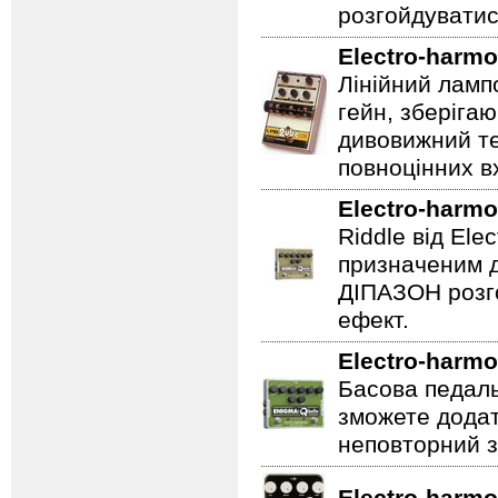
розгойдуватис
Electro-harmo
Лінійний ламп
гейн, зберігаю
дивовижний те
повноцінних вх
Electro-harmo
Riddle від Ele
призначеним д
ДІПАЗОН розго
ефект.
Electro-harmo
Басова педаль
зможете додат
неповторний з