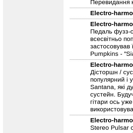
Electro-harmo
Перевидання к
Electro-harmo
Electro-harmo
Педаль фузз-о
всесвітньо по
застосовував 
Pumpkins - "S
Electro-harmo
Дісторшн / су
популярний і у
Santana, які д
сустейн. Будуч
гітари ось уже
використовува