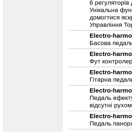
Педаль ефекту
дисторшн педа
6 регуляторів
Унікальна фун
домогтися яскр
Управління To
Electro-harmo
Басова педал
Electro-harmo
Фут контролер
Electro-harmo
Гітарна педал
Electro-harmo
Педаль ефекту
відсутні рухо
Electro-harmo